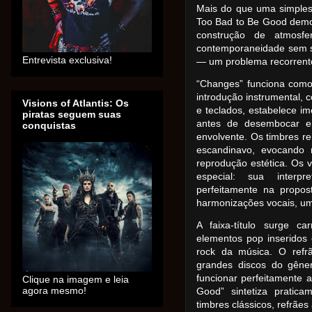
Mais do que uma simples
Too Bad to Be Good demon
construção de atmosfe
contemporaneidade sem so
Entrevista exclusiva!
— um problema recorrente
“Changes” funciona como
introdução instrumental, c
Visions of Atlantis: Os
e teclados, estabelece i
piratas seguem suas
antes de desembocar e
conquistas
envolvente. Os timbres 
escandinavo, evocando 
reprodução estética. Os
especial: sua interp
perfeitamente na propo
harmonizações vocais, um
A faixa-título surge ca
elementos pop inseridos 
rock da música. O refrã
grandes discos do gêne
funcionar perfeitamente
Clique na imagem e leia
agora mesmo!
Good” sintetiza pratic
timbres clássicos, refrãe