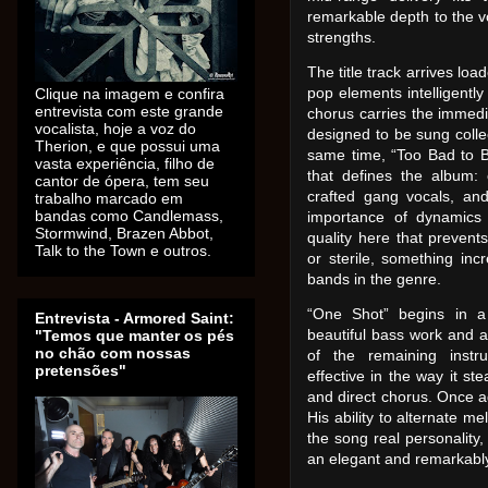
remarkable depth to the v
strengths.
The title track arrives loa
pop elements intelligently
Clique na imagem e confira
entrevista com este grande
chorus carries the immedi
vocalista, hoje a voz do
designed to be sung collect
Therion, e que possui uma
same time, “Too Bad to B
vasta experiência, filho de
that defines the album: 
cantor de ópera, tem seu
crafted gang vocals, and
trabalho marcado em
bandas como Candlemass,
importance of dynamics 
Stormwind, Brazen Abbot,
quality here that prevent
Talk to the Town e outros.
or sterile, something i
bands in the genre.
“One Shot” begins in a
Entrevista - Armored Saint:
beautiful bass work and a
"Temos que manter os pés
no chão com nossas
of the remaining instru
pretensões"
effective in the way it ste
and direct chorus. Once a
His ability to alternate me
the song real personality
an elegant and remarkabl