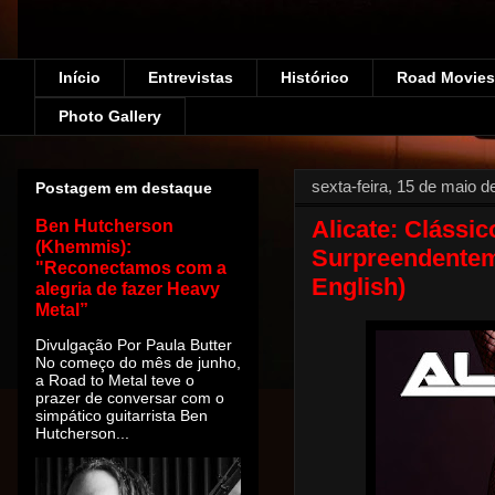
Início
Entrevistas
Histórico
Road Movies!
Photo Gallery
sexta-feira, 15 de maio d
Postagem em destaque
Alicate: Clássic
Ben Hutcherson
(Khemmis):
Surpreendentem
"Reconectamos com a
English)
alegria de fazer Heavy
Metal”
Divulgação Por Paula Butter
No começo do mês de junho,
a Road to Metal teve o
prazer de conversar com o
simpático guitarrista Ben
Hutcherson...