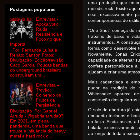
uma produção que enten
melodic rock. Existe aqu
Postagens populares
soar excessivamente pl
Entrevista -
contemporâneas do estilo
Apokalyptic
Raids :
“One Shot” começa de ma
Resistência e
trabalho de baixo e vio
Foco no que
instrumentos. A construçã
Importa
forma como desenvolve ten
Por: Fernanda Luísa e
Novamente, Jonas Erix
Renato Sanson Fotos:
Divulgação Edição/revisão:
capacidade de alternar s
Caco Garcia Poucas bandas
confere personalidade à 
do underground brasileiro
ajudam a criar uma atmosf
construíram um...
Mais cadenciada e emo
Entrevista –
pudor na tradição do h
Trovão:
Whitesnake aparece de 
Colhendo os
construção das guitarras 
Frutos da
Persistência
O solo de abertura já es
Divulgação Por Gabriel
enquanto teclados e back
Arruda - @gabrielarruda07
Em 2021, em plena
da faixa. Ainda assim, a
pandemia, uma banda que
balada excessivamente a
trouxe a influência do heavy
ao longo de toda a execu
metal e hard rock o...