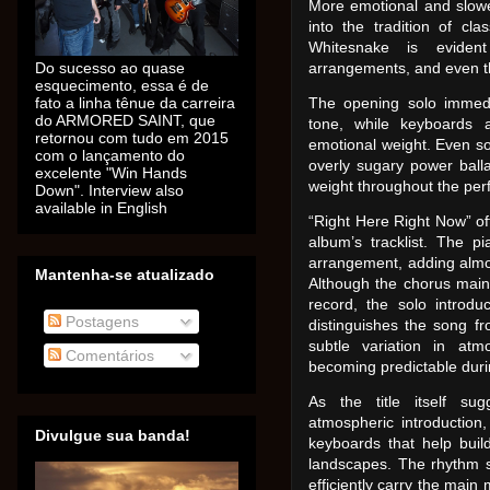
More emotional and slowe
into the tradition of cl
Whitesnake is evident
Do sucesso ao quase
arrangements, and even th
esquecimento, essa é de
fato a linha tênue da carreira
The opening solo immedi
do ARMORED SAINT, que
tone, while keyboards 
retornou com tudo em 2015
emotional weight. Even so
com o lançamento do
overly sugary power ball
excelente "Win Hands
weight throughout the pe
Down". Interview also
available in English
“Right Here Right Now” off
album’s tracklist. The 
arrangement, adding almo
Mantenha-se atualizado
Although the chorus main
record, the solo introd
Postagens
distinguishes the song fro
subtle variation in at
Comentários
becoming predictable durin
As the title itself su
atmospheric introduction,
Divulgue sua banda!
keyboards that help bui
landscapes. The rhythm se
efficiently carry the main 