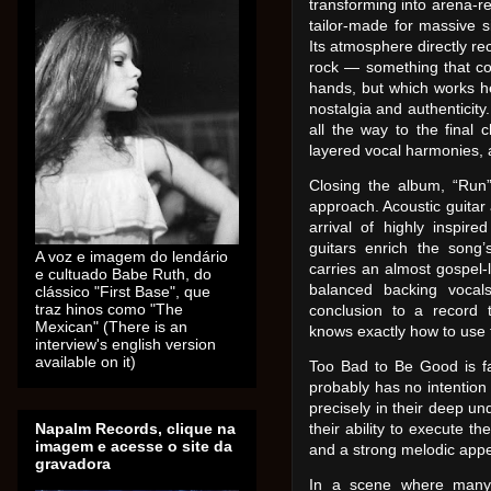
transforming into arena-r
tailor-made for massive 
Its atmosphere directly re
rock — something that co
hands, but which works h
nostalgia and authenticit
all the way to the final 
layered vocal harmonies, 
Closing the album, “Run
approach. Acoustic guitar
arrival of highly inspire
guitars enrich the song’
A voz e imagem do lendário
carries an almost gospel-l
e cultuado Babe Ruth, do
balanced backing vocals
clássico "First Base", que
traz hinos como "The
conclusion to a record t
Mexican" (There is an
knows exactly how to use 
interview's english version
available on it)
Too Bad to Be Good is fa
probably has no intention o
precisely in their deep u
Napalm Records, clique na
their ability to execute t
imagem e acesse o site da
and a strong melodic appe
gravadora
In a scene where many 