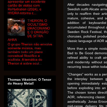
apresentar um excelente
After decades navigatin
cartão de visitas com
ReHydration (2024), o
Swedish outfit Alicate ar
HYDRA retorna c...
only to reaffirm their art
mature, cohesive, and s
THERION, O
addition of keyboardi
OCULTISMO
accumulated throughout a
DRACONIANO
Sweden Rock Festival, th
E O DRAGÃO
DE SITRA
choruses, polished produ
AHRA
classic language of AOR 
O grupo Therion não envolve
somente música, mas
More than a simple nostal
também todo um plano
Bad to Be Good demonstr
conceitual filosófico e
refined ability to craft 
ocultista. A temática do
and modernity without sou
Therion é sobre ocul...
recurring issue within tod
“Changes” works as a perf
the interplay between g
Thomas Vikström: O Tenor
do Heavy Metal!
opening immediately esta
before exploding into a
The chosen tones direct
AOR, referencing classic 
aesthetically. Jonas Erixo
mid-range delivery fits