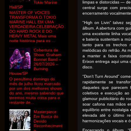
limpas e distorcidas — de
Tokio Marine
Hall/SP
central surge com preci
MASTER OF VOICES
encerramento vocalmente 
TRANSFORMA O TOKIO
MARINE HALL EM UMA
“High on Livin” talvez 
VERDADEIRA CELEBRAÇÃO
álbum. A abertura com gu
DO HARD ROCK E DO
uma excelente linha voca
HEAVY METAL Mais uma
e bateria sustentam a mú
noite histórica para os ...
tanto para os trechos 
Cobertura de
melódicas do refrão. As 
Show: Graham
a manter a faixa const
Bonnet Band –
Erixon entrega aqui uma
26/07/2026 –
disco.
Burning
House/SP
“Don’t Turn Around” come
O penúltimo domingo do
rapidamente se transf
mês de julho ficou marcado
daqueles que parecem f
por um dos melhores shows
do ano, mesmo sabendo que
coletivos e execução ao
teremos muita coisa para o
glamour publicitário do ro
restante de...
soar cafona nas mãos er
equilíbrio entre nostalgi
Masterpiece:
elevada até o último r
Em Busca do
harmonizações vocais e ót
Devido
Reconheciment
Encerrando o álbum, 
o