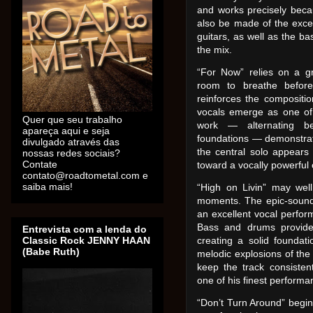
and works precisely becau
also be made of the exce
guitars, as well as the bas
the mix.
“For Now” relies on a gr
room to breathe before
reinforces the compositio
vocals emerge as one of 
Quer que seu trabalho
work — alternating b
apareça aqui e seja
foundations — demonstrat
divulgado através das
the central solo appears 
nossas redes sociais?
Contate
toward a vocally powerful 
contato@roadtometal.com e
saiba mais!
“High on Livin” may wel
moments. The epic-soundin
an excellent vocal perfor
Bass and drums provide
Entrevista com a lenda do
Classic Rock JENNY HAAN
creating a solid foundat
(Babe Ruth)
melodic explosions of the
keep the track consisten
one of his finest performa
“Don’t Turn Around” begins