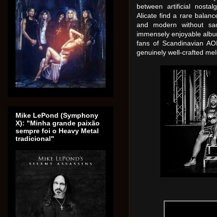
between artificial nostal
Alicate find a rare balanc
and modern without sacr
immensely enjoyable album
fans of Scandinavian AO
genuinely well-crafted mel
Mike LePond (Symphony
X): "Minha grande paixão
sempre foi o Heavy Metal
tradicional"