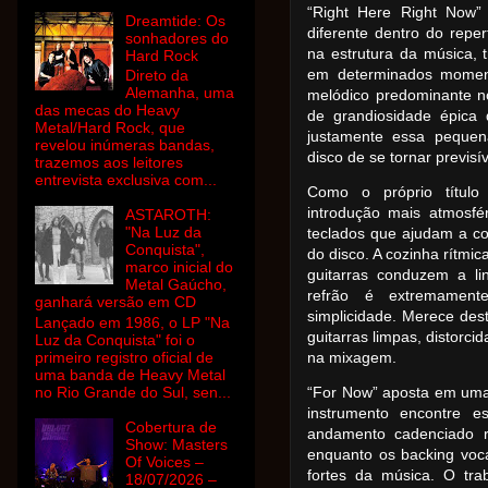
“Right Here Right Now”
Dreamtide: Os
diferente dentro do repe
sonhadores do
na estrutura da música,
Hard Rock
em determinados momen
Direto da
Alemanha, uma
melódico predominante n
das mecas do Heavy
de grandiosidade épica 
Metal/Hard Rock, que
justamente essa pequen
revelou inúmeras bandas,
disco de se tornar previs
trazemos aos leitores
entrevista exclusiva com...
Como o próprio título
introdução mais atmosfé
ASTAROTH:
"Na Luz da
teclados que ajudam a c
Conquista",
do disco. A cozinha rítmi
marco inicial do
guitarras conduzem a li
Metal Gaúcho,
refrão é extremament
ganhará versão em CD
simplicidade. Merece des
Lançado em 1986, o LP "Na
guitarras limpas, distorc
Luz da Conquista" foi o
primeiro registro oficial de
na mixagem.
uma banda de Heavy Metal
no Rio Grande do Sul, sen...
“For Now” aposta em uma
instrumento encontre 
Cobertura de
andamento cadenciado r
Show: Masters
enquanto os backing vo
Of Voices –
fortes da música. O tra
18/07/2026 –