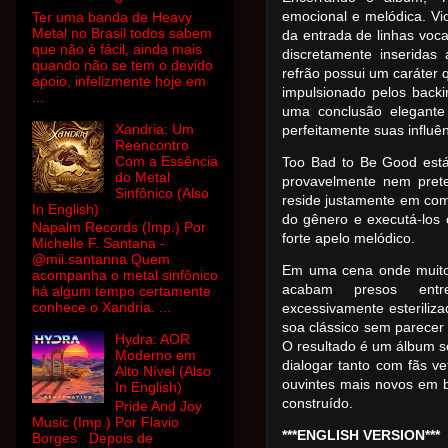
emocional e melódica. Vi
Ter uma banda de Heavy
Metal no Brasil todos sabem
da entrada de linhas voca
que não é fácil, ainda mais
discretamente inseridas
quando não se tem o devido
refrão possui um caráte
apoio, infelizmente hoje em
impulsionado pelos back
...
uma conclusão elegante
Xandria: Um
perfeitamente suas influên
Reencontro
Com a Essência
Too Bad to Be Good está
do Metal
provavelmente nem prete
Sinfônico (Also
reside justamente em co
In English)
do gênero e executá-los 
Napalm Records (Imp.) Por
forte apelo melódico.
Michelle F. Santana -
@mii.santanna Quem
Em uma cena onde muito
acompanha o metal sinfônico
acabam presos entre
há algum tempo certamente
conhece o Xandria. ...
excessivamente esteriliza
soa clássico sem parecer
Hydra: AOR
O resultado é um álbum s
Moderno em
dialogar tanto com fãs 
Alto Nível (Also
ouvintes mais novos em 
In English)
construído.
Pride And Joy
Music (Imp.) Por Flavio
***ENGLISH VERSION***
Borges Depois de