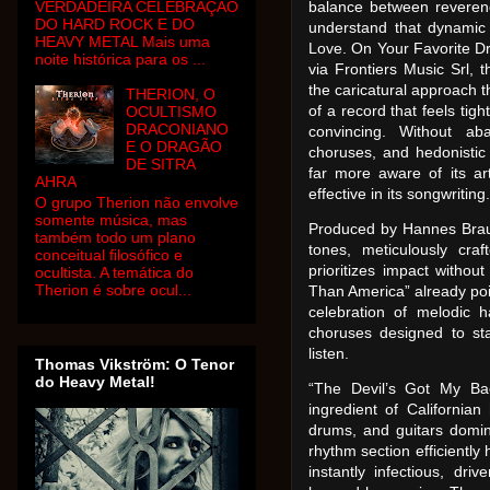
VERDADEIRA CELEBRAÇÃO
balance between revere
DO HARD ROCK E DO
understand that dynamic
HEAVY METAL Mais uma
Love. On Your Favorite Dr
noite histórica para os ...
via Frontiers Music Srl, 
the caricatural approach th
THERION, O
of a record that feels tig
OCULTISMO
DRACONIANO
convincing. Without ab
E O DRAGÃO
choruses, and hedonistic 
DE SITRA
far more aware of its art
AHRA
effective in its songwriting.
O grupo Therion não envolve
somente música, mas
Produced by Hannes Braun
também todo um plano
tones, meticulously cra
conceitual filosófico e
prioritizes impact withou
ocultista. A temática do
Therion é sobre ocul...
Than America” already poi
celebration of melodic 
choruses designed to st
listen.
Thomas Vikström: O Tenor
do Heavy Metal!
“The Devil’s Got My Ba
ingredient of Californian
drums, and guitars domin
rhythm section efficiently
instantly infectious, dri