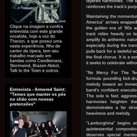
layered harmonies. The so
reinforces the track’s pur
Maintaining the momentum
America” arrives wrapped
Clique na imagem e confira
the golden era of ’80s a
entrevista com este grande
track relies heavily on 
vocalista, hoje a voz do
amplify its anthemic natur
Therion, e que possui uma
especially during the tran
vasta experiência, filho de
cantor de ópera, tem seu
pulls back for a tasteful 
trabalho marcado em
the final chorus. It is a s
bandas como Candlemass,
it seeks to celebrate witho
Stormwind, Brazen Abbot,
Talk to the Town e outros.
“No Mercy For The Teena
formula: pounding kick drum
melody toward an immedia
Entrevista - Armored Saint:
band’s confident executio
"Temos que manter os pés
The solo is fast, aggress
no chão com nossas
harmonies heighten th
pretensões"
demonstrates a far str
heaviness and melody.
“Lamborghina” begins at
quintessential composit
deserves special menti