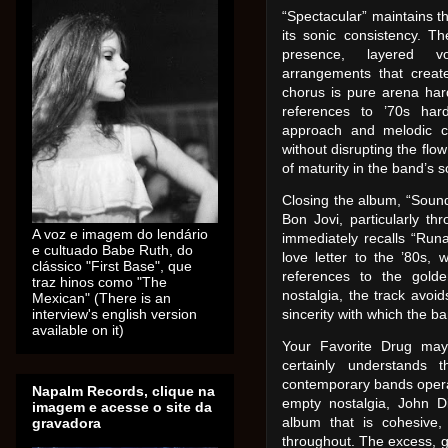
“Spectacular” maintains t
its sonic consistency. Th
presence, layered vo
arrangements that creat
chorus is pure arena hard
references to ’70s hard
approach and melodic co
without disrupting the flo
of maturity in the band’s s
Closing the album, “Sound
Bon Jovi, particularly t
A voz e imagem do lendário
immediately recalls “Run
e cultuado Babe Ruth, do
love letter to the ’80s, 
clássico "First Base", que
references to the golde
traz hinos como "The
nostalgia, the track avoi
Mexican" (There is an
interview's english version
sincerity with which the b
available on it)
Your Favorite Drug may 
certainly understands 
contemporary bands operati
Napalm Records, clique na
empty nostalgia, John 
imagem e acesse o site da
album that is cohesive,
gravadora
throughout. The excess, g