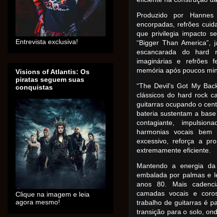
Produzido por Hannes
encorpadas, refrões cui
que privilegia impacto se
Entrevista exclusiva!
“Bigger Than America”, 
escancarada do hard r
imaginárias e refrões 
memória após poucos min
Visions of Atlantis: Os
piratas seguem suas
“The Devil’s Got My Bac
conquistas
clássicos do hard rock cal
guitarras ocupando o cen
bateria sustentam a base
contagiante, impulsio
harmonias vocais bem d
excessivo, reforça a pr
extremamente eficiente.
Mantendo a energia da 
embalada por palmas e l
anos 80. Mais cadenci
camadas vocais e coro
Clique na imagem e leia
agora mesmo!
trabalho de guitarras é p
transição para o solo, 