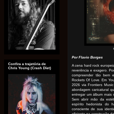
Por Flavio Borges
Confira a trajetória de
A cena hard rock europeia
Chris Young (Crash Dïet)
reverência e exagero. 
compreender tão bem e
Rockets Of Love. Em Your
2026 via Frontiers Musi
abordagem caricatural q
entregar um álbum mais s
Sem abrir mão da estét
espírito hedonista do 
consciente de sua identi
eficiente na construção d