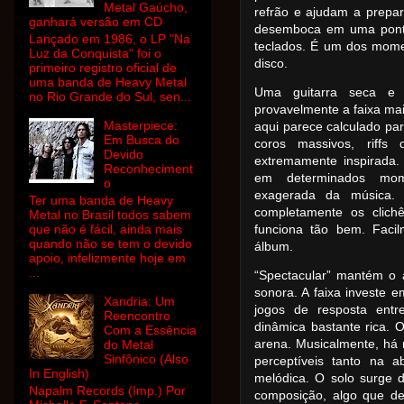
Metal Gaúcho,
refrão e ajudam a prepar
ganhará versão em CD
desemboca em uma ponte
Lançado em 1986, o LP "Na
teclados. É um dos mome
Luz da Conquista" foi o
disco.
primeiro registro oficial de
uma banda de Heavy Metal
Uma guitarra seca e p
no Rio Grande do Sul, sen...
provavelmente a faixa mai
Masterpiece:
aqui parece calculado par
Em Busca do
coros massivos, riffs 
Devido
extremamente inspirada.
Reconheciment
em determinados mom
o
exagerada da música.
Ter uma banda de Heavy
completamente os clich
Metal no Brasil todos sabem
que não é fácil, ainda mais
funciona tão bem. Faci
quando não se tem o devido
álbum.
apoio, infelizmente hoje em
...
“Spectacular” mantém o a
sonora. A faixa investe e
Xandria: Um
jogos de resposta entre
Reencontro
dinâmica bastante rica. 
Com a Essência
arena. Musicalmente, há r
do Metal
Sinfônico (Also
perceptíveis tanto na 
In English)
melódica. O solo surge 
Napalm Records (Imp.) Por
composição, algo que de