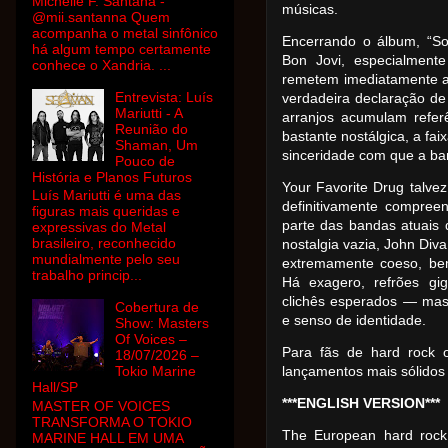
Michelle F. Santana -
músicas.
@mii.santanna Quem
acompanha o metal sinfônico
Encerrando o álbum, “So
há algum tempo certamente
Bon Jovi, especialment
conhece o Xandria. ...
remetem imediatamente a
Entrevista: Luís
verdadeira declaração de
Mariutti - A
arranjos acumulam refer
Reunião do
bastante nostálgica, a fai
Shaman, Um
sinceridade com que a ban
Pouco de
História e Planos Futuros
Your Favorite Drug talve
Luís Mariutti é uma das
definitivamente compre
figuras mais queridas e
parte das bandas atuais
expressivas do Metal
brasileiro, reconhecido
nostalgia vazia, John Di
mundialmente pelo seu
extremamente coeso, bem
trabalho princip...
Há exagero, refrões gi
clichês esperados — mas
Cobertura de
e senso de identidade.
Show: Masters
Of Voices –
Para fãs de hard rock o
18/07/2026 –
Tokio Marine
lançamentos mais sólidos 
Hall/SP
***ENGLISH VERSION***
MASTER OF VOICES
TRANSFORMA O TOKIO
The European hard rock 
MARINE HALL EM UMA