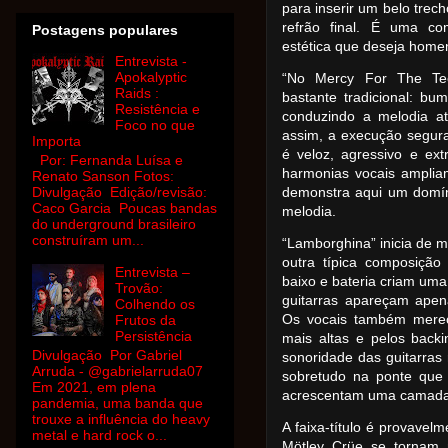
para inserir um belo trec
refrão final. É uma co
Postagens populares
estética que deseja home
Entrevista -
Apokalyptic
“No Mercy For The Te
Raids :
bastante tradicional: bum
Resistência e
conduzindo a melodia at
Foco no que
assim, a execução segura
Importa
é veloz, agressivo e e
Por: Fernanda Luísa e
harmonias vocais amplia
Renato Sanson Fotos:
Divulgação Edição/revisão:
demonstra aqui um domín
Caco Garcia Poucas bandas
melodia.
do underground brasileiro
construíram um...
“Lamborghina” inicia de 
outra típica composição
Entrevista –
baixo e bateria criam uma
Trovão:
guitarras apareçam ape
Colhendo os
Os vocais também merec
Frutos da
Persistência
mais altas e pelos backi
Divulgação Por Gabriel
sonoridade das guitarras 
Arruda - @gabrielarruda07
sobretudo na ponte que 
Em 2021, em plena
acrescentam uma camada 
pandemia, uma banda que
trouxe a influência do heavy
A faixa-título é provave
metal e hard rock o...
Mötley Crüe se tornam m