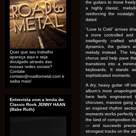
the guitars to move freel
a highly classic, melod
reinforcing the nostalgi
dated.
“Love Is Cold” arrives driv
a more controlled and 
intelligently crafted:
dynamics, the guitars 
Quer que seu trabalho
melody instead. The ke
apareça aqui e seja
chorus and help pave the 
divulgado através das
transitions into a mini
nossas redes sociais?
keyboards. It stands a
Contate
sophisticated moments.
contato@roadtometal.com e
saiba mais!
A dry, heavy guitar riff i
album’s most unapologetic
here feels engineered t
Entrevista com a lenda do
choruses, massive gang voc
Classic Rock JENNY HAAN
an inspired rhythm sectio
(Babe Ruth)
moments works perfectly wi
the kind of composition th
— and succeeds precise
strongest tracks on the a