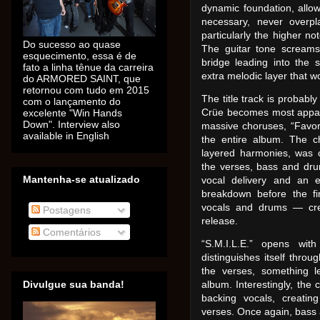
dynamic foundation, allow
necessary, never overpl
particularly the higher n
Do sucesso ao quase
The guitar tone screams 
esquecimento, essa é de
bridge leading into the 
fato a linha tênue da carreira
extra melodic layer that w
do ARMORED SAINT, que
retornou com tudo em 2015
The title track is probab
com o lançamento do
Crüe becomes most appare
excelente "Win Hands
Down". Interview also
massive choruses, “Favori
available in English
the entire album. The c
layered harmonies, was c
the verses, bass and drum
Mantenha-se atualizado
vocal delivery and an e
breakdown before the fi
vocals and drums — cre
Postagens
release.
Comentários
“S.M.I.L.E.” opens wi
distinguishes itself thro
the verses, something 
Divulgue sua banda!
album. Interestingly, the 
backing vocals, creatin
verses. Once again, bass 