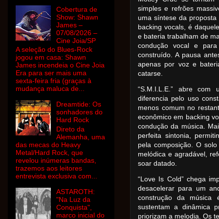
simples e refrões massi
Cobertura de
Show: Shawn
uma síntese da proposta 
James –
backing vocals, é daquele
07/08/2026 –
e bateria trabalham de ma
Cine Joia/SP
condução vocal e par
A seleção do Blues-Rock
construído. A pausa antes
jogou em casa: Shawn
apenas por voz e bateri
James incendeia o Cine Joia
Era para ser mais uma
catarse.
sexta-feira fria (graças à
mudança maluca de...
“S.M.I.L.E.” abre com
diferencia pelo uso cons
Dreamtide: Os
menos comum no restante
sonhadores do
econômico em backing voc
Hard Rock
condução da música. Mai
Direto da
perfeita sintonia, permit
Alemanha, uma
das mecas do Heavy
pela composição. O solo
Metal/Hard Rock, que
melódica e agradável, ref
revelou inúmeras bandas,
soar datado.
trazemos aos leitores
entrevista exclusiva com...
“Love Is Cold” chega imp
desacelerar para um an
ASTAROTH:
construção da música é
"Na Luz da
sustentam a dinâmica pr
Conquista",
marco inicial do
priorizam a melodia. Os 