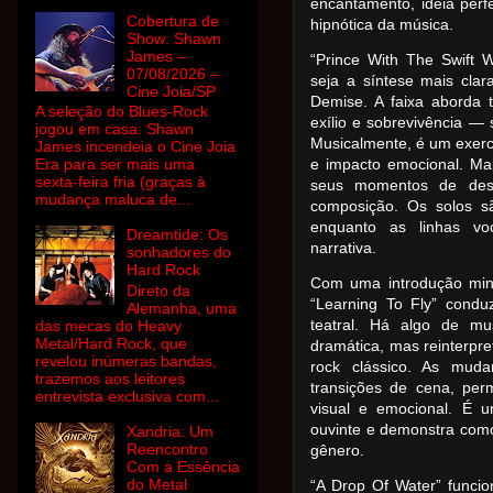
encantamento, ideia perf
Cobertura de
hipnótica da música.
Show: Shawn
James –
“Prince With The Swift W
07/08/2026 –
seja a síntese mais clar
Cine Joia/SP
Demise. A faixa aborda
A seleção do Blues-Rock
exílio e sobrevivência — 
jogou em casa: Shawn
Musicalmente, é um exercíc
James incendeia o Cine Joia
Era para ser mais uma
e impacto emocional. Ma
sexta-feira fria (graças à
seus momentos de des
mudança maluca de...
composição. Os solos s
enquanto as linhas vo
Dreamtide: Os
narrativa.
sonhadores do
Hard Rock
Com uma introdução mini
Direto da
“Learning To Fly” condu
Alemanha, uma
teatral. Há algo de m
das mecas do Heavy
Metal/Hard Rock, que
dramática, mas reinterpr
revelou inúmeras bandas,
rock clássico. As mud
trazemos aos leitores
transições de cena, per
entrevista exclusiva com...
visual e emocional. É 
ouvinte e demonstra com
Xandria: Um
Reencontro
gênero.
Com a Essência
do Metal
“A Drop Of Water” funci