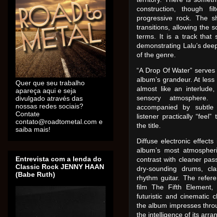
construction, though fi
progressive rock. The s
transitions, allowing the 
terms. It is a track that 
demonstrating Lalu’s deep
of the genre.
“A Drop Of Water” serves 
album’s grandeur. At less
Quer que seu trabalho
almost like an interlude,
apareça aqui e seja
sensory atmosphere. 
divulgado através das
nossas redes sociais?
accompanied by subtle
Contate
listener practically “fee
contato@roadtometal.com e
the title.
saiba mais!
Diffuse electronic effect
album’s most atmospher
Entrevista com a lenda do
contrast with cleaner pas
Classic Rock JENNY HAAN
dry-sounding drums, cl
(Babe Ruth)
rhythm guitar. The refere
film The Fifth Element,
futuristic and cinematic 
the album impresses throu
the intelligence of its arr