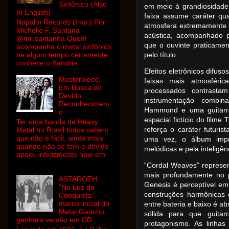
Sinfônico (Also
em meio à grandiosidade
In English)
faixa assume caráter qu
Napalm Records (Imp.) Por
atmosfera extremamente s
Michelle F. Santana -
acústica, acompanhado p
@mii.santanna Quem
que o ouvinte praticame
acompanha o metal sinfônico
há algum tempo certamente
pelo título.
conhece o Xandria. ...
Efeitos eletrônicos difus
Masterpiece:
faixas mais atmosfér
Em Busca do
processados contrast
Devido
instrumentação combin
Reconheciment
Hammond e uma guitarra
o
espacial fictício do filme
Ter uma banda de Heavy
reforça o caráter futuri
Metal no Brasil todos sabem
que não é fácil, ainda mais
uma vez, o álbum impr
quando não se tem o devido
melódicas e pela inteligên
apoio, infelizmente hoje em
...
“Cordal Weaves” repres
mais profundamente no pr
ASTAROTH:
Genesis é perceptível em
"Na Luz da
construções harmônicas 
Conquista",
marco inicial do
entre bateria e baixo é a
Metal Gaúcho,
sólida para que guita
ganhará versão em CD
protagonismo. As linhas