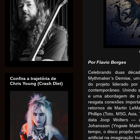
Por Flavio Borges
Celebrando duas décad
Mythmaker’s Demise, um á
Confira a trajetória de
Chris Young (Crash Dïet)
do projeto liderado por
contemporâneo. Unindo so
e uma abordagem de pro
resgata conexões importa
retornos de Martin LeMa
Phillips (Toto, MSG, Asia
data Joop Wolters — a
Johansson (Yngwie Malms
tempo, o disco propõe uma
artificial na imaginação