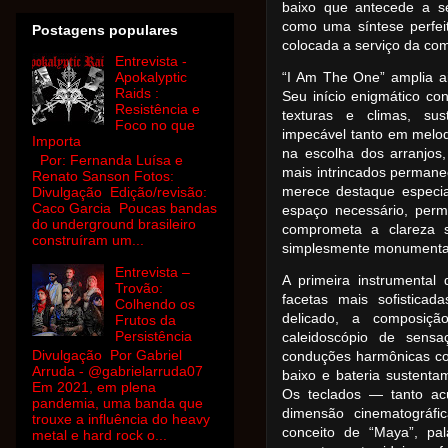
baixo que antecede a s
como uma síntese perfeit
Postagens populares
colocada a serviço da co
Entrevista -
Apokalyptic
“I Am The One” amplia a
Raids :
Seu início enigmático co
Resistência e
texturas e climas, sus
Foco no que
impecável tanto em melo
Importa
na escolha dos arranjo
Por: Fernanda Luísa e
mais intrincados permane
Renato Sanson Fotos:
merece destaque especia
Divulgação Edição/revisão:
Caco Garcia Poucas bandas
espaço necessário, perm
do underground brasileiro
comprometa a clareza s
construíram um...
simplesmente monumenta
Entrevista –
A primeira instrumenta
Trovão:
facetas mais sofistica
Colhendo os
delicado, a composiç
Frutos da
Persistência
caleidoscópio de sensa
Divulgação Por Gabriel
conduções harmônicas co
Arruda - @gabrielarruda07
baixo e bateria sustenta
Em 2021, em plena
Os teclados — tanto ac
pandemia, uma banda que
dimensão cinematográfi
trouxe a influência do heavy
conceito de “Maya”, pal
metal e hard rock o...