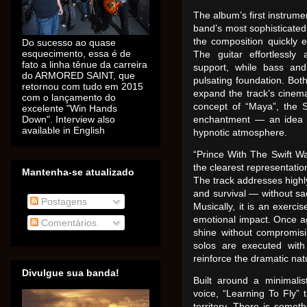
The album’s first instrum
band’s most sophisticated 
the composition quickly e
Do sucesso ao quase
esquecimento, essa é de
The guitar effortlessly
fato a linha tênue da carreira
support, while bass and
do ARMORED SAINT, que
pulsating foundation. Bot
retornou com tudo em 2015
expand the track’s cinema
com o lançamento do
concept of “Maya”, the S
excelente "Win Hands
Down". Interview also
enchantment — an idea p
available in English
hypnotic atmosphere.
“Prince With The Swift War
the clearest representatio
Mantenha-se atualizado
The track addresses highl
and survival — without sac
Postagens
Musically, it is an exercis
emotional impact. Once ag
Comentários
shine without compromis
solos are executed with
reinforce the dramatic natu
Divulgue sua banda!
Built around a minimalis
voice, “Learning To Fly” 
territory. There is someth