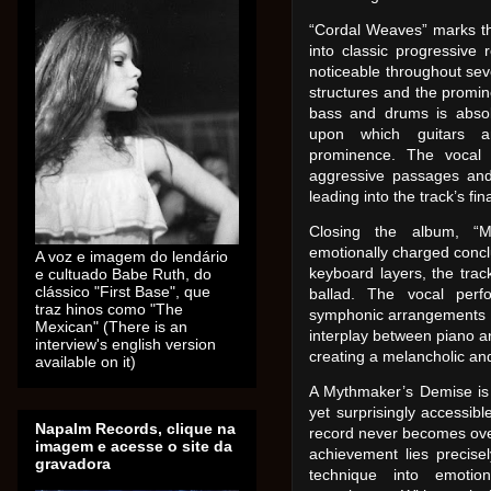
“Cordal Weaves” marks t
into classic progressive 
noticeable throughout sev
structures and the promin
bass and drums is absolut
upon which guitars a
prominence. The vocal l
aggressive passages an
leading into the track’s fi
Closing the album, “M
emotionally charged concl
A voz e imagem do lendário
keyboard layers, the trac
e cultuado Babe Ruth, do
clássico "First Base", que
ballad. The vocal perf
traz hinos como "The
symphonic arrangements gr
Mexican" (There is an
interplay between piano an
interview's english version
creating a melancholic an
available on it)
A Mythmaker’s Demise is
yet surprisingly accessib
Napalm Records, clique na
record never becomes over
imagem e acesse o site da
achievement lies precisely
gravadora
technique into emotio