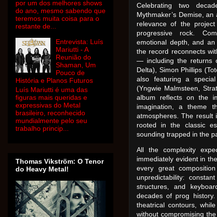
por um dos melhores shows
Celebrating two decad
do ano, mesmo sabendo que
Mythmaker’s Demise, an al
teremos muita coisa para o
relevance of the projec
restante de...
progressive rock. Comb
Entrevista: Luís
emotional depth, and an 
Mariutti - A
the record reconnects wit
Reunião do
— including the returns
Shaman, Um
Delta), Simon Phillips (T
Pouco de
also featuring a speci
História e Planos Futuros
(Yngwie Malmsteen, Strat
Luís Mariutti é uma das
figuras mais queridas e
album reflects on the im
expressivas do Metal
imagination, a theme t
brasileiro, reconhecido
atmospheres. The result i
mundialmente pelo seu
rooted in the classic e
trabalho princip...
sounding trapped in the pa
All the complexity exp
immediately evident in th
Thomas Vikström: O Tenor
every great composition
do Heavy Metal!
unpredictability: consta
structures, and keyboar
decades of prog history
theatrical contours, whil
without compromising the 