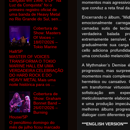
Lançado em 1986, o LP "Na
momentos mais agressivos
Luz da Conquista" foi o
que conduz a reta final d
primeiro registro oficial de
uma banda de Heavy Metal
Encerrando o álbum, “Mid
no Rio Grande do Sul, sen...
emocionalmente carreg
Cobertura de
camadas sutis de tecl
Show: Masters
verdadeira balada pr
Of Voices –
extremamente sensível, 
18/07/2026 –
gradualmente sua carga
Tokio Marine
cello adiciona profundi
Hall/SP
uma conclusão melancólica
MASTER OF VOICES
TRANSFORMA O TOKIO
A Mythmaker’s Demise é
MARINE HALL EM UMA
VERDADEIRA CELEBRAÇÃO
progressivo, mas surpr
DO HARD ROCK E DO
momentos mais complexos
HEAVY METAL Mais uma
hermético ou cansativo.
noite histórica para os ...
em transformar virtuos
sofisticação em expe
Cobertura de
meticulosamente elaborad
Show: Graham
Bonnet Band –
e uma produção impecáv
26/07/2026 –
melhores álbuns progre
Burning
dialogar com diferentes g
House/SP
O penúltimo domingo do
***ENGLISH VERSION***
mês de julho ficou marcado