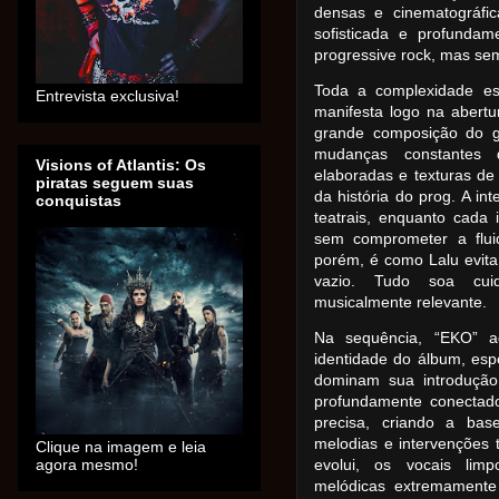
densas e cinematográfi
sofisticada e profundam
progressive rock, mas se
Toda a complexidade es
Entrevista exclusiva!
manifesta logo na abert
grande composição do gê
mudanças constantes 
Visions of Atlantis: Os
elaboradas e texturas d
piratas seguem suas
da história do prog. A i
conquistas
teatrais, enquanto cada 
sem comprometer a flui
porém, é como Lalu evita
vazio. Tudo soa cuid
musicalmente relevante.
Na sequência, “EKO” 
identidade do álbum, esp
dominam sua introdução
profundamente conectad
precisa, criando a bas
melodias e intervenções 
Clique na imagem e leia
agora mesmo!
evolui, os vocais li
melódicas extremamente