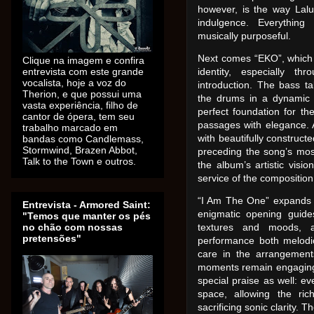
however, is the way Lalu 
indulgence. Everything 
musically purposeful.
Next comes “EKO”, which
Clique na imagem e confira
entrevista com este grande
identity, especially th
vocalista, hoje a voz do
introduction. The bass ta
Therion, e que possui uma
the drums in a dynamic 
vasta experiência, filho de
perfect foundation for th
cantor de ópera, tem seu
passages with elegance. 
trabalho marcado em
with beautifully construct
bandas como Candlemass,
Stormwind, Brazen Abbot,
preceding the song’s most
Talk to the Town e outros.
the album’s artistic visio
service of the composition
“I Am The One” expands th
Entrevista - Armored Saint:
enigmatic opening guides
"Temos que manter os pés
no chão com nossas
textures and moods, a
pretensões"
performance both melodica
care in the arrangement
moments remain engaging
special praise as well: ev
space, allowing the ric
sacrificing sonic clarity. 