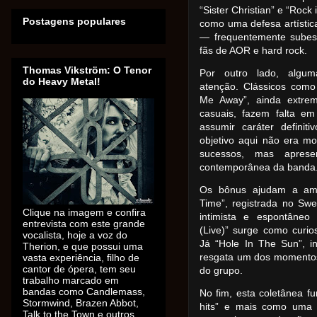
“Sister Christian” e “Rock
Postagens populares
como uma defesa artístic
— frequentemente subest
fãs de AOR e hard rock.
Thomas Vikström: O Tenor
Por outro lado, algum
do Heavy Metal!
atenção. Clássicos como
Me Away”, ainda extrem
casuais, fazem falta e
assumir caráter definit
objetivo aqui não era m
sucessos, mas aprese
contemporânea da banda
Os bônus ajudam a ampl
Time”, registrada no Sw
Clique na imagem e confira
intimista e espontâneo 
entrevista com este grande
(Live)” surge como curio
vocalista, hoje a voz do
Já “Hole In The Sun”, i
Therion, e que possui uma
resgata um dos momentos 
vasta experiência, filho de
cantor de ópera, tem seu
do grupo.
trabalho marcado em
bandas como Candlemass,
No fim, esta coletânea 
Stormwind, Brazen Abbot,
hits” e mais como uma 
Talk to the Town e outros.