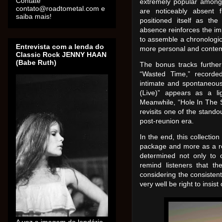
Contate
extremely popular among 
contato@roadtometal.com e
are noticeably absent 
saiba mais!
positioned itself as the
absence reinforces the im
to assemble a chronological
Entrevista com a lenda do
more personal and contemp
Classic Rock JENNY HAAN
(Babe Ruth)
The bonus tracks further
“Wasted Time,” recorde
intimate and spontaneous 
(Live)” appears as a lig
Meanwhile, “Hole In The 
revisits one of the stand
post-reunion era.
In the end, this collectio
package and more as a re
determined not only to c
remind listeners that t
considering the consisten
very well be right to insist 