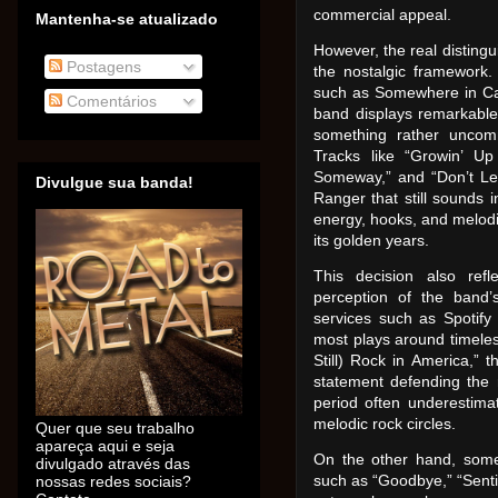
commercial appeal.
Mantenha-se atualizado
However, the real distingui
Postagens
the nostalgic framework.
such as Somewhere in Cal
Comentários
band displays remarkable
something rather uncomm
Tracks like “Growin’ Up
Someway,” and “Don’t Le
Divulgue sua banda!
Ranger that still sounds i
energy, hooks, and melodic
its golden years.
This decision also ref
perception of the band’
services such as Spotify
most plays around timeless
Still) Rock in America,” th
statement defending the
period often underestim
melodic rock circles.
Quer que seu trabalho
apareça aqui e seja
On the other hand, some 
divulgado através das
such as “Goodbye,” “Sentim
nossas redes sociais?