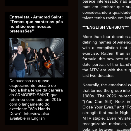
parece interessado não 
mas em lembrar que sua
considerando a qualidade 
Entrevista - Armored Saint:
talvez tenha razão em insis
"Temos que manter os pés
no chão com nossas
***ENGLISH VERSION***
pretensões"
More than four decades af
defining names of Americ
with a compilation that 
exercise. Rather than sim
formula, this new best of
date portrait of the band’
the MTV era with the surp
last two decades.
Do sucesso ao quase
Naturally, the emotional c
esquecimento, essa é de
fato a linha tênue da carreira
that turned the group into
do ARMORED SAINT, que
1980s. The 2026 re-reco
retornou com tudo em 2015
“(You Can Still) Rock in
com o lançamento do
Close Your Eyes,” and “Fo
excelente "Win Hands
strength that made Nigh
Down". Interview also
available in English
MTV staple. Even revisited
recognizable melodies, 
balance between accessib