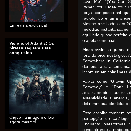
Love Me”, “(You Can Stil
“When You Close Your Ey
força composicional q
radiofônico e uma pres
Mesmo revisitadas em 20
Entrevista exclusiva!
melodias instantaneament
equilíbrio quase perfeito 
e apelo comercial.
Visions of Atlantis: Os
piratas seguem suas
Ainda assim, o grande di
conquistas
fora do eixo nostálgico. 
Somewhere in Californi
demonstra rara confianç
incomum em coletâneas de
Faixas como “Growin’ Up
Someway” e “Don’t L
artisticamente maduro, a
autenticidade a energia
definiram sua identidade
Essa escolha também reve
Clique na imagem e leia
percepção do catálogo
agora mesmo!
Enquanto plataformas 
concentrando a maior pa