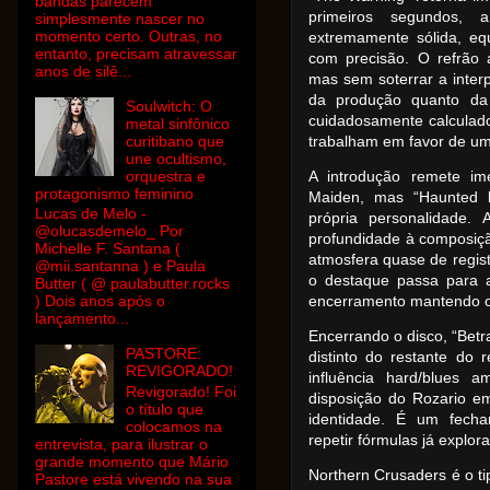
bandas parecem
primeiros segundos, 
simplesmente nascer no
momento certo. Outras, no
extremamente sólida, eq
entanto, precisam atravessar
com precisão. O refrão
anos de silê...
mas sem soterrar a interp
da produção quanto da 
Soulwitch: O
cuidadosamente calculado
metal sinfônico
curitibano que
trabalham em favor de um
une ocultismo,
orquestra e
A introdução remete im
protagonismo feminino
Maiden, mas “Haunted b
Lucas de Melo -
própria personalidade. 
@olucasdemelo_ Por
profundidade à composiç
Michelle F. Santana (
atmosfera quase de regist
@mii.santanna ) e Paula
o destaque passa para 
Butter ( @ paulabutter.rocks
) Dois anos após o
encerramento mantendo o 
lançamento...
Encerrando o disco, “Bet
PASTORE:
distinto do restante do
REVIGORADO!
influência hard/blues 
Revigorado! Foi
disposição do Rozario e
o título que
identidade. É um fecham
colocamos na
repetir fórmulas já explor
entrevista, para ilustrar o
grande momento que Mário
Northern Crusaders é o t
Pastore está vivendo na sua