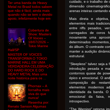
cuidado, e o trabalho de 
Ter uma banda de Heavy
dimensão cinematográfic
Metal no Brasil todos sabem
que não é fácil, ainda mais
arenas inteiras cantando 
quando não se tem o devido
apoio, infelizmente hoje em
Mais direta e objetiva
...
elementos mais tradicion
entre riffs pesados, ve
Cobertura de
carregados de coros fu
Show: Masters
novamente uma aproxi
Of Voices –
18/07/2026 –
determinados momentos,
Tokio Marine
do álbum. O contraste com
Hall/SP
manter a audição dinâmic
MASTER OF VOICES
estrutural.
TRANSFORMA O TOKIO
MARINE HALL EM UMA
“Sleepless” talvez seja a
VERDADEIRA CELEBRAÇÃO
introdução pesada e ma
DO HARD ROCK E DO
contornos quase de powe
HEAVY METAL Mais uma
épico e emocional. O and
noite histórica para os ...
composição do restan
Phornax – A
elementos modernos adi
fornalha mais
identidade da banda. O 
viva do que
emocional da faixa, r
nunca!
introspectivo.
Resenha por:
Renato Sanson Algumas
“The Warning” retorna im