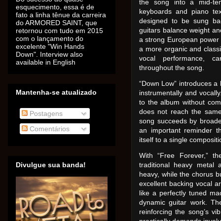
the song into a mid-te
esquecimento, essa é de
keyboards and piano tex
fato a linha tênue da carreira
designed to be sung bac
do ARMORED SAINT, que
guitars balance weight an
retornou com tudo em 2015
com o lançamento do
a strong European power m
excelente "Win Hands
a more organic and classic
Down". Interview also
vocal performance, ca
available in English
throughout the song.
“Down Low” introduces a
Mantenha-se atualizado
instrumentally and vocall
to the album without comp
does not reach the same 
Postagens
song succeeds by broaden
Comentários
an important reminder th
itself to a single composit
With “Free Forever,” t
Divulgue sua banda!
traditional heavy metal
heavy, while the chorus b
excellent backing vocal a
like a perfectly tuned ma
dynamic guitar work. The 
reinforcing the song’s vib