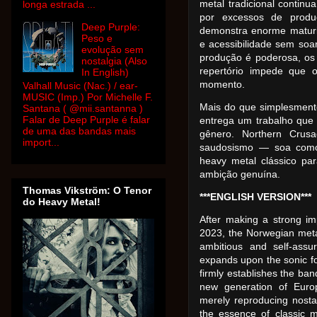
metal tradicional conti
longa estrada ...
por excessos de produç
Deep Purple:
demonstra enorme maturid
Peso e
e acessibilidade sem soar
evolução sem
produção é poderosa, os
nostalgia (Also
repertório impede que 
In English)
momento.
Valhall Music (Nac.) / ear-
MUSIC (Imp.) Por Michelle F.
Mais do que simplesmente 
Santana ( @mii.santanna )
Falar de Deep Purple é falar
entrega um trabalho que
de uma das bandas mais
gênero. Northern Cru
import...
saudosismo — soa como
heavy metal clássico pa
ambição genuína.
Thomas Vikström: O Tenor
***ENGLISH VERSION***
do Heavy Metal!
After making a strong i
2023, the Norwegian meta
ambitious and self-assu
expands upon the sonic fo
firmly establishes the b
new generation of Euro
merely reproducing nosta
the essence of classic m