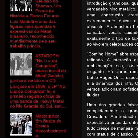
Reunião do
introdução grandiosa, qu
Shaman, Um
verdadeiro hino metálico.
Pouco de
uma construção cre
História e Planos Futuros
extremamente épico, 
Luís Mariutti é uma das
figuras mais queridas e
absoluto. A atmosfera he
expressivas do Metal
camadas vocais cuidad
brasileiro, reconhecido
exatamente o tipo de fai
mundialmente pelo seu
ao vivo em celebrações co
trabalho princip...
“Coming Home” abre esp
ASTAROTH:
refinada. A interação e
"Na Luz da
Conquista",
ambientação rica, sus
marco inicial do
elegante. Há claras re
Metal Gaúcho,
Battle Rages On..., espe
ganhará versão em CD
e à dinâmica dos riffs. O
Lançado em 1986, o LP "Na
versos adicionam sofist
Luz da Conquista" foi o
fluidez.
primeiro registro oficial de
uma banda de Heavy Metal
Uma das grandes faixas
no Rio Grande do Sul, sen...
completamente a gran
Masterpiece:
Crusaders. A introdução
Em Busca do
expectativa antes da entrad
Devido
tudo cresce de maneira m
Reconheciment
com status de clássico.
o