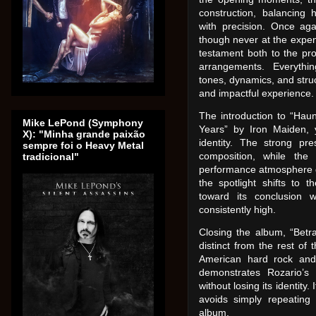
construction, balancing
with precision. Once aga
though never at the expe
testament both to the pro
arrangements. Everythin
tones, dynamics, and struc
and impactful experience.
The introduction to “Haun
Mike LePond (Symphony
Years” by Iron Maiden, 
X): "Minha grande paixão
identity. The strong p
sempre foi o Heavy Metal
composition, while the
tradicional"
performance atmosphere du
the spotlight shifts to t
toward its conclusion 
consistently high.
Closing the album, “Betr
distinct from the rest of
American hard rock and 
demonstrates Rozario’s 
without losing its identity.
avoids simply repeating 
album.