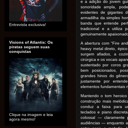
e a adição do jovem gui
sonoridade ampla, pod
evidentes de gigantes 
armadilha da simples h
banda que entende perf
Entrevista exclusiva!
tradicional e a utiliza
genuinamente apaixonado
Visions of Atlantis: Os
A abertura com “Fire and
piratas seguem suas
heavy metal direto, épic
conquistas
surgem afiados, a cozin
cirúrgica e os vocais apa
sustentado por coros gr
bem posicionados, poss
grandes hinos do gênero
justamente por entend
elementos fundamentais no
Mantendo o tom heroico
construção mais melódica
conduz a faixa para u
teclados e piano discre
Clique na imagem e leia
colossal — claramente 
agora mesmo!
audiências — enquanto as