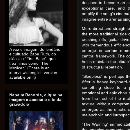
destined to become an in
exceptional care, and 
amplify the song’s cinemati
imagine entire arenas sing
More direct and straightfo
the more traditional side
crushing riffs, guitar-dr
with tremendous efficienc
A voz e imagem do lendário
emerge in certain mome
e cultuado Babe Ruth, do
central framework. The con
clássico "First Base", que
helps maintain the album
traz hinos como "The
of structural repetition.
Mexican" (There is an
interview's english version
“Sleepless” is perhaps t
available on it)
After a heavy keyboard-d
something close to a p
emotional and epic chorus.
Napalm Records, clique na
from the rest of the ma
imagem e acesse o site da
texture without compromi
gravadora
emerges as the emotional 
melancholic and introspect
“The Warning” immediately
the opening moments, th