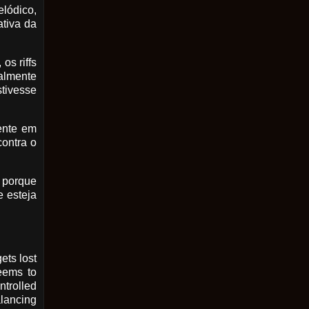
elódico,
ativa da
os riffs
almente
tivesse
mente em
contra o
 porque
e esteja
ets lost
eems to
ntrolled
alancing