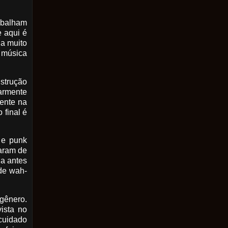
abalham
e aqui é
ga muito
a música
nstrução
larmente
dente na
 final é
 e punk
aram de
da antes
 de wah-
 gênero.
ista no
cuidado