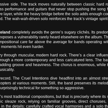
essive side. The track moves naturally between classic hard 
s performance and guitars that never stop pushing the song 
e layer, while the heavy bridge before the solo adds enough con
. The wah-wah-driven solo reinforces the track’s vintage spirit
eland
completely avoids the genre’s sugary clichés. Its predo
exposes a vulnerability rarely heard elsewhere on the album. T
mpositional care far above the average for bands operating wit
er moments hit even harder.
itory through muscular, modern hard rock. There’s a clear influe
through a more contemporary and less caricatured lens. The b
y adding groove and heaviness. The chorus is enormous, while 
sicality.
record. The Cruel Intentions dive headfirst into an almost str
opters at various moments. Still, the band preserves its mel
d surprisingly technical for something so aggressive.
 most traditional compositions, but that is precisely where its 
sic sleaze rock, relying on familiar grooves, direct choruses
s in the details: carefully crafted vocal harmonies and a solo t