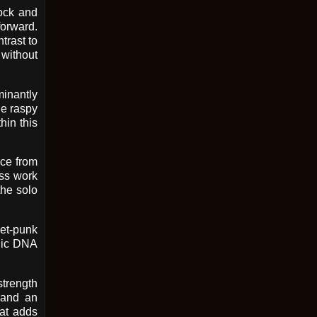
rock and
forward.
trast to
 without
minantly
he raspy
hin this
nce from
ass work
the solo
eet-punk
odic DNA
strength
, and an
hat adds