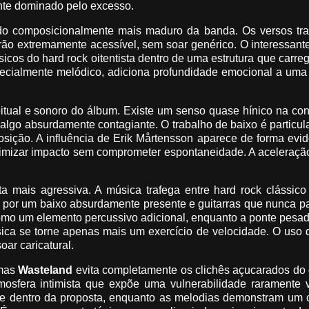
nte dominado pelo excesso.
do composicionalmente mais maduro da banda. Os versos tr
ão extremamente acessível, sem soar genérico. O interessant
icos do hard rock oitentista dentro de uma estrutura que carre
specialmente melódico, adiciona profundidade emocional a um
ceitual e sonoro do álbum. Existe um senso quase hínico na co
algo absurdamente contagiante. O trabalho de baixo é particu
sição. A influência de Erik Mårtensson aparece de forma evi
ximizar impacto sem comprometer espontaneidade. A aceleração
a mais agressiva. A música trafega entre hard rock clássico
 por um baixo absurdamente presente e guitarras que nunca p
como um elemento percussivo adicional, enquanto a ponte pesa
úsica se torne apenas mais um exercício de velocidade. O uso
ar caricatural.
 mas
Wasteland
evita completamente os clichês açucarados do
osfera intimista que expõe uma vulnerabilidade raramente v
nte dentro da proposta, enquanto as melodias demonstram um 