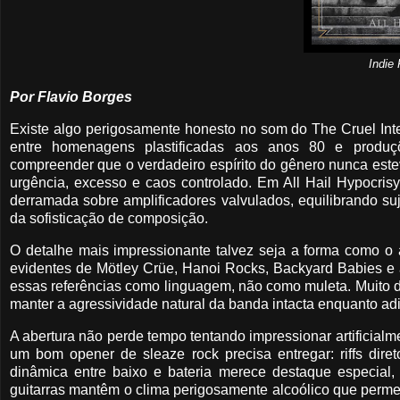
Indie 
Por Flavio Borges
Existe algo perigosamente honesto no som do The Cruel Int
entre homenagens plastificadas aos anos 80 e produçõ
compreender que o verdadeiro espírito do gênero nunca est
urgência, excesso e caos controlado. Em All Hail Hypocris
derramada sobre amplificadores valvulados, equilibrando s
da sofisticação de composição.
O detalhe mais impressionante talvez seja a forma como o á
evidentes de Mötley Crüe, Hanoi Rocks, Backyard Babies e a
essas referências como linguagem, não como muleta. Muito d
manter a agressividade natural da banda intacta enquanto adi
A abertura não perde tempo tentando impressionar artificialm
um bom opener de sleaze rock precisa entregar: riffs diret
dinâmica entre baixo e bateria merece destaque especia
guitarras mantêm o clima perigosamente alcoólico que permei