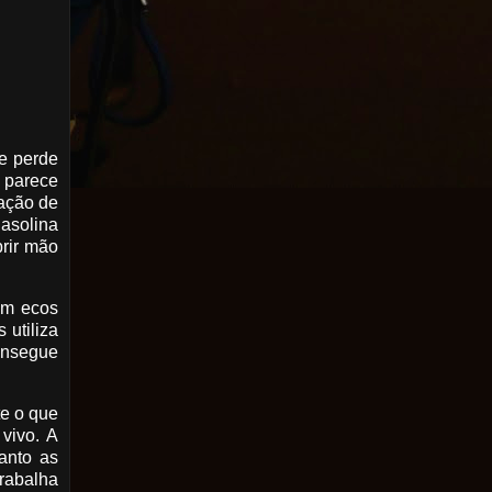
se perde
 parece
sação de
asolina
brir mão
tem ecos
 utiliza
consegue
e o que
 vivo. A
anto as
trabalha