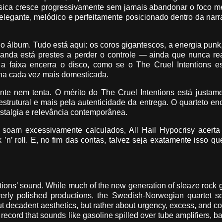
úsica cresce progressivamente sem jamais abandonar o foco m
legante, melódico e perfeitamente posicionado dentro da narr
o álbum. Tudo está aqui: os coros gigantescos, a energia punk, 
anda está prestes a perder o controle — ainda que nunca re
a faixa encerra o disco, como se o The Cruel Intentions es
cena cada vez mais domesticada.
ente nem tenta. O mérito do The Cruel Intentions está justa
rutural e mais pela autenticidade da entrega. O quarteto en
nostalgia e relevância contemporânea.
soam excessivamente calculados, All Hail Hypocrisy acerta
’n’ roll. E, no fim das contas, talvez seja exatamente isso qu
ons’ sound. While much of the new generation of sleaze rock g
verly polished productions, the Swedish-Norwegian quartet s
out decadent aesthetics, but rather about urgency, excess, and co
 record that sounds like gasoline spilled over tube amplifiers, b