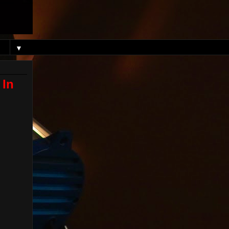
▼
 In