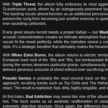
With
Triple Threat
, the album fully embraces its most aggr
Scandinavian punk, driven by an outrageously prominent bas
The backing vocals almost function as an additional percussiv
prevent the song from becoming just another exercise in speed
ever sounding cartoonish.
Every great sleaze record needs a proper ballad — but
Wast
acoustic instrumentation creates an intimate atmosphere that 
vocals fit the mood perfectly, while the melodies reveal a co
style. It’s a strategic breather that ultimately makes the heavi
With
When Eden Burns
, the album returns to electric terr
European hard rock of the ’80s and ’90s, but reinterpreted 
during the verses deserves particular praise, simultaneousl
delivers generous amounts of shred without ever sacrificing mu
Pseudo Genius
is probably the most visceral track on the 
approach, recalling bands such as Toy Dolls and The Hellac
intact. The result is explosive: fast, dirty, highly singable, an
At first listen,
Bad Addiction
may seem like one of the album’s
lies. The track works as an aesthetic reaffirmation of clas
extremely objective structure. Once again, the difference lie