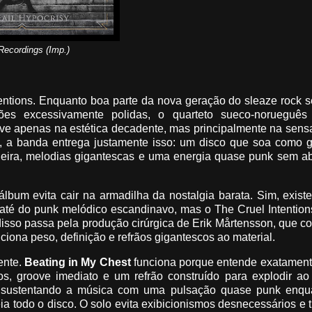
Recordings (Imp.)
entions. Enquanto boa parte da nova geração do sleaze rock 
es excessivamente polidas, o quarteto sueco-norueguês
eve apenas na estética decadente, mas principalmente na sen
y, a banda entrega justamente isso: um disco que soa como g
ujeira, melodias gigantescas e uma energia quase punk sem a
lbum evita cair na armadilha da nostalgia barata. Sim, exis
té do punk melódico escandinavo, mas o The Cruel Intentions
isso passa pela produção cirúrgica de Erik Mårtensson, que 
ciona peso, definição e refrãos gigantescos ao material.
ente.
Beating in My Chest
funciona porque entende exatament
os, groove imediato e um refrão construído para explodir ao
l, sustentando a música com uma pulsação quase punk enqu
a todo o disco. O solo evita exibicionismos desnecessários e 