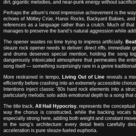
dirt, gigantic melodies, and near-punk energy without sacrific
Perhaps the album’s most impressive achievement is the way it
echoes of Mötley Crüe, Hanoi Rocks, Backyard Babies, and 
references as a language rather than a crutch. Much of tha
manages to preserve the band’s natural aggression while addin
The opener wastes no time trying to impress artificially.
Beat
sleaze rock opener needs to deliver: direct riffs, immediate 
and drums deserves special mention, holding the song toge
dangerously intoxicated atmosphere that permeates the ent
song itself — something surprisingly rare in a genre tradition
More restrained in tempo,
Living Out of Line
reveals a mor
efficiently before crashing into an extremely accessible chor
Intentions inject classic ’80s hard rock elements into a str
particularly melodic solo adds emotional depth to a song that co
The title track,
All Hail Hypocrisy
, represents the conceptual
way the chorus is constructed, while the backing vocals t
especially strong here, adding both weight and constant mov
in the song’s architecture: every detail feels carefully de
acceleration is pure sleaze-fueled euphoria.