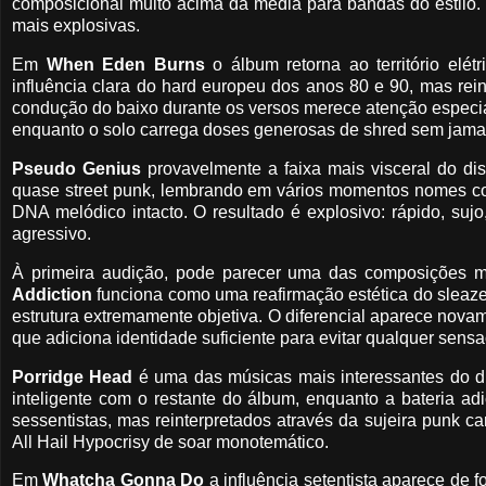
composicional muito acima da média para bandas do estilo.
mais explosivas.
Em
When Eden Burns
o álbum retorna ao território el
influência clara do hard europeu dos anos 80 e 90, mas rei
condução do baixo durante os versos merece atenção especia
enquanto o solo carrega doses generosas de shred sem jamai
Pseudo Genius
provavelmente a faixa mais visceral do d
quase street punk, lembrando em vários momentos nomes co
DNA melódico intacto. O resultado é explosivo: rápido, suj
agressivo.
À primeira audição, pode parecer uma das composições ma
Addiction
funciona como uma reafirmação estética do sleaze 
estrutura extremamente objetiva. O diferencial aparece nova
que adiciona identidade suficiente para evitar qualquer sensa
Porridge Head
é uma das músicas mais interessantes do di
inteligente com o restante do álbum, enquanto a bateria ad
sessentistas, mas reinterpretados através da sujeira punk c
All Hail Hypocrisy de soar monotemático.
Em
Whatcha Gonna Do
a influência setentista aparece de f