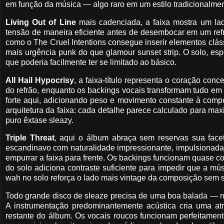
em função da música — algo raro em um estilo tradicionalme
Living Out of Line
mais cadenciada, a faixa mostra um la
tensão de maneira eficiente antes de desembocar em um refr
como o The Cruel Intentions consegue inserir elementos cláss
mais urgência punk do que glamour sunset strip. O solo, e
que poderia facilmente ter se limitado ao básico.
All Hail Hypocrisy
, a faixa-título representa o coração con
do refrão, enquanto os backings vocais transformam tudo em 
forte aqui, adicionando peso e movimento constante à compo
arquitetura da faixa: cada detalhe parece calculado para ma
puro êxtase sleazy.
Triple Threat
, aqui o álbum abraça sem reservas sua facet
escandinavo com naturalidade impressionante, impulsionada
empurrar a faixa para frente. Os backings funcionam quase 
do solo adiciona contraste suficiente para impedir que a m
wah no solo reforça o lado mais vintage da composição sem so
Todo grande disco de sleaze precisa de uma boa balada —
A instrumentação predominantemente acústica cria uma atm
restante do álbum. Os vocais roucos funcionam perfeitame