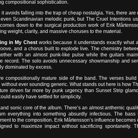
ing compositional sophistication.
 avoids falling into the trap of cheap nostalgia. Yes, there are
even Scandinavian melodic punk, but The Cruel Intentions us
t comes down to the surgical production work of Erik Mårtens
g weight, clarity, and massive choruses to the material.
ing in My Chest
works because it understands exactly what a
groove, and a chorus built to explode live. The chemistry betw
ther with an almost punk-like pulse while the guitars maint
ire record. The solo avoids unnecessary showmanship and ser
ally dominated by excess.
e compositionally mature side of the band. The verses build
us without ever sounding generic. What stands out here is how T
ucture driven far more by punk urgency than Sunset Strip glam
uld easily have settled for simplicity.
 and sonic core of the album. There’s an almost anthemic qualit
urn everything into something absurdly infectious. The bass
ement to the composition. Erik Mårtensson’s influence becomes
signed to maximize impact without sacrificing spontaneity. T