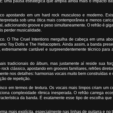
 É uma pausa estratégica que amplia ainda mais o impacto da
étrico apostando em um hard rock musculoso e moderno. Exi
nterpretada sob uma ótica mais contemporânea e menos carica
l, adicionando groove e peso simultaneamente. O refrão é gig
s perder musicalidade.
isco. O The Cruel Intentions mergulha de cabeça em uma ab
mo Toy Dolls e The Hellacopters. Ainda assim, a banda prese
o, extremamente cantável e surpreendentemente técnico para 
is tradicionais do álbum, mas justamente aí reside sua for
rock clássico, apostando em grooves familiares, refrões diret
mente nos detalhes: harmonias vocais muito bem construídas e
ção de repetição.
sco em termos de textura. Os vocais mais limpos criam um co
iciona complexidade rítmica inesperada. O refrão carrega ec
aracterística da banda. É exatamente esse tipo de escolha qu
orma mais explícita, especialmente nas linhas de guitarra e no 