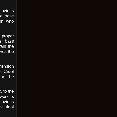
 obvious
e those
son, who
 proper
een bass
ain the
ves the
 tension
he Cruel
our. The
y to the
 work is
 obvious
he final