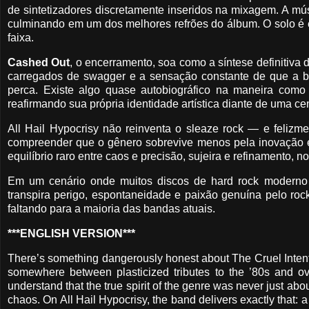
de sintetizadores discretamente inseridos na mixagem. A m
culminando em um dos melhores refrões do álbum. O solo é e
faixa.
Cashed Out
, o encerramento, soa como a síntese definitiva d
carregados de swagger e a sensação constante de que a b
perca. Existe algo quase autobiográfico na maneira como 
reafirmando sua própria identidade artística diante de uma 
All Hail Hypocrisy não reinventa o sleaze rock — e felizm
compreender que o gênero sobrevive menos pela inovação est
equilíbrio raro entre caos e precisão, sujeira e refinamento, 
Em um cenário onde muitos discos de hard rock moderno 
transpira perigo, espontaneidade e paixão genuína pelo rock 
faltando para a maioria das bandas atuais.
***ENGLISH VERSION***
There’s something dangerously honest about The Cruel Intenti
somewhere between plasticized tributes to the ’80s and o
understand that the true spirit of the genre was never just ab
chaos. On All Hail Hypocrisy, the band delivers exactly that: a