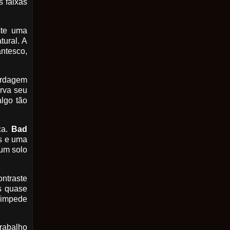
s faixas
ste uma
tural. A
antesco,
ordagem
rva seu
algo tão
ça.
Bad
os e uma
 um solo
ntraste
os quase
e impede
trabalho