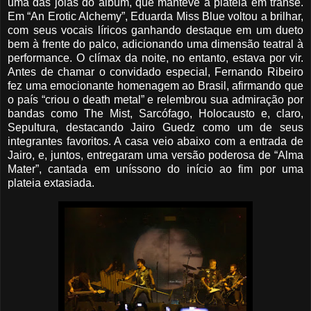
uma das joias do álbum, que manteve a plateia em transe.
Em “An Erotic Alchemy”, Eduarda Miss Blue voltou a brilhar,
com seus vocais líricos ganhando destaque em um dueto
bem à frente do palco, adicionando uma dimensão teatral à
performance. O clímax da noite, no entanto, estava por vir.
Antes de chamar o convidado especial, Fernando Ribeiro
fez uma emocionante homenagem ao Brasil, afirmando que
o país “criou o death metal” e relembrou sua admiração por
bandas como The Mist, Sarcófago, Holocausto e, claro,
Sepultura, destacando Jairo Guedz como um de seus
integrantes favoritos. A casa veio abaixo com a entrada de
Jairo, e, juntos, entregaram uma versão poderosa de “Alma
Mater”, cantada em uníssono do início ao fim por uma
plateia extasiada.