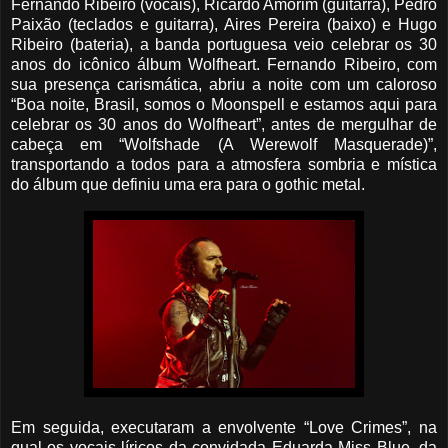
Fernando Ribeiro (vocais), Ricardo Amorim (guitarra), Pedro
Paixão (teclados e guitarra), Aires Pereira (baixo) e Hugo
Ribeiro (bateria), a banda portuguesa veio celebrar os 30
anos do icônico álbum Wolfheart. Fernando Ribeiro, com
sua presença carismática, abriu a noite com um caloroso
“Boa noite, Brasil, somos o Moonspell e estamos aqui para
celebrar os 30 anos do Wolfheart”, antes de mergulhar de
cabeça em “Wolfshade (A Werewolf Masquerade)”,
transportando a todos para a atmosfera sombria e mística
do álbum que definiu uma era para o gothic metal.
Em seguida, executaram a envolvente “Love Crimes”, na
qual os vocais líricos da convidada Eduarda Miss Blue, da