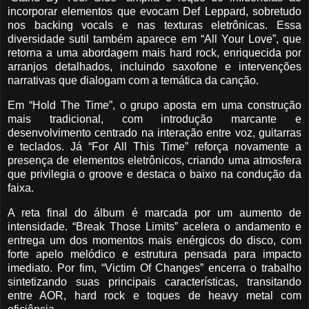
incorporar elementos que evocam Def Leppard, sobretudo
nos backing vocals e nas texturas eletrônicas. Essa
diversidade sutil também aparece em “All Your Love”, que
retorna a uma abordagem mais hard rock, enriquecida por
arranjos detalhados, incluindo saxofone e intervenções
narrativas que dialogam com a temática da canção.
Em “Hold The Time”, o grupo aposta em uma construção
mais tradicional, com introdução marcante e
desenvolvimento centrado na interação entre voz, guitarras
e teclados. Já “For All This Time” reforça novamente a
presença de elementos eletrônicos, criando uma atmosfera
que privilegia o groove e destaca o baixo na condução da
faixa.
A reta final do álbum é marcada por um aumento de
intensidade. “Break Those Limits” acelera o andamento e
entrega um dos momentos mais enérgicos do disco, com
forte apelo melódico e estrutura pensada para impacto
imediato. Por fim, “Victim Of Changes” encerra o trabalho
sintetizando suas principais características, transitando
entre AOR, hard rock e toques de heavy metal com