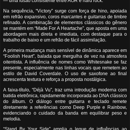
— uma fusão consistente entre AOR e hard rock.
Na sequência, “Victory” surge com força de hino, apoiada
em refrão expansivo, coros marcantes e guitarras de timbre
refinado. A combinação de elementos clássicos do gênero
se mantém em “Made For A Heartache”, que aposta em uma
abordagem mais direta e imediata, com destaque para o
trabalho de baixo e um refrão de fácil assimilação.
A primeira mudança mais sensível de dinâmica aparece em
“Foolish Heart”, balada que mergulha de vez na atmosfera
oitentista. A influência de nomes como Whitesnake se faz
presente, especialmente nas linhas vocais que remetem ao
estilo de David Coverdale. O uso de saxofone ao final
acrescenta textura e reforça a proposta nostálgica.
A faixa-título, “Déjà Vu”, traz uma introdução moderna com
batida eletrônica, rapidamente incorporada ao DNA clássico
do álbum. O diálogo entre guitarra e teclado remete
diretamente a referências como Deep Purple e Rainbow,
evidenciando o cuidado da banda em equilibrar peso e
melodia.
“Stand By Your Side” amplia o leque de influências ao