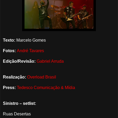
Texto:
Marcelo Gomes
Fotos:
André Tavares
Edição/Revisão:
Gabriel Arruda
Realização:
Overload Brasil
Press:
Tedesco Comunicação & Mídia
Sinistro – setlist:
Ruas Desertas