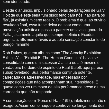
sem identidade.
Desde o anúncio, impulsionado pelas declarações de Gary
Holt de que este seria “um disco feito para nós, não para os
fãs”, já existia um certo receio. O problema é que, ao ouvir o
resultado final, essa frase deixa de soar como uma
provocação artística e passa a parecer um aviso ignorado.
Falta justamente aquilo que sempre definiu o Exodus:
urgência, riffs memoráveis e aquela sensação constante de
perigo iminente.
Rob Dukes, que em álbuns como "The Atrocity Exhibition...
Exhibit A" e "Exhibit B: The Human Condition" havia se
consolidado como um sucessor à altura ou até mesmo o
verdadeiro herdeiro do espírito de Paul Baloff, aqui parece
subaproveitado. Sua performance continua potente,
carregada de agressividade, mas engessada por
composições que não acompanham sua intensidade. É
quase como ver um motor de alta performance preso a uma
carroceria que não responde.
A comparação com "Force of Habit" (92), infelizmente, não é
exagero. Assim como naquele controverso lançamento dos