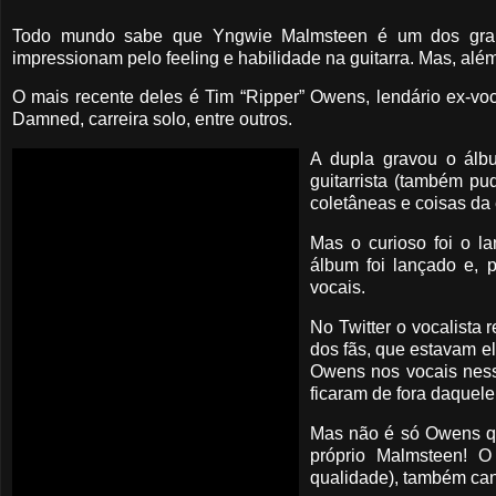
Todo mundo sabe que Yngwie Malmsteen é um dos grande
impressionam pelo feeling e habilidade na guitarra. Mas, a
O mais recente deles é Tim “Ripper” Owens, lendário ex-voca
Damned, carreira solo, entre outros.
A dupla gravou o álb
guitarrista (também p
coletâneas e coisas da e
Mas o curioso foi o l
álbum foi lançado e, 
vocais.
No Twitter o vocalista
dos fãs, que estavam e
Owens nos vocais nesse
ficaram de fora daquel
Mas não é só Owens qu
próprio Malmsteen! O
qualidade), também can