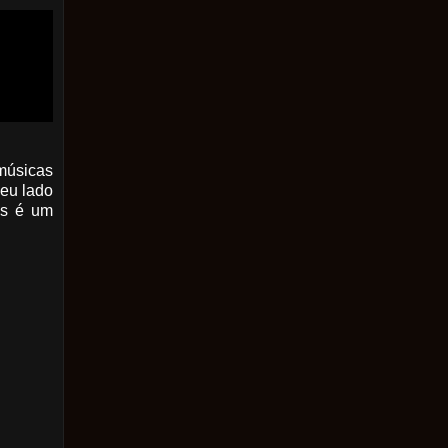
músicas
seu lado
is é um