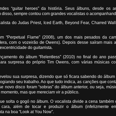
s “guitar heroes” da história. Seus álbuns, desde os a
lém disso, sempre contou com grandes vocalistas o acompanhand
lista do Judas Priest, Iced Earth, Beyond Fear, Charred Wall
um “Perpetual Flame” (2008), um dos mais pesados da carr
udera, com o vozeirão de Owens). Depois desse saíram mais 
xcentricidade do guitarrista.
ançamento do álbum “Relentless” (2010) no final do ano pas
para surpresa do próprio Tim Owens, com várias músicas c
 revelou sua surpresa, dizendo que só ficara sabendo do álbum
logiando seu trabalho. Ao que tudo indica, as canções que co
 novo disco foram “sobras” do álbum anterior, ou seja, músi
e momento, mas que mereciam vir a público.
e solta o gogó no álbum. O vocalista divide a cena também c
 cara, além de tocar e produzir o álbum (infelizmente e
ta na boa “Look at You Now”.