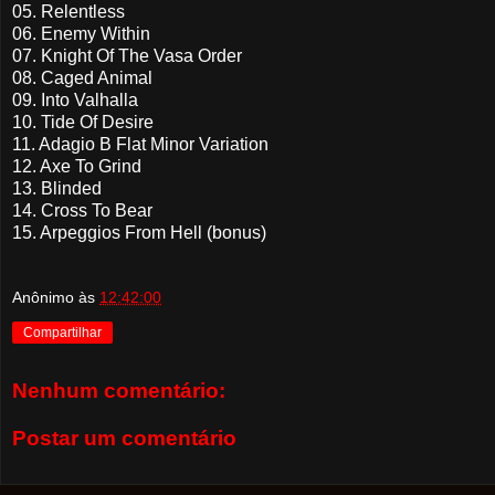
05. Relentless
06. Enemy Within
07. Knight Of The Vasa Order
08. Caged Animal
09. Into Valhalla
10. Tide Of Desire
11. Adagio B Flat Minor Variation
12. Axe To Grind
13. Blinded
14. Cross To Bear
15. Arpeggios From Hell (bonus)
Anônimo
às
12:42:00
Compartilhar
Nenhum comentário:
Postar um comentário