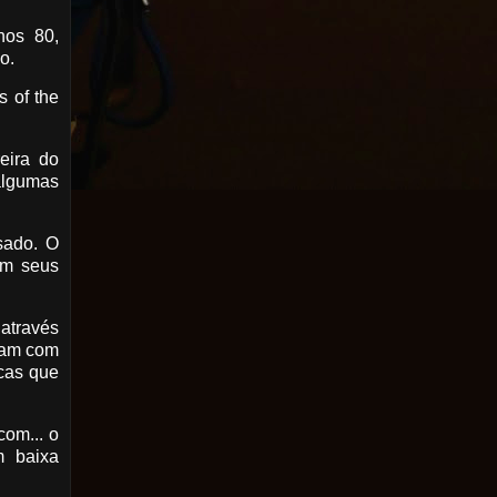
nos 80,
o.
s of the
eira do
algumas
sado. O
om seus
 através
ntam com
cas que
om... o
m baixa