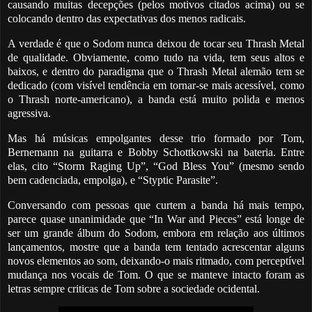
causando muitas decepções (pelos motivos citados acima) ou se
colocando dentro das expectativas dos menos radicais.
A verdade é que o Sodom nunca deixou de tocar seu Thrash Metal
de qualidade. Obviamente, como tudo na vida, tem seus altos e
baixos, e dentro do paradigma que o Thrash Metal alemão tem se
dedicado (com visível tendência em tornar-se mais acessível, como
o Thrash norte-americano), a banda está muito polida e menos
agressiva.
Mas há músicas empolgantes desse trio formado por Tom,
Bernemann na guitarra e Bobby Schottkowski na bateria
. Entre
elas, cito “Storm Raging Up”, “God Bless You” (mesmo sendo
bem cadenciada, empolga), e “Styptic Parasite”.
Conversando com pessoas que curtem a banda há mais tempo,
parece quase unanimidade que “In War and Pieces” está longe de
ser um grande álbum do Sodom, embora em relação aos últimos
lançamentos, mostre que a banda tem tentado acrescentar alguns
novos elementos ao som, deixando-o mais ritmado, com perceptível
mudança nos vocais de Tom. O que se manteve intacto foram as
letras sempre criticas de Tom sobre a sociedade ocidental.