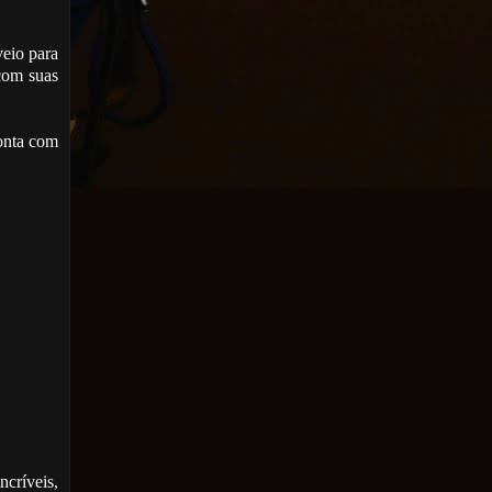
eio para
com suas
conta com
ncríveis,