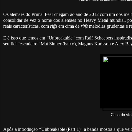
Os alemães do Primal Fear chegam ao ano de 2012 com um dos melho
consolidar de vez o nome dos alemães no Heavy Metal mundial, po
reais características, com
riffs
em cima de
riffs
melodias grudentas e re
E é isso que temos em “Unbreakable” com Ralf Scheepers inspiradíss
seu fiel “escudeiro” Mat Sinner (baixo), Magnus Karlsson e Alex Beyr
Cena do víd
Após a introdução “Unbreakable (Part 1)” a banda mostra a que ve