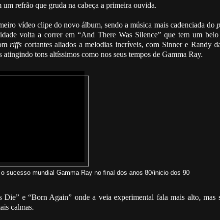
m um refrão que gruda na cabeça a primeira ouvida.
eiro vídeo clipe do novo álbum, sendo a música mais cadenciada do
p
ividade volta a correr em “And There Was Silence” que tem um belo 
com
riffs
cortantes aliados a melodias incríveis, com Sinner e Randy 
is atingindo tons altíssimos como nos seus tempos de Gamma Ray.
e o sucesso mundial Gamma Ray no final dos anos 80/inicio dos 90
 Die” e “Born Again” onde a veia experimental fala mais alto, mas 
ais calmas.