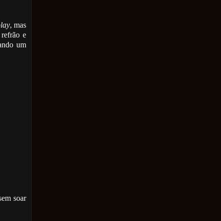
lay
, mas
refrão e
dando um
sem soar