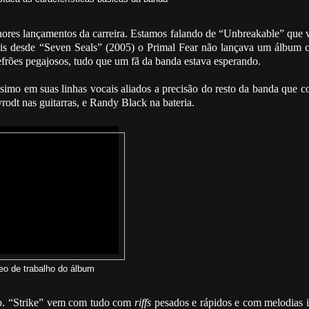
res lançamentos da carreira. Estamos falando de “Unbreakable” que v
is desde “Seven Seals” (2005) o Primal Fear não lançava um álbum 
frões pegajosos, tudo que um fã da banda estava esperando.
imo em suas linhas vocais aliados a precisão do resto da banda que 
odt nas guitarras, e Randy Black na bateria.
eo de trabalho do álbum
io. “Strike” vem com tudo com
riffs
pesados e rápidos e com melodias i