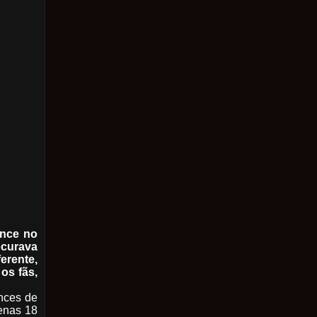
ance no
ocurava
erente,
os fãs,
nces de
penas 18