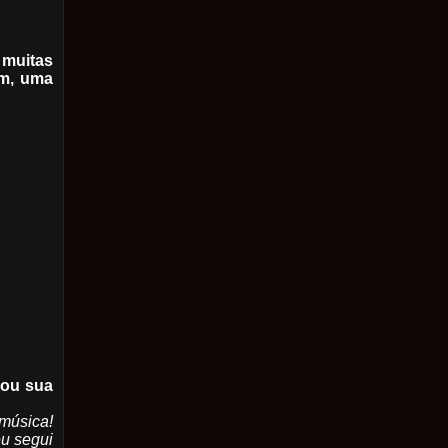
á muitas
öm, uma
çou sua
música!
eu segui