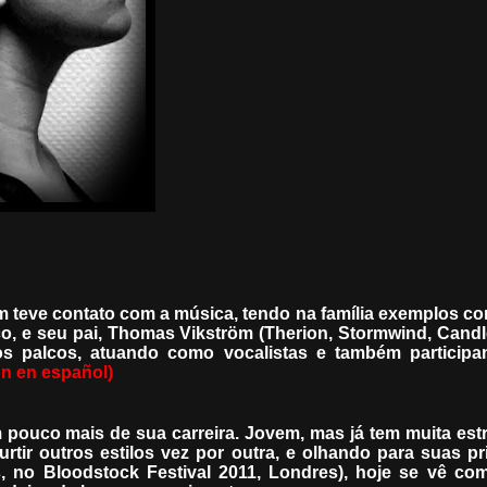
m teve contato com a música, tendo na família exemplos c
o, e seu pai, Thomas Vikström (Therion, Stormwind, Cand
 os palcos, atuando como vocalistas e também particip
ón en español)
pouco mais de sua carreira. Jovem, mas já tem muita est
rtir outros estilos vez por outra, e olhando para suas pr
 no Bloodstock Festival 2011, Londres), hoje se vê c