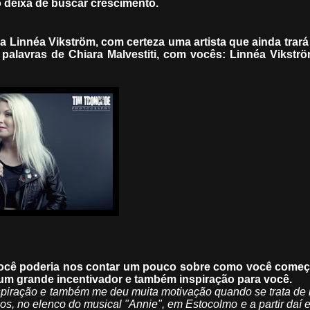
o deixa de buscar crescimento.
ica Linnéa Vikström, com certeza uma artista que ainda trar
palavras de Chiara Malvestiti, com vocês: Linnéa Vikstr
 você poderia nos contar um pouco sobre como você come
o um grande incentivador e também inspiração para você.
piração e também me deu muita motivação quando se trata de 
nos, no elenco do musical "Annie", em Estocolmo e a partir daí 