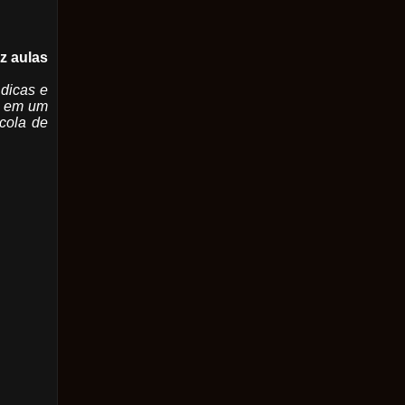
z aulas
 dicas e
o, em um
scola de
.