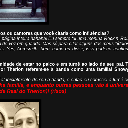
cos ou cantores que você citaria como influências?
página inteira hahaha! Eu sempre fui uma menina Rock n' Rol
 de vez em quando. Mas só para citar alguns dos meus "ídolos
ls, Yes, Aerosmith, bem, como eu disse, isso poderia contin
nidade de estar no palco e em turnê ao lado de seu pai,
por Therion referem-se à banda como uma família! Sno
Kat inicialmente deixou a banda, e então eu comecei a turnê 
ha família, e enquanto outras pessoas vão à univers
de Real do Therion)! (risos)