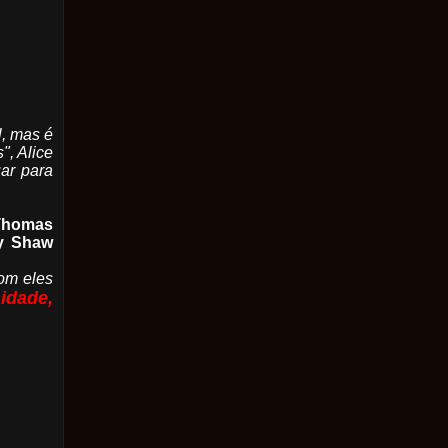
l, mas é
", Alice
uar para
 Thomas
wy Shaw
com eles
idade,