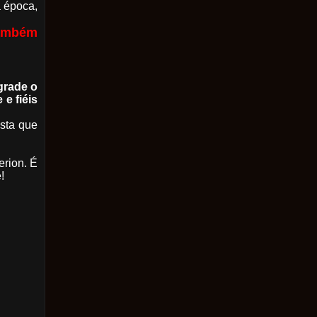
a época,
também
grade o
e fiéis
sta que
erion. É
!