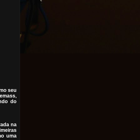
omo seu
lemass,
ando do
rada na
imeiras
omo uma