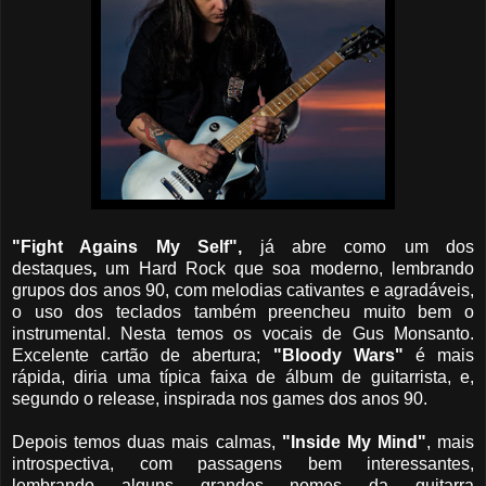
"Fight Agains My Self",
já abre como um dos
destaques
,
um Hard Rock que soa moderno, lembrando
grupos dos anos 90, com melodias cativantes e agradáveis,
o uso dos teclados também preencheu muito bem o
instrumental. Nesta temos os vocais de Gus Monsanto.
Excelente cartão de abertura;
"Bloody Wars"
é mais
rápida, diria uma típica faixa de álbum de guitarrista, e,
segundo o release, inspirada nos games dos anos 90.
Depois temos duas mais calmas,
"Inside My Mind"
, mais
introspectiva, com passagens bem interessantes,
lembrando alguns grandes nomes da guitarra