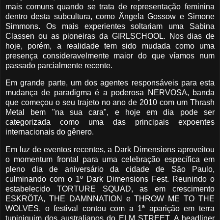
mais comuns quando se trata de representação feminina
dentro desta subcultura, como Ângela Gossow e Simone
Simmons. Os mais experientes soltariam uma Sabina
Classen ou as pioneiras da GIRLSCHOOL. Nos dias de
hoje, porém, a realidade tem sido mudada como uma
presença consideravelmente maior do que víamos num
passado parcialmente recente.
Em grande parte, um dos agentes responsáveis para esta
mudança de paradigma é a poderosa NERVOSA, banda
que começou o seu trajeto no ano de 2010 com um Thrash
Metal bem "na sua cara", e hoje em dia pode ser
categorizada como uma das principais expoentes
internacionais do gênero.
Em luz de eventos recentes, a Dark Dimensions aproveitou
o momentum frontal para uma celebração específica em
pleno dia de aniversário da cidade de São Paulo,
culminando com o 1º Dark Dimensions Fest. Reunindo o
estabelecido TORTURE SQUAD, as em crescimento
ESKRÖTA, THE DAMNNATION e THROW ME TO THE
WOLVES, o festival contou com a 1ª aparição em terra
tupiniquim dos australianos do ELM STREET. A headliner