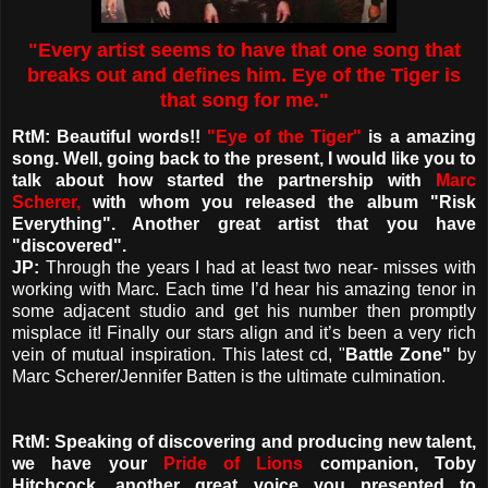
"Every artist seems to have that one song that
breaks out and defines him. Eye of the Tiger is
that song for me."
RtM: Beautiful words!!
"Eye of the Tiger"
is a amazing
song. Well, going back to the present, I would like you to
talk about how started the partnership with
Marc
Scherer,
with whom you released the album "Risk
Everything". Another great artist that you have
"discovered".
JP:
Through the years I had at least two near- misses with
working with Marc. Each time I’d hear his amazing tenor in
some adjacent studio and get his number then promptly
misplace it! Finally our stars align and it’s been a very rich
vein of mutual inspiration. This latest cd, "
Battle Zone"
by
Marc Scherer/Jennifer Batten is the ultimate culmination.
RtM: Speaking of discovering and producing new talent,
we have your
Pride of Lions
companion, Toby
Hitchcock, another great voice you presented to