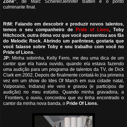
Zone"
, de Marc Scherer/Jennifer Batten é o ponto
culminante final.
RtM: Falando em descobrir e produzir novos talentos,
temos o seu companheiro de
Pride of Lions
, Toby
Hitchcock, outra ótima voz que você apresentou aos fãs
do Melodic Rock. Abrindo um parêntese, gostaria que
você falasse sobre Toby e seu trabalho com você no
Pride of Lions.
JP:
Minha sobrinha, Kelly Ferro, me deu uma dica de um
cantor que ela havia ouvido, quando ela estava fazendo
uma audição para um programa de talentos da TV, de Dick
Clark em 2002. Depois de finalmente contatá-lo (na primeira
vez em um show do Ides Of March em sua cidade natal,
Valporaiso, Indiana) ele veio e gravou (e participou de
audição) no meu estúdio. Quando minha gravadora, a
Frontiers, o ouviu, concordou que eu tinha encontrado o
cantor da minha nova banda, o
Pride Of Lions.