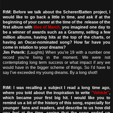
RtM: Before we talk about the Scherer/Batten project, I
would like to go back a little in time, and ask if at the
beginning of your career at the time of the release of the
first album with
Ides of March,
you imagined one day to
be a winner of awards such as a Grammy, selling a few
million albums, having hits at the top of the charts, or
having an Oscar-nominated song? How far have you
come in relation to your dreams?
Jim Peterik:
(Laughts) When you’re 19 with a number one
record you’re living in the moment. We were not
contemplating long term success or what impact if any we
would have in the bigger scheme of things. So I’d have to
say I’ve exceeded my young dreams. By a long shot!!
RtM: I was recalling a subject I read a long time ago,
where you told about the inspiration to write
"Vehicle"
,
which became your first big hit. I would like you to
remind us a bit of the history of this song, especially for
younger fans and readers, and describe to us how did
you feel at the time, seeing that the song ended up