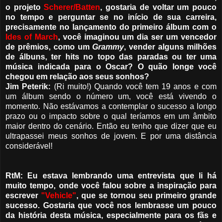
o projeto
Scherer/Batten
, gostaria de voltar um pouco
no tempo e perguntar se no início de sua carreira,
precisamente no lançamento do primeiro álbum com o
Ides of March
, você imaginou um dia ser um vencedor
de prêmios, como um
Grammy
, vender alguns milhões
de álbuns, ter hits no topo das paradas ou ter uma
música indicada para o Oscar? O quão longe você
chegou em relação aos seus sonhos?
Jim Peterik:
(Ri muito!) Quando você tem 19 anos e com
um álbum sendo o número um, você está vivendo o
momento. Não estávamos a contemplar o sucesso a longo
prazo ou o impacto sobre o qual teríamos em um âmbito
maior dentro do cenário. Então eu tenho que dizer que eu
ultrapassei meus sonhos de jovem. E por uma distância
considerável!
RtM: Eu estava lembrando uma entrevista que li há
muito tempo, onde você falou sobre a inspiração para
escrever
"Vehicle"
, que se tornou seu primeiro grande
sucesso. Gostaria que você nos lembrasse um pouco
da história desta música, especialmente para os fãs e