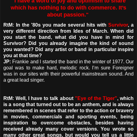
"I have a word of joy and optimism to share
which has nothing to do with commerce. It’s
about passion."
RtM: In the '80s you made several hits with
Survivor
, a
very different direction from Ides of March. When did
you start the band, what did you have in mind for
Survivor? Did you already imagine the kind of sound
you wanted? Did any artist or band in particular inspire
you at that time?
JP:
Frankie and I started the band in the winter of 1977. Our
goal was to make hard, melodic rock. I’m sure Foreigner
was in our sites with their powerful mainstream sound. And
a great lead singer.
RtM: Well, I have to talk about
"Eye of the Tiger"
, which
is a song that turned out to be an anthem, and is always
remembered in scenes that refer to the action or bravery
in movies, commercials and sporting events, being
inspiration to overcome obstacles, besides having
received already many cover versions. You wrote so
many other great songs, but would you tell us a little