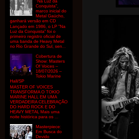
"Na Luz da
Conquista",
marco inicial do
Metal Gaúcho,
ganhará versão em CD
Lançado em 1986, o LP "Na
Luz da Conquista" foi o
primeiro registro oficial de
uma banda de Heavy Metal
no Rio Grande do Sul, sen...
Cobertura de
Show: Masters
Of Voices –
18/07/2026 –
Tokio Marine
Hall/SP
MASTER OF VOICES
TRANSFORMA O TOKIO
MARINE HALL EM UMA
VERDADEIRA CELEBRAÇÃO
DO HARD ROCK E DO
HEAVY METAL Mais uma
noite histórica para os ...
Masterpiece:
Em Busca do
Devido