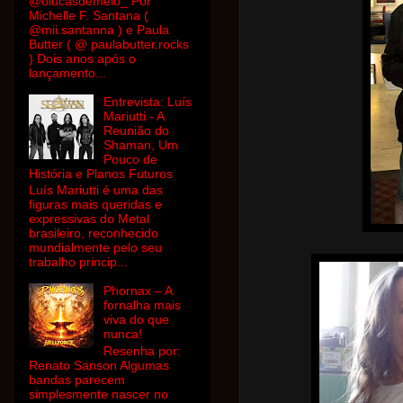
@olucasdemelo_ Por
Michelle F. Santana (
@mii.santanna ) e Paula
Butter ( @ paulabutter.rocks
) Dois anos após o
lançamento...
Entrevista: Luís
Mariutti - A
Reunião do
Shaman, Um
Pouco de
História e Planos Futuros
Luís Mariutti é uma das
figuras mais queridas e
expressivas do Metal
brasileiro, reconhecido
mundialmente pelo seu
trabalho princip...
Phornax – A
fornalha mais
viva do que
nunca!
Resenha por:
Renato Sanson Algumas
bandas parecem
simplesmente nascer no