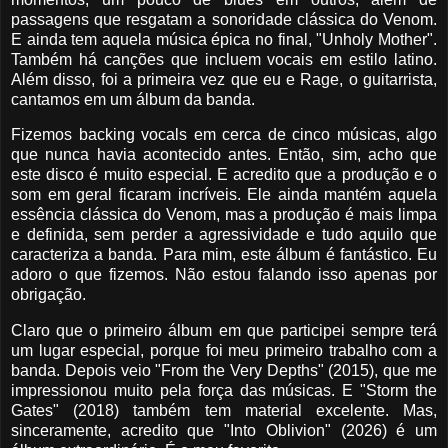
passagens que resgatam a sonoridade clássica do Venom.
E ainda tem aquela música épica no final, "Unholy Mother".
Também há canções que incluem vocais em estilo latino.
Além disso, foi a primeira vez que eu e Rage, o guitarrista,
cantamos em um álbum da banda.
Fizemos backing vocals em cerca de cinco músicas, algo
que nunca havia acontecido antes. Então, sim, acho que
este disco é muito especial. E acredito que a produção e o
som em geral ficaram incríveis. Ele ainda mantém aquela
essência clássica do Venom, mas a produção é mais limpa
e definida, sem perder a agressividade e tudo aquilo que
caracteriza a banda. Para mim, este álbum é fantástico. Eu
adoro o que fizemos. Não estou falando isso apenas por
obrigação.
Claro que o primeiro álbum em que participei sempre terá
um lugar especial, porque foi meu primeiro trabalho com a
banda. Depois veio "From the Very Depths" (2015), que me
impressionou muito pela força das músicas. E "Storm the
Gates" (2018) também tem material excelente. Mas,
sinceramente, acredito que "Into Oblivion" (2026) é um