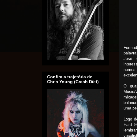
Formad
palavra
José 
interes
nomes c
excelen
Confira a trajetória de
Chris Young (Crash Dïet)
O quar
Music/
mixage
balanc
uma peg
Logo de
Hard 8
lembrar
vocali