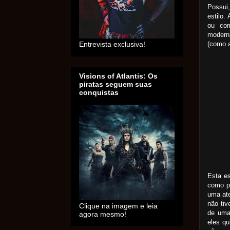
Possui
estilo
ou co
moderna
(como a
Entrevista exclusiva!
Visions of Atlantis: Os
piratas seguem suas
conquistas
Esta es
como po
uma ate
não ti
Clique na imagem e leia
de uma
agora mesmo!
eles q