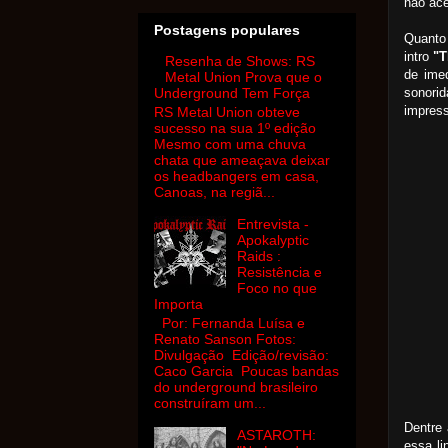
não ace
Postagens populares
Quanto
intro
"T
Resenha de Shows: RS
de imed
Metal Union Prova que o
sonori
Underground Tem Força
impres
RS Metal Union obteve
sucesso na sua 1º edição
Mesmo com uma chuva
chata que ameaçava deixar
os headbangers em casa,
Canoas, na regiã...
Entrevista -
Apokalyptic
Raids :
Resistência e
Foco no que
Importa
Por: Fernanda Luísa e
Renato Sanson Fotos:
Divulgação Edição/revisão:
Caco Garcia Poucas bandas
do underground brasileiro
construíram um...
Dentre 
ASTAROTH:
essa li