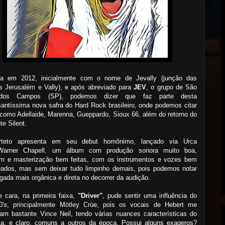
a em 2012, inicialmente com o nome de Jevally (junção das
s Jerusalém e Vally), e após abreviado para
JEV
, o grupo de São
dos Campos (SP), podemos dizer que faz parte desta
santíssima nova safra do Hard Rock brasileiro, onde podemos citar
omo Adellaide, Marenna, Gueppardo, Sioux 66, além do retorno do
te Silent.
teto apresenta em seu debut homônimo, lançado via Urca
Warner Chapell, um álbum com produção sonora muito boa,
m e masterização bem feitas, com os instrumentos e vozes bem
eados, mas sem deixar tudo limpinho demais, pois podemos notar
ada mais orgânica e direta no decorrer da audição.
 cara, na primeira faixa,
"Driver"
, pude sentir uma influência do
0's, principalmente Mötley Crüe, pois os vocais de Hebert me
am bastante Vince Neil, tendo várias nuances características do
sta, e claro, comuns a outros da época. Possui alguns exageros?