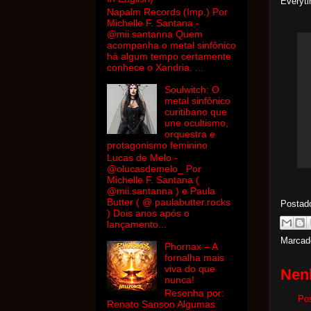
Everyti
Napalm Records (Imp.) Por
Michelle F. Santana -
@mii.santanna Quem
acompanha o metal sinfônico
há algum tempo certamente
conhece o Xandria. ...
Soulwitch: O
metal sinfônico
curitibano que
une ocultismo,
orquestra e
protagonismo feminino
Lucas de Melo -
@olucasdemelo_ Por
Michelle F. Santana (
@mii.santanna ) e Paula
Butter ( @ paulabutter.rocks
Postad
) Dois anos após o
lançamento...
Marcad
Phornax – A
fornalha mais
viva do que
Nen
nunca!
Resenha por:
Po
Renato Sanson Algumas