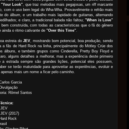
a
"Your Look"
, que traz melodias mais pegajosas, um riff marcante
io, com o uso bem legal do Wha-Wha. Provavelmente o refrão mais
e do álbum, e um trabalho mais lapidado de guitarras, alternando
 dedilhados; e claro, a tradicional balada não faltou;
"When is Love"
 bem construída, com todas as características que o fã do gênero
e ainda o ritmo cativante de
"Over this Time"
.
oa estreia do
JEV
, mostrando bom potencial, boa produção, sendo
a a fãs de Hard Rock na linha, principalmente do Mötley Crüe dos
ros álbuns, e também grupos como Cinderella, Pretty Boy Floyd e
laro, alguns detalhes a melhorar, mas a experiência deste primeiro
e a estrada sempre são grandes lições, potencial eles possuem,
aber se terão maturidade para aproveitar as experiências, evoluir e
 apenas mais um nome a ficar pelo caminho.
arlos Garcia
Divulgação
oria: Rômel Santos
Técnica:
 JEV
 JEV (2017)
 Hard Rock
rasil
o: Glauber Ribat