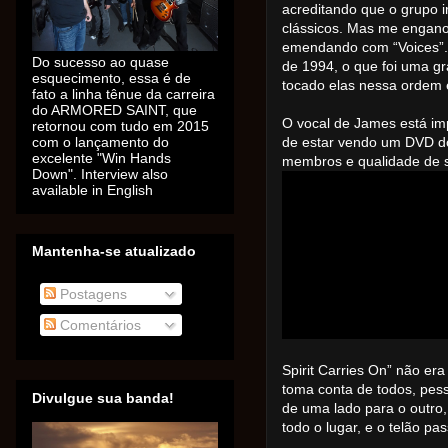
acreditando que o grupo i
clássicos. Mas me engano
emendando com “Voices”.
Do sucesso ao quase
de 1994, o que foi uma g
esquecimento, essa é de
tocado elas nessa ordem 
fato a linha tênue da carreira
do ARMORED SAINT, que
O vocal de James está im
retornou com tudo em 2015
com o lançamento do
de estar vendo um DVD do
excelente "Win Hands
membros e qualidade de 
Down". Interview also
available in English
Mantenha-se atualizado
Postagens
Comentários
Spirit Carries On” não e
toma conta de todos, pes
Divulgue sua banda!
de uma lado para o outro
todo o lugar, e o telão p