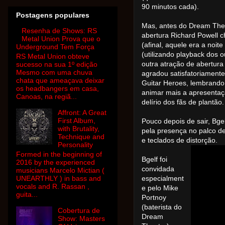
90 minutos cada).
Postagens populares
Mas, antes do Dream Theat
Resenha de Shows: RS
abertura Richard Powell c
Metal Union Prova que o
(afinal, aquele era a noit
Underground Tem Força
(utilizando playback dos o
RS Metal Union obteve
outra atração de abertur
sucesso na sua 1º edição
Mesmo com uma chuva
agradou satisfatoriament
chata que ameaçava deixar
Guitar Heroes, lembrando 
os headbangers em casa,
animar mais a apresentaç
Canoas, na regiã...
delírio dos fãs de plantão.
Affront: A Great
First Album,
Pouco depois de sair, Bg
with Brutality,
pela presença no palco de
Technique and
e teclados de distorção.
Personality
Formed in the beginning of
Bgelf foi
2016 by the experienced
convidada
musicians Marcelo Mictian (
UNEARTHLY ) in bass and
especialment
vocals and R. Rassan ,
e pelo Mike
guita...
Portnoy
(baterista do
Cobertura de
Dream
Show: Masters