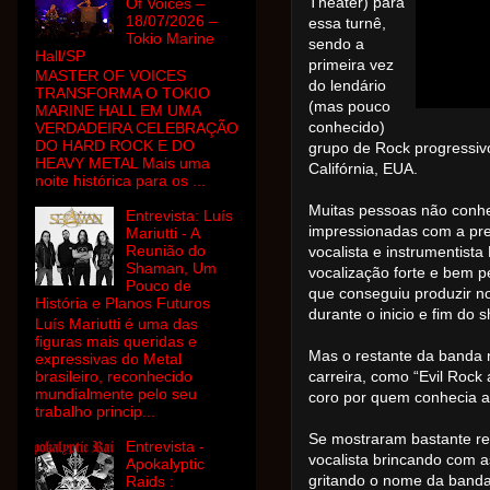
Theater) para
Of Voices –
18/07/2026 –
essa turnê,
Tokio Marine
sendo a
Hall/SP
primeira vez
MASTER OF VOICES
do lendário
TRANSFORMA O TOKIO
(mas pouco
MARINE HALL EM UMA
conhecido)
VERDADEIRA CELEBRAÇÃO
DO HARD ROCK E DO
grupo de Rock progressiv
HEAVY METAL Mais uma
Califórnia, EUA.
noite histórica para os ...
Muitas pessoas não conhe
Entrevista: Luís
impressionadas com a pre
Mariutti - A
Reunião do
vocalista e instrumentis
Shaman, Um
vocalização forte e bem p
Pouco de
que conseguiu produzir no
História e Planos Futuros
durante o inicio e fim do 
Luís Mariutti é uma das
figuras mais queridas e
Mas o restante da banda n
expressivas do Metal
brasileiro, reconhecido
carreira, como “Evil Rock 
mundialmente pelo seu
coro por quem conhecia a
trabalho princip...
Se mostraram bastante rec
Entrevista -
vocalista brincando com a
Apokalyptic
gritando o nome da banda
Raids :