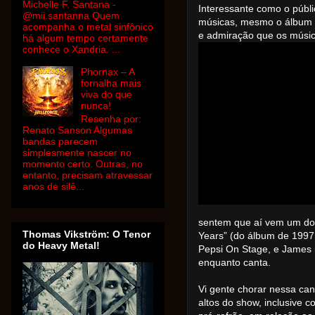
Michelle F. Santana -
Interessante como o públi
@mii.santanna Quem
músicas, mesmo o álbum 
acompanha o metal sinfônico
e admiração que os músico
há algum tempo certamente
conhece o Xandria. ...
Phornax – A
fornalha mais
viva do que
nunca!
Resenha por:
Renato Sanson Algumas
bandas parecem
simplesmente nascer no
momento certo. Outras, no
entanto, precisam atravessar
anos de silê...
sentem que aí vem um dos
Thomas Vikström: O Tenor
Years” (do álbum de 1997 “
do Heavy Metal!
Pepsi On Stage, e James 
enquanto canta.
Vi gente chorar nessa ca
altos do show, inclusive