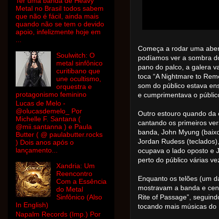
Ter uma banda de Heavy
Metal no Brasil todos sabem
que não é fácil, ainda mais
quando não se tem o devido
apoio, infelizmente hoje em
...
Começa a rodar uma aber
Soulwitch: O
podíamos ver a sombra do
metal sinfônico
pano do palco, a galera v
curitibano que
toca “A Nightmare to Reme
une ocultismo,
som do público estava en
orquestra e
protagonismo feminino
e cumprimentava o públic
Lucas de Melo -
@olucasdemelo_ Por
Outro estouro quando da 
Michelle F. Santana (
cantando os primeiros ve
@mii.santanna ) e Paula
banda, John Myung (baixo)
Butter ( @ paulabutter.rocks
Jordan Rudess (teclados),
) Dois anos após o
lançamento...
ocupava o lado oposto e 
perto do público várias ve
Xandria: Um
Reencontro
Enquanto os telões (um da
Com a Essência
mostravam a banda e cena
do Metal
Sinfônico (Also
Rite of Passage”, seguind
In English)
tocando mais músicas do
Napalm Records (Imp.) Por