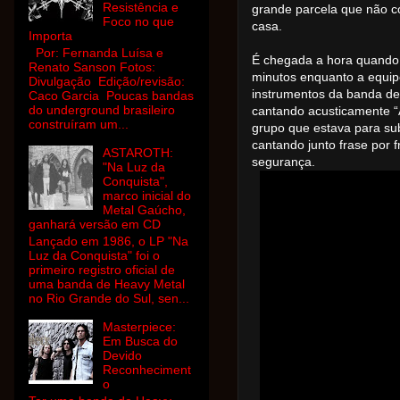
Resistência e
grande parcela que não co
Foco no que
casa.
Importa
Por: Fernanda Luísa e
É chegada a hora quando a
Renato Sanson Fotos:
minutos enquanto a equi
Divulgação Edição/revisão:
instrumentos da banda de
Caco Garcia Poucas bandas
do underground brasileiro
cantando acusticamente “A
construíram um...
grupo que estava para subi
cantando junto frase por 
ASTAROTH:
segurança.
"Na Luz da
Conquista",
marco inicial do
Metal Gaúcho,
ganhará versão em CD
Lançado em 1986, o LP "Na
Luz da Conquista" foi o
primeiro registro oficial de
uma banda de Heavy Metal
no Rio Grande do Sul, sen...
Masterpiece:
Em Busca do
Devido
Reconheciment
o