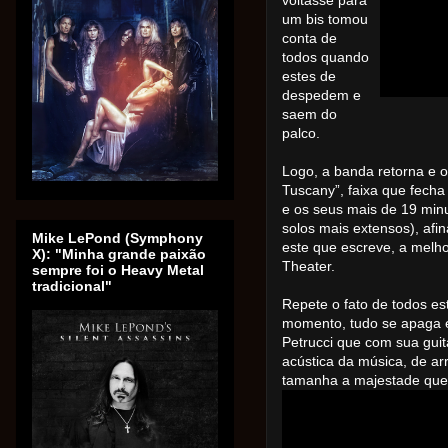
voltasse para
um bis tomou
conta de
todos quando
estes de
despedem e
saem do
palco.
Logo, a banda retorna e o
Tuscany”, faixa que fecha
e os seus mais de 19 minu
solos mais extensos), afin
Mike LePond (Symphony
este que escreve, a melho
X): "Minha grande paixão
Theater.
sempre foi o Heavy Metal
tradicional"
Repete o fato de todos es
momento, tudo se apaga e
Petrucci que com sua gui
acústica da música, de ar
tamanha a majestade que 