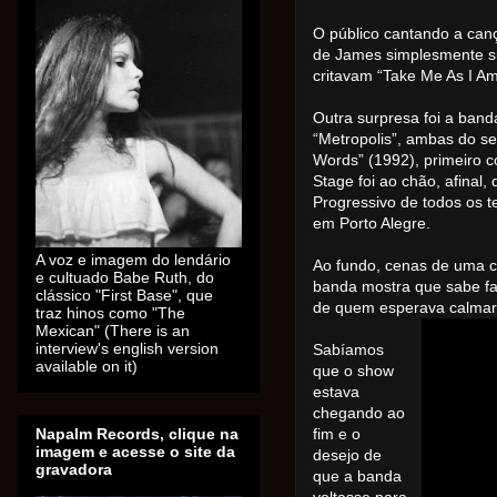
O público cantando a canç
de James simplesmente su
critavam “Take Me As I Am
Outra surpresa foi a band
“Metropolis”, ambas do s
Words” (1992), primeiro c
Stage foi ao chão, afinal,
Progressivo de todos os 
em Porto Alegre.
A voz e imagem do lendário
Ao fundo, cenas de uma c
e cultuado Babe Ruth, do
banda mostra que sabe fa
clássico "First Base", que
de quem esperava calmar
traz hinos como "The
Mexican" (There is an
interview's english version
Sabíamos
available on it)
que o show
estava
chegando ao
Napalm Records, clique na
fim e o
imagem e acesse o site da
desejo de
gravadora
que a banda