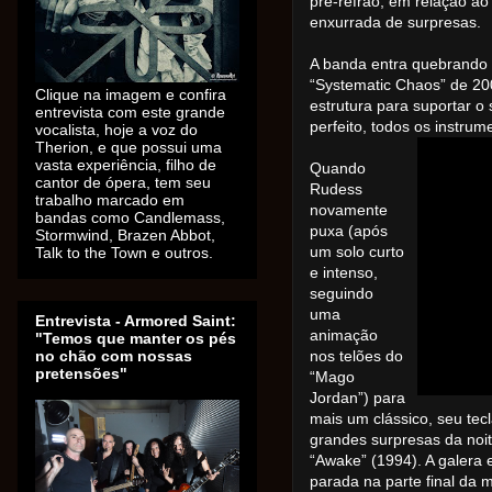
pré-refrão, em relação ao
enxurrada de surpresas.
A banda entra quebrando 
“Systematic Chaos” de 20
Clique na imagem e confira
estrutura para suportar o
entrevista com este grande
perfeito, todos os instru
vocalista, hoje a voz do
Therion, e que possui uma
vasta experiência, filho de
Quando
cantor de ópera, tem seu
Rudess
trabalho marcado em
novamente
bandas como Candlemass,
puxa (após
Stormwind, Brazen Abbot,
um solo curto
Talk to the Town e outros.
e intenso,
seguindo
uma
Entrevista - Armored Saint:
animação
"Temos que manter os pés
no chão com nossas
nos telões do
pretensões"
“Mago
Jordan”) para
mais um clássico, seu te
grandes surpresas da noit
“Awake” (1994). A galera
parada na parte final da 