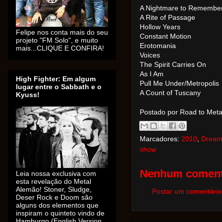
A Nightmare to Remembe
A Rite of Passage
Hollow Years
Felipe nos conta mais do seu
Constant Motion
projeto "FM Solo", e muito
Erotomania
mais...CLIQUE E CONFIRA!
Voices
The Spirit Carries On
As I Am
High Fighter: Em algum
Pull Me Under/Metropolis
lugar entre o Sabbath e o
A Count of Tuscany
Kyuss!
Postado por Road to Met
Marcadores:
2010
,
Dream
show
Nenhum coment
Leia nossa exclusiva com
esta revelação do Metal
Alemão! Stoner, Sludge,
Postar um comentário
Deser Rock e Doom são
alguns dos elementos que
inspiram o quinteto vindo de
Hamburgo (English Version