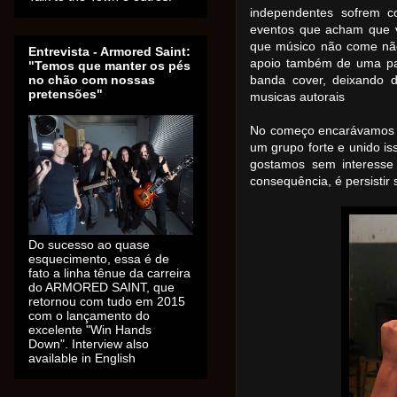
independentes sofrem c
eventos que acham que 
que músico não come não
Entrevista - Armored Saint:
apoio também de uma par
"Temos que manter os pés
no chão com nossas
banda cover, deixando 
pretensões"
musicas autorais
No começo encarávamos i
um grupo forte e unido i
gostamos sem interesse 
consequência, é persistir 
Do sucesso ao quase
esquecimento, essa é de
fato a linha tênue da carreira
do ARMORED SAINT, que
retornou com tudo em 2015
com o lançamento do
excelente "Win Hands
Down". Interview also
available in English