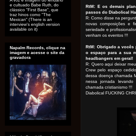
A voz e imagem do lendário
e cultuado Babe Ruth, do
RtM: E os demais plan
clássico "First Base", que
passos do Diabolical Ha
traz hinos como "The
R: Como disse na pergunta
Mexican" (There is an
novas composições e fi
interview's english version
available on it)
seriedade e profissionali
venham os eventos !!!
RtM: Obrigado a vocês 
Napalm Records, clique na
imagem e acesse o site da
o espaço para a sua 
gravadora
headbangers em geral!
R: Quero aqui deixar meu
Crew pelo espaço cedido
dessa doença chamada Me
nessa jornada levando 
chamada cristianismo !!!
Diabolical FUCKING CHRIST 