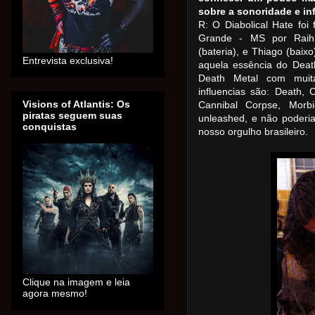
sobre a sonoridade e in
R: O Diabolical Hate f
Grande - MS por Raihne
(bateria), e Thiago (baix
Entrevista exclusiva!
aquela essência do Deat
Death Metal com muita
influencias são: Death, C
Visions of Atlantis: Os
Cannibal Corpse, Morbi
piratas seguem suas
unleashed, e não poderi
conquistas
nosso orgulho brasileiro.
Clique na imagem e leia
agora mesmo!