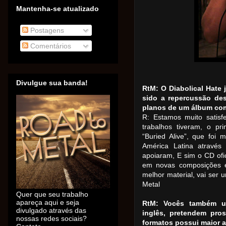
Mantenha-se atualizado
Postagens
Comentários
Divulgue sua banda!
RtM: O Diabolical Hate
sido a repercussão de
planos de um álbum co
R: Estamos muito satisf
trabalhos tiveram, o pr
“Buried Alive”, que foi m
América Latina através
apoiaram, E sim o CD ofi
em novas composições e
melhor material, vai ser u
Metal
Quer que seu trabalho
apareça aqui e seja
RtM: Vocês também ut
divulgado através das
inglês, pretendem pr
nossas redes sociais?
formatos possui maior a