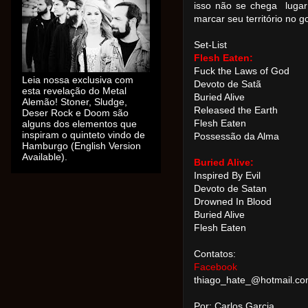
isso não se chega lugar
marcar seu território no 
Set-List
Flesh Eaten:
Fuck the Laws of God
Leia nossa exclusiva com
Devoto de Satã
esta revelação do Metal
Buried Alive
Alemão! Stoner, Sludge,
Released the Earth
Deser Rock e Doom são
alguns dos elementos que
Flesh Eaten
inspiram o quinteto vindo de
Possessão da Alma
Hamburgo (English Version
Available).
Buried Alive:
Inspired By Evil
Devoto de Satan
Drowned In Blood
Buried Alive
Flesh Eaten
Contatos:
Facebook
thiago_hate_@hotmail.c
Por: Carlos Garcia