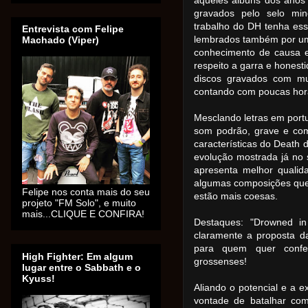
aqueles álbuns dos anos
gravados pelo selo mi
trabalho do DH tenha ess
Entrevista com Felipe
lembrados também por um 
Machado (Viper)
conhecimento de causa e
respeito a garra e hones
discos gravados com mu
contando com poucas horas
Mesclando letras em port
som podrão, grave e com 
características do Death d
evolução mostrada já no s
apresenta melhor quali
algumas composições que
Felipe nos conta mais do seu
estão mais coesas.
projeto "FM Solo", e muito
mais...CLIQUE E CONFIRA!
Destaques: "Drowned in
claramente a proposta d
para quem quer confe
High Fighter: Em algum
grossenses!
lugar entre o Sabbath e o
Kyuss!
Aliando o potencial e a 
vontade de batalhar com