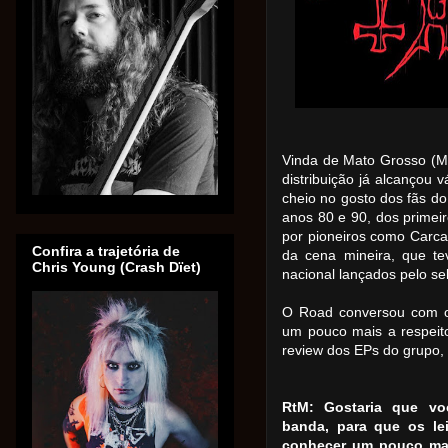
Vinda de Mato Grosso (MS)
distribuição já alcançou 
cheio no gosto dos fãs do
anos 80 e 90, dos primei
por pioneiros como Carca
Confira a trajetória de
da cena mineira, que te
Chris Young (Crash Dïet)
nacional lançados pelo s
O Road conversou com o D
um pouco mais a respeito
review dos EPs do grupo, c
RtM: Gostaria que vo
banda, para que os le
conhecer um pouco mai