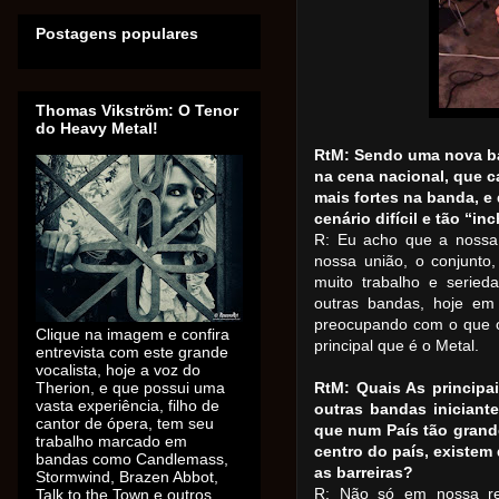
Postagens populares
Thomas Vikström: O Tenor
do Heavy Metal!
RtM: Sendo uma nova b
na cena nacional, que c
mais fortes na banda, e
cenário difícil e tão “i
R: Eu acho que a nossa p
nossa união, o conjunto
muito trabalho e serie
outras bandas, hoje em
preocupando com o que o
Clique na imagem e confira
principal que é o Metal.
entrevista com este grande
vocalista, hoje a voz do
Therion, e que possui uma
RtM: Quais As principa
vasta experiência, filho de
outras bandas iniciant
cantor de ópera, tem seu
que num País tão grand
trabalho marcado em
centro do país, existem 
bandas como Candlemass,
as barreiras?
Stormwind, Brazen Abbot,
R: Não só em nossa re
Talk to the Town e outros.