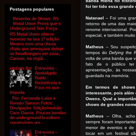
banda Hibria no histór
foi ter tido essa grand
Postagens populares
Natanael
– Foi uma gran
Resenha de Shows: RS
Metal Union Prova que o
retorno de uma das maio
Underground Tem Força
renome internacional. Pod
RS Metal Union obteve
especial, e também muito 
sucesso na sua 1º edição
Mesmo com uma chuva
Matheus
– Sou suspeito
chata que ameaçava deixar
tempos do
Defying the 
os headbangers em casa,
Canoas, na regiã...
volta de uma banda que 
fato de o público te
Entrevista -
apresentação, às nossa
Apokalyptic
guardado na memória.
Raids :
Resistência e
Em termos de shows
Foco no que
Importa
interessante, pois além
Por: Fernanda Luísa e
Owens. Qual a importân
Renato Sanson Fotos:
shows de grandes nom
Divulgação Edição/revisão:
Caco Garcia Poucas bandas
Matheus
– Olha, acho 
do underground brasileiro
sempre foram importante
construíram um...
menor de eventos e de 
Entrevista –
tocar em um festival s