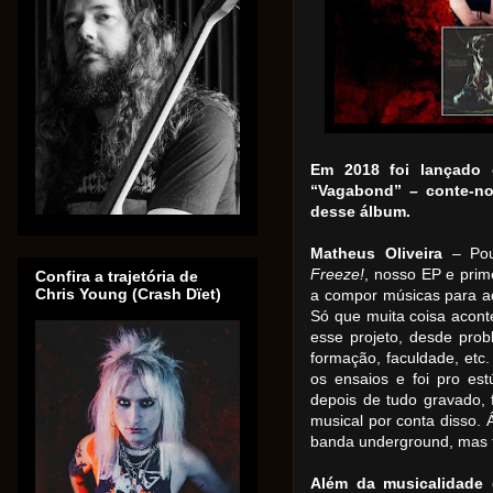
Em 2018 foi lançado
“Vagabond” – conte-no
desse álbum.
Matheus Oliveira
– Pou
Freeze!
, nosso EP e prim
Confira a trajetória de
Chris Young (Crash Dïet)
a compor músicas para aq
Só que muita coisa acont
esse projeto, desde pr
formação, faculdade, etc.
os ensaios e foi pro es
depois de tudo gravado,
musical por conta disso. 
banda underground, mas fo
Além da musicalidade 