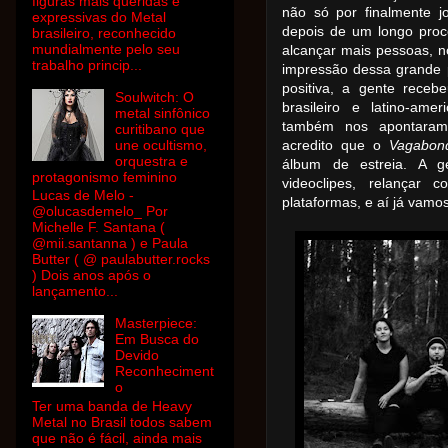
figuras mais queridas e
não só por finalmente 
expressivas do Metal
depois de um longo pro
brasileiro, reconhecido
mundialmente pelo seu
alcançar mais pessoas, n
trabalho princip...
impressão dessa grande 
positiva, a gente rece
Soulwitch: O
brasileiro e latino-ame
metal sinfônico
também nos apontaram
curitibano que
une ocultismo,
acredito que o
Vagabon
orquestra e
álbum de estreia. A g
protagonismo feminino
videoclipes, relançar
Lucas de Melo -
plataformas, e aí já vamos
@olucasdemelo_ Por
Michelle F. Santana (
@mii.santanna ) e Paula
Butter ( @ paulabutter.rocks
) Dois anos após o
lançamento...
Masterpiece:
Em Busca do
Devido
Reconheciment
o
Ter uma banda de Heavy
Metal no Brasil todos sabem
que não é fácil, ainda mais