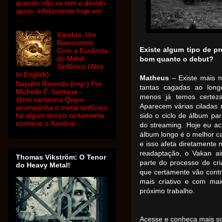
quando não se tem o devido
apoio, infelizmente hoje em
...
Xandria: Um
Reencontro
Existe algum tipo de p
Com a Essência
do Metal
bom quanto o debut?
Sinfônico (Also
In English)
Matheus
– Existe mais n
Napalm Records (Imp.) Por
tantas cagadas ao lon
Michelle F. Santana -
menos já temos certez
@mii.santanna Quem
Aparecem várias ciladas
acompanha o metal sinfônico
há algum tempo certamente
sido o ciclo de álbum p
conhece o Xandria. ...
do streaming. Hoje eu a
álbum longo é o melhor 
e isso afeta diretamente
readaptação, o Vakan a
Thomas Vikström: O Tenor
parte do processo de cr
do Heavy Metal!
que certamente vão contr
mais criativo e com mai
próximo trabalho.
Acesse e conheça mais so