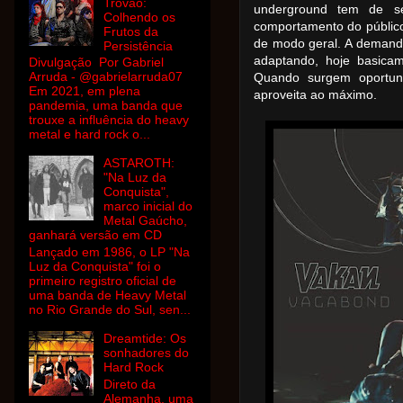
Trovão:
underground tem de s
Colhendo os
comportamento do públic
Frutos da
de modo geral. A demanda 
Persistência
adaptando, hoje basicam
Divulgação Por Gabriel
Arruda - @gabrielarruda07
Quando surgem oportun
Em 2021, em plena
aproveita ao máximo.
pandemia, uma banda que
trouxe a influência do heavy
metal e hard rock o...
ASTAROTH:
"Na Luz da
Conquista",
marco inicial do
Metal Gaúcho,
ganhará versão em CD
Lançado em 1986, o LP "Na
Luz da Conquista" foi o
primeiro registro oficial de
uma banda de Heavy Metal
no Rio Grande do Sul, sen...
Dreamtide: Os
sonhadores do
Hard Rock
Direto da
Alemanha, uma