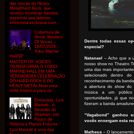
das mecas do Heavy
Metal/Hard Rock, que
revelou inúmeras bandas,
trazemos aos leitores
entrevista exclusiva com...
Cobertura de
Show: Masters
Dentre todas essas op
Of Voices –
18/07/2026 –
especial?
Tokio Marine
Hall/SP
Natanael
– Acho que a u
MASTER OF VOICES
nosso show no Theatro Tr
TRANSFORMA O TOKIO
uma das mais importantes
MARINE HALL EM UMA
selecionado dentro do
VERDADEIRA CELEBRAÇÃO
DO HARD ROCK E DO
reconhecimento da banda
HEAVY METAL Mais uma
a abertura do show do 
noite histórica para os ...
música a um público 
oportunidades, já que n
Entrevista: Luís
fizeram a banda amadurec
Mariutti - A
Reunião do
Shaman, Um
“Vagabond” ganhou exc
Pouco de
vocês enxergam esta re
História e Planos Futuros
Luís Mariutti é uma das
Matheus
– O lançamento