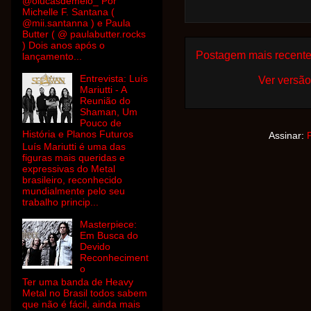
@olucasdemelo_ Por
Michelle F. Santana (
@mii.santanna ) e Paula
Butter ( @ paulabutter.rocks
) Dois anos após o
Postagem mais recent
lançamento...
Entrevista: Luís
Ver versão
Mariutti - A
Reunião do
Shaman, Um
Pouco de
História e Planos Futuros
Assinar:
Luís Mariutti é uma das
figuras mais queridas e
expressivas do Metal
brasileiro, reconhecido
mundialmente pelo seu
trabalho princip...
Masterpiece:
Em Busca do
Devido
Reconheciment
o
Ter uma banda de Heavy
Metal no Brasil todos sabem
que não é fácil, ainda mais