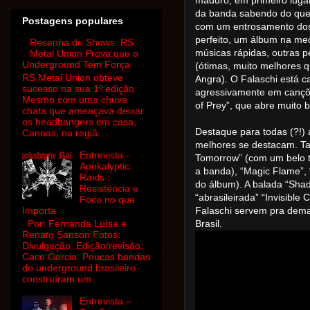
maduro, em primeiro luga
da banda sabendo do que
Postagens populares
com um entrosamento dos
perfeito, um álbum na me
Resenha de Shows: RS
músicas rápidas, outras 
Metal Union Prova que o
Underground Tem Força
(ótimas, muito melhores 
RS Metal Union obteve
Angra). O Falaschi está 
sucesso na sua 1º edição
agressivamente em cançõ
Mesmo com uma chuva
of Prey”, que abre muito 
chata que ameaçava deixar
os headbangers em casa,
Destaque para todas (?!) 
Canoas, na regiã...
melhores se destacam. Tal
Entrevista -
Tomorrow” (com um belo 
Apokalyptic
a banda), “Magic Flame”, 
Raids :
do álbum). A balada “Sha
Resistência e
“abrasileirada” “Invisible
Foco no que
Importa
Falaschi servem pra dem
Por: Fernanda Luísa e
Brasil.
Renato Sanson Fotos:
Divulgação Edição/revisão:
Caco Garcia Poucas bandas
do underground brasileiro
construíram um...
Entrevista –