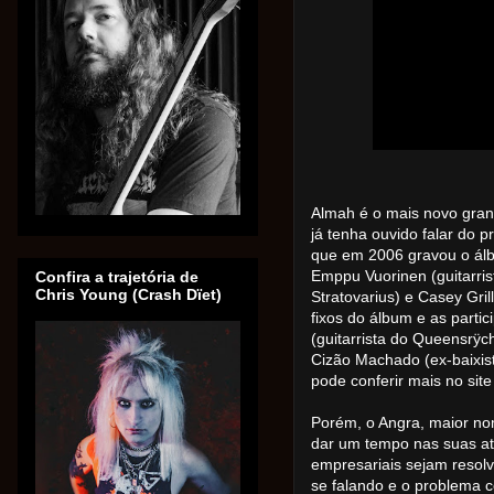
Almah é o mais novo gran
já tenha ouvido falar do p
que em 2006 gravou o álb
Emppu Vuorinen (guitarrist
Confira a trajetória de
Chris Young (Crash Dïet)
Stratovarius) e Casey Gri
fixos do álbum e as parti
(guitarrista do Queensrÿch
Cizão Machado (ex-baixis
pode conferir mais no sit
Porém, o Angra, maior nom
dar um tempo nas suas at
empresariais sejam resol
se falando e o problema 