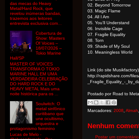
das mecas do Heavy
02. Beyond Tomorrow
Metal/Hard Rock, que
03. Magic Flame
revelou inúmeras bandas,
04. All I Am
trazemos aos leitores
05. You’ll Understand
entrevista exclusiva com...
06. Invisible Cage
Cobertura de
07. Fragile Equality
Show: Masters
08. Torn
Of Voices –
09. Shade of My Soul
18/07/2026 –
10. Meaningless World
Tokio Marine
Hall/SP
MASTER OF VOICES
TRANSFORMA O TOKIO
Link (do site Musikfactory)
MARINE HALL EM UMA
http://rapidshare.com/fi
VERDADEIRA CELEBRAÇÃO
_Fragile_Equality_-_by_d
DO HARD ROCK E DO
HEAVY METAL Mais uma
noite histórica para os ...
Postado por Road to Met
Soulwitch: O
metal sinfônico
Marcadores:
2008
,
Almah
curitibano que
une ocultismo,
orquestra e
Nenhum coment
protagonismo feminino
Lucas de Melo -
Postar um comentário