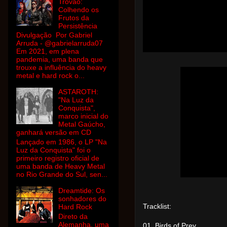
Trovão:
Colhendo os
Frutos da
Persistência
Divulgação Por Gabriel
Arruda - @gabrielarruda07
Em 2021, em plena
pandemia, uma banda que
trouxe a influência do heavy
metal e hard rock o...
ASTAROTH:
"Na Luz da
Conquista",
marco inicial do
Metal Gaúcho,
ganhará versão em CD
Lançado em 1986, o LP "Na
Luz da Conquista" foi o
primeiro registro oficial de
uma banda de Heavy Metal
no Rio Grande do Sul, sen...
Dreamtide: Os
sonhadores do
Tracklist:
Hard Rock
Direto da
Alemanha, uma
01. Birds of Prey