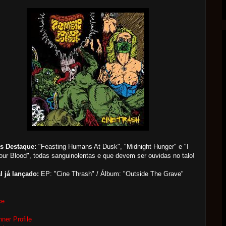
s Destaque:
"Feasting Humans At Dusk", "Midnight Hunger" e "I
our Blood", todas sanguinolentas e que devem ser ouvidas no talo!
l já lançado:
EP: "Cine Thrash" / Álbum: "Outside The Grave"
ce
M
ner Profile