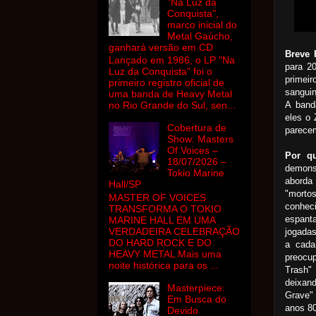
"Na Luz da
Conquista",
marco inicial do
Metal Gaúcho,
ganhará versão em CD
Breve 
Lançado em 1986, o LP "Na
para 2
Luz da Conquista" foi o
primei
primeiro registro oficial de
sanguin
uma banda de Heavy Metal
A band
no Rio Grande do Sul, sen...
eles o 
Cobertura de
parecem
Show: Masters
Of Voices –
Por q
18/07/2026 –
demons
Tokio Marine
aborda
Hall/SP
"morto
MASTER OF VOICES
conhec
TRANSFORMA O TOKIO
espant
MARINE HALL EM UMA
VERDADEIRA CELEBRAÇÃO
jogadas
DO HARD ROCK E DO
a cada
HEAVY METAL Mais uma
preocup
noite histórica para os ...
Trash"
deixan
Masterpiece:
Grave"
Em Busca do
anos 80
Devido