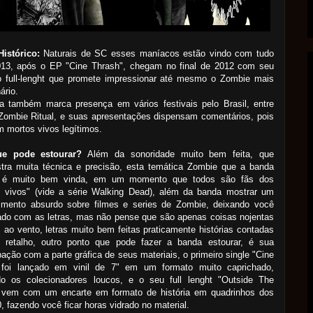
Histórico:
Naturais de SC esses maníacos estão vindo com tudo
013, após o EP "Cine Thrash", chegam no final de 2012 com seu
ro full-lenght que promete impressionar até mesmo o Zombie mais
ário.
a também marca presença em vários festivais pelo Brasil, entre
Zombie Ritual, e suas apresentações dispensam comentários, pois
 mortos vivos legítimos.
ue pode estourar?
Além da sonoridade muito bem feita, que
tra muita técnica e precisão, esta temática Zombie que a banda
 é muito bem vinda, em um momento que todos são fãs dos
s vivos" (vide a série Walking Dead), além da banda mostrar um
imento absurdo sobre filmes e series de Zombie, deixando você
ado com as letras, mas não pense que são apenas coisas nojentas
 ao vento, letras muito bem feitas praticamente histórias contadas
 retalho, outro ponto que pode fazer a banda estourar, é sua
ação com a parte gráfica de seus materiais, o primeiro single "Cine
 foi lançado em vinil de 7" em um formato muito caprichado,
do os colecionadores loucos, e o seu full lenght "Outside The
 vem com um encarte em formato de história em quadrinhos dos
, fazendo você ficar horas vidrado no material.