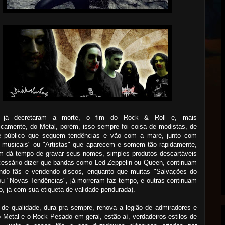
s já decretaram a morte, o fim do Rock & Roll e, mais
icamente, do Metal, porém, isso sempre foi coisa de modistas, de
e público que seguem tendências e vão com a maré, junto com
s musicais" ou "Artistas" que aparecem e somem tão rapidamente,
m dá tempo de gravar seus nomes, simples produtos descartáveis
cessário dizer que bandas como Led Zeppelin ou Queen, continuam
ando fãs e vendendo discos, enquanto que muitas "Salvações do
u "Novas Tendências", já morreram faz tempo, e outras continuam
o, já com sua etiqueta de validade pendurada).
de qualidade, dura pra sempre, renova a legião de admiradores e
o Metal e o Rock Pesado em geral, estão aí, verdadeiros estilos de