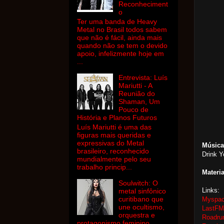
Reconheciment
o
Ter uma banda de Heavy
Metal no Brasil todos sabem
que não é fácil, ainda mais
quando não se tem o devido
apoio, infelizmente hoje em
...
Entrevista: Luís
Mariutti - A
Reunião do
Shaman, Um
Pouco de
História e Planos Futuros
Luís Mariutti é uma das
figuras mais queridas e
expressivas do Metal
Música
brasileiro, reconhecido
Drink Y
mundialmente pelo seu
trabalho princip...
Materia
Soulwitch: O
Links:
metal sinfônico
curitibano que
Myspa
une ocultismo,
LastF
orquestra e
Roadrun
protagonismo feminino