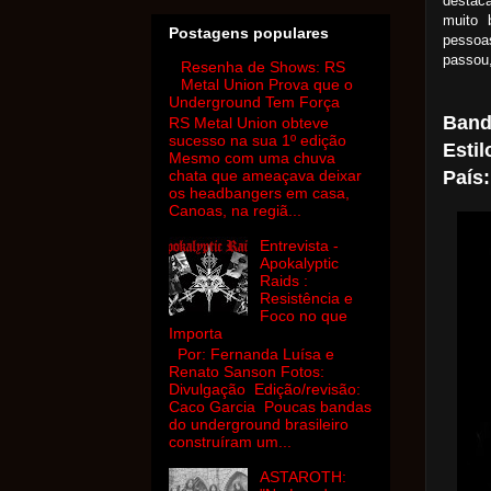
destac
muito 
Postagens populares
pessoa
passou,
Resenha de Shows: RS
Metal Union Prova que o
Underground Tem Força
Band
RS Metal Union obteve
sucesso na sua 1º edição
Estil
Mesmo com uma chuva
País:
chata que ameaçava deixar
os headbangers em casa,
Canoas, na regiã...
Entrevista -
Apokalyptic
Raids :
Resistência e
Foco no que
Importa
Por: Fernanda Luísa e
Renato Sanson Fotos:
Divulgação Edição/revisão:
Caco Garcia Poucas bandas
do underground brasileiro
construíram um...
ASTAROTH: