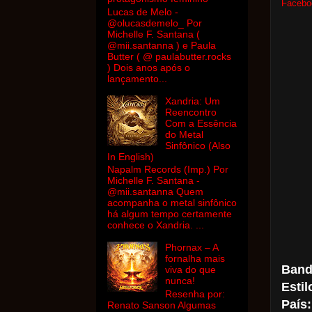
Facebo
Lucas de Melo -
@olucasdemelo_ Por
Michelle F. Santana (
@mii.santanna ) e Paula
Butter ( @ paulabutter.rocks
) Dois anos após o
lançamento...
Xandria: Um
Reencontro
Com a Essência
do Metal
Sinfônico (Also
In English)
Napalm Records (Imp.) Por
Michelle F. Santana -
@mii.santanna Quem
acompanha o metal sinfônico
há algum tempo certamente
conhece o Xandria. ...
Phornax – A
fornalha mais
Band
viva do que
nunca!
Estil
Resenha por:
País:
Renato Sanson Algumas