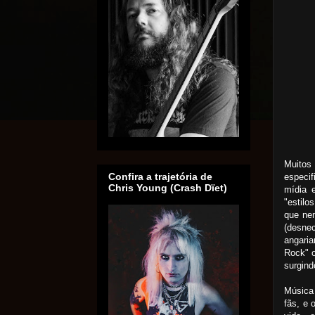
Muito
Confira a trajetória de
especif
Chris Young (Crash Dïet)
mídia 
"estilo
que ne
(desne
angari
Rock" o
surgind
Música 
fãs, e 