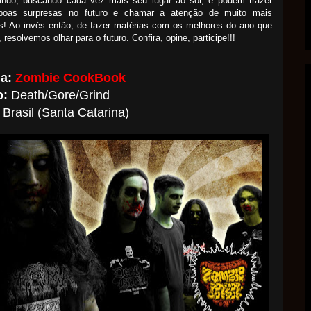
ando, buscando cada vez mais seu lugar ao sol, e podem trazer
boas surpresas no futuro e chamar a atenção de muito mais
s! Ao invés então, de fazer matérias com os melhores do ano que
 resolvemos olhar para o futuro. Confira, opine, participe!!!
a:
Zombie CookBook
o:
Death/Gore/Grind
Brasil (Santa Catarina)