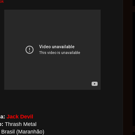
ok
a:
Jack Devil
o:
Thrash Metal
Brasil (Maranhão)