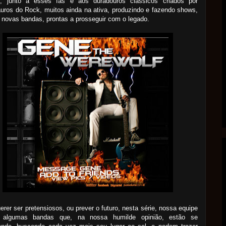
e, junto a esses fãs e aos duradouros clássicos criados por
uros do Rock, muitos ainda na ativa, produzindo e fazendo shows,
novas bandas, prontas a prosseguir com o legado.
rer ser pretensiosos, ou prever o futuro, nesta série, nossa equipe
 algumas bandas que, na nossa humilde opinião, estão se