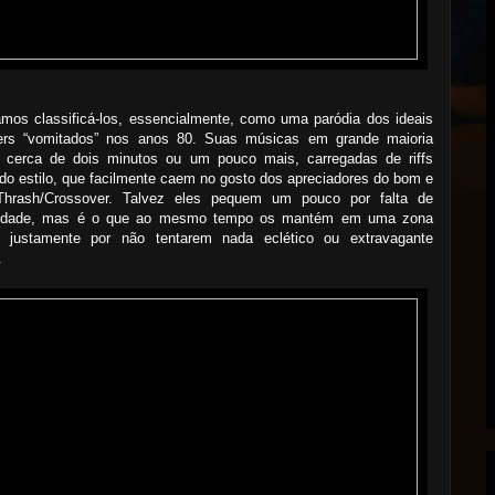
mos classificá-los, essencialmente, como uma paródia dos ideais
ers “vomitados” nos anos 80. Suas músicas em grande maioria
 cerca de dois minutos ou um pouco mais, carregadas de riffs
 do estilo, que facilmente caem no gosto dos apreciadores do bom e
Thrash/Crossover. Talvez eles pequem um pouco por falta de
alidade, mas é o que ao mesmo tempo os mantém em uma zona
, justamente por não tentarem nada eclético ou extravagante
.