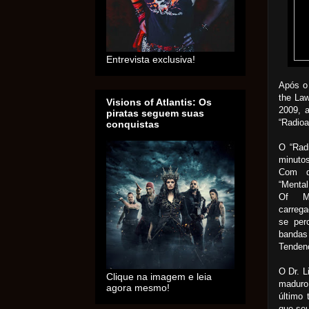
Entrevista exclusiva!
Após o 
the Law
Visions of Atlantis: Os
2009, 
piratas seguem suas
“Radioa
conquistas
O “Radi
minutos
Com d
“Mental
Of Me
carrega
se per
bandas
Tenden
O Dr. L
Clique na imagem e leia
maduro
agora mesmo!
último
que seu