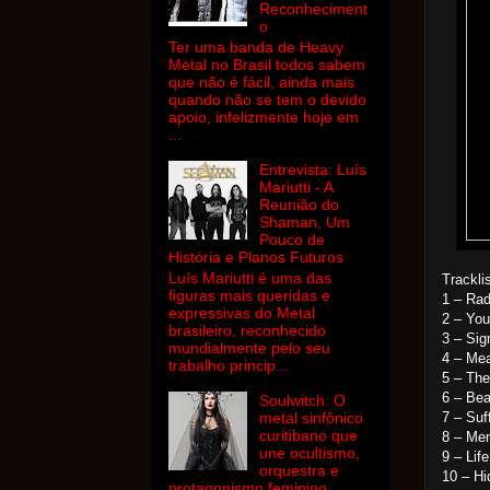
Reconheciment
o
Ter uma banda de Heavy
Metal no Brasil todos sabem
que não é fácil, ainda mais
quando não se tem o devido
apoio, infelizmente hoje em
...
Entrevista: Luís
Mariutti - A
Reunião do
Shaman, Um
Pouco de
História e Planos Futuros
Luís Mariutti é uma das
Trackli
figuras mais queridas e
1 – Rad
expressivas do Metal
2 – You
brasileiro, reconhecido
3 – Sig
mundialmente pelo seu
4 – Mea
trabalho princip...
5 – The
6 – Bea
Soulwitch: O
7 – Suf
metal sinfônico
curitibano que
8 – Me
une ocultismo,
9 – Lif
orquestra e
10 – Hi
protagonismo feminino