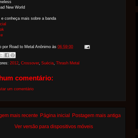
meless
ead New World
 e conheça mais sobre a banda
cial
ok
ce
o por Road to Metal
Anônimo
às
06:59:00
ores:
2012
,
Crossover
,
Suécia
,
Thrash Metal
hum comentário:
star um comentário
gem mais recente
Página inicial
Postagem mais antiga
Ver versão para dispositivos móveis