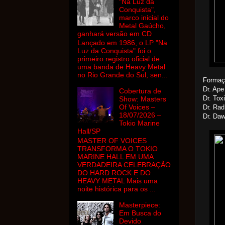
"Na Luz da
Conquista",
marco inicial do
Metal Gaúcho,
ganhará versão em CD
Lançado em 1986, o LP "Na
Luz da Conquista" foi o
primeiro registro oficial de
uma banda de Heavy Metal
no Rio Grande do Sul, sen...
Formaç
Dr. Ape
Cobertura de
Dr. Tox
Show: Masters
Of Voices –
Dr. Rad
18/07/2026 –
Dr. Daw
Tokio Marine
Hall/SP
MASTER OF VOICES
TRANSFORMA O TOKIO
MARINE HALL EM UMA
VERDADEIRA CELEBRAÇÃO
DO HARD ROCK E DO
HEAVY METAL Mais uma
noite histórica para os ...
Masterpiece:
Em Busca do
Devido