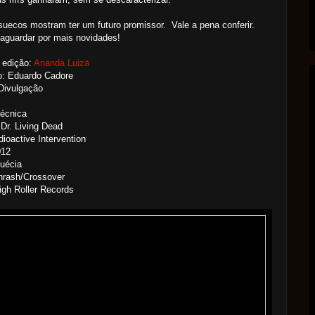
uecos mostram ter um futuro promissor. Vale a pena conferir.
aguardar por mais novidades!
 edição:
Ananda Luizä
o: Eduardo Cadore
Divulgação
Técnica
Dr. Living Dead
ioactive Intervention
012
uécia
hrash/Crossover
igh Roller Records