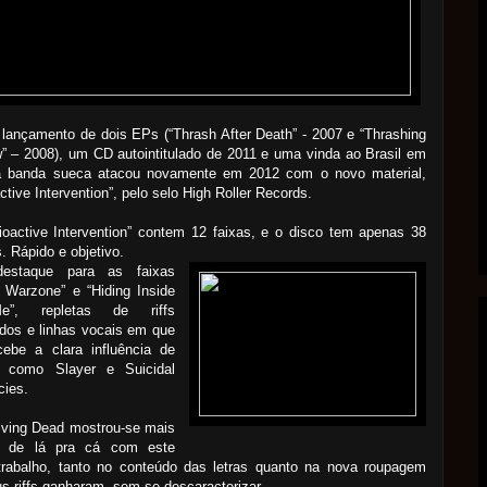
lançamento de dois EPs (“Thrash After Death” - 2007 e “Thrashing
” – 2008), um CD autointitulado de 2011 e uma vinda ao Brasil em
a banda sueca atacou novamente em 2012 com o novo material,
ctive Intervention”, pelo selo High Roller Records.
oactive Intervention” contem 12 faixas, e o disco tem apenas 38
. Rápido e objetivo.
estaque para as faixas
 Warzone” e “Hiding Inside
”, repletas de riffs
dos e linhas vocais em que
cebe a clara influência de
 como Slayer e Suicidal
cies.
iving Dead mostrou-se mais
 de lá pra cá com este
 trabalho, tanto no conteúdo das letras quanto na nova roupagem
s riffs ganharam, sem se descaracterizar.