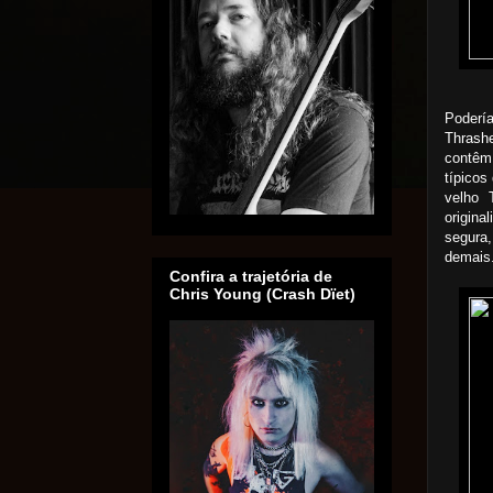
Podería
Thrash
contêm
típicos
velho 
origin
segura
demais
Confira a trajetória de
Chris Young (Crash Dïet)