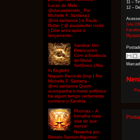
11 – Ti
Lucas de Melo -
12 – D
@olucasdemelo_ Por
Michelle F. Santana (
Acesse
@mii.santanna ) e Paula
Site Ofi
Butter ( @ paulabutter.rocks
Facebo
) Dois anos após o
lançamento...
Myspa
Xandria: Um
Postad
Reencontro
Com a Essência
do Metal
Marcad
Sinfônico (Also
In English)
Napalm Records (Imp.) Por
Nen
Michelle F. Santana -
@mii.santanna Quem
Po
acompanha o metal sinfônico
há algum tempo certamente
conhece o Xandria. ...
Phornax – A
fornalha mais
Posta
viva do que
nunca!
Resenha por:
Renato Sanson Algumas