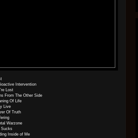
st
ioactive Intervention
’re Lost
ns From The Other Side
ning Of Life
y Live
rer Of Truth
fering
ntal Warzone
e Sucks
ding Inside of Me