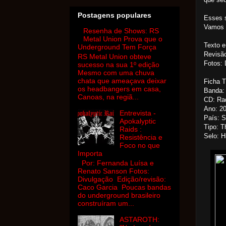
Postagens populares
Esses s
Vamos 
Resenha de Shows: RS
Metal Union Prova que o
Texto e
Underground Tem Força
Revisã
RS Metal Union obteve
Fotos: 
sucesso na sua 1º edição
Mesmo com uma chuva
chata que ameaçava deixar
Ficha 
os headbangers em casa,
Banda: 
Canoas, na regiã...
CD: Rad
Ano: 2
Entrevista -
País: S
Apokalyptic
Tipo: T
Raids :
Selo: H
Resistência e
Foco no que
Importa
Por: Fernanda Luísa e
Renato Sanson Fotos:
Divulgação Edição/revisão:
Caco Garcia Poucas bandas
do underground brasileiro
construíram um...
ASTAROTH: