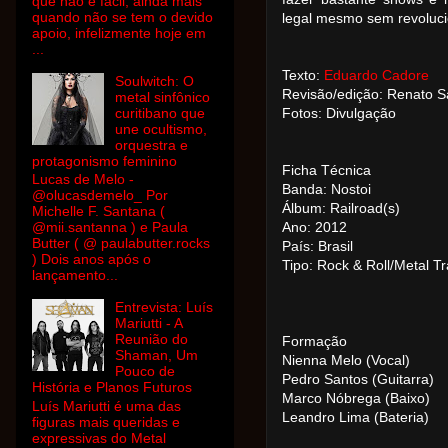
que não é fácil, ainda mais
quando não se tem o devido
legal mesmo sem revoluci
apoio, infelizmente hoje em
...
Texto:
Eduardo Cadore
Soulwitch: O
Revisão/edição: Renato 
metal sinfônico
curitibano que
Fotos: Divulgação
une ocultismo,
orquestra e
protagonismo feminino
Ficha Técnica
Lucas de Melo -
Banda: Nostoi
@olucasdemelo_ Por
Álbum: Railroad(s)
Michelle F. Santana (
@mii.santanna ) e Paula
Ano: 2012
Butter ( @ paulabutter.rocks
País: Brasil
) Dois anos após o
Tipo: Rock & Roll/Metal T
lançamento...
Entrevista: Luís
Mariutti - A
Reunião do
Formação
Shaman, Um
Nienna Melo (Vocal)
Pouco de
Pedro Santos (Guitarra)
História e Planos Futuros
Marco Nóbrega (Baixo)
Luís Mariutti é uma das
Leandro Lima (Bateria)
figuras mais queridas e
expressivas do Metal