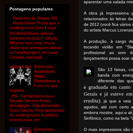
aparentar uma salada mis
Postagens populares
A obra já impressiona 
Resenha de Shows: RS
relacionados às letras 
Metal Union Prova que o
de 2012 (você fica vários
Underground Tem Força
do artista Marcus Lorenze
RS Metal Union obteve
sucesso na sua 1º edição
A produção, à cargo de
Mesmo com uma chuva
tocando violão em “S
chata que ameaçava deixar
os headbangers em casa,
profissional ao som 
Canoas, na regiã...
lançamentos possa soar a
Entrevista -
São 13 faixas, c
Apokalyptic
banda com energ
Raids :
Resistência e
diferente das qu
Foco no que
graduada em canto 
é
Importa
Gerais e já esteve em
Por: Fernanda Luísa e
erudita)
Renato Sanson Fotos:
, já que a veia
Divulgação Edição/revisão:
agudos, até com certo 
Caco Garcia Poucas bandas
embora mostre, aqui e ali
do underground brasileiro
Sinfônico, como na bela “U
construíram um...
Entrevista –
O mais impressione são os