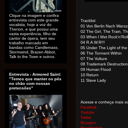
Clique na imagem e confira
entrevista com este grande
Tracklist
vocalista, hoje a voz do
01 Von Berlin Nach Wars
Therion, e que possui uma
02 The Girl, The Train, T
vasta experiência, filho de
03 When I Met Rock'n'Rol
cantor de ópera, tem seu
04 R.A.W.R!!!
trabalho marcado em
bandas como Candlemass,
05 Under The Light of the
Stormwind, Brazen Abbot,
06 The Torment Within
Talk to the Town e outros.
07 The Vulture
08 Trademark Destruction
09 Human Flood
Entrevista - Armored Saint:
10 Return
"Temos que manter os pés
11 Slave Lady
no chão com nossas
pretensões"
Acesse e conheça mais s
Facebook
Youtube
Twitter
Myspace
Reverbnation