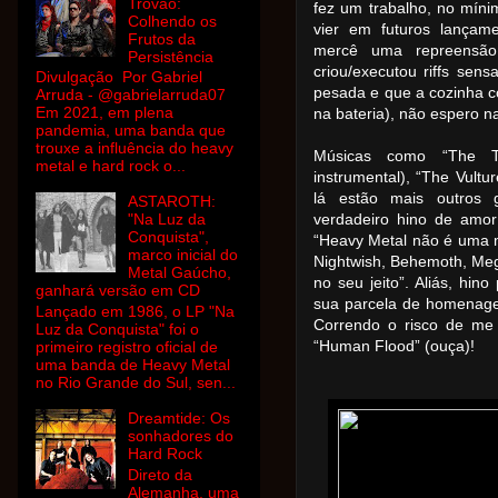
Trovão:
fez um trabalho, no míni
Colhendo os
vier em futuros lançam
Frutos da
mercê uma repreensão,
Persistência
criou/executou riffs sens
Divulgação Por Gabriel
pesada e que a cozinha 
Arruda - @gabrielarruda07
Em 2021, em plena
na bateria), não espero n
pandemia, uma banda que
trouxe a influência do heavy
Músicas como “The To
metal e hard rock o...
instrumental), “The Vult
lá estão mais outros gr
ASTAROTH:
"Na Luz da
verdadeiro hino de amo
Conquista",
“Heavy Metal não é uma 
marco inicial do
Nightwish, Behemoth, Meg
Metal Gaúcho,
no seu jeito”. Aliás, hi
ganhará versão em CD
sua parcela de homenage
Lançado em 1986, o LP "Na
Correndo o risco de me
Luz da Conquista" foi o
“Human Flood” (ouça)!
primeiro registro oficial de
uma banda de Heavy Metal
no Rio Grande do Sul, sen...
Dreamtide: Os
sonhadores do
Hard Rock
Direto da
Alemanha, uma