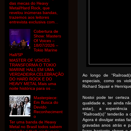
das mecas do Heavy
Metal/Hard Rock, que
revelou inúmeras bandas,
trazemos aos leitores
entrevista exclusiva com...
Cobertura de
Show: Masters
Of Voices –
18/07/2026 –
Tokio Marine
Hall/SP
MASTER OF VOICES
TRANSFORMA O TOKIO
MARINE HALL EM UMA
VERDADEIRA CELEBRAÇÃO
Ao longo de “Railroad(
DO HARD ROCK E DO
especiais, como os vio
HEAVY METAL Mais uma
Richard Squair e Henrique
noite histórica para os ...
Nostoi pode ter certez
Masterpiece:
Em Busca do
qualidade e, se ainda nã
Devido
estar), a experiênci
Reconheciment
“Railroad(s)” tenderão a 
o
Agora é divulgar estas fa
Ter uma banda de Heavy
gravadas anos atrás e p
Metal no Brasil todos sabem
fazer bastante shows e