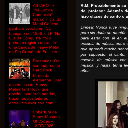
ASTAROTH:
RtM: Probablemente su 
"Na Luz da
del profesor.
Además de 
Conquista",
hizo clases de canto o 
marco inicial do
Metal Gaúcho,
Linnéa: Nunca tuve ning
ganhará versão em CD
pero sin duda un montón 
Lançado em 1986, o LP "Na
Luz da Conquista" foi o
para estar con él en el
primeiro registro oficial de
escuela de música entre e
uma banda de Heavy Metal
que aprendí mucho sobre l
no Rio Grande do Sul, sen...
por supuesto, el canto.
escuela de música con
Dreamtide: Os
música, y hasta tenía l
sonhadores do
Hard Rock
años.
Direto da
Alemanha, uma
das mecas do Heavy
Metal/Hard Rock, que
revelou inúmeras bandas,
trazemos aos leitores
entrevista exclusiva com...
Cobertura de
Show: Masters
Of Voices –
18/07/2026 –