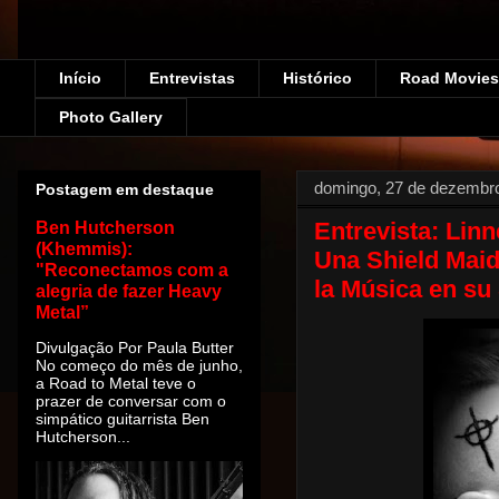
Início
Entrevistas
Histórico
Road Movies!
Photo Gallery
domingo, 27 de dezembr
Postagem em destaque
Entrevista: Linn
Ben Hutcherson
(Khemmis):
Una Shield Maid
"Reconectamos com a
la Música en su
alegria de fazer Heavy
Metal”
Divulgação Por Paula Butter
No começo do mês de junho,
a Road to Metal teve o
prazer de conversar com o
simpático guitarrista Ben
Hutcherson...