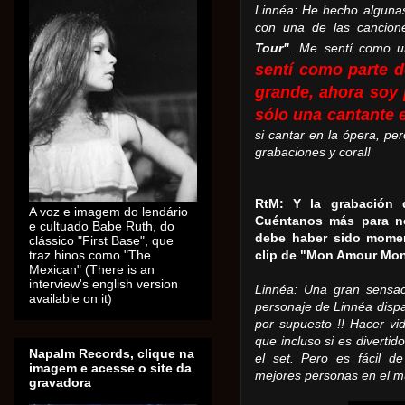
Linnéa: He hecho algunas
con una de las cancion
Tour"
.
Me sentí como un
sentí como parte 
grande, ahora soy 
sólo una cantante e
si cantar en la ópera, pe
grabaciones y coral!
RtM: Y la grabación 
A voz e imagem do lendário
Cuéntanos más para n
e cultuado Babe Ruth, do
debe haber sido momen
clássico "First Base", que
traz hinos como "The
clip de "Mon Amour Mon 
Mexican" (There is an
interview's english version
Linnéa: Una gran sensac
available on it)
personaje de Linnéa dispa
por supuesto !!
Hacer vi
que incluso si es divertid
Napalm Records, clique na
el set.
Pero es fácil de
imagem e acesse o site da
mejores personas en el 
gravadora