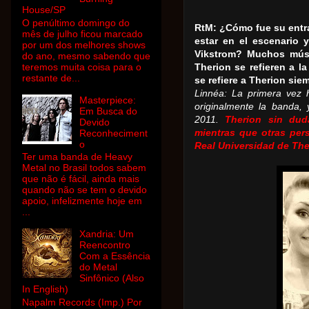
House/SP
O penúltimo domingo do
RtM: ¿Cómo fue su entra
mês de julho ficou marcado
estar en el escenario 
por um dos melhores shows
Vikstrom?
Muchos músi
do ano, mesmo sabendo que
teremos muita coisa para o
Therion se refieren a 
restante de...
se refiere a Therion sie
Linnéa: La primera vez 
Masterpiece:
originalmente la banda,
Em Busca do
2011.
Therion sin dud
Devido
Reconheciment
mientras que otras per
o
Real Universidad de Ther
Ter uma banda de Heavy
Metal no Brasil todos sabem
que não é fácil, ainda mais
quando não se tem o devido
apoio, infelizmente hoje em
...
Xandria: Um
Reencontro
Com a Essência
do Metal
Sinfônico (Also
In English)
Napalm Records (Imp.) Por