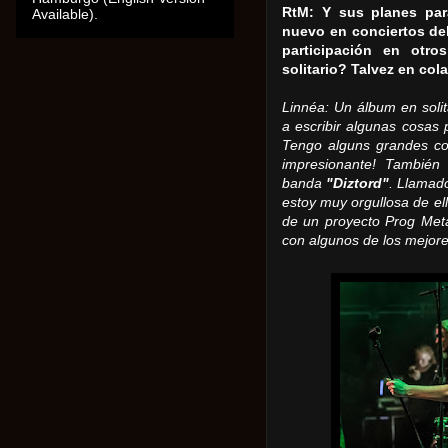
RtM: Y sus planes par
Available).
nuevo en conciertos del
participación en otro
solitario?
Talvez en col
Linnéa: Un álbum en solit
a escribir algunas cosas
Tengo alguns grandes co
impresionante!
También 
banda
"Diztord"
.
Llamad
estoy muy orgullosa de ell
de un proyecto Prog Met
con algunos de los mejor