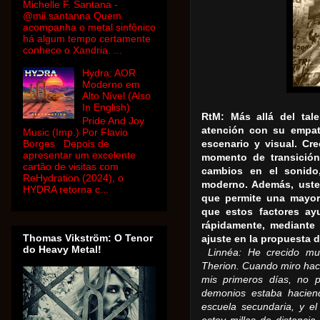
Michelle F. Santana -
@mii.santanna Quem
acompanha o metal sinfônico
há algum tempo certamente
conhece o Xandria. ...
Hydra: AOR
Moderno em
Alto Nível (Also
In English)
RtM: Más allá del tal
Pride And Joy
atención con su empat
Music (Imp.) Por Flavio
Borges Depois de
escenario y visual.
Cre
apresentar um excelente
momento de transició
cartão de visitas com
cambios en el sonido
ReHydration (2024), o
moderno.
Además, usted
HYDRA retorna c...
que permite una mayor
que estos factores a
rápidamente, mediante 
Thomas Vikström: O Tenor
ajuste en la propuesta 
do Heavy Metal!
Linnéa: He crecido m
Therion.
Cuando miro haci
mis primeros días, no 
demonios estaba hacie
escuela secundaria, y el