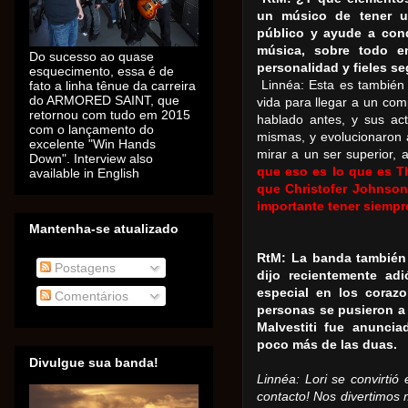
un músico de tener u
público y ayude a conq
música, sobre todo e
Do sucesso ao quase
personalidad y fieles s
esquecimento, essa é de
fato a linha tênue da carreira
Linnéa: Esta es también
do ARMORED SAINT, que
vida para llegar a un co
retornou com tudo em 2015
hablado antes, y sus ac
com o lançamento do
mismas, y evolucionaron 
excelente "Win Hands
mirar a un ser superior,
Down". Interview also
que eso es lo que es T
available in English
que Christofer Johnson
importante tener siempr
Mantenha-se atualizado
RtM: La banda también 
Postagens
dijo recientemente ad
especial en los coraz
Comentários
personas se pusieron a
Malvestiti fue anunci
poco más de las duas.
Divulgue sua banda!
Linnéa: Lori se convirt
contacto!
Nos divertimos 