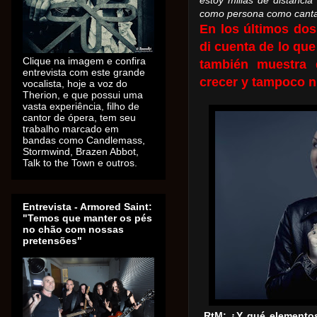
estoy millas de distanci
como persona como cantan
En los últimos dos
di cuenta de lo que
Clique na imagem e confira
también muestra
entrevista com este grande
crecer y tampoco n
vocalista, hoje a voz do
Therion, e que possui uma
vasta experiência, filho de
cantor de ópera, tem seu
trabalho marcado em
bandas como Candlemass,
Stormwind, Brazen Abbot,
Talk to the Town e outros.
Entrevista - Armored Saint:
"Temos que manter os pés
no chão com nossas
pretensões"
RtM: ¿Y qué elementos