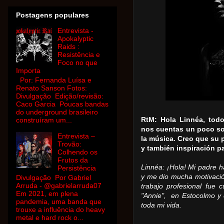
Postagens populares
Entrevista -
Apokalyptic
Raids :
Resistência e
Foco no que
Importa
Por: Fernanda Luísa e
Renato Sanson Fotos:
Divulgação Edição/revisão:
Caco Garcia Poucas bandas
do underground brasileiro
construíram um...
RtM: Hola Linnéa, tod
nos cuentas un poco so
Entrevista –
la música.
Creo que su 
Trovão:
y también inspiración p
Colhendo os
Frutos da
Linnéa: ¡Hola!
Mi padre h
Persistência
y me dio mucha motivació
Divulgação Por Gabriel
Arruda - @gabrielarruda07
trabajo profesional fue 
Em 2021, em plena
"Annie", en Estocolmo y 
pandemia, uma banda que
toda mi vida.
trouxe a influência do heavy
metal e hard rock o...