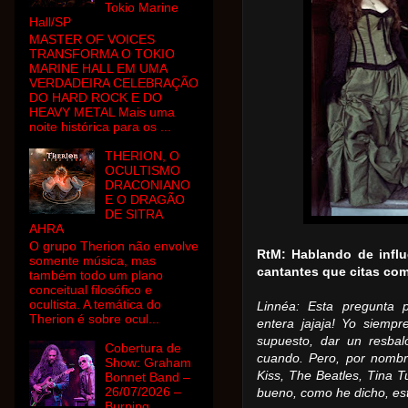
Tokio Marine
Hall/SP
MASTER OF VOICES
TRANSFORMA O TOKIO
MARINE HALL EM UMA
VERDADEIRA CELEBRAÇÃO
DO HARD ROCK E DO
HEAVY METAL Mais uma
noite histórica para os ...
THERION, O
OCULTISMO
DRACONIANO
E O DRAGÃO
DE SITRA
AHRA
O grupo Therion não envolve
RtM: Hablando de influ
somente música, mas
cantantes que citas com
também todo um plano
conceitual filosófico e
ocultista. A temática do
Linnéa: Esta pregunta 
Therion é sobre ocul...
entera jajaja!
Yo siempre
supuesto, dar un resbal
Cobertura de
cuando.
Pero, por nombra
Show: Graham
Kiss, The Beatles, Tina T
Bonnet Band –
26/07/2026 –
bueno, como he dicho, est
Burning