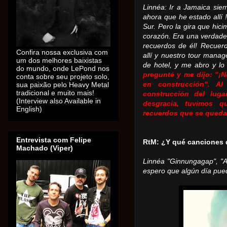
Linnéa: Ir a Jamaica sie
ahora que he estado allí 
Sur. Pero la gira que hic
corazón.
Era una verdade
recuerdos de él!
Recuer
Confira nossa exclusiva com
allí y nuestro tour manag
um dos melhores baixistas
de hotel, y me abro y lo
do mundo, onde LePond nos
pregunté y me dijo: "¡N
conta sobre seu projeto solo,
sua paixão pelo Heavy Metal
en construcción".
Al
tradicional e muito mais!
construcción del lug
(Interview also Available in
desgracia, tuvimos 
English)
recuerdos que se queda
Entrevista com Felipe
RtM: ¿Y qué canciones d
Machado (Viper)
Linnéa "Ginnungagap", "Ar
espero que algún día pued