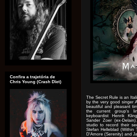
Confira a trajetória de
Chris Young (Crash Dïet)
The Secret Rule is an Ita
by the very good singer 
beautiful and pleasant ti
the current group's li
keyboardist Henrik Kli
Sander Zoer (ex-Delain)
studio to record their s
Stefan Helleblad (Within
D'Amore (Serenity) and J