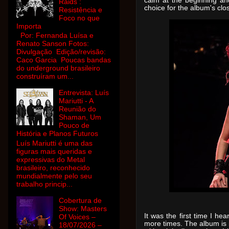
calm at the beginning and
Raids :
choice for the album's clo
Resistência e
Foco no que
Importa
Por: Fernanda Luísa e
Renato Sanson Fotos:
Divulgação Edição/revisão:
Caco Garcia Poucas bandas
do underground brasileiro
construíram um...
Entrevista: Luís
Mariutti - A
Reunião do
Shaman, Um
Pouco de
História e Planos Futuros
Luís Mariutti é uma das
figuras mais queridas e
expressivas do Metal
brasileiro, reconhecido
mundialmente pelo seu
trabalho princip...
Cobertura de
Show: Masters
It was the first time I hea
Of Voices –
more times. The album is in
18/07/2026 –