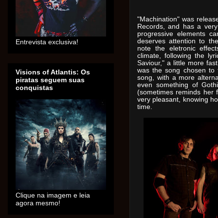
"Machination"
was
relea
Records, and has a very
progressive elements ca
deserves attention to the
Entrevista exclusiva!
note the eletronic effe
climate, following the l
Saviour," a little more fa
was the song chosen to th
Visions of Atlantis: Os
song, with a more altern
piratas seguem suas
even something of Gothi
conquistas
(sometimes reminds h
er
f
very pleasant, knowing ho
time.
Clique na imagem e leia
agora mesmo!