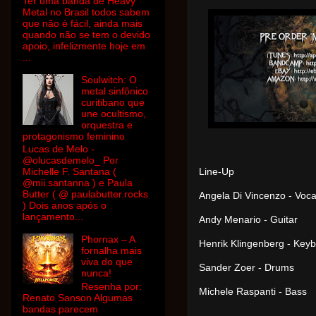
Ter uma banda de Heavy
Metal no Brasil todos sabem
que não é fácil, ainda mais
quando não se tem o devido
apoio, infelizmente hoje em
...
Soulwitch: O
metal sinfônico
curitibano que
une ocultismo,
orquestra e
protagonismo feminino
Lucas de Melo -
@olucasdemelo_ Por
Michelle F. Santana (
Line-Up
@mii.santanna ) e Paula
Butter ( @ paulabutter.rocks
Angela Di Vincenzo - Voca
) Dois anos após o
lançamento...
Andy Menario - Guitar
Phornax – A
Henrik Klingenberg - Key
fornalha mais
viva do que
Sander Zoer - Drums
nunca!
Resenha por:
Michele Raspanti - Bass
Renato Sanson Algumas
bandas parecem