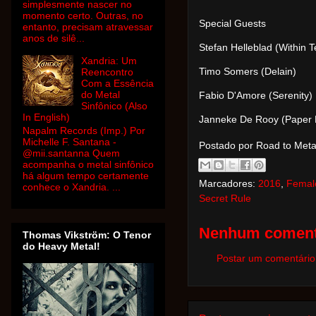
simplesmente nascer no
momento certo. Outras, no
Special Guests
entanto, precisam atravessar
anos de silê...
Stefan Helleblad (Within 
Xandria: Um
Timo Somers (Delain)
Reencontro
Com a Essência
do Metal
Fabio D'Amore (Serenity)
Sinfônico (Also
In English)
Janneke De Rooy (Paper 
Napalm Records (Imp.) Por
Michelle F. Santana -
Postado por Road to Met
@mii.santanna Quem
acompanha o metal sinfônico
há algum tempo certamente
Marcadores:
2016
,
Femal
conhece o Xandria. ...
Secret Rule
Nenhum coment
Thomas Vikström: O Tenor
do Heavy Metal!
Postar um comentário