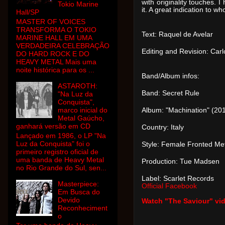
with originality touches. I
Tokio Marine
it. A great indication to 
Hall/SP
MASTER OF VOICES
TRANSFORMA O TOKIO
Text: Raquel de Avelar
MARINE HALL EM UMA
VERDADEIRA CELEBRAÇÃO
Editing and Revision: Car
DO HARD ROCK E DO
HEAVY METAL Mais uma
noite histórica para os ...
Band/Album infos:
ASTAROTH:
Band: Secret Rule
"Na Luz da
Conquista",
marco inicial do
Album: "Machination" (20
Metal Gaúcho,
ganhará versão em CD
Country: Italy
Lançado em 1986, o LP "Na
Luz da Conquista" foi o
Style: Female Fronted Met
primeiro registro oficial de
uma banda de Heavy Metal
Production: Tue Madsen
no Rio Grande do Sul, sen...
Label: Scarlet Records
Masterpiece:
Official Facebook
Em Busca do
Devido
Watch "The Saviour" vi
Reconheciment
o