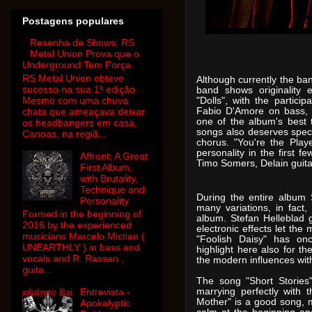
Postagens populares
Resenha de Shows: RS
Metal Union Prova que o
Underground Tem Força
RS Metal Union obteve
Although currently the ba
sucesso na sua 1º edição
band shows originality e
Mesmo com uma chuva
"Dolls", with the partic
Fabio D'Amore on bass, a
chata que ameaçava deixar
one of the album's best 
os headbangers em casa,
songs also deserves speci
Canoas, na regiã...
chorus. "You're the Play
personality in the first fe
Affront: A Great
Timo Somers, Delain guitar
First Album,
with Brutality,
Technique and
During the entire album
Personality
many variations, in fact
Formed in the beginning of
album. Stefan Helleblad g
2016 by the experienced
electronic effects let the
musicians Marcelo Mictian (
"Foolish Daisy" has on
UNEARTHLY ) in bass and
highlight here also for th
vocals and R. Rassan ,
the modern influences with
guita...
The song "Short Stories"
marrying perfectly with
Entrevista -
Mother" is a good song, 
Apokalyptic