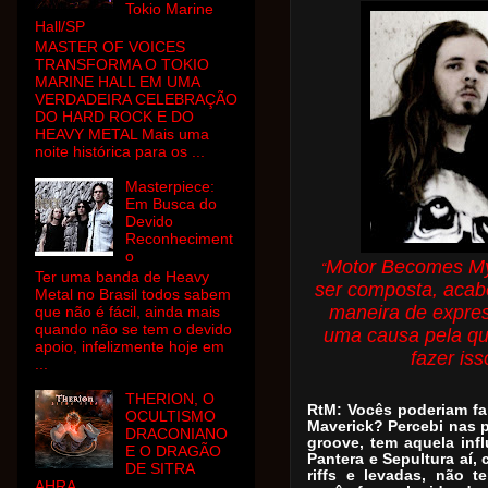
Tokio Marine
Hall/SP
MASTER OF VOICES
TRANSFORMA O TOKIO
MARINE HALL EM UMA
VERDADEIRA CELEBRAÇÃO
DO HARD ROCK E DO
HEAVY METAL Mais uma
noite histórica para os ...
Masterpiece:
Em Busca do
Devido
Reconheciment
o
Motor Becomes My 
“
Ter uma banda de Heavy
ser composta, acabo
Metal no Brasil todos sabem
maneira de expre
que não é fácil, ainda mais
quando não se tem o devido
uma causa pela qua
apoio, infelizmente hoje em
fazer is
...
THERION, O
RtM: Vocês poderiam fa
OCULTISMO
Maverick? Percebi nas 
DRACONIANO
groove, tem aquela inf
E O DRAGÃO
Pantera e Sepultura aí,
DE SITRA
riffs e levadas, não 
AHRA