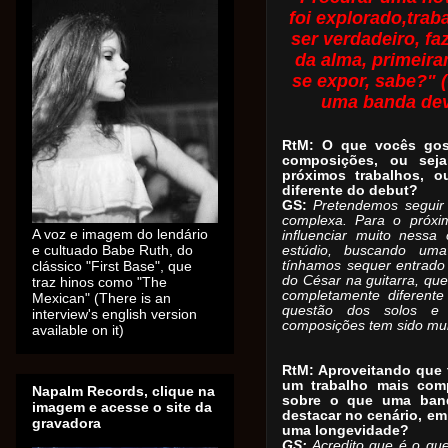
foi explorado,tra
ser verdadeiro, fa
da alma, primeira
se expor, sabe?" 
uma banda dev
RtM: O que vocês gos
composições, ou sej
próximos trabalhos, 
diferente do debut?
GS:
Pretendemos seguir 
complexa. Para o próxi
A voz e imagem do lendário
influenciar muito nessa
e cultuado Babe Ruth, do
estúdio, buscando um
clássico "First Base", que
tínhamos sequer entrado
do César na guitarra, que 
traz hinos como "The
completamente diferent
Mexican" (There is an
questão dos solos e 
interview's english version
composições tem sido muit
available on it)
RtM: Aproveitando que 
um trabalho mais comp
Napalm Records, clique na
sobre o que uma band
imagem e acesse o site da
destacar no cenário, em
gravadora
uma longevidade?
GS:
Acredito que é o qu