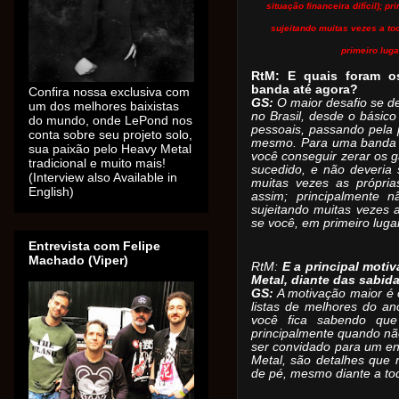
situação financeira difícil); p
sujeitando muitas vezes a to
primeiro luga
RtM: E quais foram o
banda até agora?
Confira nossa exclusiva com
GS:
O maior desafio se de
um dos melhores baixistas
no Brasil, desde o básico
do mundo, onde LePond nos
pessoais, passando pela 
conta sobre seu projeto solo,
mesmo. Para uma banda 
sua paixão pelo Heavy Metal
você conseguir zerar os 
tradicional e muito mais!
sucedido, e não deveria 
(Interview also Available in
muitas vezes as própri
English)
assim; principalmente n
sujeitando muitas vezes a
se você, em primeiro lugar
Entrevista com Felipe
Machado (Viper)
RtM:
E a principal moti
Metal, diante das sabid
GS:
A motivação maior é 
listas de melhores do a
você fica sabendo que
principalmente quando nã
ser convidado para um en
Metal, são detalhes que
de pé, mesmo diante a tod