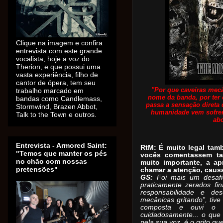
Clique na imagem e confira
entrevista com este grande
vocalista, hoje a voz do
Therion, e que possui uma
vasta experiência, filho de
cantor de ópera, tem seu
"Por que caveiras mecâ
trabalho marcado em
nome da banda, por ter
bandas como Candlemass,
passa a sensação direta 
Stormwind, Brazen Abbot,
humanidade vem sofren
Talk to the Town e outros.
ab
Entrevista - Armored Saint:
RtM: É muito legal tam
"Temos que manter os pés
vocês comentassem ta
no chão com nossas
muito importante, a ap
pretensões"
chamar a atenção, caus
GS:
Foi mais um desafi
praticamente zerados fi
responsabilidade e des
mecânicas gritando”, tive
composta e ouvi o t
cuidadosamente... o que
pela sua voz, é o grito q