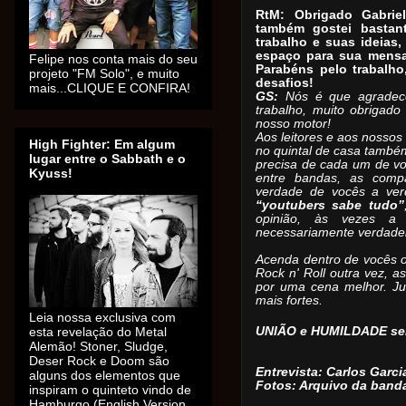
RtM: Obrigado Gabrie
também gostei basta
trabalho e suas ideias
espaço para sua mensa
Felipe nos conta mais do seu
Parabéns pelo trabalh
projeto "FM Solo", e muito
desafios!
mais...CLIQUE E CONFIRA!
GS:
Nós é que agradece
trabalho, muito obrigad
nosso motor!
Aos leitores e aos nosso
High Fighter: Em algum
no quintal de casa também
lugar entre o Sabbath e o
precisa de cada um de vo
Kyuss!
entre bandas, as comp
verdade de vocês a ve
“youtubers sabe tudo”
opinião, às vezes a
necessariamente verdadei
Acenda dentro de vocês o
Rock n' Roll outra vez, a
por uma cena melhor. J
mais fortes.
Leia nossa exclusiva com
esta revelação do Metal
UNIÃO e HUMILDADE se
Alemão! Stoner, Sludge,
Deser Rock e Doom são
Entrevista: Carlos Garci
alguns dos elementos que
Fotos: Arquivo da band
inspiram o quinteto vindo de
Hamburgo (English Version