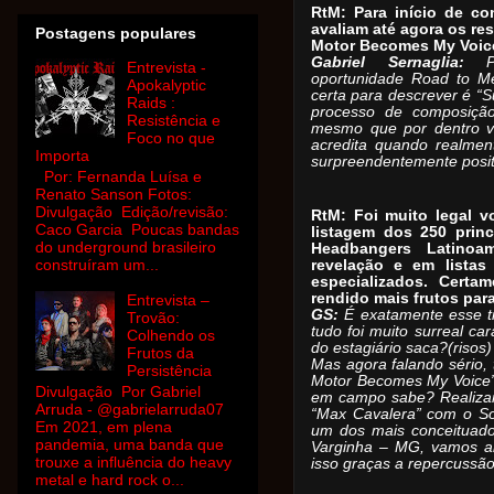
RtM: Para início de co
avaliam até agora os re
Postagens populares
Motor Becomes My Voic
Gabriel Sernaglia:
Pri
Entrevista -
oportunidade Road to Me
Apokalyptic
certa para descrever é 
Raids :
processo de composição
Resistência e
mesmo que por dentro vo
Foco no que
acredita quando realmen
Importa
surpreendentemente positi
Por: Fernanda Luísa e
Renato Sanson Fotos:
Divulgação Edição/revisão:
RtM: Foi muito legal v
Caco Garcia Poucas bandas
listagem dos 250 princ
do underground brasileiro
Headbangers Latinoa
construíram um...
revelação e em listas
especializados. Cert
rendido mais frutos par
Entrevista –
GS:
É exatamente esse ti
Trovão:
tudo foi muito surreal ca
Colhendo os
do estagiário saca?(risos)
Frutos da
Mas agora falando sério, 
Persistência
Motor Becomes My Voice”
Divulgação Por Gabriel
em campo sabe? Realiza
Arruda - @gabrielarruda07
“Max Cavalera” com o So
Em 2021, em plena
um dos mais conceituados
pandemia, uma banda que
Varginha – MG, vamos ab
trouxe a influência do heavy
isso graças a repercussã
metal e hard rock o...