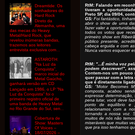
RtM: Falando em reconh
Dreamtide: Os
tiveram a oportunidade
sonhadores do
Preto SP, dia 09/04, co
Hard Rock
GS:
Foi fantástico, tínha
Direto da
abrir o show de uma das
Alemanha, uma
fazer valer a oportunidad
das mecas do Heavy
todos os votos que rec
Metal/Hard Rock, que
primeiro show em Ribeir
revelou inúmeras bandas,
público presente, acred
trazemos aos leitores
cabeça erguida e com as 
entrevista exclusiva com...
Nunca vamos esquecer es
ASTAROTH:
R
tM:
"...É minha voz pel
"Na Luz da
podem descrever!"
, as
Conquista",
Contem-nos um pouco m
marco inicial do
quer passar com a letra
Metal Gaúcho,
que é diretamente liga
ganhará versão em CD
GS:
“Motor Becomes My 
Lançado em 1986, o LP "Na
composta, acabou sendo
Luz da Conquista" foi o
expressar determinação,
primeiro registro oficial de
pena lutar, você deve fa
uma banda de Heavy Metal
ponto de equilíbrio e 
no Rio Grande do Sul, sen...
relacionamos com a no
tornando a nossa voz. 
Cobertura de
muitos de nós não temos
miseráveis que muitas v
Show: Masters
que pra isso tenhamos que
Of Voices –
18/07/2026 –