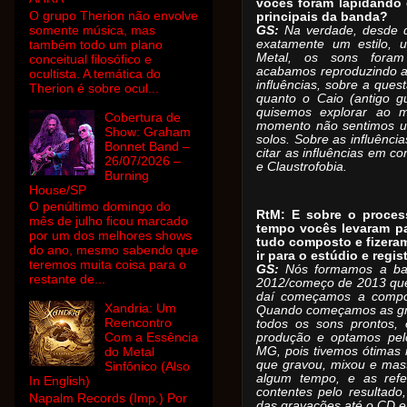
vocês foram lapidando 
O grupo Therion não envolve
principais da banda?
somente música, mas
GS:
Na verdade, desde 
também todo um plano
exatamente um estilo, u
Metal, os sons foram 
conceitual filosófico e
acabamos reproduzindo a
ocultista. A temática do
influências, sobre a ques
Therion é sobre ocul...
quanto o Caio (antigo gu
quisemos explorar ao m
Cobertura de
momento não sentimos um
Show: Graham
solos. Sobre as influênci
Bonnet Band –
citar as influências em 
26/07/2026 –
e Claustrofobia.
Burning
House/SP
O penúltimo domingo do
RtM: E sobre o proce
mês de julho ficou marcado
tempo vocês levaram pa
por um dos melhores shows
tudo composto e fizera
do ano, mesmo sabendo que
ir para o estúdio e regis
teremos muita coisa para o
GS:
Nós formamos a ban
restante de...
2012/começo de 2013 que
daí começamos a compor
Xandria: Um
Quando começamos as gr
Reencontro
todos os sons prontos,
Com a Essência
produção e optamos pel
MG, pois tivemos ótimas r
do Metal
que gravou, mixou e mas
Sinfônico (Also
algum tempo, e as refe
In English)
contentes pelo resultado,
Napalm Records (Imp.) Por
das gravações até o CD 