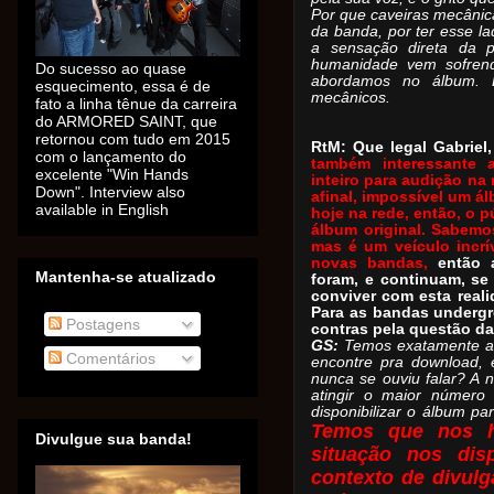
Por que caveiras mecânic
da banda, por ter esse l
a sensação direta da p
humanidade vem sofrend
Do sucesso ao quase
abordamos no álbum. 
esquecimento, essa é de
mecânicos.
fato a linha tênue da carreira
do ARMORED SAINT, que
retornou com tudo em 2015
RtM: Que legal Gabriel
com o lançamento do
também interessante 
excelente "Win Hands
inteiro para audição na
Down". Interview also
afinal, impossível um 
available in English
hoje na rede, então, o p
álbum original. Sabemo
mas é um veículo incrí
novas bandas,
então 
Mantenha-se atualizado
foram, e continuam, se
conviver com esta real
Para as bandas undergr
Postagens
contras pela questão d
GS:
Temos exatamente a 
Comentários
encontre pra download,
nunca se ouviu falar? A n
atingir o maior número
disponibilizar o álbum pa
Temos que nos h
Divulgue sua banda!
situação nos disp
contexto de divulg