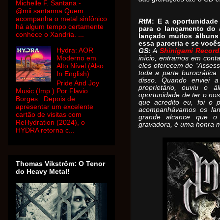
Michelle F. Santana -
@mii.santanna Quem
acompanha o metal sinfônico
R
tM: E a oportunidade
há algum tempo certamente
para o lançamento do 
conhece o Xandria. ...
lançado muitos álbuns
essa parceria e se vocês
Hydra: AOR
GS:
A
Shinigami Record
Moderno em
início, entramos em con
eles oferecem de “Asses
Alto Nível (Also
toda a parte burocrátic
In English)
disso. Quando enviei a
Pride And Joy
proprietário, ouviu o 
Music (Imp.) Por Flavio
oportunidade de ter o no
Borges Depois de
que acredito eu, foi o 
apresentar um excelente
acompanhávamos os lan
cartão de visitas com
grande alcance que o t
ReHydration (2024), o
gravadora, é uma honra m
HYDRA retorna c...
Thomas Vikström: O Tenor
do Heavy Metal!