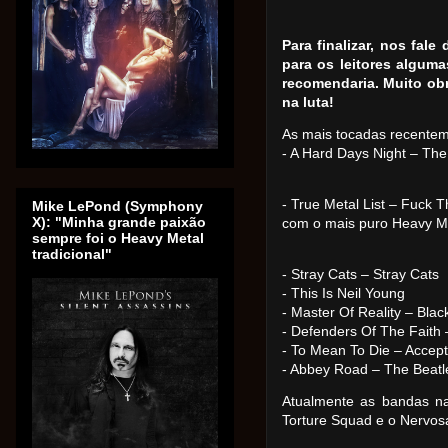
Para finalizar, nos fale
para os leitores algum
recomendaria.
Muito ob
na luta!
As mais tocadas recentem
- A Hard Days Night – The
- True Metal List – Fuck T
Mike LePond (Symphony
X): "Minha grande paixão
com o mais puro Heavy Me
sempre foi o Heavy Metal
tradicional"
- Stray Cats – Stray Cats
- This Is Neil Young
- Master Of Reality – Bla
- Defenders Of The Faith 
- To Mean To Die – Accept
- Abbey Road – The Beatl
Atualmente as bandas n
Torture Squad e o Nervos