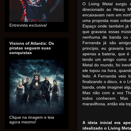
O Living Metal surgiu
direcionado ao Heavy M
encaixavam nem em minha
uma proposta mais volta
Entrevista exclusiva!
Espaço onde também já to
que gravaria essas músic
nenhuma de banda ou co
Fernanda já são amigo
Visions of Atlantis: Os
piratas seguem suas
princípio, eu gravaria to
conquistas
apenas a bateria, que é
tendo um amigo como o 
Metal do mundo, foi inevi
ele topou na hora, quan
feito. A Fernanda veio
finalizando o disco, e o L
banda, onde imaginei alg
Mas não com a voz Thr
todos conhecem. Mas 
maravilhosa, então ela to
Clique na imagem e leia
agora mesmo!
A ideia inicial era a
idealizado o Living Me