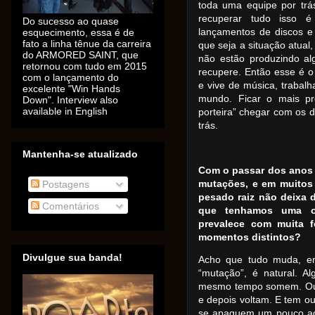
toda uma equipe por trá
recuperar tudo isso é
Do sucesso ao quase
lançamentos de discos e
esquecimento, essa é de
fato a linha tênue da carreira
que seja a situação atual
do ARMORED SAINT, que
não estão produzindo al
retornou com tudo em 2015
recupere. Então esse é
com o lançamento do
e vive de música, trabalh
excelente "Win Hands
mundo. Ficar o mais pr
Down". Interview also
available in English
porteira” chegar com os do
trás.
Mantenha-se atualizado
Com o passar dos anos 
mutações, e em muitos
Postagens
pesado raiz não deixa d
Comentários
que tenhamos uma o
prevalece com muita 
momentos distintos?
Divulgue sua banda!
Acho que tudo muda, e
“mutação”, é natural. 
mesmo tempo somem. Outr
e depois voltam. E tem ou
se apaguem um pouco ao 