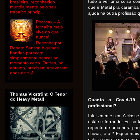
tudo a ver uma coisa com
brasileiro, reconhecido
mundialmente pelo seu
que é Metal pra caramba 
trabalho princip...
ajuda na outra profissão
Phornax – A
fornalha mais
viva do que
nunca!
Resenha por:
Renato Sanson Algumas
bandas parecem
simplesmente nascer no
momento certo. Outras, no
entanto, precisam atravessar
anos de silê...
Thomas Vikström: O Tenor
do Heavy Metal!
Quanto o Covid-19 
profissional?
Infelizmente sim. A classe
está se ferrando. Eu só f
repente de uma hora para
shows, e aí? Fiquei mai
sabia o que fazer, como t