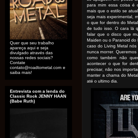
para mim essa coisa é o
mais que o estilo se atua
seja mais experimental, m
o que for dentro do Meta
de tudo isso. O cara lá 
falar que o disco que m
Maiden ou o Paranoid do B
Quer que seu trabalho
caso do Living Metal nós 
apareça aqui e seja
nunca morrer. Queremos n
divulgado através das
nossas redes sociais?
como também não quer
Contate
acontecer o que for den
contato@roadtometal.com e
precisar, não nos import
saiba mais!
manter a chama do Metal 
até o ultimo dia.
Entrevista com a lenda do
Classic Rock JENNY HAAN
(Babe Ruth)