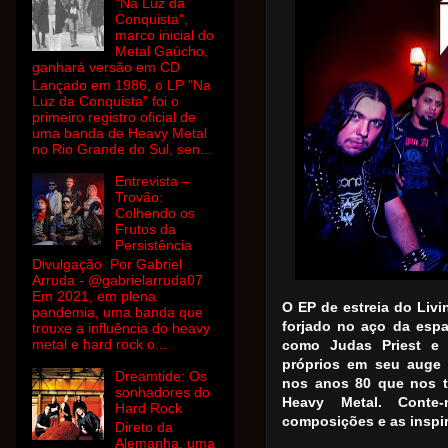
"Na Luz da
Conquista",
marco inicial do
Metal Gaúcho,
ganhará versão em CD
Lançado em 1986, o LP "Na
Luz da Conquista" foi o
primeiro registro oficial de
uma banda de Heavy Metal
no Rio Grande do Sul, sen...
Entrevista –
Trovão:
Colhendo os
Frutos da
Persistência
Divulgação Por Gabriel
Arruda - @gabrielarruda07
Em 2021, em plena
O EP de estreia do Livi
pandemia, uma banda que
forjado no aço da esp
trouxe a influência do heavy
metal e hard rock o...
como Judas Priest e
próprios em seu auge
Dreamtide: Os
nos anos 80 que nos t
sonhadores do
Heavy Metal. Conte
Hard Rock
composições e as inspi
Direto da
Alemanha, uma