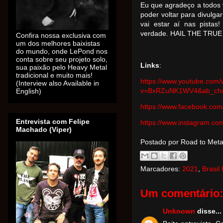
Eu que agradeço a todos 
poder voltar para divulga
vai estar aí nas pista
verdade. HAIL THE TRUE
Confira nossa exclusiva com
um dos melhores baixistas
do mundo, onde LePond nos
conta sobre seu projeto solo,
Links
:
sua paixão pelo Heavy Metal
tradicional e muito mais!
https://www.youtube.com/
(Interview also Available in
v=BxRZuNK1WV4&ab_chan
English)
https://www.facebook.com/
Entrevista com Felipe
https://www.instagram.com/
Machado (Viper)
Postado por Road to Met
Marcadores:
2021
,
Brasil
Um comentário:
Unknown
disse...