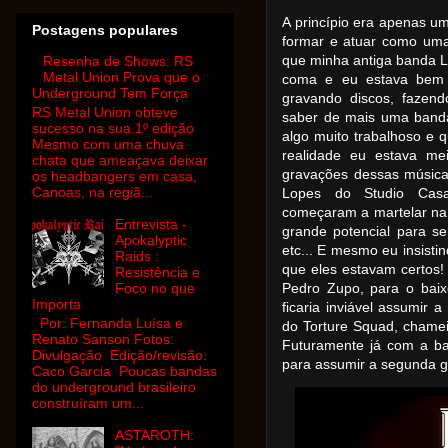
A princípio era apenas u
Postagens populares
formar e atuar como um
que minha antiga banda L
Resenha de Shows: RS
Metal Union Prova que o
coma e eu estava bem 
Underground Tem Força
gravando discos, fazen
RS Metal Union obteve
saber de mais uma banda
sucesso na sua 1º edição
algo muito trabalhoso e 
Mesmo com uma chuva
realidade eu estava me
chata que ameaçava deixar
gravações dessas música
os headbangers em casa,
Canoas, na regiã...
Lopes do Studio Casa
começaram a martelar na
Entrevista -
grande potencial para s
Apokalyptic
etc... E mesmo eu insisti
Raids :
que eles estavam certos
Resistência e
Foco no que
Pedro Zupo, para o baix
Importa
ficaria inviável assumir
Por: Fernanda Luísa e
do Torture Squad, chamei
Renato Sanson Fotos:
Futuramente já com a b
Divulgação Edição/revisão:
para assumir a segunda gu
Caco Garcia Poucas bandas
do underground brasileiro
construíram um...
ASTAROTH: