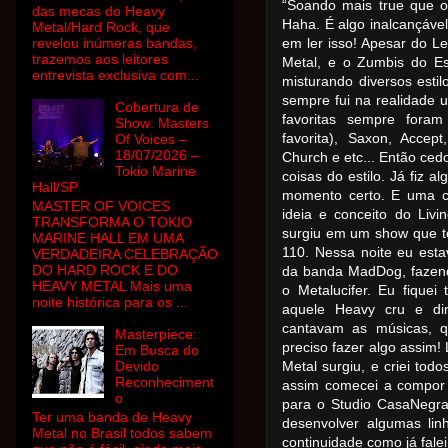
“Soando mais true que 
das mecas do Heavy
Haha. É algo inalcançáve
Metal/Hard Rock, que
revelou inúmeras bandas,
em ler isso! Apesar do L
trazemos aos leitores
Metal, e o Zumbis do E
entrevista exclusiva com...
misturando diversos esti
sempre fui na realidade 
Cobertura de
favoritas sempre fora
Show: Masters
favorita), Saxon, Accep
Of Voices –
18/07/2026 –
Church e etc... Então ced
Tokio Marine
coisas do estilo. Já fiz 
Hall/SP
momento certo. E uma c
MASTER OF VOICES
ideia e conceito do Liv
TRANSFORMA O TOKIO
surgiu em um show que t
MARINE HALL EM UMA
110. Nessa noite eu est
VERDADEIRA CELEBRAÇÃO
DO HARD ROCK E DO
da banda MadDog, fazend
HEAVY METAL Mais uma
o Metalucifer. Eu fique
noite histórica para os ...
aquele Heavy cru e dir
cantavam as músicas, q
Masterpiece:
preciso fazer algo assim!
Em Busca do
Devido
Metal surgiu, e criei tod
Reconheciment
assim comecei a compor 
o
para o Studio CasaNegra
Ter uma banda de Heavy
desenvolver algumas lin
Metal no Brasil todos sabem
continuidade como já fale