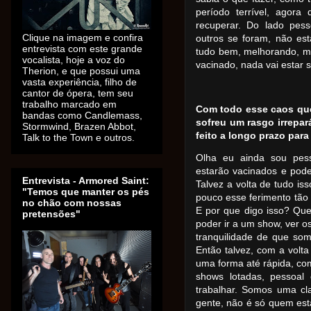
período terrível, agor
recuperar. Do lado pes
Clique na imagem e confira
outros se foram, não est
entrevista com este grande
tudo bem, melhorando, m
vocalista, hoje a voz do
vacinado, nada vai estar 
Therion, e que possui uma
vasta experiência, filho de
cantor de ópera, tem seu
trabalho marcado em
Com todo esse caos que
bandas como Candlemass,
sofreu um rasgo irrepar
Stormwind, Brazen Abbot,
feito a longo prazo par
Talk to the Town e outros.
Olha eu ainda sou pess
estarão vacinados e pode
Entrevista - Armored Saint:
Talvez a volta de tudo is
"Temos que manter os pés
pouco esse ferimento tão 
no chão com nossas
E por que digo isso? Qu
pretensões"
poder ir a um show, ver os
tranquilidade de que so
Então talvez, com a volt
uma forma até rápida, com
shows lotadas, pessoal 
trabalhar. Somos uma cla
gente, não é só quem está