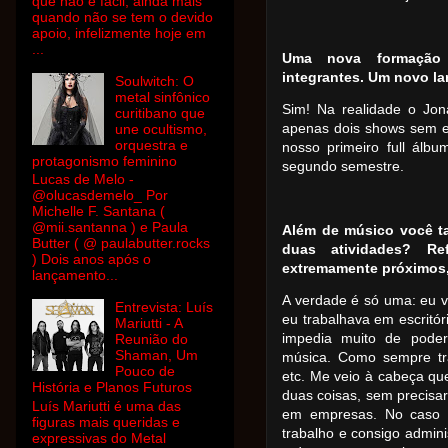
que não é fácil, ainda mais
quando não se tem o devido
apoio, infelizmente hoje em
...
Uma nova formação 
integrantes. Um novo l
Soulwitch: O
metal sinfônico
Sim! Na realidade o Jon
curitibano que
apenas dois shows sem e
une ocultismo,
orquestra e
nosso primeiro full álb
protagonismo feminino
segundo semestre.
Lucas de Melo -
@olucasdemelo_ Por
Michelle F. Santana (
@mii.santanna ) e Paula
Além de músico você ta
Butter ( @ paulabutter.rocks
duas atividades? Re
) Dois anos após o
extremamente próximos
lançamento...
A verdade é só uma: eu vi
Entrevista: Luís
eu trabalhava em escritó
Mariutti - A
impedia muito de poder
Reunião do
Shaman, Um
música. Como sempre tra
Pouco de
etc. Me veio à cabeça que
História e Planos Futuros
duas coisas, sem precisa
Luís Mariutti é uma das
em empresas. No caso 
figuras mais queridas e
trabalho e consigo admin
expressivas do Metal