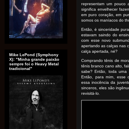
representam um pouco a
significa envelhecer faze
em puro coração, em pur
somos os maníacos do th
Então, é sinceridade pur
estavam saindo do ensi
com esse novo submundo,
apertando as calças nas 
calça apertada, né?
Mike LePond (Symphony
X): "Minha grande paixão
Comprando tênis de mora
sempre foi o Heavy Metal
tênis branco cano alto, fa
tradicional"
sabe? Então, toda uma 
Então, para mim, esse 
essa inocência da juventu
sinceros, eles são ingên
revisitá-lo.