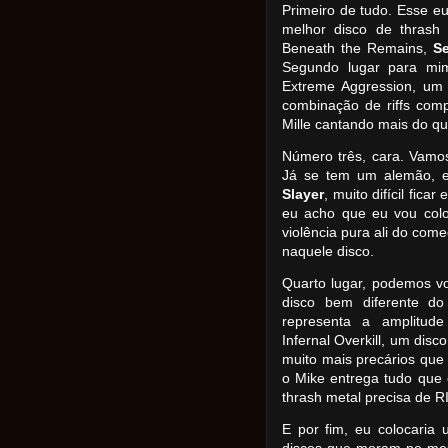
Primeiro de tudo. Esse e
melhor disco de thrash 
Beneath the Remains,
Se
Segundo lugar para m
Extreme Aggression, um
combinação de riffs comp
Mille cantando mais do qu
Número três, cara. Vamo
Já se tem um alemão, e
Slayer
, muito difícil fica
eu acho que eu vou colo
violência pura ali do com
naquele disco.
Quarto lugar, podemos vo
disco bem diferente d
representa a amplitud
Infernal Overkill, um disc
muito mais precários que
o Mike entrega tudo que o
thrash metal precisa de R
E por fim, eu colocaria