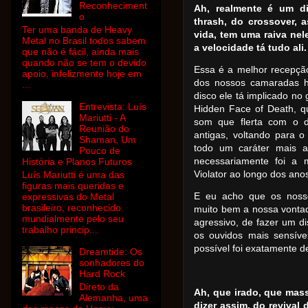
Reconheciment
Ah, realmente é um di
o
thrash, do crossover, 
Ter uma banda de Heavy
vida, tem uma raiva nel
Metal no Brasil todos sabem
a velocidade tá tudo ali.
que não é fácil, ainda mais
quando não se tem o devido
Essa é a melhor recepçã
apoio, infelizmente hoje em
dos nossos camaradas h
...
disco ele tá implicado no
Entrevista: Luís
Hidden Face of Death, q
Mariutti - A
som que flerta com o de
Reunião do
antigas, voltando para 
Shaman, Um
todo um caráter mais an
Pouco de
necessariamente foi a 
História e Planos Futuros
Violator ao longo dos ano
Luís Mariutti é uma das
figuras mais queridas e
E eu acho que os noss
expressivas do Metal
brasileiro, reconhecido
muito bem a nossa vontad
mundialmente pelo seu
agressivo, de fazer um d
trabalho princip...
os ouvidos mais sensíve
possível foi exatamente 
Dreamtide: Os
sonhadores do
Hard Rock
Direto da
Ah, que irado, que mas
Alemanha, uma
dizer assim, do revival