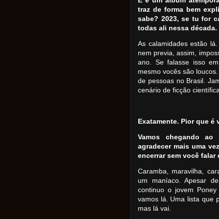
E é um álbum atemporal
traz de forma bem expl
sabe? 2023, se tu for c
todas ali nessa década.
As calamidades estão lá
nem previa, assim, impos
ano. Se falasse isso em 
mesmo vocês são loucos. 
de pessoas no Brasil. Jam
cenário de ficção científic
Exatamente. Pior que é 
Vamos chegando ao f
agradecer mais uma ve
encerrar sem você falar 
Caramba, maravilha, cara
um maníaco. Apesar de
continuo o jovem Poney 
vamos lá. Uma lista que
mas lá vai.