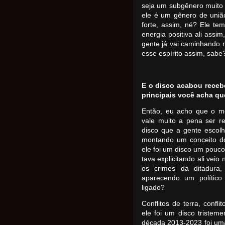
seja um subgênero muito
ele é um gênero de uniã
forte, assim, né? Ele te
energia positiva ali assi
gente já vai caminhando
esse espírito assim, sab
E o disco acabou receb
principais você acha q
Então, eu acho que o mo
vale muito a pena ser r
disco que a gente escolh
montando um conceito do
ele foi um disco um pouco
tava explicitando ali vei
os crimes da ditadura,
aparecendo um político
ligado?
Conflitos de terra, confl
ele foi um disco tristem
década 2013-2023 foi uma