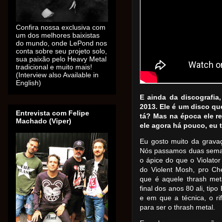
Confira nossa exclusiva com
um dos melhores baixistas
do mundo, onde LePond nos
conta sobre seu projeto solo,
sua paixão pelo Heavy Metal
tradicional e muito mais!
(Interview also Available in
English)
E ainda da discografia,
2013. Ele é um disco qu
Entrevista com Felipe
tá? Mas na época ele re
Machado (Viper)
ele agora há pouco, eu 
Eu gosto muito da gravaç
Nós passamos duas seman
o ápice do que o Violato
do Violent Mosh, pro Chem
que é aquele thrash met
final dos anos 80 ali, ti
e em que a técnica, o ri
para ser o thrash metal.