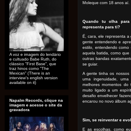
Moleque com 18 anos aí.
Quando tu olha para 
representa para ti?
É, cara, ele representa a
gente entendendo e apr
estilo, entendendo como 
aquela batida, como que 
A voz e imagem do lendário
outras bandas exatament
e cultuado Babe Ruth, do
clássico "First Base", que
se guiar.
traz hinos como "The
Mexican" (There is an
A gente tinha os nossos
interview's english version
uma ingenuidade, uma 
available on it)
melhores momentos do t
muito ligado a um espír
desafio envelhecer fazen
Napalm Records, clique na
encarou no novo álbum a
imagem e acesse o site da
gravadora
Sim, se reinventar e ev
E as escolhas, como eu 