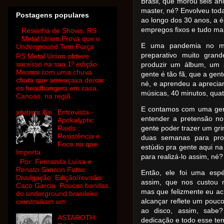
Brasil, que morou seis anos
master, né? Envolveu tod
Postagens populares
ao longo dos 30 anos, a é
empregos fixos e tudo ma
Resenha de Shows: RS
Metal Union Prova que o
E uma pandemia no me
Underground Tem Força
preparativo muito gran
RS Metal Union obteve
sucesso na sua 1º edição
produzir um álbum, um 
Mesmo com uma chuva
gente é tão fã, que a gen
chata que ameaçava deixar
né, e aprendeu a aprecia
os headbangers em casa,
músicas, 40 minutos, quat
Canoas, na regiã...
E contamos com uma gen
Entrevista -
entender a pretensão no
Apokalyptic
Raids :
gente poder trazer um gri
Resistência e
duas semanas para prod
Foco no que
estúdio pra gente aqui na
Importa
para realizá-lo assim, né
Por: Fernanda Luísa e
Renato Sanson Fotos:
Então, ele foi uma espé
Divulgação Edição/revisão:
assim, que nos custou m
Caco Garcia Poucas bandas
mas que felizmente eu ac
do underground brasileiro
alcançar reflete um pouc
construíram um...
ao disco, assim, sabe
ASTAROTH:
dedicação e todo esse te