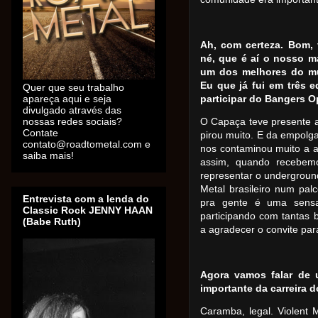
Ah, com certeza. Bom, 
né, que é aí o nosso m
um dos melhores do mu
Eu que já fui em três 
Quer que seu trabalho
apareça aqui e seja
participar do Bangers O
divulgado através das
nossas redes sociais?
O Capaça teve presente a
Contate
pirou muito. E da empolga
contato@roadtometal.com e
nos contaminou muito a al
saiba mais!
assim, quando recebemo
representar o underground
Metal brasileiro num pal
Entrevista com a lenda do
pra gente é uma sensa
Classic Rock JENNY HAAN
participando com tantas 
(Babe Ruth)
a agradecer o convite para
Agora vamos falar de
importante da carreira d
Caramba, legal. Violent 