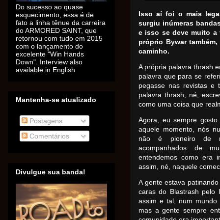
Do sucesso ao quase
Isso aí foi o mais leg
esquecimento, essa é de
fato a linha tênue da carreira
surgiu inúmeras banda
do ARMORED SAINT, que
e isso se deve muito a 
retornou com tudo em 2015
próprio Bywar também,
com o lançamento do
caminho.
excelente "Win Hands
Down". Interview also
A própria palavra thrash 
available in English
palavra que para se refer
pegasse nas revistas e t
palavra thrash, né, escr
Mantenha-se atualizado
como uma coisa que real
Agora, eu sempre gosto 
Postagens
aquele momento, nós nu
Comentários
não é pioneiro de n
acompanhados de mui
entendemos como era im
assim, né, naquele comeci
Divulgue sua banda!
A gente estava patinando
caras do Blastrash pelo
assim e tal, num mundo m
mas a gente sempre ent
comunidade era important