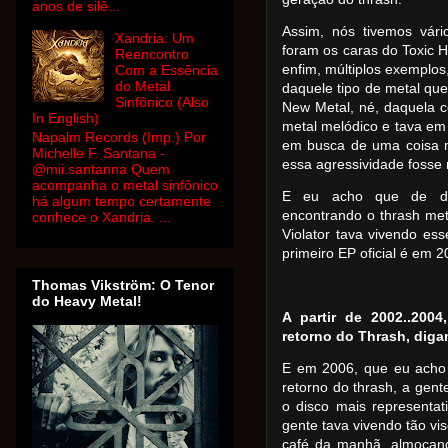
anos de silê...
Assim, nós tivemos vár
Xandria: Um
foram os caras do Toxic H
Reencontro
enfim, múltiplos exemplo
Com a Essência
do Metal
daquele tipo de metal que
Sinfônico (Also
New Metal, né, daquela c
In English)
metal melódico e tava em 
Napalm Records (Imp.) Por
em busca de uma coisa 
Michelle F. Santana -
essa agressividade fosse
@mii.santanna Quem
acompanha o metal sinfônico
E eu acho que de dif
há algum tempo certamente
encontrando o thrash met
conhece o Xandria. ...
Violator tava vivendo e
primeiro EP oficial é em 
Thomas Vikström: O Tenor
do Heavy Metal!
A partir de 2002..200
retorno do Thrash, dig
E em 2006, que eu acho 
retorno do thrash, a gent
o disco mais representa
gente tava vivendo tão vi
café da manhã, almoçand