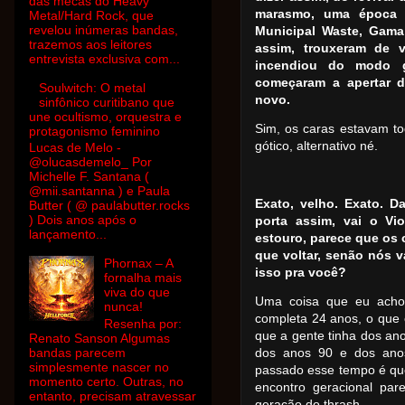
das mecas do Heavy
marasmo, uma época ali
Metal/Hard Rock, que
revelou inúmeras bandas,
Municipal Waste, Gam
trazemos aos leitores
assim, trouxeram de 
entrevista exclusiva com...
incendiou do modo g
começaram a apertar d
Soulwitch: O metal
novo.
sinfônico curitibano que
une ocultismo, orquestra e
Sim, os caras estavam t
protagonismo feminino
gótico, alternativo né.
Lucas de Melo -
@olucasdemelo_ Por
Michelle F. Santana (
@mii.santanna ) e Paula
Exato, velho. Exato. 
Butter ( @ paulabutter.rocks
) Dois anos após o
porta assim, vai o Vi
lançamento...
estouro, parece que os 
que voltar, senão nós v
Phornax – A
isso pra você?
fornalha mais
viva do que
Uma coisa que eu acho 
nunca!
completa 24 anos, o que 
Resenha por:
que a gente tinha dos ano
Renato Sanson Algumas
bandas parecem
dos anos 90 e dos ano
simplesmente nascer no
passado esse tempo é qu
momento certo. Outras, no
encontro geracional pa
entanto, precisam atravessar
geração do thrash.