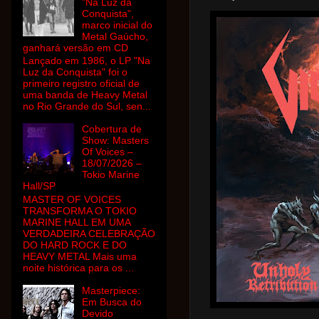
"Na Luz da
Conquista",
marco inicial do
Metal Gaúcho,
ganhará versão em CD
Lançado em 1986, o LP "Na
Luz da Conquista" foi o
primeiro registro oficial de
uma banda de Heavy Metal
no Rio Grande do Sul, sen...
Cobertura de
Show: Masters
Of Voices –
18/07/2026 –
Tokio Marine
Hall/SP
MASTER OF VOICES
TRANSFORMA O TOKIO
MARINE HALL EM UMA
VERDADEIRA CELEBRAÇÃO
DO HARD ROCK E DO
HEAVY METAL Mais uma
noite histórica para os ...
Masterpiece:
Em Busca do
Devido