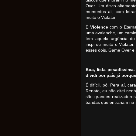
discos que moram no me
Over. Um disco altament
momentos ali, com letras
muito o Violator.
E
Violence
com o Eterna
uma avalanche, um caminhã
tem aquela urgência do
inspirou muito o Violator
esses dois, Game Over e E
Boa, lista pesadíssima
dividi por país já porque
É difícil, pô. Pera aí, ca
Renato, eu não citei nen
são grandes realizadores 
bandas que entrariam na 