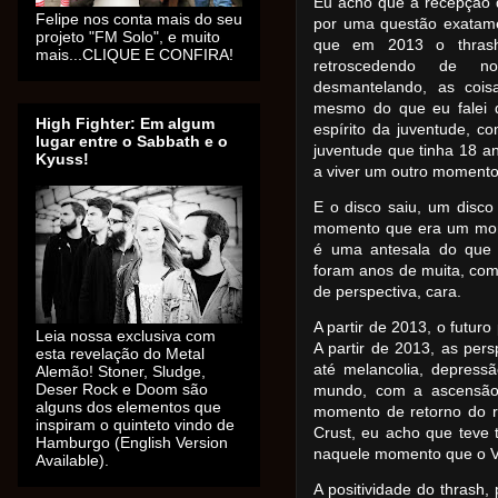
Eu acho que a recepção d
Felipe nos conta mais do seu
por uma questão exatame
projeto "FM Solo", e muito
que em 2013 o thrash
mais...CLIQUE E CONFIRA!
retroscedendo de 
desmantelando, as cois
mesmo do que eu falei 
High Fighter: Em algum
espírito da juventude, c
lugar entre o Sabbath e o
juventude que tinha 18 
Kyuss!
a viver um outro moment
E o disco saiu, um disco 
momento que era um mome
é uma antesala do que 
foram anos de muita, co
de perspectiva, cara.
A partir de 2013, o futur
Leia nossa exclusiva com
A partir de 2013, as per
esta revelação do Metal
até melancolia, depress
Alemão! Stoner, Sludge,
Deser Rock e Doom são
mundo, com a ascensão
alguns dos elementos que
momento de retorno do r
inspiram o quinteto vindo de
Crust, eu acho que teve 
Hamburgo (English Version
naquele momento que o Vi
Available).
A positividade do thrash