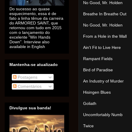
No Good, Mr. Holden
Do sucesso ao quase
esquecimento, essa é de
Breathe In Breathe Out
fato a linha tênue da carreira
do ARMORED SAINT, que
No Good, Mr. Holden
retornou com tudo em 2015
com o lançamento do
From a Hole in the Wall
excelente "Win Hands
Down". Interview also
available in English
Ain't Fit to Live Here
Rampant Fields
Mantenha-se atualizado
Bird of Paradise
Postagens
An Industry of Murder
Comentários
Hisingen Blues
Goliath
Divulgue sua banda!
Uncomfortably Numb
Twice