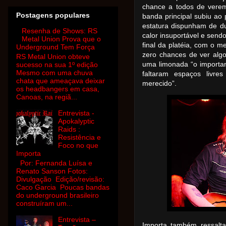
chance a todos de vere
Postagens populares
banda principal subiu ao 
estatura dispunham de du
Resenha de Shows: RS
calor insuportável e send
Metal Union Prova que o
final da platéia, com o 
Underground Tem Força
zero chances de ver alg
RS Metal Union obteve
uma limonada “o importan
sucesso na sua 1º edição
Mesmo com uma chuva
faltaram espaços livre
chata que ameaçava deixar
merecido”.
os headbangers em casa,
Canoas, na regiã...
Entrevista -
Apokalyptic
Raids :
Resistência e
Foco no que
Importa
Por: Fernanda Luísa e
Renato Sanson Fotos:
Divulgação Edição/revisão:
Caco Garcia Poucas bandas
do underground brasileiro
construíram um...
Entrevista –
Importa também ressalt