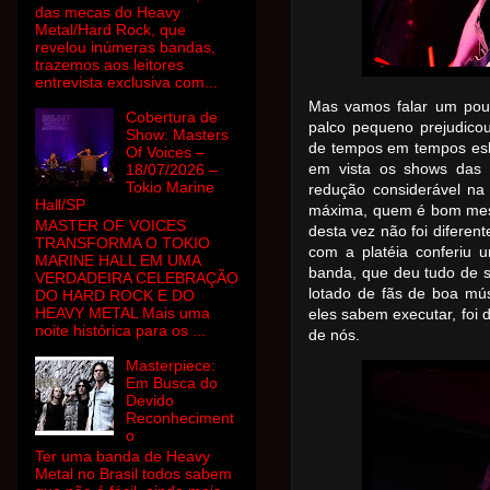
das mecas do Heavy
Metal/Hard Rock, que
revelou inúmeras bandas,
trazemos aos leitores
entrevista exclusiva com...
Mas vamos falar um pouc
Cobertura de
palco pequeno prejudico
Show: Masters
de tempos em tempos esb
Of Voices –
em vista os shows das 
18/07/2026 –
Tokio Marine
redução considerável na
Hall/SP
máxima, quem é bom mesm
MASTER OF VOICES
desta vez não foi diferen
TRANSFORMA O TOKIO
com a platéia conferiu 
MARINE HALL EM UMA
banda, que deu tudo de s
VERDADEIRA CELEBRAÇÃO
lotado de fãs de boa mú
DO HARD ROCK E DO
HEAVY METAL Mais uma
eles sabem executar, foi 
noite histórica para os ...
de nós.
Masterpiece:
Em Busca do
Devido
Reconheciment
o
Ter uma banda de Heavy
Metal no Brasil todos sabem