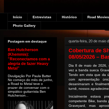
Início
Entrevistas
Histórico
Road Movies!
Photo Gallery
quarta-feira, 20 de maio 
Postagem em destaque
Cobertura de S
Ben Hutcherson
(Khemmis):
08/05/2026 – B
"Reconectamos com a
alegria de fazer Heavy
Dia 8 de maio de 2026, s
Metal”
vez a banda sueca Grave
Tendo em vista que da úl
Divulgação Por Paula Butter
com apresentação ún
No começo do mês de junho,
a Road to Metal teve o
desanimaram e finalmen
prazer de conversar com o
turnê, nossos agradecime
simpático guitarrista Ben
Hutcherson...
Inicialmente estava pr
competente Bike, banda 
Graveyard, mas aprox