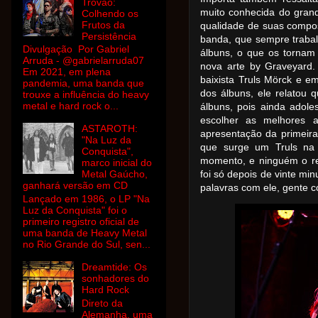
Trovão:
muito conhecida do grande
Colhendo os
Frutos da
qualidade de suas compos
Persistência
banda, que sempre trabal
Divulgação Por Gabriel
álbuns, o que os torna
Arruda - @gabrielarruda07
nova arte by Graveyard. 
Em 2021, em plena
baixista Truls Mörck e 
pandemia, uma banda que
dos álbuns, ele relatou
trouxe a influência do heavy
metal e hard rock o...
álbuns, pois ainda adole
escolher as melhores a
ASTAROTH:
apresentação da primeir
"Na Luz da
que surge um Truls na 
Conquista",
momento, e ninguém o r
marco inicial do
Metal Gaúcho,
foi só depois de vinte mi
ganhará versão em CD
palavras com ele, gente 
Lançado em 1986, o LP "Na
Luz da Conquista" foi o
primeiro registro oficial de
uma banda de Heavy Metal
no Rio Grande do Sul, sen...
Dreamtide: Os
sonhadores do
Hard Rock
Direto da
Alemanha, uma