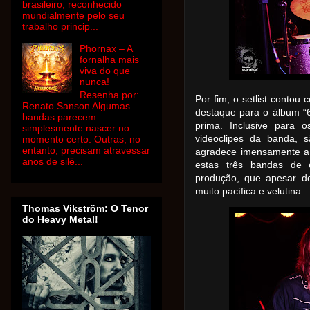
brasileiro, reconhecido
mundialmente pelo seu
trabalho princip...
Phornax – A
fornalha mais
viva do que
nunca!
Resenha por:
Por fim, o setlist contou
Renato Sanson Algumas
destaque para o álbum “
bandas parecem
prima. Inclusive para 
simplesmente nascer no
videoclipes da banda, s
momento certo. Outras, no
entanto, precisam atravessar
agradece imensamente a 
anos de silê...
estas três bandas de 
produção, que apesar do
muito pacífica e velutina.
Thomas Vikström: O Tenor
do Heavy Metal!