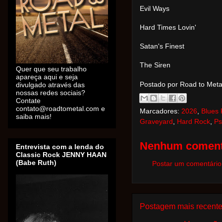
Evil Ways
Hard Times Lovin'
Satan's Finest
The Siren
Quer que seu trabalho
apareça aqui e seja
divulgado através das
Postado por Road to Met
nossas redes sociais?
Contate
contato@roadtometal.com e
Marcadores:
2026
,
Blues
saiba mais!
Graveyard
,
Hard Rock
,
Ps
Nenhum coment
Entrevista com a lenda do
Classic Rock JENNY HAAN
(Babe Ruth)
Postar um comentário
Postagem mais recent