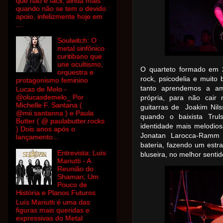
que não é fácil, ainda mais
quando não se tem o devido
apoio, infelizmente hoje em
...
Soulwitch: O
metal sinfônico
curitibano que
une ocultismo,
O quarteto formado em 
orquestra e
rock, psicodelia e muito 
protagonismo feminino
tanto aprendemos a am
Lucas de Melo -
@olucasdemelo_ Por
própria, para não cair
Michelle F. Santana (
guitarras de Joakim Nil
@mii.santanna ) e Paula
quando o baixista Tr
Butter ( @ paulabutter.rocks
identidade mais melodio
) Dois anos após o
Jonatan Larocca-Ramm 
lançamento...
bateria, fazendo um estr
Entrevista: Luís
bluseira, no melhor sentid
Mariutti - A
Reunião do
Shaman, Um
Pouco de
História e Planos Futuros
Luís Mariutti é uma das
figuras mais queridas e
expressivas do Metal