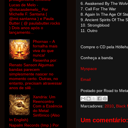
6. Awakened By The Wolv
Lucas de Melo -
7. Call For The War
@olucasdemelo_ Por
Michelle F. Santana (
8. Again In The Age Of St
@mii.santanna ) e Paula
9. Ancient Spirits Of The
Butter ( @ paulabutter.rocks
10. Strongblood
) Dois anos após o
11. Outro
lançamento...
Phornax – A
fornalha mais
Compre o CD pela Hölle
viva do que
nunca!
Conheça a banda
Resenha por:
Renato Sanson Algumas
Myspace
bandas parecem
simplesmente nascer no
momento certo. Outras, no
Email
entanto, precisam atravessar
anos de silê...
Postado por Road to Met
Xandria: Um
Reencontro
Com a Essência
Marcadores:
2010
,
Black 
do Metal
Sinfônico (Also
Um comentário:
In English)
Napalm Records (Imp.) Por