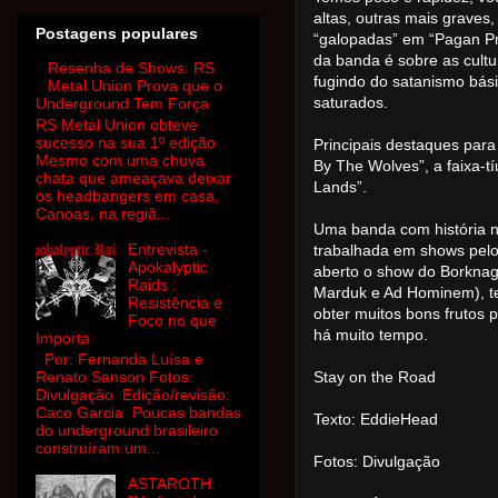
altas, outras mais grave
Postagens populares
“galopadas” em “Pagan Prid
da banda é sobre as cultur
Resenha de Shows: RS
fugindo do satanismo bás
Metal Union Prova que o
saturados.
Underground Tem Força
RS Metal Union obteve
sucesso na sua 1º edição
Principais destaques par
Mesmo com uma chuva
By The Wolves”, a faixa-tí
chata que ameaçava deixar
Lands”.
os headbangers em casa,
Canoas, na regiã...
Uma banda com história 
Entrevista -
trabalhada em shows pelo 
Apokalyptic
aberto o show do Borknaga
Raids :
Marduk e Ad Hominem), te
Resistência e
obter muitos bons frutos 
Foco no que
há muito tempo.
Importa
Por: Fernanda Luísa e
Renato Sanson Fotos:
Stay on the Road
Divulgação Edição/revisão:
Caco Garcia Poucas bandas
Texto: EddieHead
do underground brasileiro
construíram um...
Fotos: Divulgação
ASTAROTH: