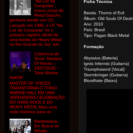
"Na Luz da
Ficha Técnica
Conquista",
marco inicial do
Banda: Thorns of Evil
Metal Gaúcho,
Álbum: Old Souls Of Destr
ganhará versão em CD
Ano: 2010
Lançado em 1986, o LP "Na
País: Brasil
Luz da Conquista" foi o
primeiro registro oficial de
Tipo: Pagan Black Metal
uma banda de Heavy Metal
no Rio Grande do Sul, sen...
Formação
Cobertura de
Abyssius (Bateria)
Show: Masters
Of Voices –
Igniis Inferniis (Guitarra)
18/07/2026 –
Triumphsword (Vocal)
Tokio Marine
Stormbringer (Guitarra)
Hall/SP
Bloodhate (Baixo)
MASTER OF VOICES
TRANSFORMA O TOKIO
MARINE HALL EM UMA
VERDADEIRA CELEBRAÇÃO
DO HARD ROCK E DO
HEAVY METAL Mais uma
noite histórica para os ...
Masterpiece:
Em Busca do
Devido