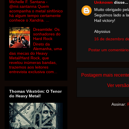
Michelle F. Santana -
Unknown
disse...
@mii.santanna Quem
Muito obrigado pel
acompanha o metal sinfônico
Seguimos lado a la
há algum tempo certamente
conhece o Xandria. ...
Hail victory!
Dreamtide: Os
Abyssius
sonhadores do
Hard Rock
16 de dezembro de
Direto da
Alemanha, uma
Postar um comentário
das mecas do Heavy
Metal/Hard Rock, que
revelou inúmeras bandas,
trazemos aos leitores
entrevista exclusiva com...
Postagem mais recent
Ver versão
Thomas Vikström: O Tenor
do Heavy Metal!
Assinar: