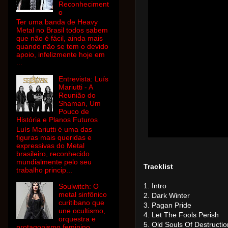
Reconheciment
o
Ter uma banda de Heavy
Metal no Brasil todos sabem
que não é fácil, ainda mais
quando não se tem o devido
apoio, infelizmente hoje em
...
Entrevista: Luís
Mariutti - A
Reunião do
Shaman, Um
Pouco de
História e Planos Futuros
Luís Mariutti é uma das
figuras mais queridas e
expressivas do Metal
brasileiro, reconhecido
mundialmente pelo seu
Tracklist
trabalho princip...
1. Intro
Soulwitch: O
metal sinfônico
2. Dark Winter
curitibano que
3. Pagan Pride
une ocultismo,
4. Let The Fools Perish
orquestra e
5. Old Souls Of Destructio
protagonismo feminino