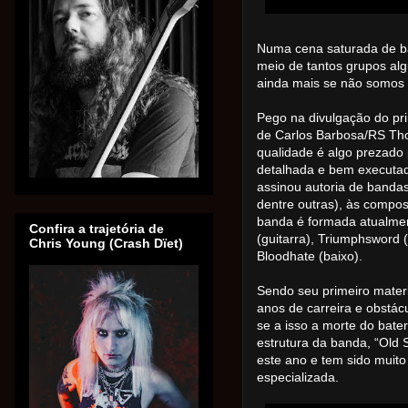
Numa cena saturada de ban
meio de tantos grupos alg
ainda mais se não somos 
Pego na divulgação do pr
de Carlos Barbosa/RS Thor
qualidade é algo prezado 
detalhada e bem executad
assinou autoria de banda
dentre outras), às compos
banda é formada atualmente
Confira a trajetória de
(guitarra), Triumphsword (
Chris Young (Crash Dïet)
Bloodhate (baixo).
Sendo seu primeiro materi
anos de carreira e obstác
se a isso a morte do bater
estrutura da banda, “Old S
este ano e tem sido muito
especializada.