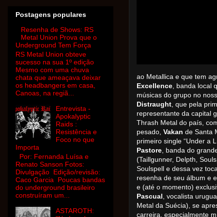
Postagens populares
Resenha de Shows: RS
Metal Union Prova que o
Underground Tem Força
RS Metal Union obteve
sucesso na sua 1º edição
Mesmo com uma chuva
ao Metallica e que tem a
chata que ameaçava deixar
os headbangers em casa,
Excellence
, banda local 
Canoas, na regiã...
músicas do grupo no nos
Distraught
, que pela pri
Entrevista -
representante da capital
Apokalyptic
Thrash Metal do país, com
Raids :
Resistência e
pesado,
Vakan
de Santa 
Foco no que
primeiro single “Under a L
Importa
Pastore
, banda do grande
Por: Fernanda Luísa e
(Taillgunner, Delpth, Sou
Renato Sanson Fotos:
Soulspell e dessa vez toca
Divulgação Edição/revisão:
resenha de seu álbum e en
Caco Garcia Poucas bandas
e (até o momento) exclusi
do underground brasileiro
construíram um...
Pascual
, vocalista urugu
Metal da Suécia), se apr
ASTAROTH:
carreira, especialmente m