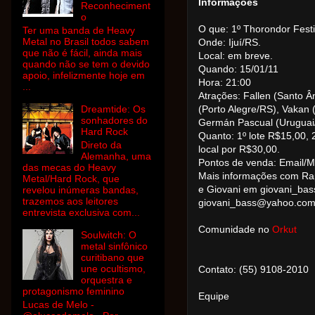
Informações
Reconheciment
o
O que: 1º Thorondor Festi
Ter uma banda de Heavy
Metal no Brasil todos sabem
Onde: Ijuí/RS.
que não é fácil, ainda mais
Local: em breve.
quando não se tem o devido
Quando: 15/01/11
apoio, infelizmente hoje em
Hora: 21:00
...
Atrações: Fallen (Santo Ân
Dreamtide: Os
(Porto Alegre/RS), Vakan 
sonhadores do
Germán Pascual (Uruguai/
Hard Rock
Quanto: 1º lote R$15,00, 
Direto da
local por R$30,00.
Alemanha, uma
Pontos de venda: Email/
das mecas do Heavy
Mais informações com Ra
Metal/Hard Rock, que
e Giovani em giovani_ba
revelou inúmeras bandas,
trazemos aos leitores
giovani_bass@yahoo.com.
entrevista exclusiva com...
Comunidade no
Orkut
Soulwitch: O
metal sinfônico
curitibano que
une ocultismo,
Contato: (55) 9108-2010
orquestra e
protagonismo feminino
Equipe
Lucas de Melo -