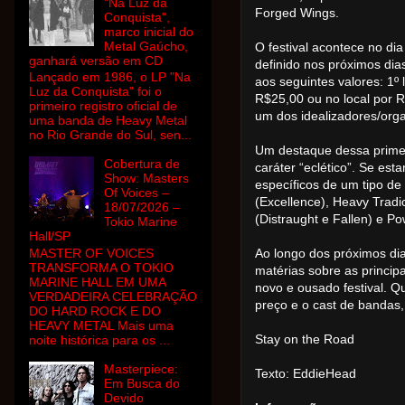
"Na Luz da
Forged Wings.
Conquista",
marco inicial do
Metal Gaúcho,
O festival acontece no dia
ganhará versão em CD
definido nos próximos dias
Lançado em 1986, o LP "Na
aos seguintes valores: 1º 
Luz da Conquista" foi o
R$25,00 ou no local por R
primeiro registro oficial de
um dos idealizadores/orga
uma banda de Heavy Metal
no Rio Grande do Sul, sen...
Um destaque dessa primei
Cobertura de
caráter “eclético”. Se e
Show: Masters
específicos de um tipo de
Of Voices –
(Excellence), Heavy Tradi
18/07/2026 –
(Distraught e Fallen) e P
Tokio Marine
Hall/SP
MASTER OF VOICES
Ao longo dos próximos di
TRANSFORMA O TOKIO
matérias sobre as princi
MARINE HALL EM UMA
novo e ousado festival. Q
VERDADEIRA CELEBRAÇÃO
preço e o cast de bandas,
DO HARD ROCK E DO
HEAVY METAL Mais uma
Stay on the Road
noite histórica para os ...
Masterpiece:
Texto: EddieHead
Em Busca do
Devido