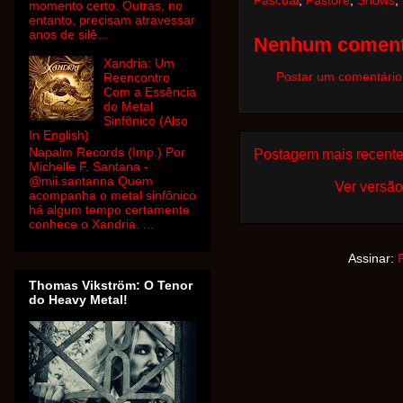
Pascual
,
Pastore
,
Shows
,
momento certo. Outras, no
entanto, precisam atravessar
anos de silê...
Nenhum coment
Xandria: Um
Postar um comentário
Reencontro
Com a Essência
do Metal
Sinfônico (Also
In English)
Napalm Records (Imp.) Por
Postagem mais recent
Michelle F. Santana -
@mii.santanna Quem
Ver versão
acompanha o metal sinfônico
há algum tempo certamente
conhece o Xandria. ...
Assinar:
Thomas Vikström: O Tenor
do Heavy Metal!