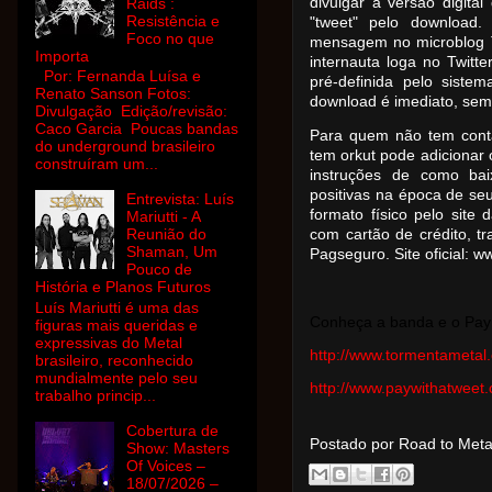
divulgar a versão digit
Raids :
Resistência e
"tweet" pelo downloa
Foco no que
mensagem no microblog Tw
Importa
internauta loga no Twit
Por: Fernanda Luísa e
pré-definida pelo siste
Renato Sanson Fotos:
download é imediato, sem
Divulgação Edição/revisão:
Caco Garcia Poucas bandas
Para quem não tem cont
do underground brasileiro
tem orkut pode adicionar 
construíram um...
instruções de como bai
positivas na época de se
Entrevista: Luís
formato físico pelo site
Mariutti - A
Reunião do
com cartão de crédito, tr
Shaman, Um
Pagseguro. Site oficial: 
Pouco de
História e Planos Futuros
Luís Mariutti é uma das
Conheça a banda e o Pay 
figuras mais queridas e
expressivas do Metal
http://www.tormentametal
brasileiro, reconhecido
mundialmente pelo seu
http://www.paywithatweet
trabalho princip...
Cobertura de
Postado por Road to Met
Show: Masters
Of Voices –
18/07/2026 –