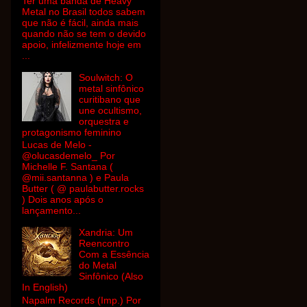
Ter uma banda de Heavy
Metal no Brasil todos sabem
que não é fácil, ainda mais
quando não se tem o devido
apoio, infelizmente hoje em
...
Soulwitch: O
metal sinfônico
curitibano que
une ocultismo,
orquestra e
protagonismo feminino
Lucas de Melo -
@olucasdemelo_ Por
Michelle F. Santana (
@mii.santanna ) e Paula
Butter ( @ paulabutter.rocks
) Dois anos após o
lançamento...
Xandria: Um
Reencontro
Com a Essência
do Metal
Sinfônico (Also
In English)
Napalm Records (Imp.) Por