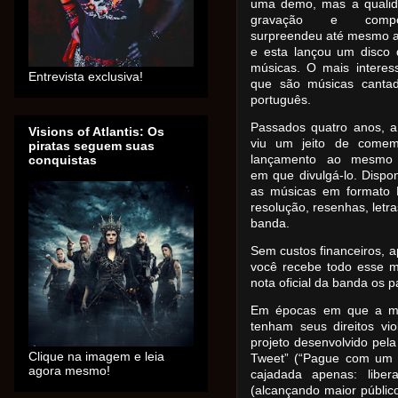
uma demo, mas a quali
gravação e compos
surpreendeu até mesmo 
e esta lançou um disco 
músicas. O mais interes
Entrevista exclusiva!
que são músicas canta
português.
Passados quatro anos, 
Visions of Atlantis: Os
viu um jeito de comem
piratas seguem suas
lançamento ao mesmo
conquistas
em que divulgá-lo. Dispon
as músicas em formato 
resolução, resenhas, letra
banda.
Sem custos financeiros, a
você recebe todo esse m
nota oficial da banda os p
Em épocas em que a mídi
tenham seus direitos vio
projeto desenvolvido pel
Clique na imagem e leia
Tweet” (“Pague com um 
agora mesmo!
cajadada apenas: liber
(alcançando maior públic