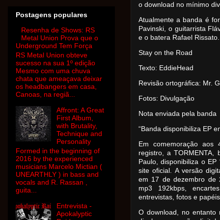
o download no mínimo di
Postagens populares
Atualmente a banda é for
Pavinski, o guitarrista F
Resenha de Shows: RS
e o batera Rafael Rissato.
Metal Union Prova que o
Underground Tem Força
Stay on the Road
RS Metal Union obteve
sucesso na sua 1º edição
Texto: EddieHead
Mesmo com uma chuva
chata que ameaçava deixar
Revisão ortográfica: Mr. G
os headbangers em casa,
Canoas, na regiã...
Fotos: Divulgação
Affront: A Great
Nota enviada pela banda
First Album,
with Brutality,
“Banda disponibiliza EP e
Technique and
Personality
Em comemoração aos 4
Formed in the beginning of
registro, a TORMENTA, b
2016 by the experienced
Paulo, disponibiliza o EP
musicians Marcelo Mictian (
site oficial. A versão dig
UNEARTHLY ) in bass and
em 17 de dezembro de 2
vocals and R. Rassan ,
mp3 192kbps, encartes 
guita...
entrevistas, fotos e papé
Entrevista -
O download, no entanto 
Apokalyptic