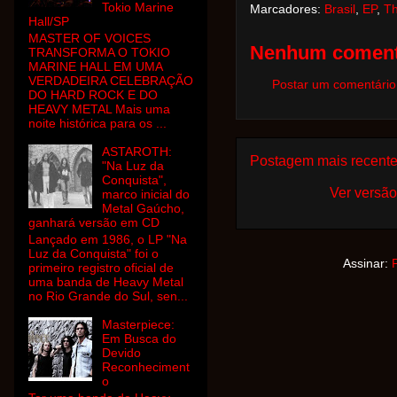
Tokio Marine
Marcadores:
Brasil
,
EP
,
Th
Hall/SP
MASTER OF VOICES
Nenhum coment
TRANSFORMA O TOKIO
MARINE HALL EM UMA
VERDADEIRA CELEBRAÇÃO
Postar um comentário
DO HARD ROCK E DO
HEAVY METAL Mais uma
noite histórica para os ...
ASTAROTH:
Postagem mais recent
"Na Luz da
Conquista",
Ver versão
marco inicial do
Metal Gaúcho,
ganhará versão em CD
Lançado em 1986, o LP "Na
Luz da Conquista" foi o
Assinar:
primeiro registro oficial de
uma banda de Heavy Metal
no Rio Grande do Sul, sen...
Masterpiece:
Em Busca do
Devido
Reconheciment
o