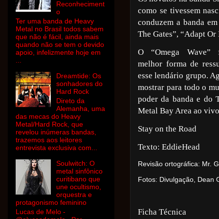
Reconheciment
como se tivessem nasc
o
Ter uma banda de Heavy
conduzem a banda em 
Metal no Brasil todos sabem
The Gates”, “Adapt Or
que não é fácil, ainda mais
quando não se tem o devido
O “Omega Wave” 
apoio, infelizmente hoje em
...
melhor forma de ressu
esse lendário grupo. Ag
Dreamtide: Os
sonhadores do
mostrar para todo o m
Hard Rock
poder da banda e do 
Direto da
Alemanha, uma
Metal Bay Area ao vivo
das mecas do Heavy
Metal/Hard Rock, que
Stay on the Road
revelou inúmeras bandas,
trazemos aos leitores
Texto: EddieHead
entrevista exclusiva com...
Soulwitch: O
Revisão ortográfica: Mr. G
metal sinfônico
curitibano que
Fotos: Divulgação, Dean 
une ocultismo,
orquestra e
protagonismo feminino
Ficha Técnica
Lucas de Melo -