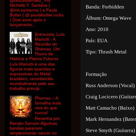
@olucasdemelo_ Por
Michelle F. Santana (
Banda: Forbidden
@mii.santanna ) e Paula
Butter ( @ paulabutter.rocks
Álbum: Omega Wave
) Dois anos após o
lançamento...
Ano: 2010
Entrevista: Luís
Mariutti - A
País: EUA
Reunião do
Shaman, Um
Tipo: Thrash Metal
Pouco de
História e Planos Futuros
Luís Mariutti é uma das
figuras mais queridas e
Formação
expressivas do Metal
brasileiro, reconhecido
mundialmente pelo seu
Russ Anderson (Vocal)
trabalho princip...
Craig Locicero (Guitar
Phornax – A
fornalha mais
Matt Camacho (Baixo)
viva do que
nunca!
Resenha por:
Mark Hernandez
(Bater
Renato Sanson Algumas
bandas parecem
Steve Smyth (Guitarra)
simplesmente nascer no