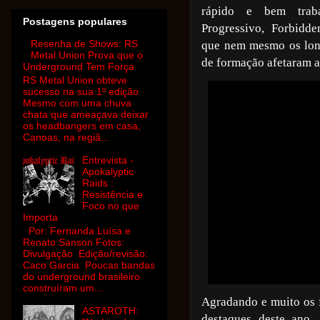
rápido e bem trab
Postagens populares
Progressivo, Forbidd
Resenha de Shows: RS
que nem mesmo os lon
Metal Union Prova que o
de formação afetaram a
Underground Tem Força
RS Metal Union obteve
sucesso na sua 1º edição
Mesmo com uma chuva
chata que ameaçava deixar
os headbangers em casa,
Canoas, na regiã...
Entrevista -
Apokalyptic
Raids :
Resistência e
Foco no que
Importa
Por: Fernanda Luísa e
Renato Sanson Fotos:
Divulgação Edição/revisão:
Caco Garcia Poucas bandas
do underground brasileiro
construíram um...
Agradando e muito os
ASTAROTH:
destaques deste ano