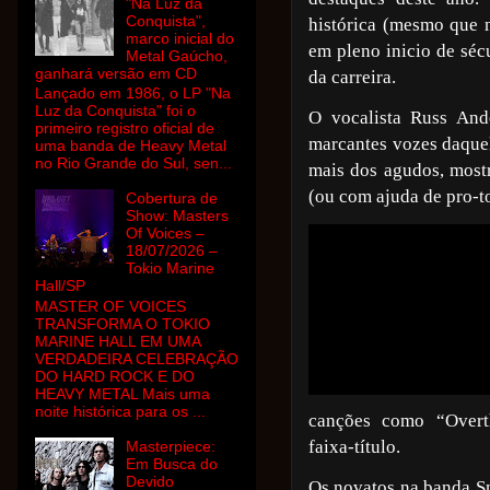
"Na Luz da
Conquista",
histórica (mesmo que 
marco inicial do
em pleno inicio de séc
Metal Gaúcho,
ganhará versão em CD
da carreira.
Lançado em 1986, o LP "Na
Luz da Conquista" foi o
O vocalista Russ And
primeiro registro oficial de
marcantes vozes daque
uma banda de Heavy Metal
no Rio Grande do Sul, sen...
mais dos agudos, mos
(ou com ajuda de pro-to
Cobertura de
Show: Masters
Of Voices –
18/07/2026 –
Tokio Marine
Hall/SP
MASTER OF VOICES
TRANSFORMA O TOKIO
MARINE HALL EM UMA
VERDADEIRA CELEBRAÇÃO
DO HARD ROCK E DO
HEAVY METAL Mais uma
noite histórica para os ...
canções como “Overt
faixa-título.
Masterpiece:
Em Busca do
Devido
Os novatos na banda S