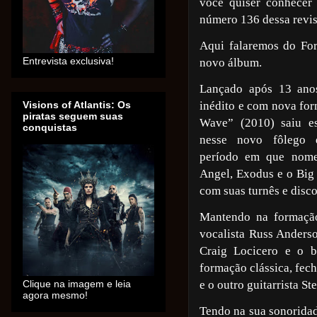
você quiser conhecer 
número 136 dessa revis
Aqui falaremos do For
Entrevista exclusiva!
novo álbum.
Lançado após 13 ano
inédito e com nova fo
Visions of Atlantis: Os
piratas seguem suas
Wave” (2010) saiu e
conquistas
nesse novo fôlego 
período em que nom
Angel, Exodus e o Big
com suas turnês e disc
Mantendo na formação
vocalista
Russ Anderson
Craig Locicero e o 
formação clássica, fec
e o outro guitarrista S
Clique na imagem e leia
agora mesmo!
Tendo na sua sonoridad