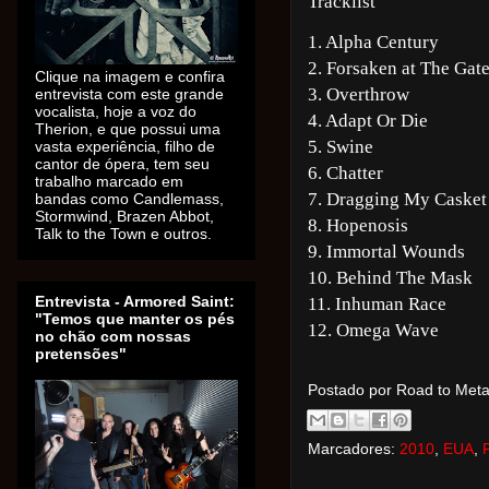
Tracklist
1. Alpha Century
2. Forsaken at The Gat
Clique na imagem e confira
3. Overthrow
entrevista com este grande
vocalista, hoje a voz do
4. Adapt Or Die
Therion, e que possui uma
5. Swine
vasta experiência, filho de
cantor de ópera, tem seu
6. Chatter
trabalho marcado em
7. Dragging My Casket
bandas como Candlemass,
Stormwind, Brazen Abbot,
8. Hopenosis
Talk to the Town e outros.
9. Immortal Wounds
10. Behind The Mask
Entrevista - Armored Saint:
11.
Inhuman Race
"Temos que manter os pés
12. Omega Wave
no chão com nossas
pretensões"
Postado por Road to Met
Marcadores:
2010
,
EUA
,