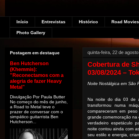
Início
Entrevistas
Histórico
Road Movies!
Photo Gallery
quinta-feira, 22 de agost
Postagem em destaque
Cobertura de Sh
Ben Hutcherson
(Khemmis):
03/08/2024 – To
"Reconectamos com a
alegria de fazer Heavy
Noite Nostálgica em São 
Metal”
Divulgação Por Paula Butter
Na noite do dia 03 de 
No começo do mês de junho,
transformou numa máq
a Road to Metal teve o
compareceram em peso (
prazer de conversar com o
simpático guitarrista Ben
grande comemoração na c
Hutcherson...
verdadeiro espetáculo p
noite contou ainda com a
seu estilo e energia, cri