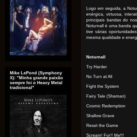
Logo em seguida, a Notu
enérgica, virtuosa, inte
principais bandas do no
Noturnall é uma banda que
tive várias oportunidad
mesma qualidade e energ
Noturnall
Try Harder
Mike LePond (Symphony
No Turn at All
X): "Minha grande paixão
sempre foi o Heavy Metal
Fight the System
tradicional"
Fairy Tale (Shaman)
Cosmic Redemption
Shallow Grave
Reset the Game
Scream! For!! Me!!!