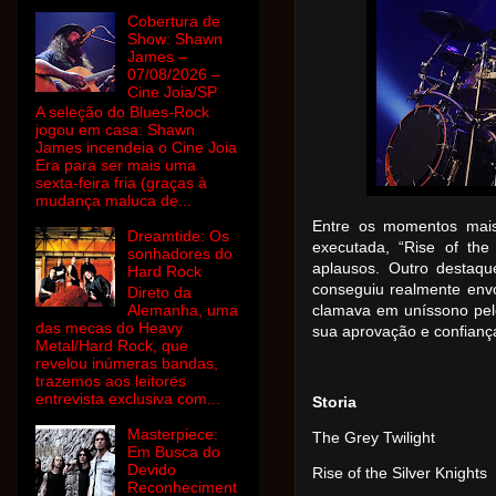
Cobertura de
Show: Shawn
James –
07/08/2026 –
Cine Joia/SP
A seleção do Blues-Rock
jogou em casa: Shawn
James incendeia o Cine Joia
Era para ser mais uma
sexta-feira fria (graças à
mudança maluca de...
Entre os momentos mais
Dreamtide: Os
executada, “Rise of the
sonhadores do
aplausos. Outro destaqu
Hard Rock
conseguiu realmente envo
Direto da
Alemanha, uma
clamava em uníssono pe
das mecas do Heavy
sua aprovação e confiança
Metal/Hard Rock, que
revelou inúmeras bandas,
trazemos aos leitores
entrevista exclusiva com...
Storia
Masterpiece:
The Grey Twilight
Em Busca do
Devido
Rise of the Silver Knights
Reconheciment