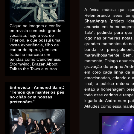
A única música que qu
Relembrando seus tem
ShamAngra (projeto lider
Clique na imagem e confira
anuncia em homenagem 
entrevista com este grande
Tale”, pedindo para que
vocalista, hoje a voz do
logo nas primeiras nota
Therion, e que possui uma
grandes momentos da noi
vasta experiência, filho de
banda e principalmen
cantor de ópera, tem seu
trabalho marcado em
maravilhosamente bem.
bandas como Candlemass,
momento, Thiago anuncia 
Stormwind, Brazen Abbot,
gravação do próprio Andr
Talk to the Town e outros.
em coro cada linha da m
emocionadas, criando o 
final, o público entoou
Entrevista - Armored Saint:
então a homenagem pres
"Temos que manter os pés
todo esse carinho e respe
no chão com nossas
legado do Andre num paí
pretensões"
Atitudes como essa man