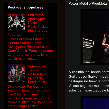
Power Metal e ProgMetal
Postagens populares
Entrevista -
Apokalyptic
Raids :
Resistência e
Foco no que
Importa
Por: Fernanda Luísa e
Renato Sanson Fotos:
Divulgação Edição/revisão:
Caco Garcia Poucas bandas
do underground brasileiro
construíram um...
Entrevista –
Trovão:
A cozinha da banda form
Colhendo os
Guillarducci (baixo) mos
Frutos da
destaque no baixo e princ
Persistência
Veloso segurou muito bem 
Divulgação Por Gabriel
Arruda - @gabrielarruda07
solos bem executados e b
Em 2021, em plena
pandemia, uma banda que
trouxe a influência do heavy
metal e hard rock o...