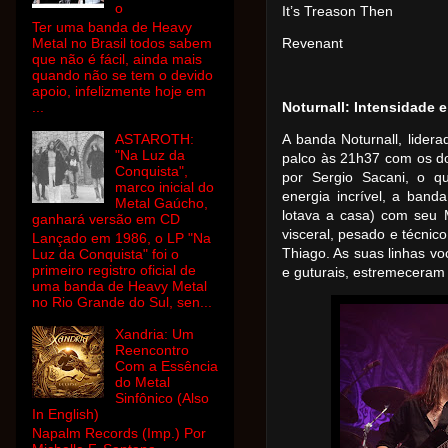
o
It’s Treason Then
Ter uma banda de Heavy
Metal no Brasil todos sabem
Revenant
que não é fácil, ainda mais
quando não se tem o devido
apoio, infelizmente hoje em
...
Noturnall: Intensidade 
ASTAROTH:
A banda Noturnall, lidera
"Na Luz da
palco às 21h37 com os d
Conquista",
por Sergio Sacani, o q
marco inicial do
energia incrível, a banda
Metal Gaúcho,
lotava a casa) com seu 
ganhará versão em CD
visceral, pesado e técnico
Lançado em 1986, o LP "Na
Thiago. As suas linhas vo
Luz da Conquista" foi o
primeiro registro oficial de
e guturais, estremeceram 
uma banda de Heavy Metal
no Rio Grande do Sul, sen...
Xandria: Um
Reencontro
Com a Essência
do Metal
Sinfônico (Also
In English)
Napalm Records (Imp.) Por