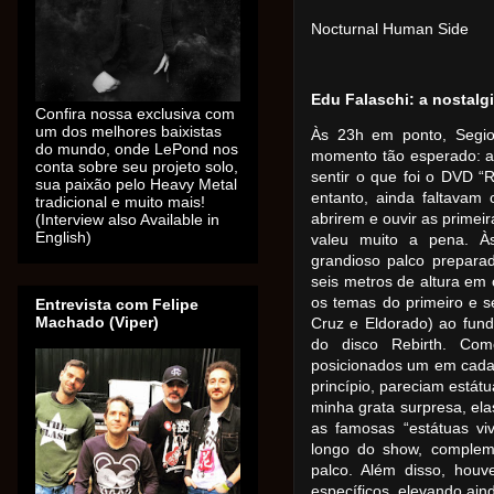
Nocturnal Human Side
Edu Falaschi: a nostal
Confira nossa exclusiva com
um dos melhores baixistas
Às 23h em ponto, Segio
do mundo, onde LePond nos
momento tão esperado: a 
conta sobre seu projeto solo,
sentir o que foi o DVD “R
sua paixão pelo Heavy Metal
entanto, ainda faltavam
tradicional e muito mais!
abrirem e ouvir as primei
(Interview also Available in
English)
valeu muito a pena. À
grandioso palco prepara
seis metros de altura em 
os temas do primeiro e 
Entrevista com Felipe
Machado (Viper)
Cruz e Eldorado) ao fun
do disco Rebirth. Com
posicionados um em cada 
princípio, pareciam estát
minha grata surpresa, el
as famosas “estátuas vi
longo do show, complem
palco. Além disso, hou
específicos, elevando ain