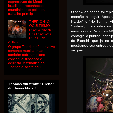
expressivas do Metal
brasileiro, reconhecido
mundialmente pelo seu
O show da banda foi repl
trabalho princip...
menção a seguir. Após u
Harder” e “No Turn at A
THERION, O
OCULTISMO
System”, que conta com 
DRACONIANO
músicas dos Racionais MC
E O DRAGÃO
contagia o público, princ
DE SITRA
do Bianchi, que já na t
AHRA
mostrando sua entrega du
O grupo Therion não envolve
se quer.
somente música, mas
também todo um plano
conceitual filosófico e
ocultista. A temática do
Therion é sobre ocul...
Thomas Vikström: O Tenor
do Heavy Metal!