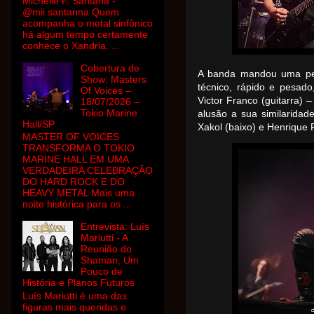
Michelle F. Santana -
@mii.santanna Quem
acompanha o metal sinfônico
há algum tempo certamente
conhece o Xandria. ...
Cobertura de
A banda mandou uma ped
Show: Masters
técnico, rápido e pesad
Of Voices –
Victor Franco (guitarra)
18/07/2026 –
Tokio Marine
alusão a sua similaridade
Hall/SP
Xakol (baixo) e Henrique P
MASTER OF VOICES
TRANSFORMA O TOKIO
MARINE HALL EM UMA
VERDADEIRA CELEBRAÇÃO
DO HARD ROCK E DO
HEAVY METAL Mais uma
noite histórica para os ...
Entrevista: Luís
Mariutti - A
Reunião do
Shaman, Um
Pouco de
História e Planos Futuros
Luís Mariutti é uma das
figuras mais queridas e