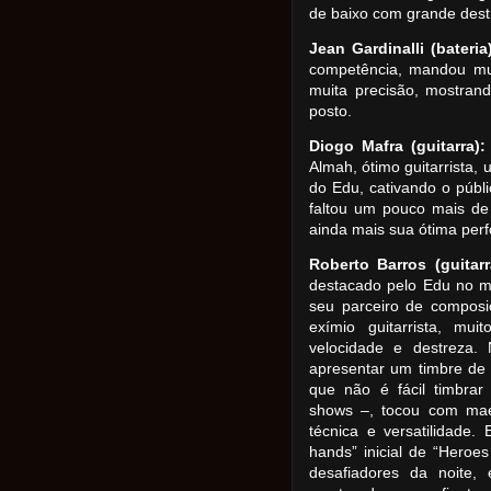
de baixo com grande dest
Jean Gardinalli (bateria
competência, mandou mui
muita precisão, mostran
posto.
Diogo Mafra (guitarra):
Almah, ótimo guitarrista,
do Edu, cativando o públ
faltou um pouco mais de
ainda mais sua ótima per
Roberto Barros (guitarr
destacado pelo Edu no 
seu parceiro de compos
exímio guitarrista, mu
velocidade e destreza. 
apresentar um timbre de
que não é fácil timbrar
shows –, tocou com maes
técnica e versatilidade.
hands” inicial de “Heroe
desafiadores da noite,