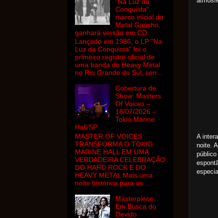
atmosfe
"Na Luz da
Conquista",
marco inicial do
Metal Gaúcho,
ganhará versão em CD
Lançado em 1986, o LP "Na
Luz da Conquista" foi o
primeiro registro oficial de
uma banda de Heavy Metal
no Rio Grande do Sul, sen...
Cobertura de
Show: Masters
Of Voices –
18/07/2026 –
Tokio Marine
Hall/SP
MASTER OF VOICES
A inter
TRANSFORMA O TOKIO
noite. 
MARINE HALL EM UMA
públic
VERDADEIRA CELEBRAÇÃO
espont
DO HARD ROCK E DO
especia
HEAVY METAL Mais uma
noite histórica para os ...
Masterpiece:
Em Busca do
Devido