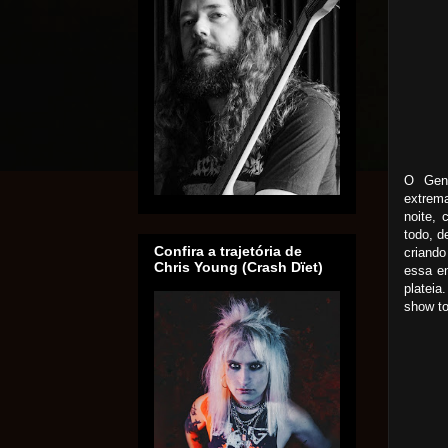
O Gene
extrema
noite, 
todo, d
Confira a trajetória de
criand
Chris Young (Crash Dïet)
essa en
plateia
show t