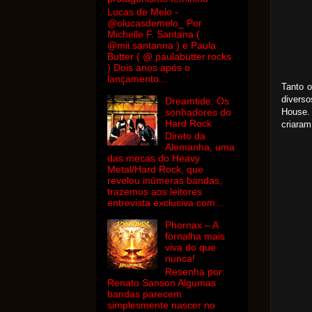
Lucas de Melo -
@olucasdemelo_ Por
Michelle F. Santana (
@mii.santanna ) e Paula
Butter ( @ paulabutter.rocks
) Dois anos após o
lançamento...
Tanto o
diverso
Dreamtide: Os
House. 
sonhadores do
Hard Rock
criaram
Direto da
Alemanha, uma
das mecas do Heavy
Metal/Hard Rock, que
revelou inúmeras bandas,
trazemos aos leitores
entrevista exclusiva com...
Phornax – A
fornalha mais
viva do que
nunca!
Resenha por:
Renato Sanson Algumas
bandas parecem
simplesmente nascer no