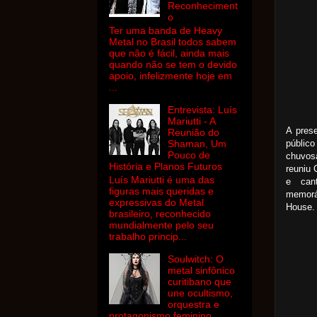
Reconheciment
o
Ter uma banda de Heavy
Metal no Brasil todos sabem
que não é fácil, ainda mais
quando não se tem o devido
apoio, infelizmente hoje em
...
Entrevista: Luís
Mariutti - A
A prese
Reunião do
público
Shaman, Um
Pouco de
chuvos
História e Planos Futuros
reuniu 
Luís Mariutti é uma das
e can
figuras mais queridas e
memorá
expressivas do Metal
House.
brasileiro, reconhecido
mundialmente pelo seu
trabalho princip...
Soulwitch: O
metal sinfônico
curitibano que
une ocultismo,
orquestra e
protagonismo feminino