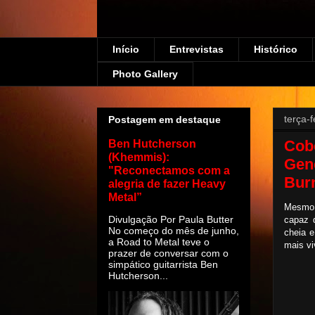
Início
Entrevistas
Histórico
Photo Gallery
terça-
Postagem em destaque
Cobe
Ben Hutcherson
(Khemmis):
Gene
"Reconectamos com a
Bur
alegria de fazer Heavy
Metal”
Mesmo c
Divulgação Por Paula Butter
capaz 
No começo do mês de junho,
cheia e
a Road to Metal teve o
mais vi
prazer de conversar com o
simpático guitarrista Ben
Hutcherson...