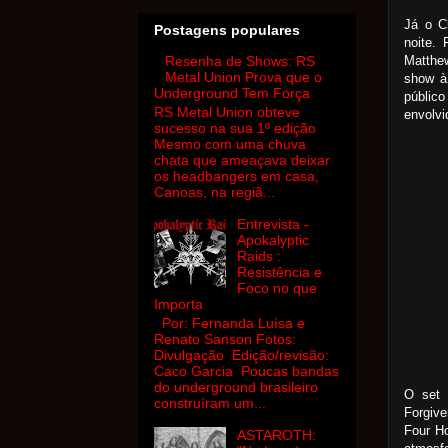
Já o Ch
Postagens populares
noite. 
Matthew
Resenha de Shows: RS
Metal Union Prova que o
show à 
Underground Tem Força
público
RS Metal Union obteve
envolvi
sucesso na sua 1º edição
Mesmo com uma chuva
chata que ameaçava deixar
os headbangers em casa,
Canoas, na regiã...
Entrevista -
Apokalyptic
Raids :
Resistência e
Foco no que
Importa
Por: Fernanda Luísa e
Renato Sanson Fotos:
Divulgação Edição/revisão:
Caco Garcia Poucas bandas
do underground brasileiro
O set 
construíram um...
Forgive
Four H
ASTAROTH: