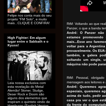
Felipe nos conta mais do seu
projeto "FM Solo", e muito
mais...CLIQUE E CONFIRA!
RtM: Voltando ao que rea
Panzer, o que a banda te
André: O Panzer não
estamos promovendo 
High Fighter: Em algum
lugar entre o Sabbath e o
mais...Esse ano faremo
Kyuss!
voltar para a Argentin
provavelmente. Os EUA 
também, a galera pod
soltando um single, um
máquina não pode parar.
RtM: Pessoal, obrigado
mensagem aos leitores e 
Leia nossa exclusiva com
esta revelação do Metal
André: Queremos agra
Alemão! Stoner, Sludge,
especiais, queremos ag
Deser Rock e Doom são
acima de tudo, pedir a
alguns dos elementos que
casa pra ver o que est
inspiram o quinteto vindo de
da frente do computado
Hamburgo (English Version