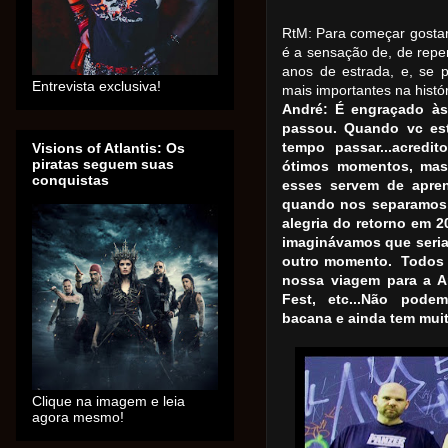
RtM: Para começar gosta
é a sensação de, de rep
anos de estrada, e, se 
Entrevista exclusiva!
mais importantes na histó
André: É engraçado às
passou. Quando vc est
tempo passar...acred
Visions of Atlantis: Os
piratas seguem suas
ótimos momentos, mas
conquistas
esses servem de apre
quando nos separamos,
alegria do retorno em 2
imaginávamos que seria d
outro momento. Todos 
nossa viagem para a Ar
Fest, etc...Não pode
bacana e ainda tem muita
Clique na imagem e leia
agora mesmo!