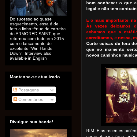
bom conhecer o que ap
legal e não tem contrai
Do sucesso ao quase
E o mais importante, na
esquecimento, essa é de
Às vezes deixamos d
fato a linha tênue da carreira
achamos que a estéti
do ARMORED SAINT, que
acreditamos, e nessa, m
retornou com tudo em 2015
com o lançamento do
Curto coisas de fora d
excelente "Win Hands
que no momento cert
Down". Interview also
novos caminhos musicai
available in English
Mantenha-se atualizado
Postagens
Comentários
Divulgue sua banda!
RtM: E as recentes polêmi
nome Panzer (que após,