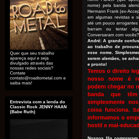
nome) pela banda alemã
Hermann Frank (ex-Accept
em algumas revistas e si
até um pouco arrogantes 
barram ou tentar al
Conversaram com vocês?
André: A
grande confus
ao trabalho de procura
esse nome. Simplesmen
Quer que seu trabalho
apareça aqui e seja
serem alemães, se achar
divulgado através das
e pronto!
nossas redes sociais?
Temos o direito le
Contate
contato@roadtometal.com e
nosso nome é reg
saiba mais!
podem chegar no n
banda que têm
simplesmente nos
Entrevista com a lenda do
Classic Rock JENNY HAAN
coisa funciona. S
(Babe Ruth)
informamos o empr
hostil e mal-educ
Nossos fãs compraram