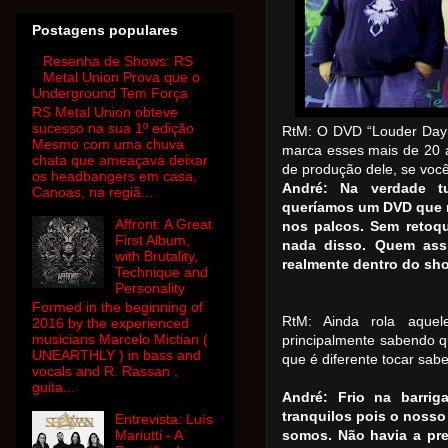
Postagens populares
Resenha de Shows: RS
Metal Union Prova que o
Underground Tem Força
RS Metal Union obteve
sucesso na sua 1º edição
RtM: O DVD “Louder Day
Mesmo com uma chuva
marca esses mais de 20 a
chata que ameaçava deixar
de produção dele, se voc
os headbangers em casa,
André: Na verdade t
Canoas, na regiã...
queríamos um DVD que m
Affront: A Great
nos palcos. Sem retoq
First Album,
nada disso. Quem ass
with Brutality,
realmente dentro do sh
Technique and
Personality
Formed in the beginning of
RtM: Ainda rola aquel
2016 by the experienced
musicians Marcelo Mictian (
principalmente sabendo 
UNEARTHLY ) in bass and
que é diferente tocar sab
vocals and R. Rassan ,
guita...
André: Frio na barri
tranquilos pois o nosso
Entrevista: Luís
Mariutti - A
somos. Não havia a pre