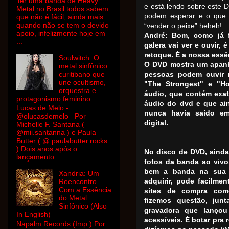
Ter uma banda de Heavy
e está lendo sobre este D
Metal no Brasil todos sabem
podem esperar e o que 
que não é fácil, ainda mais
quando não se tem o devido
“vender o peixe” heheh!
apoio, infelizmente hoje em
André: Bom, como já fa
...
galera vai ver e ouvir,
retoque. É a nossa essê
Soulwitch: O
O DVD mostra um apanh
metal sinfônico
curitibano que
pessoas podem ouvir m
une ocultismo,
"The Strongest" e "
orquestra e
áudio, que contém ex
protagonismo feminino
áudio do dvd e que ain
Lucas de Melo -
nunca havia saído em
@olucasdemelo_ Por
digital.
Michelle F. Santana (
@mii.santanna ) e Paula
Butter ( @ paulabutter.rocks
) Dois anos após o
No disco de DVD, ainda
lançamento...
fotos da banda ao vivo
bem a banda na sua a
Xandria: Um
adquirir, pode facilme
Reencontro
Com a Essência
sites de compra como
do Metal
fizemos questão, jun
Sinfônico (Also
gravadora que lançou
In English)
acessíveis. É botar pra
Napalm Records (Imp.) Por