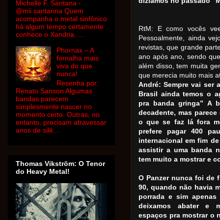
dizíamos no passado “M
Michelle F. Santana -
@mii.santanna Quem
acompanha o metal sinfônico
há algum tempo certamente
RtM: E como vocês veem
conhece o Xandria. ...
Pessoalmente, ainda vej
revistas, que grande par
Phornax – A
ano após ano, sendo qu
fornalha mais
viva do que
além disso, tem muita ge
nunca!
que merecia muito mais a
Resenha por:
André: Sempre vai ser 
Renato Sanson Algumas
Brasil ainda temos o 
bandas parecem
pra banda gringa” A 
simplesmente nascer no
decadente, mas parece 
momento certo. Outras, no
o que se faz lá fora 
entanto, precisam atravessar
anos de silê...
prefere pagar 400 p
internacional em fim de
assistir a uma banda 
tem muito a mostrar e 
Thomas Vikström: O Tenor
do Heavy Metal!
O Panzer nunca foi de 
90, quando não havia m
porrada e sim apenas
deixamos abater e m
espaços pra mostrar o 