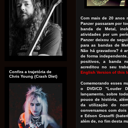
Com mais de 20 anos na
Panzer passaram por to
banda de Metal, inc
atividades por um perí
Panzer deixou de segui
para as bandas de Meta
Não há gravadora? é ar
de forma independente.
positivos, a banda n
acreditou no seu trab
Confira a trajetória de
English Version of this 
Chris Young (Crash Dïet)
Comemorando esses mai
o DVD/CD "Louder Da
lançamento, sobre tod
pouco de história, alé
da utilização do no
conversamos com dois d
e Edson Graseffi (bater
além de, no fim desta m