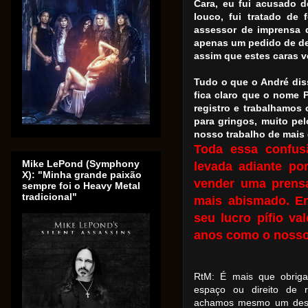
Cara, eu fui acusado d
louco, fui tratado de
assessor de imprensa d
apenas um pedido de de
assim que estes caras v
Tudo o que o André dis
fica claro que o nome 
registro e trabalhamos
para gringos, muito pel
nosso trabalho de mais
Toda essa confus
Mike LePond (Symphony
levada adiante por
X): "Minha grande paixão
vender uma prens
sempre foi o Heavy Metal
tradicional"
mais abismado. E
seu lucro pífio v
anos como o nosso?
RtM: É mais que obriga
espaço ou direito de 
achamos mesmo um desres