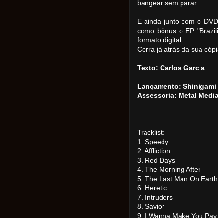
bangear sem parar.
E ainda junto com o DV
como bônus o EP "Brazil
formato digital.
Corra já atrás da sua cópi
Texto: Carlos Garcia
Lançamento: Shinigami
Assessoria: Metal Medi
Tracklist:
1. Speedy
2. Affliction
3. Red Days
4. The Morning After
5. The Last Man On Earth
6. Heretic
7. Intruders
8. Savior
9. I Wanna Make You Pay