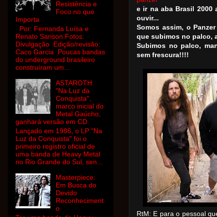
Resistência e
e ir na aba Brasil 2000
Foco no que
ouvir...
Importa
Somos assim, o Panzer 
Por: Fernanda Luísa e
Renato Sanson Fotos:
que subimos no palco, a
Divulgação Edição/revisão:
Subimos no palco, ma
Caco Garcia Poucas bandas
sem frescura!!!!
do underground brasileiro
construíram um...
ASTAROTH:
"Na Luz da
Conquista",
marco inicial do
Metal Gaúcho,
ganhará versão em CD
Lançado em 1986, o LP "Na
Luz da Conquista" foi o
primeiro registro oficial de
uma banda de Heavy Metal
no Rio Grande do Sul, sen...
Masterpiece:
Em Busca do
Devido
Reconheciment
o
RtM: E para o pessoal qu