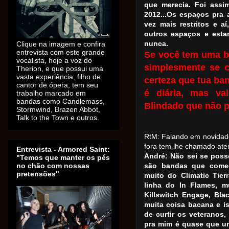
que merecia. Foi ass
2012...Os espaços pra 
vez mais restritos e 
outros espaços e esta
nunca.
Clique na imagem e confira
entrevista com este grande
Se você tem uma ba
vocalista, hoje a voz do
simplesmente se c
Therion, e que possui uma
vasta experiência, filho de
certeza que tua ban
cantor de ópera, tem seu
é diária, mas v
trabalho marcado em
bandas como Candlemass,
Blindado que não pa
Stormwind, Brazen Abbot,
Talk to the Town e outros.
RtM: Falando em novidade
fora tem lhe chamado at
Entrevista - Armored Saint:
André: Não sei se pos
"Temos que manter os pés
no chão com nossas
são bandas que começ
pretensões"
muito do Climatic Tie
linha do In Flames, m
Killswitch Engage, Blac
muita coisa bacana e i
de curtir os veteranos,
pra mim é quase que um