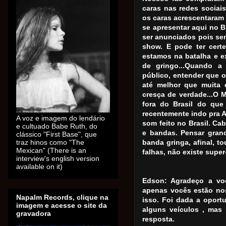
caras nas redes sociais
os caras acrescentaram
se apresentar aqui no 
ser anunciados pois se
show. E pode ter certe
estamos na batalha e e
de gringo...Quando 
público, entender que 
até melhor que muita c
cresça de verdade...O M
fora do Brasil do que
recentemente indo pra A
A voz e imagem do lendário
som feito no Brasil. Ca
e cultuado Babe Ruth, do
e bandas. Pensar grand
clássico "First Base", que
traz hinos como "The
banda gringa, afinal, 
Mexican" (There is an
falhas, não existe super-
interview's english version
available on it)
Edson: Agradeço a voc
apenas vocês estão nos
Napalm Records, clique na
isso. Foi dada a oport
imagem e acesse o site da
alguns veículos , mas
gravadora
resposta.