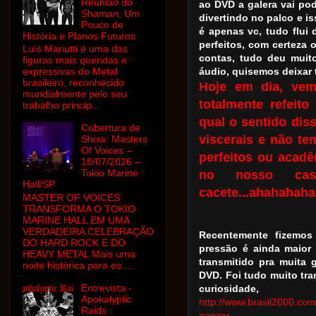
Reunião do
ao DVD a galera vai po
Shaman, Um
divertindo no palco e i
Pouco de
é apenas vc, tudo flui 
História e Planos Futuros
perfeitos, com certeza 
Luís Mariutti é uma das
contas, tudo deu muit
figuras mais queridas e
expressivas do Metal
áudio, quisemos deixar 
brasileiro, reconhecido
Hoje em dia, vem
mundialmente pelo seu
totalmente refeito
trabalho princip...
qual o sentido dis
Cobertura de
viscerais e não t
Show: Masters
Of Voices –
perfeitos ou acadê
18/07/2026 –
Tokio Marine
no nosso cas
Hall/SP
cacete...ahahahahah
MASTER OF VOICES
TRANSFORMA O TOKIO
MARINE HALL EM UMA
VERDADEIRA CELEBRAÇÃO
Recentemente fizemos
DO HARD ROCK E DO
pressão é ainda maior 
HEAVY METAL Mais uma
transmitido pra muita
noite histórica para os ...
DVD. Foi tudo muito tran
Entrevista -
curiosida
Apokalyptic
http://www.brasil2000.com
Raids :
panzer