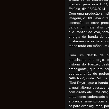
gravado para este DVD
Estúdio, dia 26/04/2014.
Com uma produção simpl
imagem, o DVD leva o fã 
sensação de estar prese
banda, um material simpl
é o Panzer ao vivo, tan
energia da banda de p
gostariam de sentir a f
todos terão em mãos um e
Com um desfile de pe
entusiasmo e energia,
história do Panzer, de
empolgante, que ora fle
pedrada atrás de pedra
"Affliction", onde Rafin
"Red Days", que a banda
a qual alterna passagen
com direito até uma citaç
andamento cadenciado e ót
e o encerramento com a v
só para citar algumas, po