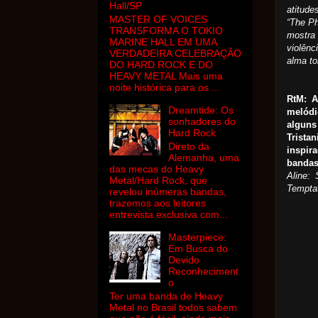
Hall/SP
atitude
MASTER OF VOICES
“The Ph
TRANSFORMA O TOKIO
mostra
MARINE HALL EM UMA
violênc
VERDADEIRA CELEBRAÇÃO
alma to
DO HARD ROCK E DO
HEAVY METAL Mais uma
noite histórica para os ...
RtM: 
Dreamtide: Os
melódi
sonhadores do
alguns
Hard Rock
Trista
Direto da
inspir
Alemanha, uma
bandas 
das mecas do Heavy
Aline:
Metal/Hard Rock, que
Temptat
revelou inúmeras bandas,
trazemos aos leitores
entrevista exclusiva com...
Masterpiece:
Em Busca do
Devido
Reconheciment
o
Ter uma banda de Heavy
Metal no Brasil todos sabem