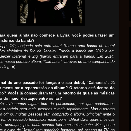
ara quem ainda não conhece a Lyria, você poderia fazer um
histórico da banda?
Happ: Olá, obrigada pela entrevista! Somos uma banda de metal
ativo sinfônico do Rio de Janeiro. Fundei a banda em 2012 e em
Eliezer (bateria) e Zig (baixo) entraram para a banda. Em 2014,
s nosso primeiro álbum, “Catharsis”, através de uma campanha de
nding. =)
inal do ano passado foi lançado o seu debut, “Catharsis”. Já
a mensurar a repercussão do álbum? O retorno está dentro do
do? Vocês já conseguiram ter um retorno de quais as músicas
tendo maior destaque entre os fãs?
 Se tivéssemos algum tipo de publicidade, sei que poderíamos
r a notícia para mais pessoas e mais rapidamente. Mas o retorno
do ótimo, muitas pessoas têm comprado o álbum, principalmente o
e temos recebido feedbacks muito bons. Difícil dizer quais músicas
is destaque, pois cada pessoa fala uma coisa, hehe. Mas posso
ue o clipe de “Jester” tem agradado bastante, até passou na TV, no