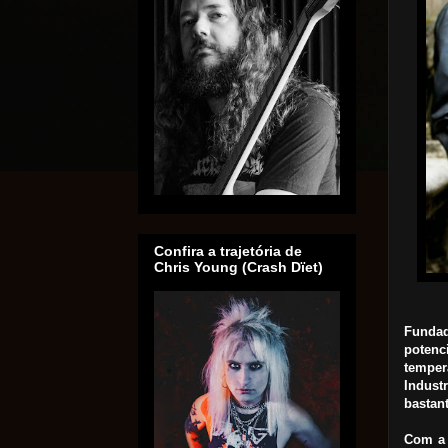
Confira a trajetória de
Chris Young (Crash Dïet)
Fundad
potenc
temper
Indust
bastan
Com a 