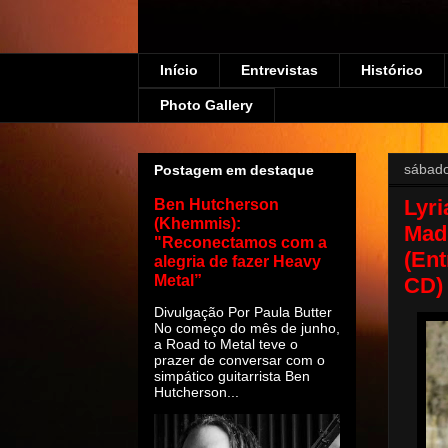
Início
Entrevistas
Histórico
Photo Gallery
sábado
Postagem em destaque
Lyri
Ben Hutcherson
(Khemmis):
Madu
"Reconectamos com a
(En
alegria de fazer Heavy
Metal”
CD)
Divulgação Por Paula Butter
No começo do mês de junho,
a Road to Metal teve o
prazer de conversar com o
simpático guitarrista Ben
Hutcherson...