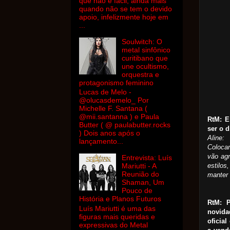
que não é fácil, ainda mais
quando não se tem o devido
apoio, infelizmente hoje em
...
Soulwitch: O
metal sinfônico
curitibano que
une ocultismo,
orquestra e
protagonismo feminino
Lucas de Melo -
@olucasdemelo_ Por
Michelle F. Santana (
@mii.santanna ) e Paula
RtM: E
Butter ( @ paulabutter.rocks
ser o d
) Dois anos após o
Aline:
lançamento...
Coloca
vão agr
Entrevista: Luís
estilos
Mariutti - A
Reunião do
manter 
Shaman, Um
Pouco de
História e Planos Futuros
RtM: 
Luís Mariutti é uma das
novida
figuras mais queridas e
oficia
expressivas do Metal