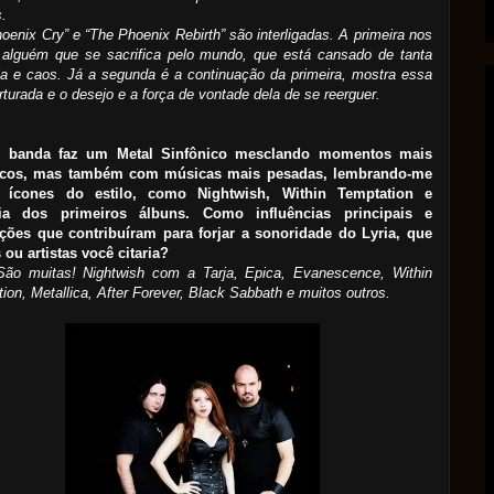
s.
oenix Cry” e “The Phoenix Rebirth” são interligadas. A primeira nos
 alguém que se sacrifica pelo mundo, que está cansado de tanta
ia e caos. Já a segunda é a continuação da primeira, mostra essa
rturada e o desejo e a força de vontade dela de se reerguer.
A banda faz um Metal Sinfônico mesclando momentos mais
cos, mas também com músicas mais pesadas, lembrando-me
 ícones do estilo, como Nightwish, Within Temptation e
nia dos primeiros álbuns. Como influências principais e
ações que contribuíram para forjar a sonoridade do Lyria, que
ou artistas você citaria?
 São muitas! Nightwish com a Tarja, Epica, Evanescence, Within
ion, Metallica, After Forever, Black Sabbath e muitos outros.