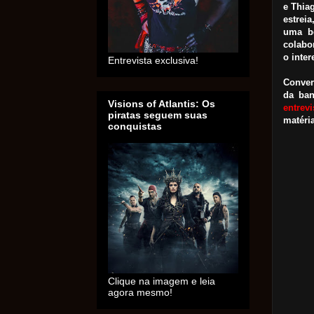
e Thia
estrei
uma b
colabo
o inte
Entrevista exclusiva!
Conver
da ban
Visions of Atlantis: Os
entrev
piratas seguem suas
matéri
conquistas
Clique na imagem e leia
agora mesmo!