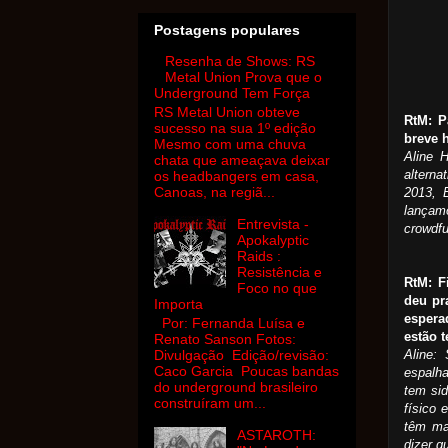
Postagens populares
Resenha de Shows: RS
Metal Union Prova que o
Underground Tem Força
RS Metal Union obteve
RtM: P
sucesso na sua 1º edição
breve 
Mesmo com uma chuva
Aline 
chata que ameaçava deixar
altern
os headbangers em casa,
Canoas, na regiã...
2013, 
lançamo
Entrevista -
crowdfu
Apokalyptic
Raids :
Resistência e
RtM: F
Foco no que
deu pr
Importa
espera
Por: Fernanda Luísa e
estão 
Renato Sanson Fotos:
Aline:
Divulgação Edição/revisão:
Caco Garcia Poucas bandas
espalha
do underground brasileiro
tem si
construíram um...
físico 
têm ma
ASTAROTH:
dizer q