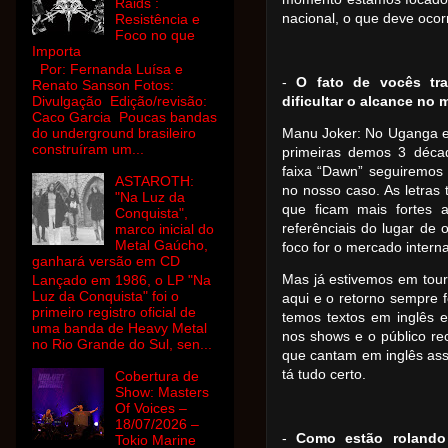
Raids :
nacional, o que deve ocorr
Resistência e
Foco no que
Importa
Por: Fernanda Luísa e
-
O fato de vocês tra
Renato Sanson Fotos:
Divulgação Edição/revisão:
dificultar o alcance no
Caco Garcia Poucas bandas
do underground brasileiro
Manu Joker: No Uganga e
construíram um...
primeiras demos 3 déca
faixa “Dawn” seguiremos
ASTAROTH:
no nosso caso. As letras 
"Na Luz da
que ficam mais fortes 
Conquista",
referênciais do lugar de
marco inicial do
Metal Gaúcho,
foco for o mercado intern
ganhará versão em CD
Mas já estivemos em tour
Lançado em 1986, o LP "Na
Luz da Conquista" foi o
aqui e o retorno sempre f
primeiro registro oficial de
temos textos em inglês e
uma banda de Heavy Metal
nos shows e o público re
no Rio Grande do Sul, sen...
que cantam em inglês as
tá tudo certo.
Cobertura de
Show: Masters
Of Voices –
18/07/2026 –
-
Como estão roland
Tokio Marine