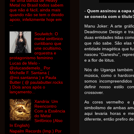
Ter uma banda de Heavy
Metal no Brasil todos sabem
que não é fácil, ainda mais
-
Quem assinou a capa d
quando não se tem o devido
se conecta com o título
apoio, infelizmente hoje em
...
Manu Joker: A arte gráfi
Deadmouse Design e tra
Soulwitch: O
duas entidades tidas como
metal sinfônico
que não sabe. São elas 
curitibano que
une ocultismo,
entidade imagética que f
orquestra e
nasceu “Ganeshu”, repres
protagonismo feminino
e a flor de lótus.
Lucas de Melo -
@olucasdemelo_ Por
Nós do Uganga também f
Michelle F. Santana (
música, como o hardcor
@mii.santanna ) e Paula
somos incompreendidos 
Butter ( @ paulabutter.rocks
definir nosso estilo c
) Dois anos após o
lançamento...
crossover.
Xandria: Um
As cores vermelho e 
Reencontro
simbolismo de ambas amar
Com a Essência
aqui levaria horas e m
do Metal
diferente, então prefiro de
Sinfônico (Also
In English)
Napalm Records (Imp.) Por