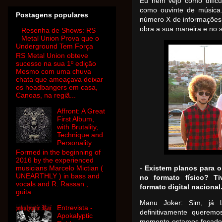
Eu nem vejo como dificu
como ouvinte de músic
Postagens populares
número X de informações
obra a sua maneira e no 
Resenha de Shows: RS
Metal Union Prova que o
Underground Tem Força
RS Metal Union obteve
sucesso na sua 1º edição
Mesmo com uma chuva
chata que ameaçava deixar
os headbangers em casa,
Canoas, na regiã...
Affront: A Great
First Album,
with Brutality,
Technique and
Personality
Formed in the beginning of
2016 by the experienced
musicians Marcelo Mictian (
-
Existem planos para o
UNEARTHLY ) in bass and
no formato físico? T
vocals and R. Rassan ,
formato digital nacional
guita...
Manu Joker: Sim, já l
Entrevista -
definitivamente querem
Apokalyptic
momento estamos focados