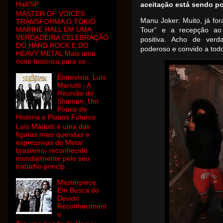
Hall/SP
aceitação está sendo po
MASTER OF VOICES
Manu Joker: Muito, já f
TRANSFORMA O TOKIO
MARINE HALL EM UMA
Tour” e a recepção ao
VERDADEIRA CELEBRAÇÃO
positiva. Acho de ve
DO HARD ROCK E DO
poderoso e convido a todos
HEAVY METAL Mais uma
noite histórica para os ...
Entrevista: Luís
Mariutti - A
Reunião do
Shaman, Um
Pouco de
História e Planos Futuros
Luís Mariutti é uma das
figuras mais queridas e
expressivas do Metal
brasileiro, reconhecido
mundialmente pelo seu
trabalho princip...
Masterpiece:
Em Busca do
Devido
Reconheciment
o