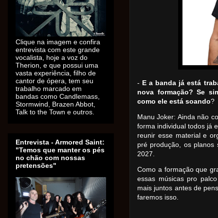
Clique na imagem e confira
entrevista com este grande
vocalista, hoje a voz do
Therion, e que possui uma
vasta experiência, filho de
cantor de ópera, tem seu
-
E a banda já está tr
trabalho marcado em
nova formação? Se si
bandas como Candlemass,
como ele está soando
?
Stormwind, Brazen Abbot,
Talk to the Town e outros.
Manu Joker: Ainda não c
forma individual todos já
reunir esse material e 
Entrevista - Armored Saint:
pré produção, os planos 
"Temos que manter os pés
2027.
no chão com nossas
pretensões"
Como a formação que gra
essas músicas pro palco
mais juntos antes de pen
faremos isso.