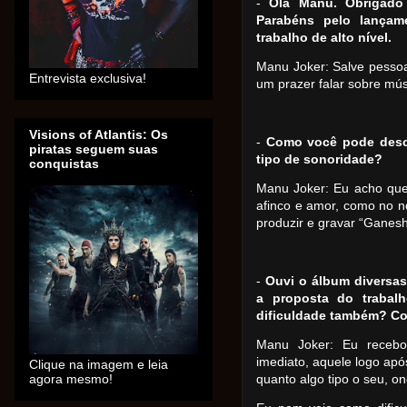
-
Olá Manu. Obrigado 
Parabéns pelo lança
trabalho de alto nível.
Manu Joker: Salve pessoal
Entrevista exclusiva!
um prazer falar sobre mú
Visions of Atlantis: Os
-
Como você pode descr
piratas seguem suas
tipo de sonoridade?
conquistas
Manu Joker: Eu acho que
afinco e amor, como no no
produzir e gravar “Ganesh
-
Ouvi o álbum diversas
a proposta do trabal
dificuldade também? C
Manu Joker: Eu recebo
imediato, aquele logo apó
Clique na imagem e leia
agora mesmo!
quanto algo tipo o seu, o