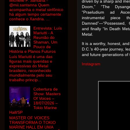
Michelle F. Santana -
driven by a sharp and mem
@mii.santanna Quem
Doom,” “The Dysangel
acompanha o metal sinfônico
“Praeludium ad Ascen
há algum tempo certamente
instrumental piece t
conhece o Xandria. ...
Damned”—“Possessed, Ob
Entrevista: Luís
and finally “In Death Met
Mariutti - A
Metal.
Reunião do
Shaman, Um
It is a worthy, honest, an
Pouco de
D.C.’s 40-year journey, le
História e Planos Futuros
and future generations of
Luís Mariutti é uma das
figuras mais queridas e
Instagram
expressivas do Metal
brasileiro, reconhecido
mundialmente pelo seu
trabalho princip...
Cobertura de
Show: Masters
Of Voices –
18/07/2026 –
Tokio Marine
Hall/SP
MASTER OF VOICES
TRANSFORMA O TOKIO
MARINE HALL EM UMA