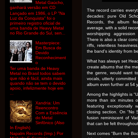
Metal Gaúcho,
ganhará versão em CD
The record carries everyt
Lançado em 1986, o LP "Na
decades: pure Old Scho
Luz da Conquista" foi o
Records, the album fea
primeiro registro oficial de
average, with a solid reco
uma banda de Heavy Metal
no Rio Grande do Sul, sen...
worshipping aggression w
There is also a clear con
Masterpiece:
riffs, relentless heavine
Em Busca do
the band's identity from b
Devido
Reconheciment
What has always set Headhu
o
create albums that the me
Ter uma banda de Heavy
the genre, would want to 
Metal no Brasil todos sabem
que não é fácil, ainda mais
vocals, utterly committed 
quando não se tem o devido
album even further at 54 
apoio, infelizmente hoje em
...
Among the highlights is “
more than six minutes of 
Xandria: Um
featuring exceptionally w
Reencontro
closing section. On “No S
Com a Essência
do Metal
fusion reminiscent of Va
Sinfônico (Also
that can be felt throughou
In English)
Napalm Records (Imp.) Por
Next comes “Burn the Book 