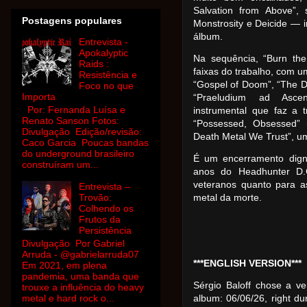
Salvation from Above”,
Postagens populares
Monstrosity e Deicide — i
álbum.
Entrevista -
Apokalyptic
Na sequência, “Burn the
Raids :
faixas do trabalho, com u
Resistência e
“Gospel of Doom”, “The D
Foco no que
Importa
“Praeludium ad Asce
Por: Fernanda Luísa e
instrumental que faz a 
Renato Sanson Fotos:
“Possessed, Obsessed” (
Divulgação Edição/revisão:
Death Metal We Trust”, u
Caco Garcia Poucas bandas
do underground brasileiro
É um encerramento digno
construíram um...
anos do Headhunter D.
veteranos quanto para a
Entrevista –
Trovão:
metal da morte.
Colhendo os
Frutos da
Persistência
Divulgação Por Gabriel
Arruda - @gabrielarruda07
***ENGLISH VERSION***
Em 2021, em plena
pandemia, uma banda que
Sérgio Baloff chose a ver
trouxe a influência do heavy
metal e hard rock o...
album: 06/06/26, right du