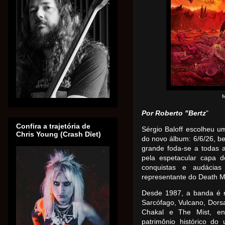
M
Por Roberto "Bertz
"
Confira a trajetória de
Sérgio Baloff escolheu u
Chris Young (Crash Dïet)
do novo álbum: 6/6/26, b
grande foda-se a todas a
pela espetacular capa d
conquistas e audácia
representante do Death M
Desde 1987, a banda é r
Sarcófago, Vulcano, Dorsal
Chakal e The Mist, e
patrimônio histórico do