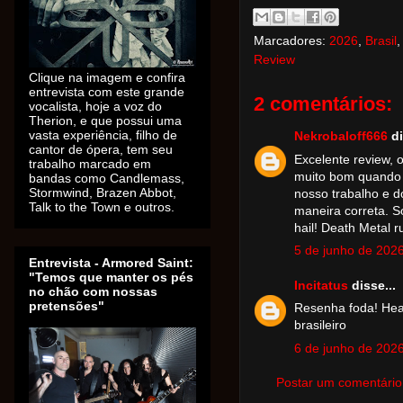
Marcadores:
2026
,
Brasil
Review
Clique na imagem e confira
entrevista com este grande
2 comentários:
vocalista, hoje a voz do
Therion, e que possui uma
vasta experiência, filho de
Nekrobaloff666
di
cantor de ópera, tem seu
Excelente review, 
trabalho marcado em
muito bom quando
bandas como Candlemass,
Stormwind, Brazen Abbot,
nosso trabalho e d
Talk to the Town e outros.
maneira correta. S
hail! Death Metal ru
5 de junho de 202
Entrevista - Armored Saint:
"Temos que manter os pés
Incitatus
disse...
no chão com nossas
pretensões"
Resenha foda! Hea
brasileiro
6 de junho de 202
Postar um comentário