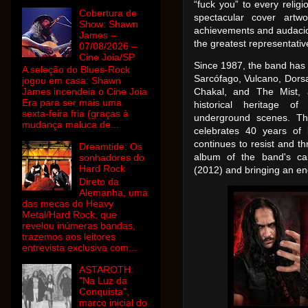
“fuck you” to every religi
Cobertura de
spectacular cover artw
Show: Shawn
achievements and audaci
James –
the greatest representativ
07/08/2026 –
Cine Joia/SP
Since 1987, the band has 
A seleção do Blues-Rock
Sarcófago, Vulcano, Dorsal
jogou em casa: Shawn
James incendeia o Cine Joia
Chakal, and The Mist,
Era para ser mais uma
historical heritage of
sexta-feira fria (graças à
underground scenes. Th
mudança maluca de...
celebrates 40 years of 
continues to resist and thri
Dreamtide: Os
album of the band's care
sonhadores do
Hard Rock
(2012) and bringing an end
Direto da
Alemanha, uma
das mecas do Heavy
Metal/Hard Rock, que
revelou inúmeras bandas,
trazemos aos leitores
entrevista exclusiva com...
ASTAROTH:
"Na Luz da
Conquista",
marco inicial do