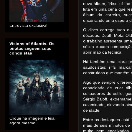
novo álbum, “Rise of the
luta em uma cena que resi
álbum da carreira, suce
encerrando uma espera de 
Entrevista exclusiva!
O disco carrega tudo o 
décadas: Death Metal Old
o trabalho apresenta um
Visions of Atlantis: Os
sólida e cada composiçã
piratas seguem suas
abrir mão da técnica.
conquistas
Há também uma clara pr
saudosistas: riffs mar
construídas que mantêm a 
Algo que sempre diferen
capacidade de criar ál
cultuadores do estilo, go
Sérgio Baloff, extremam
calamidade, elevando ain
de idade.
Clique na imagem e leia
Entre os destaques está 
agora mesmo!
mais de seis minutos de 
muito bem encaixados, 