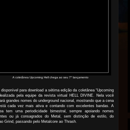
A coletânea Upcoming Hell chega ao seu 7° lançamento
 disponível para download a sétima edição da coletânea “Upcoming
idealizada pela equipe da revista virtual HELL DIVINE. Nela você
ará grandes nomes do underground nacional, mostrando que a cena
está cada vez mais ativa e contando com excelentes bandas. A
nea tem uma periodicidade bimestral, sempre apoiando nomes
ntes ou já consagrados do Metal, sem distinção de estilo, do
o Grind, passando pelo Metalcore ao Thrash.