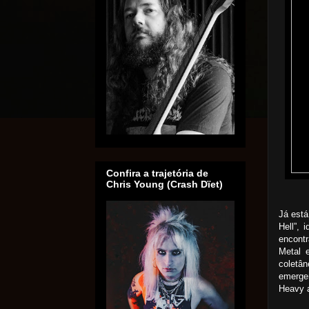
Confira a trajetória de
Chris Young (Crash Dïet)
Já está
Hell”, 
encontr
Metal 
coletâ
emerge
Heavy a