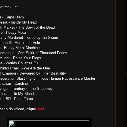
o track list:
ra - Carpe Diem
esiA - Inside My Head
kk Market - The Dawn of the Dead
ve - Heavy Metal
tality Murdered - Killed by the Sword
mand6 - Ace in the Hole
e - Heavy Metal Machine
namarque - One Spirit of Thousand Faces
traught - Raise Your Flags
va - Worlds Collapse Full
minus Praelli - We Are the One
il Emperor - Devoured by Inner Bestiality
isceration Blast - Ignominious Human Putrescence Master
hallian - Caroline
vogar - Territory of the Shadows
elerata - In My Blood
ator BR - Fogo Fátuo
zer o download, clique
aqui.