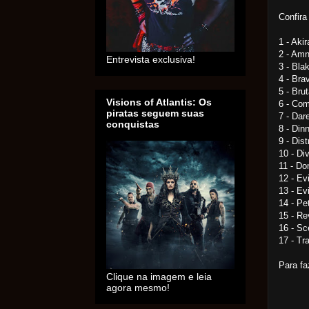
Confira 
1 - Aki
2 - Amn
Entrevista exclusiva!
3 - Bla
4 - Bra
5 - Bru
Visions of Atlantis: Os
6 - Com
piratas seguem suas
7 - Dar
conquistas
8 - Din
9 - Dis
10 - Di
11 - Do
12 - Ev
13 - Ev
14 - Pet
15 - Re
16 - Sc
17 - Tr
Para fa
Clique na imagem e leia
agora mesmo!