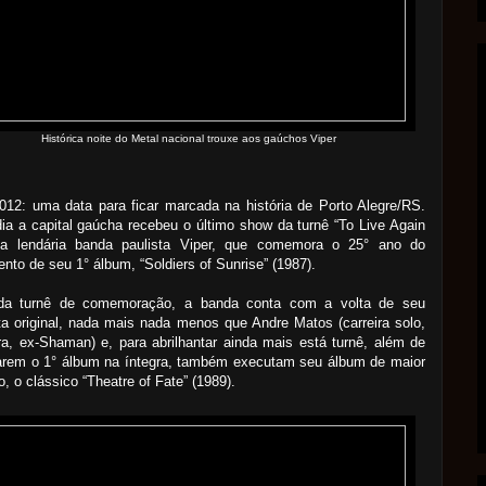
Histórica noite do Metal nacional trouxe aos gaúchos Viper
012: uma data para ficar marcada na história de Porto Alegre/RS.
ia a capital gaúcha recebeu o último show da turnê “To Live Again
da lendária banda paulista Viper, que comemora o 25° ano do
nto de seu 1° álbum, “Soldiers of Sunrise” (1987).
da turnê de comemoração, a banda conta com a volta de seu
ta original, nada mais nada menos que Andre Matos (carreira solo,
a, ex-Shaman) e, para abrilhantar ainda mais está turnê, além de
arem o 1° álbum na íntegra, também executam seu álbum de maior
, o clássico “Theatre of Fate” (1989).