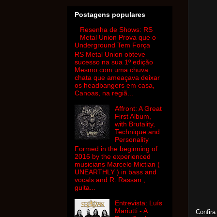
Postagens populares
Resenha de Shows: RS
Metal Union Prova que o
Underground Tem Força
RS Metal Union obteve
sucesso na sua 1º edição
Mesmo com uma chuva
chata que ameaçava deixar
os headbangers em casa,
Canoas, na regiã...
Affront: A Great
First Album,
with Brutality,
Technique and
Personality
Formed in the beginning of
2016 by the experienced
musicians Marcelo Mictian (
UNEARTHLY ) in bass and
vocals and R. Rassan ,
guita...
Entrevista: Luís
Mariutti - A
Confi