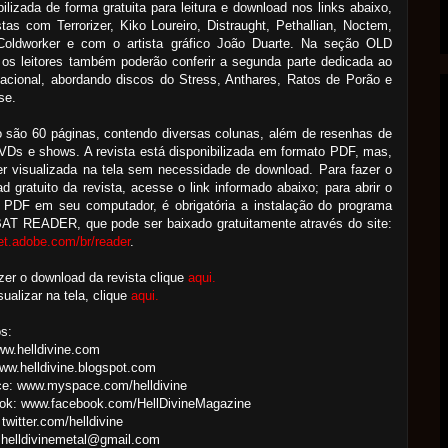
bilizada de forma gratuita para leitura e download nos links abaixo,
stas com Terrorizer, Kiko Loureiro, Distraught, Pethallian, Noctem,
, Coldworker e com o artista gráfico João Duarte. Na seção OLD
os leitores também poderão conferir a segunda parte dedicada ao
acional, abordando discos do Stress, Anthares, Ratos de Porão e
se.
 são 60 páginas, contendo diversas colunas, além de resenhas de
Ds e shows. A revista está disponibilizada em formato PDF, mas,
r visualizada na tela sem necessidade de download. Para fazer o
d gratuito da revista, acesse o link informado abaixo; para abrir o
o PDF em seu computador, é obrigatória a instalação do programa
T READER, que pode ser baixado gratuitamente através do site:
get.adobe.com/br/reader
.
zer o download da revista clique
aqui.
sualizar na tela, clique
aqui.
s:
ww.helldivine.com
ww.helldivine.blogspot.com
e: www.myspace.com/helldivine
ok: www.facebook.com/HellDivineMagazine
 twitter.com/helldivine
 helldivinemetal@gmail.com