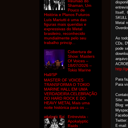
Reunião do
disponi
Shaman, Um
entrevi
Pouco de
Itself
História e Planos Futuros
SKULL 
Luís Mariutti é uma das
Metal n
figuras mais queridas e
Overdo
expressivas do Metal
brasileiro, reconhecido
mundialmente pelo seu
Ao todo
trabalho princip...
CDs, DV
pode se
Cobertura de
downloa
Show: Masters
arquiv
Of Voices –
ACROBA
18/07/2026 –
http://
Tokio Marine
Hall/SP
Para fa
MASTER OF VOICES
Para vi
TRANSFORMA O TOKIO
MARINE HALL EM UMA
VERDADEIRA CELEBRAÇÃO
Contato
DO HARD ROCK E DO
Site: w
HEAVY METAL Mais uma
Blog: w
noite histórica para os ...
Myspac
Facebo
Entrevista -
Twitter:
Apokalyptic
E-mail:
Raids :