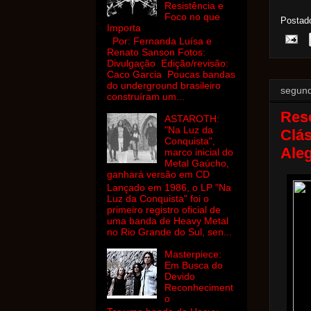
Resistência e
Foco no que
Postad
Importa
Por: Fernanda Luísa e
Renato Sanson Fotos:
Divulgação Edição/revisão:
Caco Garcia Poucas bandas
do underground brasileiro
segund
construíram um...
Res
ASTAROTH:
"Na Luz da
Clás
Conquista",
Ale
marco inicial do
Metal Gaúcho,
ganhará versão em CD
Lançado em 1986, o LP "Na
Luz da Conquista" foi o
primeiro registro oficial de
uma banda de Heavy Metal
no Rio Grande do Sul, sen...
Masterpiece:
Em Busca do
Devido
Reconheciment
o