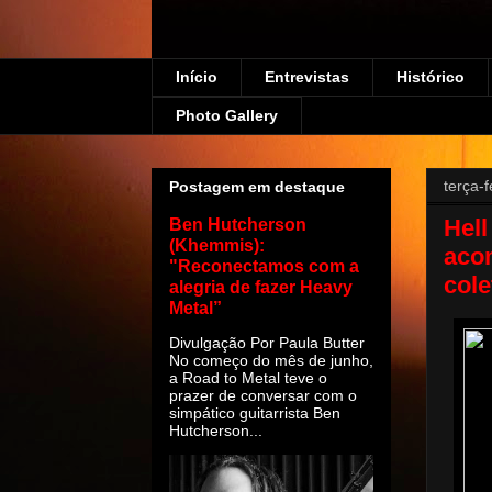
Início
Entrevistas
Histórico
Photo Gallery
terça-f
Postagem em destaque
Hell
Ben Hutcherson
(Khemmis):
aco
"Reconectamos com a
col
alegria de fazer Heavy
Metal”
Divulgação Por Paula Butter
No começo do mês de junho,
a Road to Metal teve o
prazer de conversar com o
simpático guitarrista Ben
Hutcherson...