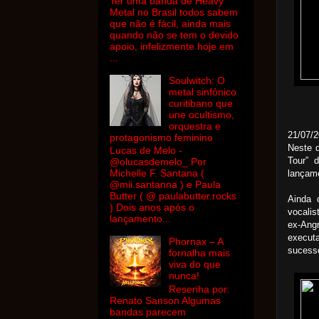
Ter uma banda de Heavy
Metal no Brasil todos sabem
que não é fácil, ainda mais
quando não se tem o devido
apoio, infelizmente hoje em
...
Soulwitch: O
metal sinfônico
curitibano que
une ocultismo,
orquestra e
21/07/2
protagonismo feminino
Neste d
Lucas de Melo -
Tour” 
@olucasdemelo_ Por
Michelle F. Santana (
lançame
@mii.santanna ) e Paula
Butter ( @ paulabutter.rocks
Ainda 
) Dois anos após o
vocalis
lançamento...
ex-Angr
execut
Phornax – A
sucesso
fornalha mais
viva do que
nunca!
Resenha por:
Renato Sanson Algumas
bandas parecem