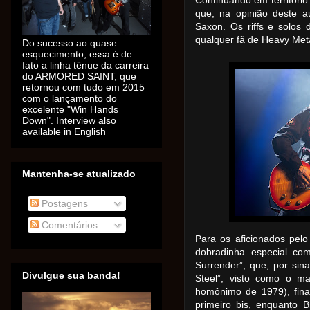
Continuando em território 
que, na opinião deste a
Saxon. Os riffs e solos
qualquer fã de Heavy Meta
Do sucesso ao quase
esquecimento, essa é de
fato a linha tênue da carreira
do ARMORED SAINT, que
retornou com tudo em 2015
com o lançamento do
excelente "Win Hands
Down". Interview also
available in English
Mantenha-se atualizado
Postagens
Comentários
Para os aficionados pel
dobradinha especial co
Surrender”, que, por sina
Divulgue sua banda!
Steel”, visto como o ma
homônimo de 1979), fina
primeiro bis, enquanto B