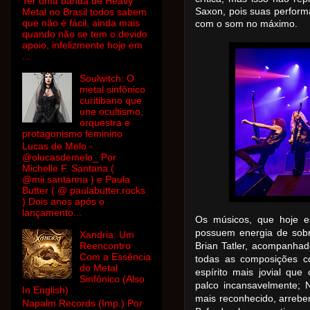
Ter uma banda de Heavy
Metal no Brasil todos sabem
Saxon, pois suas perform
que não é fácil, ainda mais
com o som no máximo.
quando não se tem o devido
apoio, infelizmente hoje em
...
Soulwitch: O
metal sinfônico
curitibano que
une ocultismo,
orquestra e
protagonismo feminino
Lucas de Melo -
@olucasdemelo_ Por
Michelle F. Santana (
@mii.santanna ) e Paula
Butter ( @ paulabutter.rocks
) Dois anos após o
lançamento...
Os músicos, que hoje e
possuem energia de sob
Xandria: Um
Reencontro
Brian Tatler, acompanhad
Com a Essência
todas as composições c
do Metal
espírito mais jovial qu
Sinfônico (Also
palco incansavelmente; N
In English)
mais reconhecido, arrebe
Napalm Records (Imp.) Por