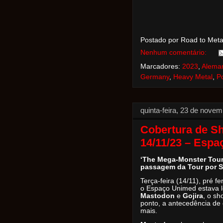
Postado por Road to Met
Nenhum comentário:
Marcadores:
2023
,
Alema
Germany
,
Heavy Metal
,
P
quinta-feira, 23 de nove
Cobertura de Sh
14/11/23 – Esp
‘The Mega-Monster Tour
passagem da Tour por S
Terça-feira (14/11), pré f
o Espaço Unimed estava l
Mastodon
e
Gojira
, o s
ponto, a antecedência de d
mais.