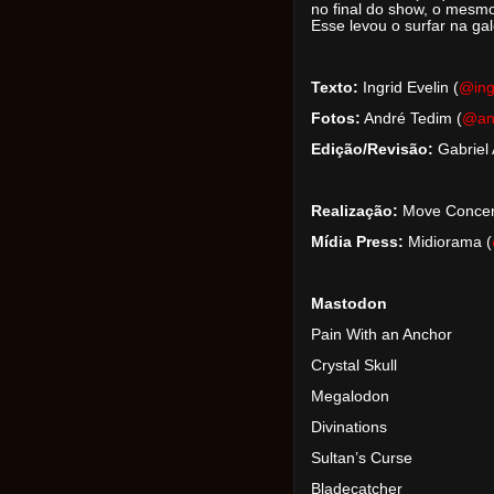
no final do show, o mesm
Esse levou o surfar na ga
Texto:
Ingrid Evelin (
@ing
Fotos:
André Tedim (
@
an
Edição/Revisão:
Gabriel 
Realização:
Move Concer
Mídia Press:
Midiorama (
Mastodon
Pain With an Anchor
Crystal Skull
Megalodon
Divinations
Sultan’s Curse
Bladecatcher