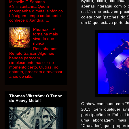
Byford, claro, continu
Michelle F. Santana -
apenas interagiu com o 
@mii.santanna Quem
acompanha o metal sinfônico
os fãs que estavam próx
há algum tempo certamente
colete
com 'patches' do 
conhece o Xandria. ...
um fã que estava perto do
Phornax – A
fornalha mais
viva do que
nunca!
Resenha por:
Renato Sanson Algumas
bandas parecem
simplesmente nascer no
momento certo. Outras, no
entanto, precisam atravessar
anos de silê...
Thomas Vikström: O Tenor
do Heavy Metal!
O show continuou com "Sac
2013. Sem qualquer avis
participação de Fabio L
uma abordagem mais i
“Crusader”, que propor