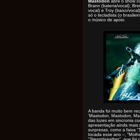
Mastodon
abre o show co
Brann (bateria/vocal), Bren
vocal) e Troy (baixo/voca
só o tecladista (o brasilei
o músico de apoio.
A banda foi muito bem rec
‘Mastodon, Mastodon, Mast
das luzes em sincronia co
apresentação ainda mais in
surpresas, como a faixa “
tocada esse ano –, "Moth
“Steambreather”, que foi c