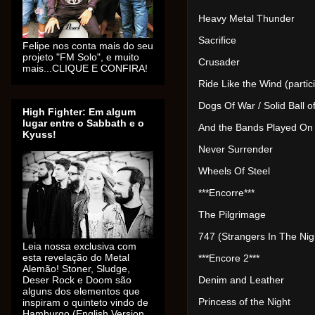
Heavy Metal Thunder
Sacrifice
Felipe nos conta mais do seu
projeto "FM Solo", e muito
Crusader
mais...CLIQUE E CONFIRA!
Ride Like the Wind (parti
Dogs Of War / Solid Ball o
High Fighter: Em algum
lugar entre o Sabbath e o
And the Bands Played On
Kyuss!
Never Surrender
Wheels Of Steel
***Encorre***
The Pilgrimage
747 (Strangers In The Ni
Leia nossa exclusiva com
esta revelação do Metal
***Encore 2***
Alemão! Stoner, Sludge,
Deser Rock e Doom são
Denim and Leather
alguns dos elementos que
inspiram o quinteto vindo de
Princess of the Night
Hamburgo (English Version