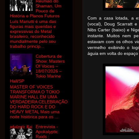
Reunião do
Shaman, Um
Pouco de
História e Planos Futuros
Com a casa lotada, a ex
Luís Mariutti é uma das
(vocal), Doug Scarratt e 
figuras mais queridas e
Nibs Carter (baixo) e Nig
expressivas do Metal
instante. Muitos nem p
brasileiro, reconhecido
mundialmente pelo seu
estavam com os olhos vi
trabalho princip...
vermelho exibindo o lo
águia em volta do espaço 
Cobertura de
Show: Masters
Of Voices –
18/07/2026 –
Tokio Marine
Hall/SP
MASTER OF VOICES
TRANSFORMA O TOKIO
MARINE HALL EM UMA
VERDADEIRA CELEBRAÇÃO
DO HARD ROCK E DO
HEAVY METAL Mais uma
noite histórica para os ...
Entrevista -
Apokalyptic
Raids :