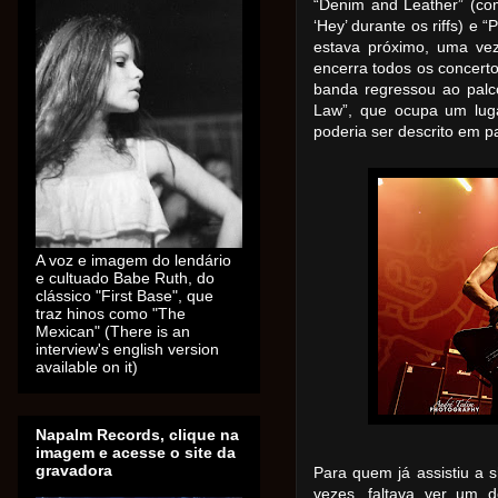
“Denim and Leather” (co
‘Hey’ durante os riffs) e “
estava próximo, uma vez
encerra todos os concerto
banda regressou ao palc
Law”, que ocupa um luga
poderia ser descrito em p
A voz e imagem do lendário
e cultuado Babe Ruth, do
clássico "First Base", que
traz hinos como "The
Mexican" (There is an
interview's english version
available on it)
Napalm Records, clique na
imagem e acesse o site da
gravadora
Para quem já assistiu a 
vezes, faltava ver um d