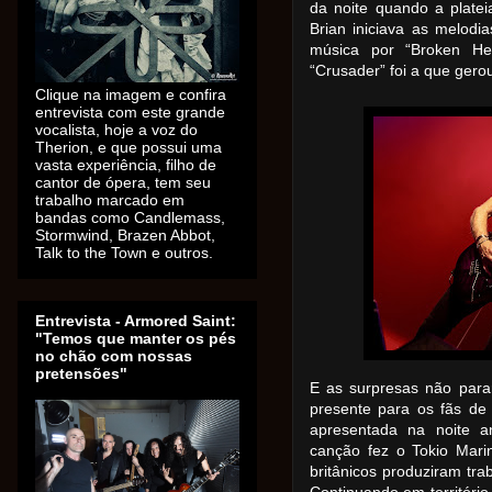
da noite quando a plate
Brian iniciava as melodia
música por “Broken He
“Crusader” foi a que gero
Clique na imagem e confira
entrevista com este grande
vocalista, hoje a voz do
Therion, e que possui uma
vasta experiência, filho de
cantor de ópera, tem seu
trabalho marcado em
bandas como Candlemass,
Stormwind, Brazen Abbot,
Talk to the Town e outros.
Entrevista - Armored Saint:
"Temos que manter os pés
no chão com nossas
pretensões"
E as surpresas não para
presente para os fãs de
apresentada na noite an
canção fez o Tokio Mari
britânicos produziram tra