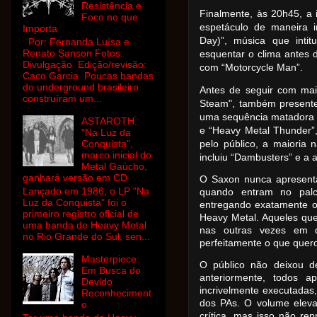
Resistência e
Finalmente, às 20h45, a
Foco no que
espetáculo de maneira 
Importa
Day)”, música que intit
Por: Fernanda Luísa e
Renato Sanson Fotos:
esquentar o clima antes
Divulgação Edição/revisão:
com “Motorcycle Man”.
Caco Garcia Poucas bandas
do underground brasileiro
Antes de seguir com mai
construíram um...
Steam", também presente
uma sequência matadora 
ASTAROTH:
e “Heavy Metal Thunder”
"Na Luz da
Conquista",
pelo público, a maioria 
marco inicial do
incluiu “Dambusters” e a 
Metal Gaúcho,
ganhará versão em CD
O Saxon nunca apresenta
Lançado em 1986, o LP "Na
quando entram no palco
Luz da Conquista" foi o
entregando exatamente o
primeiro registro oficial de
Heavy Metal. Aqueles que
uma banda de Heavy Metal
nas outras vezes em 
no Rio Grande do Sul, sen...
perfeitamente o que quero
Masterpiece:
O público não deixou d
Em Busca do
anteriormente, todos 
Devido
incrivelmente executada
Reconheciment
dos PAs. O volume eleva
o
crítica, mas isso não r