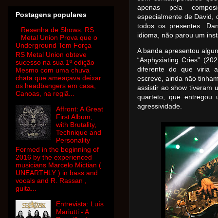
apenas pela compos
Postagens populares
especialmente de David,
todos os presentes. Dan
Resenha de Shows: RS
idioma, não parou um inst
Metal Union Prova que o
Underground Tem Força
A banda apresentou alguns
RS Metal Union obteve
“Asphyxiating Cries” (20
sucesso na sua 1º edição
diferente do que viria 
Mesmo com uma chuva
chata que ameaçava deixar
escreve, ainda não tinham
os headbangers em casa,
assistir ao show tiveram 
Canoas, na regiã...
quarteto, que entregou
agressividade.
Affront: A Great
First Album,
with Brutality,
Technique and
Personality
Formed in the beginning of
2016 by the experienced
musicians Marcelo Mictian (
UNEARTHLY ) in bass and
vocals and R. Rassan ,
guita...
Entrevista: Luís
Mariutti - A