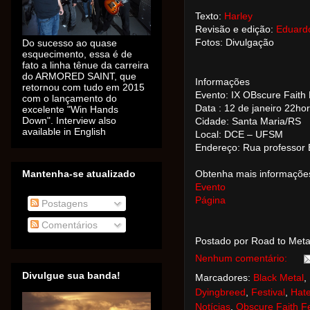
Texto:
Harley
Revisão e edição:
Eduard
Do sucesso ao quase
Fotos: Divulgação
esquecimento, essa é de
fato a linha tênue da carreira
do ARMORED SAINT, que
Informações
retornou com tudo em 2015
Evento: IX OBscure Faith 
com o lançamento do
Data : 12 de janeiro 22ho
excelente "Win Hands
Down". Interview also
Cidade: Santa Maria/RS
available in English
Local: DCE – UFSM
Endereço: Rua professor
Mantenha-se atualizado
Obtenha mais informaçõe
Evento
Página
Postagens
Comentários
Postado por Road to Met
Nenhum comentário:
Divulgue sua banda!
Marcadores:
Black Metal
,
Dyingbreed
,
Festival
,
Hat
Notícias
,
Obscure Faith Fe