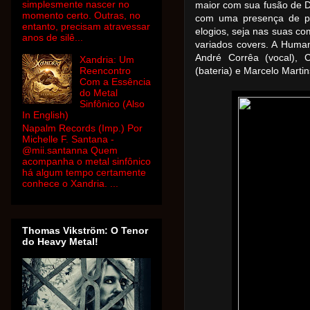
simplesmente nascer no
maior com sua fusão de D
momento certo. Outras, no
com uma presença de pa
entanto, precisam atravessar
elogios, seja nas suas c
anos de silê...
variados covers. A Huma
André Corrêa (vocal), 
Xandria: Um
Reencontro
(bateria) e Marcelo Martin
Com a Essência
do Metal
Sinfônico (Also
In English)
Napalm Records (Imp.) Por
Michelle F. Santana -
@mii.santanna Quem
acompanha o metal sinfônico
há algum tempo certamente
conhece o Xandria. ...
Thomas Vikström: O Tenor
do Heavy Metal!