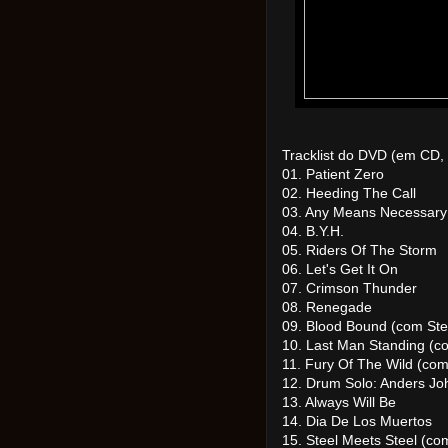
Tracklist do DVD (em CD, 
01. Patient Zero
02. Heeding The Call
03. Any Means Necessary
04. B.Y.H.
05. Riders Of The Storm
06. Let's Get It On
07. Crimson Thunder
08. Renegade
09. Blood Bound (com Ste
10. Last Man Standing (c
11. Fury Of The Wild (co
12. Drum Solo: Anders J
13. Always Will Be
14. Dia De Los Muertos
15. Steel Meets Steel (co