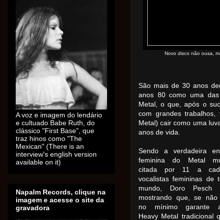
Novo disco não ousa, m
São mais de 30 anos de
anos 80 como uma das 
Metal, o que, após o su
com grandes trabalhos,
A voz e imagem do lendário
e cultuado Babe Ruth, do
Metal) cair como uma luv
clássico "First Base", que
anos de vida.
traz hinos como "The
Mexican" (There is an
Sendo a verdadeira en
interview's english version
feminina do Metal mun
available on it)
citada por 11 a ca
vocalistas femininas de 
mundo, Doro Pesch 
Napalm Records, clique na
mostrando que, se não
imagem e acesse o site da
no mínimo garante a
gravadora
Heavy Metal tradicional 