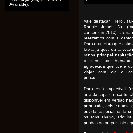
Available).
Vale destacar “Hero”, fa
Ronnie James Dio (m
câncer em 2010). Já na e
realizamos com a canto
Doro anunciara que esta
faixa, já que, diz a vocali
minha principal inspiraç
e como ser humano,
agradecida que tive a op
viajar com ele e co
pouco...”.
Doro está impecável (
arte da capa e encarte, c
disponível em versão nac
pretensão, pois é quase 
ouvido, especialmente se
os sons abaixo, adquira
punhos no ar, pois isto aq