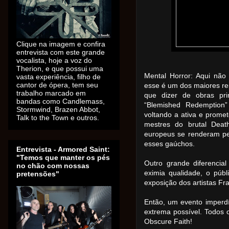
Clique na imagem e confira
entrevista com este grande
vocalista, hoje a voz do
Therion, e que possui uma
Mental Horror: Aqui não 
vasta experiência, filho de
cantor de ópera, tem seu
esse é um dos maiores re
trabalho marcado em
que dizer de obras pr
bandas como Candlemass,
“Blemished Redemption
Stormwind, Brazen Abbot,
voltando a ativa e prom
Talk to the Town e outros.
mestres do brutal Deat
europeus se renderam pe
esses gaúchos.
Entrevista - Armored Saint:
"Temos que manter os pés
Outro grande diferencia
no chão com nossas
eximia qualidade, o púb
pretensões"
exposição dos artistas Fr
Então, um evento imperd
extrema possível. Todos 
Obscure Faith!