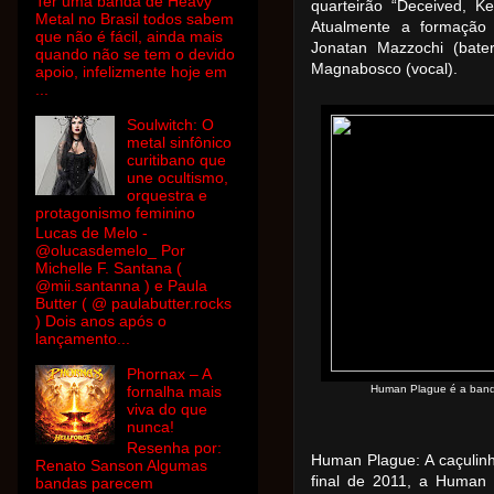
Ter uma banda de Heavy
quarteirão “Deceived, K
Metal no Brasil todos sabem
Atualmente a formação 
que não é fácil, ainda mais
Jonatan Mazzochi (bater
quando não se tem o devido
Magnabosco (vocal).
apoio, infelizmente hoje em
...
Soulwitch: O
metal sinfônico
curitibano que
une ocultismo,
orquestra e
protagonismo feminino
Lucas de Melo -
@olucasdemelo_ Por
Michelle F. Santana (
@mii.santanna ) e Paula
Butter ( @ paulabutter.rocks
) Dois anos após o
lançamento...
Phornax – A
Human Plague é a banda
fornalha mais
viva do que
nunca!
Resenha por:
Human Plague: A caçulinh
Renato Sanson Algumas
final de 2011, a Human
bandas parecem