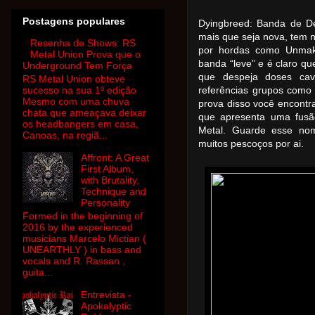
Postagens populares
Dyingbreed: Banda de D
mais que seja nova, tem 
Resenha de Shows: RS
por hordas como Unmake
Metal Union Prova que o
banda “leve” e é claro qu
Underground Tem Força
que despeja doses cav
RS Metal Union obteve
sucesso na sua 1º edição
referências grupos como
Mesmo com uma chuva
prova disso você encontra
chata que ameaçava deixar
que apresenta uma fusã
os headbangers em casa,
Metal. Guarde esse nom
Canoas, na regiã...
muitos pescoços por ai.
Affront: A Great
First Album,
with Brutality,
Technique and
Personality
Formed in the beginning of
2016 by the experienced
musicians Marcelo Mictian (
UNEARTHLY ) in bass and
vocals and R. Rassan ,
guita...
Entrevista -
Apokalyptic