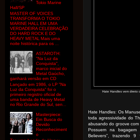
Tokio Marine
Hall/SP
MASTER OF VOICES
TRANSFORMA O TOKIO
MARINE HALL EM UMA
VERDADEIRA CELEBRAÇÃO
DO HARD ROCK E DO
HEAVY METAL Mais uma
noite histórica para os ...
ASTAROTH:
"Na Luz da
Conquista",
marco inicial do
Metal Gaúcho,
ganhará versão em CD
Lançado em 1986, o LP "Na
Luz da Conquista" foi o
Hate Handles vem direto 
primeiro registro oficial de
uma banda de Heavy Metal
no Rio Grande do Sul, sen...
Hate Handles: Os Manuse
Masterpiece:
toda agressividade do T
Em Busca do
abusando do groove com 
Devido
Reconheciment
Possuem na bagagem o 
o
Believers”, trazendo 9