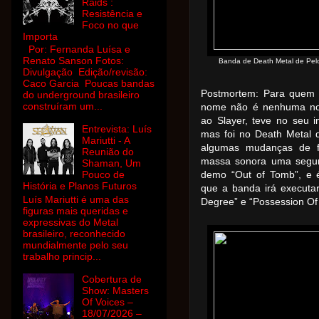
Raids :
Resistência e
Foco no que
Importa
Por: Fernanda Luísa e
Renato Sanson Fotos:
Banda de Death Metal de Pelo
Divulgação Edição/revisão:
Caco Garcia Poucas bandas
Postmortem: Para quem 
do underground brasileiro
construíram um...
nome não é nenhuma no
ao Slayer, teve no seu i
Entrevista: Luís
mas foi no Death Metal 
Mariutti - A
algumas mudanças de f
Reunião do
massa sonora uma segun
Shaman, Um
Pouco de
demo “Out of Tomb”, e 
História e Planos Futuros
que a banda irá executa
Luís Mariutti é uma das
Degree” e “Possession Of 
figuras mais queridas e
expressivas do Metal
brasileiro, reconhecido
mundialmente pelo seu
trabalho princip...
Cobertura de
Show: Masters
Of Voices –
18/07/2026 –