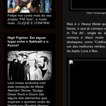
"Hero" homenageia
Felipe nos conta mais do seu
projeto "FM Solo", e muito
mais...CLIQUE E CONFIRA!
Mas é o Heavy Metal qu
faixas, o que já começa c
In The Air”, single do 
High Fighter: Em algum
começa o disco muito 
lugar entre o Sabbath e o
destaques, como “Coldhea
Kyuss!
um dos melhores refrãos
da dupla Luca e Bas.
Leia nossa exclusiva com
esta revelação do Metal
Alemão! Stoner, Sludge,
Deser Rock e Doom são
alguns dos elementos que
inspiram o quinteto vindo de
Hamburgo (English Version