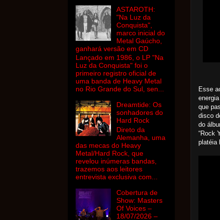
ASTAROTH:
"Na Luz da
Conquista",
marco inicial do
Metal Gaúcho,
ganhará versão em CD
Lançado em 1986, o LP "Na
Luz da Conquista" foi o
primeiro registro oficial de
uma banda de Heavy Metal
no Rio Grande do Sul, sen...
Esse ao
energia
Dreamtide: Os
que pas
sonhadores do
disco d
Hard Rock
do álbu
Direto da
“Rock Y
Alemanha, uma
platéia
das mecas do Heavy
Metal/Hard Rock, que
revelou inúmeras bandas,
trazemos aos leitores
entrevista exclusiva com...
Cobertura de
Show: Masters
Of Voices –
18/07/2026 –