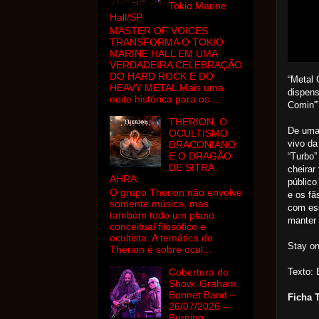
Tokio Marine
Hall/SP
MASTER OF VOICES
TRANSFORMA O TOKIO
MARINE HALL EM UMA
VERDADEIRA CELEBRAÇÃO
DO HARD ROCK E DO
“Metal 
HEAVY METAL Mais uma
dispens
noite histórica para os ...
Comin'”
THERION, O
De uma 
OCULTISMO
vivo da
DRACONIANO
E O DRAGÃO
“Turbo”
DE SITRA
cheirar
AHRA
público
O grupo Therion não envolve
e os fã
somente música, mas
com ess
também todo um plano
manter 
conceitual filosófico e
ocultista. A temática do
Stay o
Therion é sobre ocul...
Texto:
Cobertura de
Show: Graham
Bonnet Band –
Ficha 
26/07/2026 –
Burning