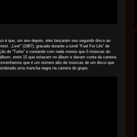
so é que, um ano depois, eles lançaram seu segundo disco ao
Priest...Live!” (1987), gravado durante a turnê “Fuel For Life” de
ação de “Turbo” e contando com nada menos que 5 músicas do
álbum, entre 15 que estavam no álbum e davam conta da carreira
Convenhamos que é um número alto de músicas de um disco que
nsiderado uma mancha negra na carreira do grupo.