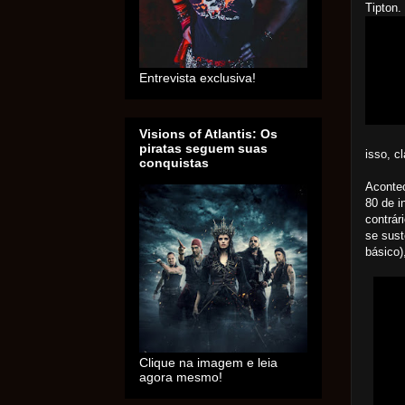
Tipton.
Entrevista exclusiva!
Visions of Atlantis: Os
piratas seguem suas
isso, c
conquistas
Aconte
80 de i
contrár
se sust
básico)
Clique na imagem e leia
agora mesmo!