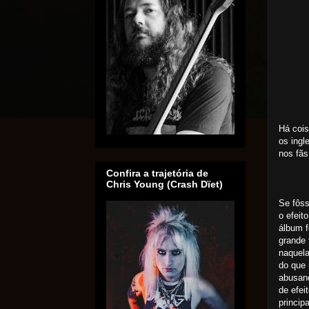
Há coi
os ingl
nos fãs
Confira a trajetória de
Chris Young (Crash Dïet)
Se fôs
o efeit
álbum 
grande 
naquela
do que 
abusan
de efei
princip