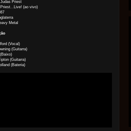
Judas Priest
Priest...Live! (ao vivo)
987
nglaterra
eavy Metal
ção
ford (Vocal)
wning (Guitarra)
 (Baixo)
ipton (Guitarra)
lland (Bateria)