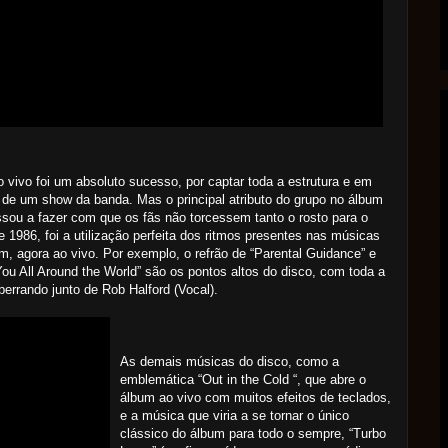
 vivo foi um absoluto sucesso, por captar toda a estrutura e em
 de um show da banda. Mas o principal atributo do grupo no álbum
sou a fazer com que os fãs não torcessem tanto o rosto para o
e 1986, foi a utilização perfeita dos ritmos presentes nas músicas
m, agora ao vivo. Por exemplo, o refrão de “Parental Guidance” e
ou All Around the World” são os pontos altos do disco, com toda a
 berrando junto de Rob Halford (Vocal).
As demais músicas do disco, como a
emblemática “Out in the Cold “, que abre o
álbum ao vivo com muitos efeitos de teclados,
e a música que viria a se tornar o único
clássico do álbum para todo o sempre, “Turbo