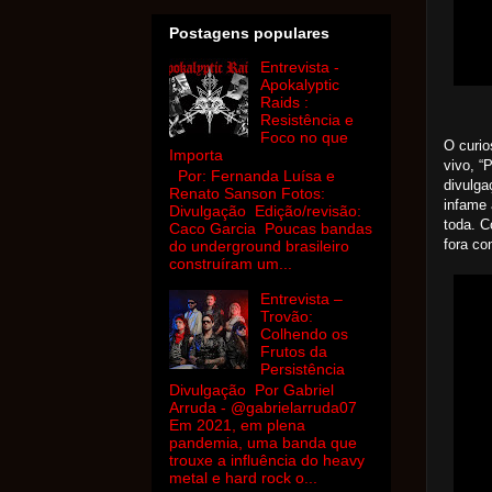
Postagens populares
Entrevista -
Apokalyptic
Raids :
Resistência e
Foco no que
O curio
Importa
vivo, “
Por: Fernanda Luísa e
divulg
Renato Sanson Fotos:
infame 
Divulgação Edição/revisão:
toda. 
Caco Garcia Poucas bandas
fora co
do underground brasileiro
construíram um...
Entrevista –
Trovão:
Colhendo os
Frutos da
Persistência
Divulgação Por Gabriel
Arruda - @gabrielarruda07
Em 2021, em plena
pandemia, uma banda que
trouxe a influência do heavy
metal e hard rock o...