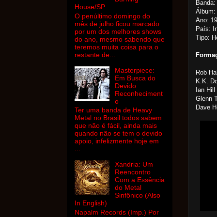
Banda: 
House/SP
Álbum: 
O penúltimo domingo do
Ano: 1
mês de julho ficou marcado
País: I
por um dos melhores shows
Tipo: H
do ano, mesmo sabendo que
teremos muita coisa para o
restante de...
Forma
Masterpiece:
Rob Hal
Em Busca do
K.K. Do
Devido
Ian Hill
Reconheciment
Glenn T
o
Dave Ho
Ter uma banda de Heavy
Metal no Brasil todos sabem
que não é fácil, ainda mais
quando não se tem o devido
apoio, infelizmente hoje em
...
Xandria: Um
Reencontro
Com a Essência
do Metal
Sinfônico (Also
In English)
Napalm Records (Imp.) Por