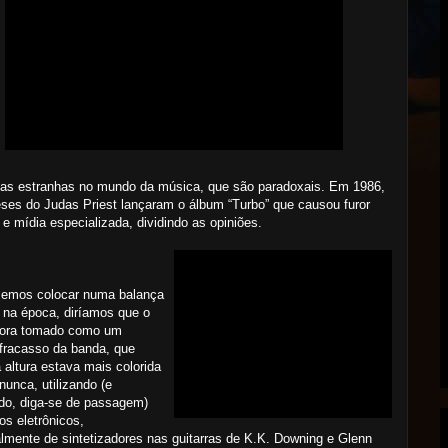
sas estranhas no mundo da música, que são paradoxais. Em 1986,
eses do Judas Priest lançaram o álbum “Turbo” que causou furor
 e mídia especializada, dividindo as opiniões.
semos colocar numa balança
o na época, diríamos que o
fora tomado como um
fracasso da banda, que
 altura estava mais colorida
nunca, utilizando (e
do, diga-se de passagem)
tos eletrônicos,
almente de sintetizadores nas guitarras de K.K. Downing e Glenn