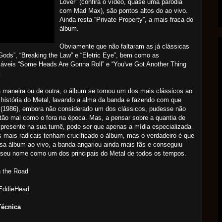
Lover” (confira o vídeo, quase uma paródia
com Mad Max), são pontos altos do ao vivo.
Ainda resta “Private Property”, a mais fraca do
álbum.
Obviamente que não faltaram as já clássicas
Gods”, “Breaking the Law” e “Eletric Eye”, bem como as
áveis “Some Heads Are Gonna Roll” e “You've Got Another Thing
.
maneira ou de outra, o álbum se tornou um dos mais clássicos ao
 história do Metal, lavando a alma da banda e fazendo com que
 (1986), embora não considerado um dos clássicos, pudesse não
 tão mal como o fora na época. Mas, a pensar sobre a quantia de
 presente na sua turnê, pode ser que apenas a mídia especializada
s mais radicais tenham crucificado o álbum, mas o verdadeiro é que
a álbum ao vivo, a banda angariou ainda mais fãs e conseguiu
seu nome como um dos principais do Metal de todos os tempos.
n the Road
 EddieHead
Técnica