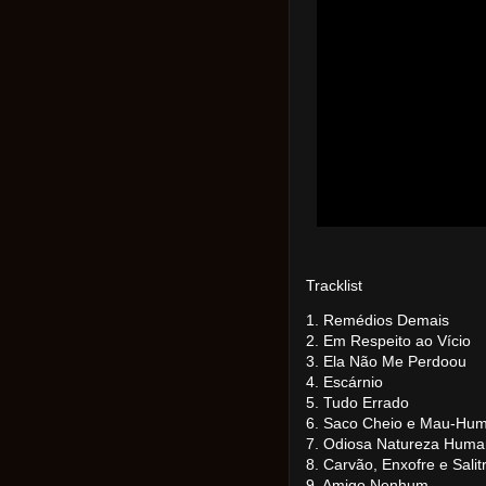
Tracklist
1. Remédios Demais
2. Em Respeito ao Vício
3. Ela Não Me Perdoou
4. Escárnio
5. Tudo Errado
6. Saco Cheio e Mau-Hu
7. Odiosa Natureza Hum
8. Carvão, Enxofre e Salit
9. Amigo Nenhum