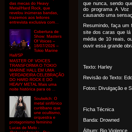
que nunca, sendo que
das mecas do Heavy
Metal/Hard Rock, que
do programa A Voz d
revelou inúmeras bandas,
causando uma sensaçã
trazemos aos leitores
entrevista exclusiva com...
Resumindo, faça um 
Cobertura de
site dos caras que l
Show: Masters
média de 10 reais, o
Of Voices –
ouvir essa grande obr
18/07/2026 –
Tokio Marine
Hall/SP
MASTER OF VOICES
TRANSFORMA O TOKIO
Texto: Harley
MARINE HALL EM UMA
VERDADEIRA CELEBRAÇÃO
Revisão do Texto: Ed
DO HARD ROCK E DO
HEAVY METAL Mais uma
Fotos: Divulgação e S
noite histórica para os ...
Soulwitch: O
metal sinfônico
curitibano que
Ficha Técnica
une ocultismo,
orquestra e
Banda: Drowned
protagonismo feminino
Lucas de Melo -
Álbum: Bio Violence