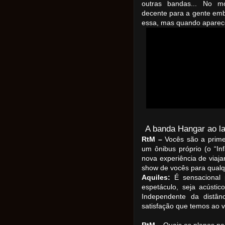
outras bandas... No 
decente para a gente em
essa, mas quando aparece
A banda Hangar ao lad
RtM –
Vocês são a prime
um ônibus próprio (o “In
nova experiência de viaja
show de vocês para qualq
Aquiles:
É sensacional 
espetáculo, seja acúst
Independente da distân
satisfação que temos ao v