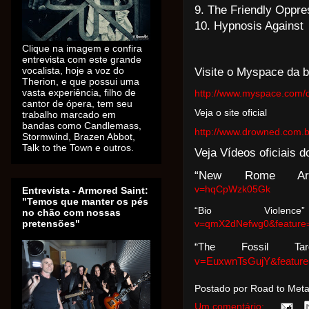
9. The Friendly Oppre
10.
Hypnosis Against
Clique na imagem e confira
entrevista com este grande
vocalista, hoje a voz do
Visite o Myspace da 
Therion, e que possui uma
vasta experiência, filho de
http://www.myspace.com/
cantor de ópera, tem seu
Veja o site oficial
trabalho marcado em
bandas como Candlemass,
http://www.drowned.com.b
Stormwind, Brazen Abbot,
Talk to the Town e outros.
Veja Vídeos oficiais d
“New Rome Ari
v=hqCpWzk05Gk
Entrevista - Armored Saint:
"Temos que manter os pés
“Bio Viol
no chão com nossas
pretensões"
v=qmX2dNefwg0&feature=
“The Fossil T
v=EuxwnTsGujY&feature=
Postado por Road to Met
Um comentário: