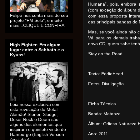
Humana”, pois, embora s
(com exceção do álbum d
Felipe nos conta mais do seu
com essa proposta inte
projeto "FM Solo", e muito
das principais bandas do 
mais...CLIQUE E CONFIRA!
Mas, se você ainda não c
Vá para os demais traba
novo CD, quem sabe tenh
High Fighter: Em algum
lugar entre o Sabbath e o
Stay on the Road
Kyuss!
Texto: EddieHead
Fotos: Divulgação
Ficha Técnica
Leia nossa exclusiva com
esta revelação do Metal
Banda: Matanza
Alemão! Stoner, Sludge,
Deser Rock e Doom são
Álbum: Odiosa Natureza
alguns dos elementos que
inspiram o quinteto vindo de
Ano: 2011
Hamburgo (English Version
Available).