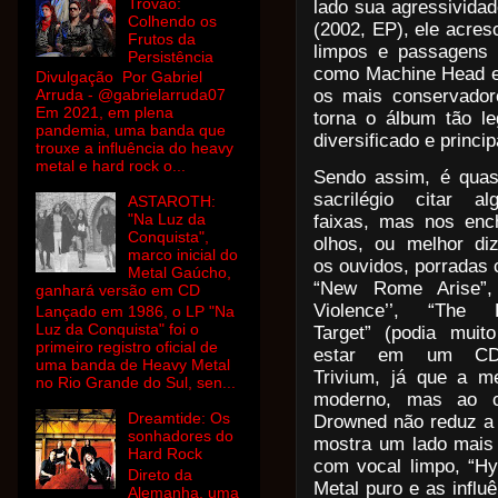
Trovão:
lado sua agressivida
Colhendo os
(2002, EP),
ele acres
Frutos da
limpos e passagens 
Persistência
como Machine Head e
Divulgação Por Gabriel
os mais conservador
Arruda - @gabrielarruda07
Em 2021, em plena
torna o álbum tão le
pandemia, uma banda que
diversificado e
princi
trouxe a influência do heavy
metal e hard rock o...
Sendo assim, é qua
sacrilégio citar al
ASTAROTH:
"Na Luz da
faixas, mas nos enc
Conquista",
olhos, ou melhor di
marco inicial do
os ouvidos, porradas
Metal Gaúcho,
“New Rome Arise”, 
ganhará versão em CD
Violence’’, “The F
Lançado em 1986, o LP "Na
Luz da Conquista" foi o
Target” (podia muit
primeiro registro oficial de
estar em um C
uma banda de Heavy Metal
Trivium, já que a 
no Rio Grande do Sul, sen...
moderno, mas ao c
Dreamtide: Os
Drowned não reduz a 
sonhadores do
mostra um lado mais 
Hard Rock
com vocal limpo, “
Hy
Direto da
Metal puro e as influ
Alemanha, uma