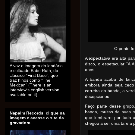
O ponto fo
A expectativa era alta pa
disco, o espetacular “A A
A voz e imagem do lendário
anos.
e cultuado Babe Ruth, do
clássico "First Base", que
A banda acaba de lança
traz hinos como "The
Mexican" (There is an
embora ainda seja cedo
interview's english version
carreira da banda, a ver
available on it)
decepcionou.
Faço parte desse grup
banda, muitas de suas 
Napalm Records, clique na
que lembrarei por toda 
imagem e acesse o site da
gravadora
chegou a ser uma tarefa 