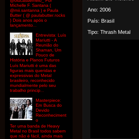
@olucasdemelo_ Por
Michelle F. Santana (
Ano: 2006
@mii.santanna ) e Paula
Butter ( @ paulabutter.rocks
) Dois anos após o
País: Brasil
lançamento...
Tipo: Thrash Metal
Entrevista: Luís
Mariutti - A
Reunião do
Shaman, Um
Pouco de
História e Planos Futuros
Luís Mariutti é uma das
figuras mais queridas e
expressivas do Metal
brasileiro, reconhecido
mundialmente pelo seu
trabalho princip...
Masterpiece:
Em Busca do
Devido
Reconheciment
o
Ter uma banda de Heavy
Metal no Brasil todos sabem
que não é fácil, ainda mais