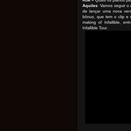
RtM –
Quais os planos pa
Aquiles
: Vamos seguir o 
de lançar uma nova ve
bônus, que tem o clip e
making of Infallible, e
Infallible Tour.