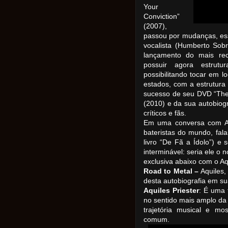
Your
Conviction”
(2007),
passou por mudanças, es
vocalista (Humberto Sob
lançamento do mais rece
possuir agora estrutur
possibilitando tocar em lo
estados, com a estrutura
sucesso de seu DVD “
The
(2010) e da sua autobiog
críticos e fãs.
Em uma conversa com Aqu
bateristas do mundo, fal
livro “De Fã a Ídolo”) e
interminável: seria ele o
exclusiva abaixo com o Aqu
Road to Metal –
Aquiles,
desta autobiografia em su
Aquiles Priester
: É uma 
no sentido mais amplo da 
trajetória musical e m
comum.