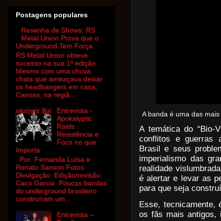
Postagens populares
Resenha de Shows: RS
Metal Union Prova que o
Underground Tem Força
RS Metal Union obteve
sucesso na sua 1º edição
Mesmo com uma chuva
chata que ameaçava deixar
os headbangers em casa,
Canoas, na regiã...
Entrevista -
A banda é uma das mais r
Apokalyptic
Raids :
A temática do “
Bio-V
Resistência e
conflitos e guerras 
Foco no que
Brasil e seus proble
Importa
imperialismo das gr
Por: Fernanda Luísa e
Renato Sanson Fotos:
realidade vislumbrad
Divulgação Edição/revisão:
é alertar e levar as 
Caco Garcia Poucas bandas
para que seja constru
do underground brasileiro
construíram um...
Esse, tecnicamente, 
os fãs mais antigos,
Entrevista –