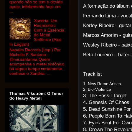
quando não se tem o devido
A formação do álbum 
apoio, infelizmente hoje em
...
Fernando Lima - voca
Xandria: Um
Kerley Ribeiro - guitar
Reencontro
Com a Essência
Marcos Amorim - guit
do Metal
Sinfônico (Also
In English)
Wesley Ribeiro - baix
Napalm Records (Imp.) Por
Beto Loureiro – bateri
Michelle F. Santana -
@mii.santanna Quem
acompanha o metal sinfônico
há algum tempo certamente
conhece o Xandria. ...
Tracklist
1. New Rome Arises
2. Bio-Violence
Thomas Vikström: O Tenor
3. The Fossil Target
do Heavy Metal!
4. Genesis Of Chaos
5. Dead Sunshine For 
6. People Born To Hat
7. Eyes Bent For Own
8. Drown The Revolut