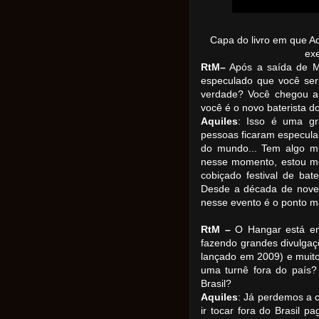
Capa do livro em que Aq
ex
RtM–
Após a saída de Mi
especulado que você seri
verdade? Você chegou a 
você é o novo baterista 
Aquiles
: Isso é uma gr
pessoas ficaram especula
do mundo... Tem algo mu
nesse momento, estou me
cobiçado festival de b
Desde a década de noven
nesse evento é o ponto ma
RtM –
O Hangar está em
fazendo grandes divulgaçõ
lançado em 2009) e muit
uma turnê fora do país
Brasil?
Aquiles
: Já perdemos a 
ir tocar fora do Brasil 