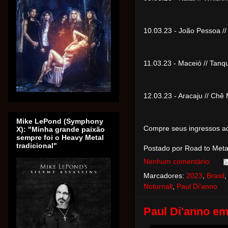
10.03.23 - João Pessoa /
11.03.23 - Maceió // Ta
12.03.23 - Aracaju // Ch
Mike LePond (Symphony
Compre seus ingressos a
X): "Minha grande paixão
sempre foi o Heavy Metal
tradicional"
Postado por Road to Met
Nenhum comentário:
Marcadores:
2023
,
Brasil
Noturnall
,
Paul Di'anno
Paul Di'anno em