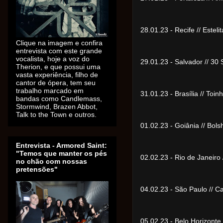
28.01.23 - Recife // Este
Clique na imagem e confira
entrevista com este grande
vocalista, hoje a voz do
29.01.23 - Salvador // 
Therion, e que possui uma
vasta experiência, filho de
cantor de ópera, tem seu
trabalho marcado em
31.01.23 - Brasília // To
bandas como Candlemass,
Stormwind, Brazen Abbot,
Talk to the Town e outros.
01.02.23 - Goiânia // Bo
Entrevista - Armored Saint:
"Temos que manter os pés
02.02.23 - Rio de Janeir
no chão com nossas
pretensões"
04.02.23 - São Paulo // 
05.02.23 - Belo Horizont