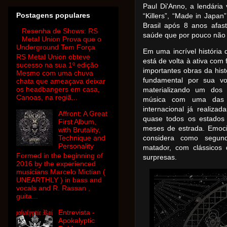
Paul Di'Anno, a lendária
Postagens populares
“Killers”, “Made in Japa
Brasil após 8 anos afas
Resenha de Shows: RS
saúde que por pouco não 
Metal Union Prova que o
Underground Tem Força
Em uma incrível história 
RS Metal Union obteve
está de volta à ativa com
sucesso na sua 1º edição
importantes obras da hist
Mesmo com uma chuva
fundamental por sua vo
chata que ameaçava deixar
os headbangers em casa,
materializando um dos 
Canoas, na regiã...
música com uma das m
internacional já realizad
Affront: A Great
quase todos os estados
First Album,
meses de estrada. Emoci
with Brutality,
Technique and
considera como segun
Personality
matador, com clássicos
Formed in the beginning of
surpresas.
2016 by the experienced
musicians Marcelo Mictian (
UNEARTHLY ) in bass and
vocals and R. Rassan ,
guita...
Entrevista -
Apokalyptic