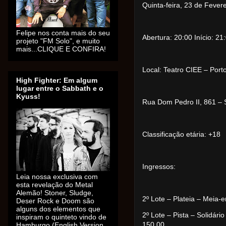
Quinta-feira, 23 de Fever
Felipe nos conta mais do seu
Abertura: 20:00 Início: 21
projeto "FM Solo", e muito
mais...CLIQUE E CONFIRA!
Local: Teatro CIEE – Port
High Fighter: Em algum
lugar entre o Sabbath e o
Kyuss!
Rua Dom Pedro II, 861 – 
Classificação etária: +18
Ingressos:
Leia nossa exclusiva com
esta revelação do Metal
Alemão! Stoner, Sludge,
2º Lote – Plateia – Meia-
Deser Rock e Doom são
alguns dos elementos que
2º Lote – Pista – Solidári
inspiram o quinteto vindo de
Hamburgo (English Version
150,00