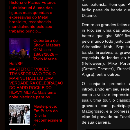
História e Planos Futuros
seu baterista Henrique 
Luís Mariutti é uma das
farão parte da banda qu
figuras mais queridas e
Di’anno.
expressivas do Metal
brasileiro, reconhecido
Dentre os grandes feitos 
mundialmente pelo seu
in Rio, ser uma das úni
trabalho princip...
bateria que gira 360º fi
Cobertura de
pelo mundo todo junto co
Show: Masters
Adrenaline Mob, Sepultu
Of Voices –
banda brasileira a grav
18/07/2026 –
especiais de lendas do 
Tokio Marine
(Helloween), Mike Port
Hall/SP
(Dream Theater), Russel
MASTER OF VOICES
TRANSFORMA O TOKIO
Angra), entre outros.
MARINE HALL EM UMA
VERDADEIRA CELEBRAÇÃO
O conjunto promete a
DO HARD ROCK E DO
introduzindo em seu repe
HEAVY METAL Mais uma
como a veloz e impressi
noite histórica para os ...
sua última tour, o cláss
gravado com particip
Masterpiece:
Em Busca do
Matogrosso, e a promessa 
Devido
clipe foi gravado na Fave
Reconheciment
de sua carreira.
o