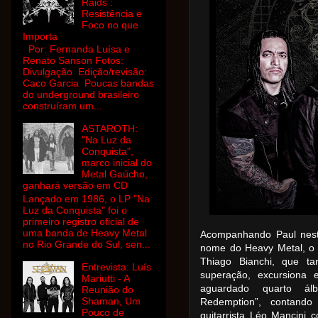
Raids :
Resistência e
Foco no que
Importa
Por: Fernanda Luísa e
Renato Sanson Fotos:
Divulgação Edição/revisão:
Caco Garcia Poucas bandas
do underground brasileiro
construíram um...
ASTAROTH:
"Na Luz da
Conquista",
marco inicial do
Metal Gaúcho,
ganhará versão em CD
Lançado em 1986, o LP "Na
Luz da Conquista" foi o
primeiro registro oficial de
uma banda de Heavy Metal
Acompanhando Paul nest
no Rio Grande do Sul, sen...
nome do Heavy Metal, o N
Thiago Bianchi, que t
Entrevista: Luís
superação, excursiona
Mariutti - A
aguardado quarto álb
Reunião do
Shaman, Um
Redemption”, contando
Pouco de
guitarrista Léo Mancini