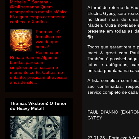
Michelle F. Santana -
@mii.santanna Quem
A turnê de retorno de Pau
acompanha o metal sinfônico
Electric Gypsy, será reali
há algum tempo certamente
no Brasil mais de uma 
conhece o Xandria. ...
Maiden. Outra novidade é
presente em todas as dat
Phornax – A
fornalha mais
fãs.
viva do que
nunca!
Todos que garantirem o p
Resenha por:
meet & greet com Paul 
Renato Sanson Algumas
Também é possível adquir
bandas parecem
fotos e autógrafos, cam
simplesmente nascer no
entrada prioritária na cas
momento certo. Outras, no
entanto, precisam atravessar
A lista completa com to
anos de silê...
são confirmadas, respe
serviço completo de cada 
Thomas Vikström: O Tenor
do Heavy Metal!
PAUL DI'ANNO (EX-IR
GYPSY
27.01.23 - Fortaleza //