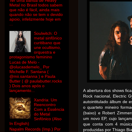
Ter uma banda de Heavy
Metal no Brasil todos sabem
que não é fácil, ainda mais
quando não se tem o devido
apoio, infelizmente hoje em
...
Soulwitch: O
metal sinfônico
curitibano que
une ocultismo,
orquestra e
protagonismo feminino
Lucas de Melo -
@olucasdemelo_ Por
Michelle F. Santana (
@mii.santanna ) e Paula
Butter ( @ paulabutter.rocks
) Dois anos após o
lançamento...
A abertura dos shows fic
Rock nacional, Electric
Xandria: Um
autointitulado álbum de e
Reencontro
o quarteto mineiro forma
Com a Essência
(baixo) e Robert Zimmer
do Metal
um novo EP, cujo lançam
Sinfônico (Also
In English)
que conta com 4 música
Napalm Records (Imp.) Por
produzidas por Thiago Bia