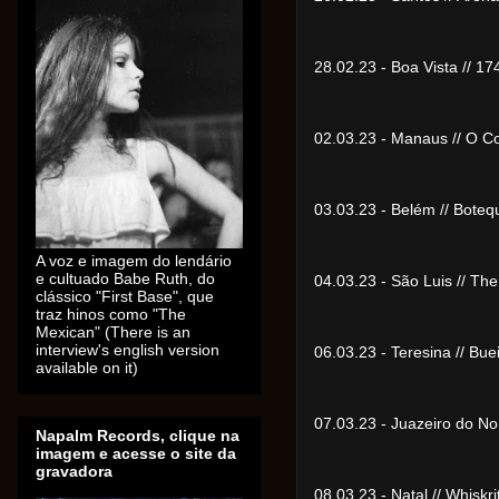
28.02.23 - Boa Vista // 
02.03.23 - Manaus // O
03.03.23 - Belém // Bot
A voz e imagem do lendário
e cultuado Babe Ruth, do
04.03.23 - São Luis // T
clássico "First Base", que
traz hinos como "The
Mexican" (There is an
interview's english version
06.03.23 - Teresina // B
available on it)
07.03.23 - Juazeiro do N
Napalm Records, clique na
imagem e acesse o site da
gravadora
08.03.23 - Natal // Whisk