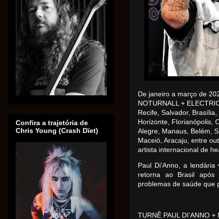
De janeiro a março de 20
NOTURNALL + ELECTRIC G
Recife, Salvador, Brasília
Horizonte, Florianópolis,
Confira a trajetória de
Chris Young (Crash Dïet)
Alegre, Manaus, Belém, Sã
Maceió, Aracaju, entre ou
artista internacional de he
Paul Di'Anno, a lendária
retorna ao Brasil após
problemas de saúde que p
TURNÊ PAUL DI’ANNO +