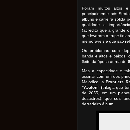
Foram muitos altos e
principalmente pós-Strat
álbuns e carreira sólida
qualidade e importânci
(acredito que a grande o
que levaram a trupe finl
memoráveis e que são ref
Os problemas com depr
banda e altos e baixos,
êxito da época áurea do
S
Mas a capacidade e tal
assinar com um dos princ
Melódico, a
Frontiers R
"Avalon" (
trilogia que t
de 2055, em um planeta
desastres), que seis an
derradeiro álbum.