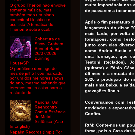
muita importância nos a
O grupo Therion não envolve
somente música, mas
de passarem a tocar com
também todo um plano
conceitual filosófico e
Após o fim prematuro d
ocultista. A temática do
lançamento do disco "
Therion é sobre ocul...
mais tarde, por volta 
Cobertura de
formações, como Testo
Show: Graham
junto com eles divers
Bonnet Band –
como Andria Busic e F
26/07/2026 –
uma formação, que co
Burning
Testoni (teclados), 
House/SP
(guitarra) e Fábio Cés
O penúltimo domingo do
mês de julho ficou marcado
últimos, e a entrada de
por um dos melhores shows
2020 a produção do no
do ano, mesmo sabendo que
mais uma baixa, a saída
teremos muita coisa para o
gravações finais.
restante de...
Xandria: Um
Conversamos com Teston
Reencontro
novidades e expectativ
Com a Essência
Confira:
do Metal
Sinfônico (Also
RtM: Conte-nos um pouc
In English)
força, pois o Casa das
Napalm Records (Imp.) Por