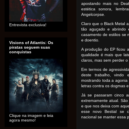
apostando mais no Deat
estética sonora, lem
Angelcorpse.
Claro que o Black Metal 
Entrevista exclusiva!
tão aguçado e abrindo
casamento de estilos se
e doentio.
Visions of Atlantis: Os
piratas seguem suas
A produção do EP ficou 
conquistas
qualidade é mais que la
claros, mas sem perder o 
Em termos de agressivid
deste trabalho, vindo
mostrando toda a agonia 
letras contra os dogmas e 
Já se passaram cinco an
extremamente atual. São 
e que nos deixa com aque
esse novo Bestial se c
Clique na imagem e leia
nacional se manter essa 
agora mesmo!