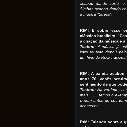
acabou dando certo, e 
Simbas acabou dando con
a música “Stress”.
RtM: E sobre esse ou
clássico brasileiro, “C
a criação da música e a l
Testoni:
A música já es
letra foi feita depois pe
um hino do Rock nacional
RtM: A banda acabou 
anos 70, vocês sentir
sentimento de que pode
Testoni:
Na verdade, se
mais........ temos o exe
e nem antes de seu tem
acontecer......
RtM: Falando sobre a qu