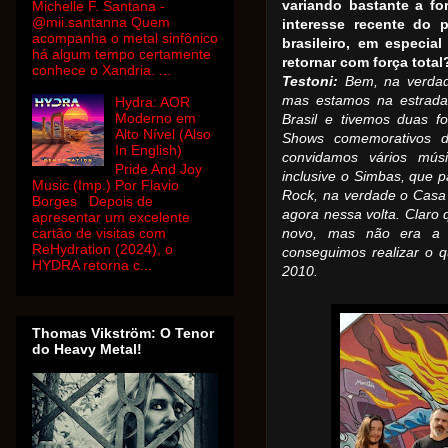
variando bastante a f
Michelle F. Santana -
@mii.santanna Quem
interesse recente do 
acompanha o metal sinfônico
brasileiro, em especial
há algum tempo certamente
retornar com força total
conhece o Xandria. ...
Testoni:
Bem, na verdad
mas estamos na estrada
Hydra: AOR
Moderno em
Brasil e tivemos duas f
Alto Nível (Also
Shows comemorativos 
In English)
convidamos vários mús
Pride And Joy
inclusive o Simbas, que 
Music (Imp.) Por Flavio
Rock, na verdade o Casa
Borges Depois de
agora nessa volta. Claro
apresentar um excelente
cartão de visitas com
novo, mas não era a 
ReHydration (2024), o
conseguimos realizar o 
HYDRA retorna c...
2010.
Thomas Vikström: O Tenor
do Heavy Metal!