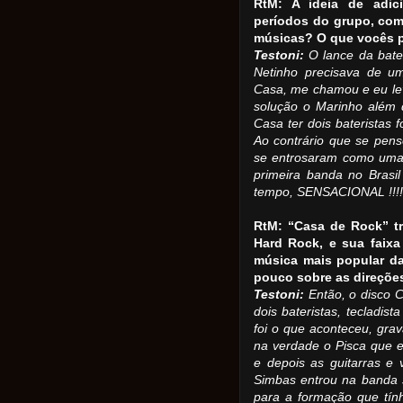
RtM: A ideia de adic
períodos do grupo, com
músicas? O que vocês p
Testoni:
O lance da bater
Netinho precisava de um
Casa, me chamou e eu le
solução o Marinho além 
Casa ter dois bateristas 
Ao contrário que se pens
se entrosaram como uma 
primeira banda no Brasi
tempo, SENSACIONAL !!!!
RtM: “Casa de Rock” t
Hard Rock, e sua faixa 
música mais popular da
pouco sobre as direçõe
Testoni:
Então, o disco
dois bateristas, tecladist
foi o que aconteceu, gr
na verdade o Pisca que er
e depois as guitarras e 
Simbas entrou na banda s
para a formação que tín