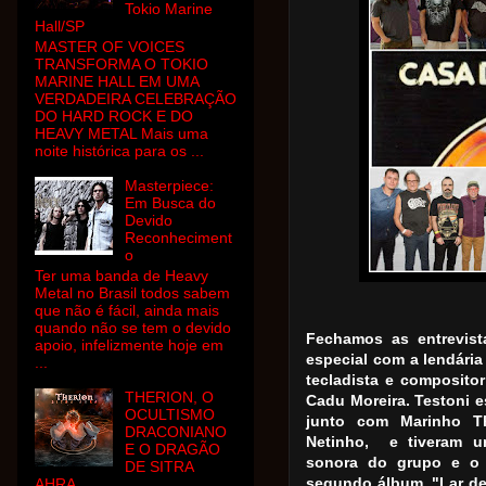
Tokio Marine
Hall/SP
MASTER OF VOICES
TRANSFORMA O TOKIO
MARINE HALL EM UMA
VERDADEIRA CELEBRAÇÃO
DO HARD ROCK E DO
HEAVY METAL Mais uma
noite histórica para os ...
Masterpiece:
Em Busca do
Devido
Reconheciment
o
Ter uma banda de Heavy
Metal no Brasil todos sabem
que não é fácil, ainda mais
quando não se tem o devido
Fechamos as entrevis
apoio, infelizmente hoje em
especial com a lendári
...
tecladista e compositor
THERION, O
Cadu Moreira. Testoni 
OCULTISMO
junto com Marinho Th
DRACONIANO
Netinho, e tiveram
um
E O DRAGÃO
sonora do grupo e o 
DE SITRA
segundo álbum, "Lar de
AHRA