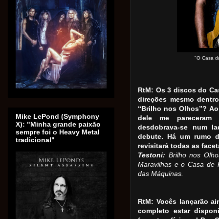
"O Casa d
RtM: Os 3 discos do Ca
direções mesmo dentro
“Brilho nos Olhos”? Ao
Mike LePond (Symphony
dele me pareceram 
X): "Minha grande paixão
desdobrava-se num l
sempre foi o Heavy Metal
debute. Há um rumo d
tradicional"
revisitará todas as fac
Testoni:
Brilho nos Olh
Maravilhas e o Casa de 
das Máquinas.
RtM: Vocês lançarão ai
completo estar dispo