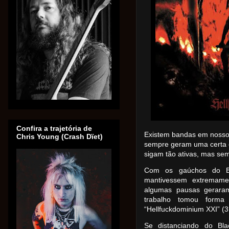
Confira a trajetória de
Existem bandas em noss
Chris Young (Crash Dïet)
sempre geram uma certa 
sigam tão ativas, mas se
Com os gaúchos do Be
mantivessem extremame
algumas pausas gerara
trabalho tomou form
“Hellfuckdominium XXI” (3
Se distanciando do Bl