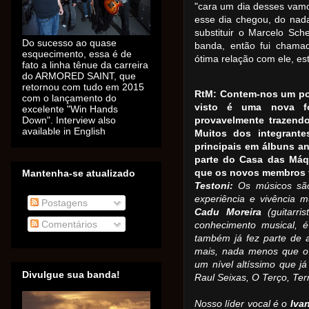
"cara um dia desses vamo
esse dia chegou, do nad
substituir o Marcelo S
Do sucesso ao quase
banda, então fui chamad
esquecimento, essa é de
ótima relação com ele, es
fato a linha tênue da carreira
do ARMORED SAINT, que
retornou com tudo em 2015
RtM: Contem-nos um po
com o lançamento do
visto é uma nova fo
excelente "Win Hands
Down". Interview also
provavelmente trazendo
available in English
Muitos dos integrant
principais em álbuns an
parte do Casa das Máqu
que os novos membros 
Mantenha-se atualizado
Testoni:
Os músicos são
experiência e vivência 
Postagens
Cadu Moreira
(guitarri
Comentários
conhecimento musical, 
também já fez parte de 
mais, nada menos que 
um nível altíssimo que 
Divulgue sua banda!
Raul Seixas, O Terço, Ter
Nosso líder vocal é o
Iva