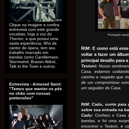
Clique na imagem e confira
entrevista com este grande
vocalista, hoje a voz do
Formação atual:
Therion, e que possui uma
vasta experiência, filho de
cantor de ópera, tem seu
RtM: E como está esse 
trabalho marcado em
voltar a fazer um álb
bandas como Candlemass,
principal desafio para 
Stormwind, Brazen Abbot,
Testoni:
Nosso sentiment
Talk to the Town e outros.
Casa, estamos cuidando
carinho e respeito que 
de um compromisso cono
Entrevista - Armored Saint:
um seguidor do Casa.
"Temos que manter os pés
no chão com nossas
pretensões"
RtM: Cadu, conte para
sobre sua entrada na b
Cadu:
Conheci o Casa a
bandas, e foi uma surp
encontrei o Testoni, e 