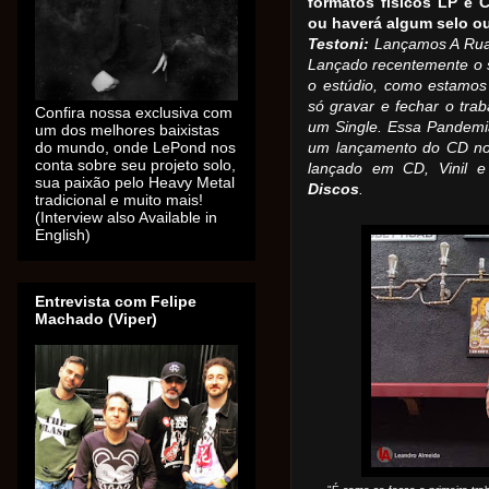
formatos físicos LP e
ou haverá algum selo o
Testoni:
Lançamos A Rua,
Lançado recentemente o s
o estúdio, como estamos
só gravar e fechar o tra
Confira nossa exclusiva com
um Single. Essa Pandemi
um dos melhores baixistas
do mundo, onde LePond nos
um lançamento do CD no
conta sobre seu projeto solo,
lançado em CD, Vinil 
sua paixão pelo Heavy Metal
Discos
.
tradicional e muito mais!
(Interview also Available in
English)
Entrevista com Felipe
Machado (Viper)