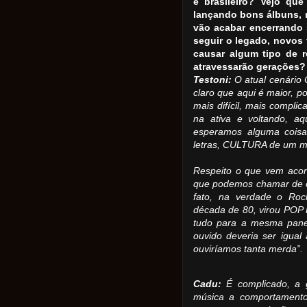
e brasileiro? Vejo que
lançando bons álbuns,
vão acabar encerrando 
seguir o legado, novos
causar algum tipo de r
atravessarão gerações
Testoni:
O atual cenário 
claro que aqui é maior, 
mais difícil, mais compli
na ativa e voltando, a
esperamos alguma coisa
letras, CULTURA de um mo
Respeito o que vem acon
que podemos chamar de cen
fato, na verdade o Roc
década de 80, virou POP
tudo para a mesma panela
ouvido deveria ser igual
ouviríamos tanta merda”.
Cadu:
É complicado, a g
música a comportamento,