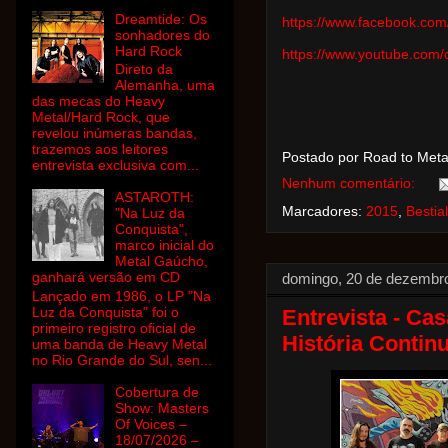
Dreamtide: Os
https://www.facebook.c
sonhadores do
Hard Rock
https://www.youtube.co
Direto da
Alemanha, uma
das mecas do Heavy
Metal/Hard Rock, que
revelou inúmeras bandas,
trazemos aos leitores
Postado por Road to Met
entrevista exclusiva com...
Nenhum comentário:
ASTAROTH:
Marcadores:
2015
,
Bestial
"Na Luz da
Conquista",
marco inicial do
Metal Gaúcho,
ganhará versão em CD
domingo, 20 de dezembr
Lançado em 1986, o LP "Na
Luz da Conquista" foi o
Entrevista - Ca
primeiro registro oficial de
História Continu
uma banda de Heavy Metal
no Rio Grande do Sul, sen...
Cobertura de
Show: Masters
Of Voices –
18/07/2026 –