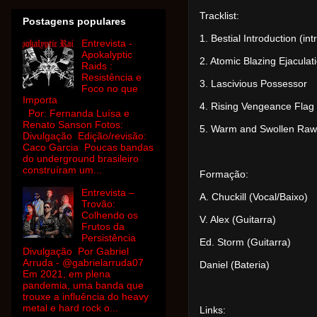
Tracklist:
Postagens populares
1. Bestial Introduction (int
Entrevista -
Apokalyptic
2. Atomic Blazing Ejaculat
Raids :
Resistência e
3. Lascivious Possessor
Foco no que
Importa
4. Rising Vengeance Flag
Por: Fernanda Luísa e
Renato Sanson Fotos:
5. Warm and Swollen Raw
Divulgação Edição/revisão:
Caco Garcia Poucas bandas
do underground brasileiro
construíram um...
Formação:
Entrevista –
A. Chuckill (Vocal/Baixo)
Trovão:
Colhendo os
V. Alex (Guitarra)
Frutos da
Persistência
Ed. Storm (Guitarra)
Divulgação Por Gabriel
Arruda - @gabrielarruda07
Daniel (Bateria)
Em 2021, em plena
pandemia, uma banda que
trouxe a influência do heavy
metal e hard rock o...
Links: