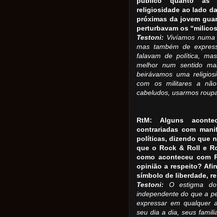
público quanto as l
religiosidade ao lado d
próximas da jovem guar
perturbavam os “milicos
Testoni:
Vivíamos numa é
mas também de expressã
falavam de política, m
melhor num sentido mais
beirávamos uma religios
com os militares a nã
cabeludos, usarmos roup
RtM: Alguns acontec
contrariadas com manif
políticas, dizendo que n
que o Rock & Roll e R
como aconteceu com Ro
opinião a respeito? Afi
símbolo de liberdade, re
Testoni:
O estigma do 
independente do que a pes
expressar em qualquer a
seu dia a dia, seus famil