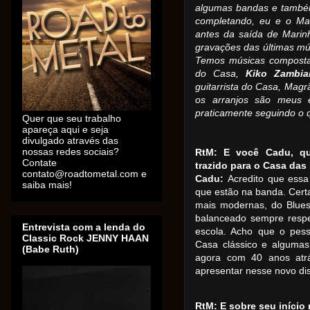
algumas bandas e também 
completando, eu e o Mar
antes da saída de Marinh
gravações das últimas músi
Temos músicas composta
do Casa,
Kiko Zambia
guitarrista do Casa, Magr
os arranjos são meus 
praticamente seguindo o 
Quer que seu trabalho
apareça aqui e seja
divulgado através das
nossas redes sociais?
RtM: E você Cadu, que
Contate
trazido para o Casa da
contato@roadtometal.com e
Cadu:
Acredito que ess
saiba mais!
que estão na banda. Cert
mais modernas, do Blues 
balanceado sempre respe
Entrevista com a lenda do
escola. Acho que o pes
Classic Rock JENNY HAAN
Casa clássico e algumas 
(Babe Ruth)
agora com 40 anos atr
apresentar nesse novo di
RtM: E sobre seu início