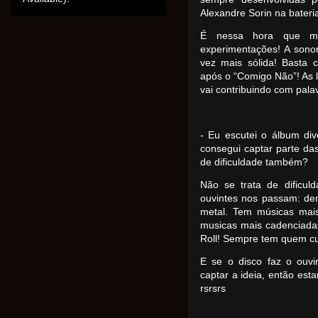
Alexandre Sorin na bateri
É nessa hora que ma
experimentações! A sono
vez mais sólida! Basta 
após o “Comigo Não”! As l
vai contribuindo com palav
- Eu escutei o álbum div
consegui captar parte das
de dificuldade também?
Não se trata de dificu
ouvintes nos passam: dent
metal. Tem músicas mai
musicas mais cadenciad
Roll! Sempre tem quem cu
E se o disco faz o ouvi
captar a ideia, então est
rsrsrs