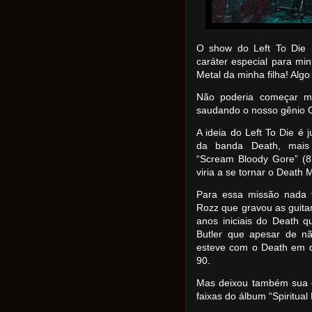
O show do Left To Die
caráter especial para min
Metal da minha filha! Alg
Não poderia começar me
saudando o nosso gênio C
A ideia do Left To Die é
da banda Death, mais p
“Scream Bloody Gore” (8
viria a se tornar o Death M
Para essa missão nada f
Rozz que gravou as guita
anos iniciais do Death 
Butler que apesar de nã
esteve com o Death em d
90.
Mas deixou também sua c
faixas do álbum “Spiritual 