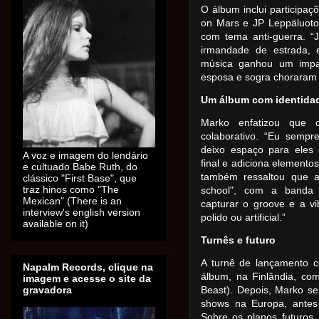
O álbum inclui participaç
on Mars e JP Leppäluoto
com tema anti-guerra. 
irmandade de estrada, e
música ganhou um impac
esposa e sogra choraram a
Um álbum com identida
Marko enfatizou que o
colaborativo. “Eu semp
deixo espaço para eles 
A voz e imagem do lendário
final e adiciona elemento
e cultuado Babe Ruth, do
também ressaltou que 
clássico "First Base", que
traz hinos como "The
school", com a banda 
Mexican" (There is an
capturar o groove e a v
interview's english version
polido ou artificial.”
available on it)
Turnês e futuro
A turnê de lançamento 
Napalm Records, clique na
álbum, na Finlândia, co
imagem e acesse o site da
gravadora
Beast). Depois, Marko se
shows na Europa, antes
Sobre os planos futuros,