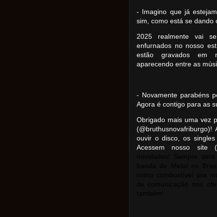
- Imagino que já esteja
sim, como está se dando 
2025 realmente vai s
enfurnados no nosso est
estão gravados em nos
aparecendo entre as músi
- Novamente parabéns pe
Agora é contigo para as su
Obrigado mais uma vez p
(@bruthusnovafriburgo)
ouvir o disco, os single
Acessem nosso site 
novidades! Sempre será
banda de Metal no Brasi
como combustível pra m
de comunicação nos ofe
também!