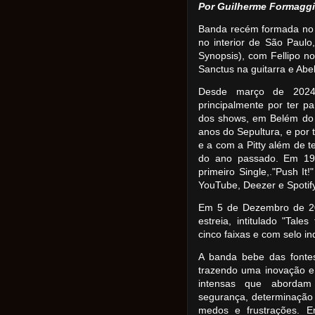
Por Guilherme Formagg
Banda recém formada no 
no interior de São Paulo
Synopsis), com Fellipo n
Sanctus na guitarra e Abel
Desde março de 2024
principalmente por ter 
dos shows, em Belém do 
anos do Sepultura, e por 
e a com a Pitty além de 
do ano passado. Em 19 
primeiro Single,."Push It
YouTube, Deezer e Spotify
Em 5 de Dezembro de 20
estreia, intitulado "Tal
cinco faixas e com selo i
A banda bebe das fonte
trazendo uma inovação e 
intensas que abordam
segurança, determinação
medos e frustrações. E