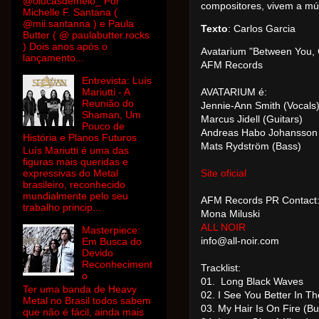
@olucasdemelo_ Por
compositores, vivem a mú
Michelle F. Santana (
@mii.santanna ) e Paula
Texto
: Carlos Garcia
Butter ( @ paulabutter.rocks
) Dois anos após o
Avatarium "Between You, 
lançamento...
AFM Records
Entrevista: Luís
Mariutti - A
AVATARIUM é:
Reunião do
Jennie-Ann Smith (Vocals
Shaman, Um
Marcus Jidell (Guitars)
Pouco de
Andreas Habo Johansson 
História e Planos Futuros
Mats Rydström (Bass)
Luís Mariutti é uma das
figuras mais queridas e
expressivas do Metal
Site oficial
brasileiro, reconhecido
mundialmente pelo seu
AFM Records PR Contact
trabalho princip...
Mona Miluski
ALL NOIR
Masterpiece:
info@all-noir.com
Em Busca do
Devido
Reconheciment
Tracklist:
o
01. Long Black Waves
Ter uma banda de Heavy
02. I See You Better In T
Metal no Brasil todos sabem
03. My Hair Is On Fire (Bu
que não é fácil, ainda mais