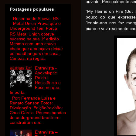
ouvinte. Pessoalmente se
Postagens populares
"My Hair is on Fire (But 
pouco do que expressei
Resenha de Shows: RS
Jennie-ann nos faz merg
Metal Union Prova que o
Underground Tem Força
piano e voz realmente ca
RS Metal Union obteve
sucesso na sua 1º edição
Mesmo com uma chuva
chata que ameaçava deixar
os headbangers em casa,
Canoas, na regiã...
Entrevista -
Apokalyptic
Raids :
Resistência e
Foco no que
Importa
Por: Fernanda Luísa e
Renato Sanson Fotos:
Divulgação Edição/revisão:
Caco Garcia Poucas bandas
do underground brasileiro
construíram um...
Entrevista –