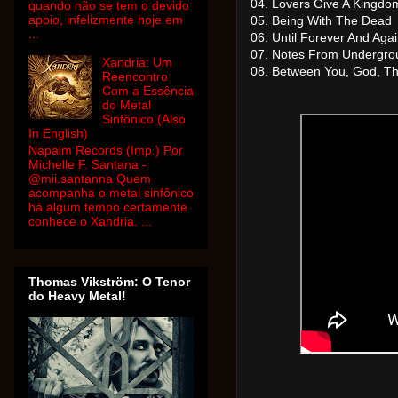
04. Lovers Give A Kingdo
quando não se tem o devido
apoio, infelizmente hoje em
05. Being With The Dead
...
06. Until Forever And Aga
07. Notes From Undergro
Xandria: Um
08. Between You, God, T
Reencontro
Com a Essência
do Metal
Sinfônico (Also
In English)
Napalm Records (Imp.) Por
Michelle F. Santana -
@mii.santanna Quem
acompanha o metal sinfônico
há algum tempo certamente
conhece o Xandria. ...
Thomas Vikström: O Tenor
do Heavy Metal!