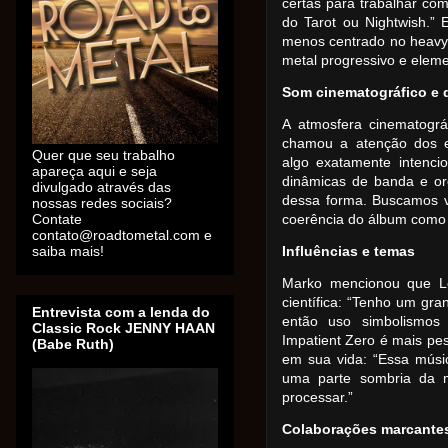
certas para trabalhar com
do Tarot ou Nightwish.”
menos centrado no heavy m
metal progressivo e elem
Som cinematográfico e 
A atmosfera cinematográ
chamou a atenção dos en
Quer que seu trabalho
algo exatamente intenc
apareça aqui e seja
dinâmicas de banda e orq
divulgado através das
dessa forma. Buscamos v
nossas redes sociais?
Contate
coerência do álbum como
contato@roadtometal.com e
saiba mais!
Influências e temas
Marko mencionou que Le
científica: “Tenho um grand
Entrevista com a lenda do
então uso simbolismos 
Classic Rock JENNY HAAN
Impatient Zero é mais pe
(Babe Ruth)
em sua vida: “Essa músi
uma parte sombria da m
processar.”
Colaborações marcant