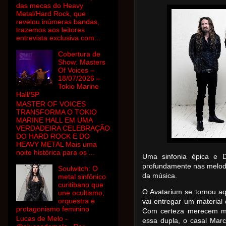
das mecas do Heavy
Metal/Hard Rock, que
revelou inúmeras bandas,
trazemos aos leitores
entrevista exclusiva com...
Cobertura de
Show: Masters
Of Voices –
18/07/2026 –
Tokio Marine
Hall/SP
MASTER OF VOICES
TRANSFORMA O TOKIO
MARINE HALL EM UMA
VERDADEIRA CELEBRAÇÃO
DO HARD ROCK E DO
HEAVY METAL Mais uma
noite histórica para os ...
Uma sinfonia épica e D
profundamente nas melodia
Soulwitch: O
da música.
metal sinfônico
curitibano que
O Avatarium se tornou aq
une ocultismo,
orquestra e
vai entregar um material 
protagonismo feminino
Com certeza merecem mu
Lucas de Melo -
essa dupla, o casal Mar