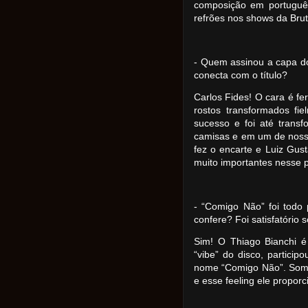
composição em português
refrões nos shows da Bru
- Quem assinou a capa d
conecta com o título?
Carlos Fides! O cara é f
rostos transformados fi
sucesso e foi até tran
camisas e em um de noss
fez o encarte e Luiz Gus
muito importantes nesse p
- “Comigo Não” foi todo
confere? Foi satisfatório
Sim! O Thiago Bianchi é
“vibe” do disco, particip
nome “Comigo Não”. Somo
e esse feeling ele propo