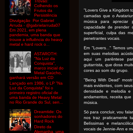
Trovão:
Colhendo os
"Lovers Give a Kingdom t
Frutos da
Persistência
camadas que o Avatarium
Divulgação Por Gabriel
música para apreciar
Arruda - @gabrielarruda07
capacidade de prender
Em 2021, em plena
superficial, culpa das m
pandemia, uma banda que
penetrantes vocais.
trouxe a influência do heavy
metal e hard rock o...
Em "Lovers..." Temos um
em suas melodias acústi
ASTAROTH:
"Na Luz da
aqui um parêntese para
Conquista",
guitarrista, que dosa mui
marco inicial do
cores ao som do grupo.
Metal Gaúcho,
ganhará versão em CD
"Being With Dead" most
Lançado em 1986, o LP "Na
mais evidentes, com seus 
Luz da Conquista" foi o
densidade e melodia e 
primeiro registro oficial de
andamentos, receita que n
uma banda de Heavy Metal
no Rio Grande do Sul, sen...
música.
Dreamtide: Os
Só para concluir, vou fala
sonhadores do
nos traz praticamente t
Hard Rock
Belíssimas e melancólic
Direto da
vocais de Jennie-Ann e m
Alemanha, uma