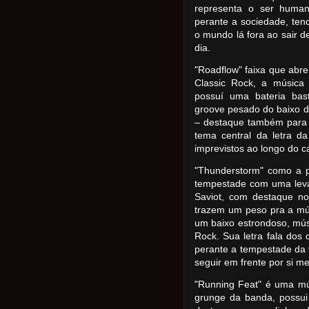
representa o ser huma
perante a sociedade, ten
o mundo lá fora ao sair d
dia.
"Roadflow" faixa que ab
Classic Rock, a música 
possuí uma bateria bas
groove pesado do baixo de
– destaque também para 
tema central da letra d
imprevistos ao longo do 
"Thunderstorm" como a 
tempestade com uma leva
Saviot, com destaque no
trazem um peso pra a músi
um baixo estrondoso, mú
Rock. Sua letra fala dos
perante a tempestade da 
seguir em frente por si m
"Running Feat" é uma mú
grunge da banda, possui