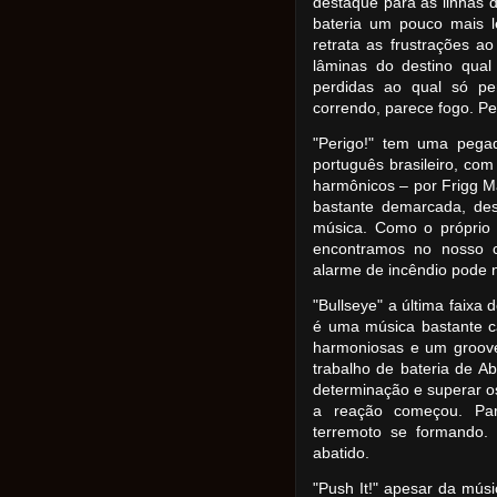
destaque para as linhas 
bateria um pouco mais l
retrata as frustrações a
lâminas do destino qual
perdidas ao qual só pe
correndo, parece fogo. Pe
"Perigo!" tem uma pega
português brasileiro, com
harmônicos – por Frigg M
bastante demarcada, des
música. Como o próprio t
encontramos no nosso 
alarme de incêndio pode n
"Bullseye" a última faixa
é uma música bastante c
harmoniosas e um groove
trabalho de bateria de Ab
determinação e superar os
a reação começou. Pa
terremoto se formando. 
abatido.
"Push It!" apesar da mús