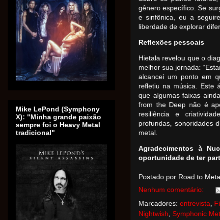
gênero específico. Se sur
e sinfônica, eu a segui
liberdade de explorar difer
Reflexões pessoais
Hietala revelou que o di
melhor sua jornada: “Esta
alcancei um ponto em q
refletiu na música. Este
que algumas faixas aind
from the Deep não é a
Mike LePond (Symphony
resiliência e criativid
X): "Minha grande paixão
profundas, sonoridades d
sempre foi o Heavy Metal
tradicional"
metal.
Agradecimentos à Nuc
oportunidade de ter part
Postado por Road to Met
Nenhum comentário:
Marcadores:
entrevista
,
F
Nightwish
,
Symphonic Met