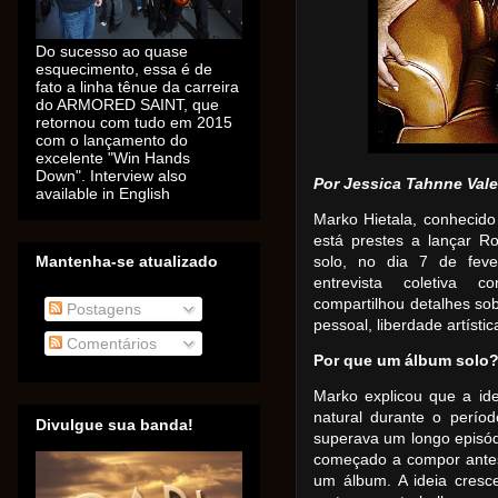
Do sucesso ao quase
esquecimento, essa é de
fato a linha tênue da carreira
do ARMORED SAINT, que
retornou com tudo em 2015
com o lançamento do
excelente "Win Hands
Down". Interview also
Por Jessica Tahnne Val
available in English
Marko Hietala, conhecido 
está prestes a lançar 
Mantenha-se atualizado
solo, no dia 7 de feve
entrevista coletiva c
compartilhou detalhes sob
Postagens
pessoal, liberdade artíst
Comentários
Por que um álbum solo
Marko explicou que a id
natural durante o perío
Divulgue sua banda!
superava um longo episód
começado a compor antes
um álbum. A ideia cresc