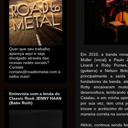
Quer que seu trabalho
apareça aqui e seja
Em 2010, a banda novam
divulgado através das
Muller (vocal) e Paulo 
nossas redes sociais?
Linardi e Roby Pontes
Contate
(guitarra) e Nelson Bri
contato@roadtometal.com e
principalmente a saída
saiba mais!
fundadores da banda, at
Roby encaixaram muit
desenvoltura, lembrando m
Entrevista com a lenda do
Catalau, e em minha opi
Classic Rock JENNY HAAN
(Babe Ruth)
por sua vez, tem uma pe
trouxe o acréscimo do u
maneira correta na sonor
Hélcio, continua sendo f