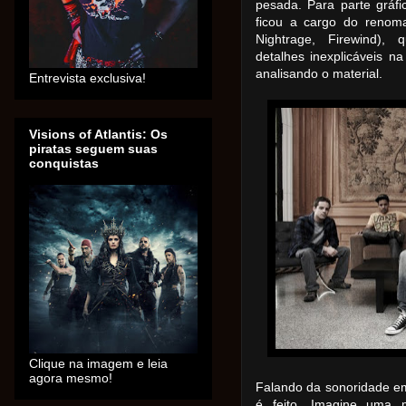
pesada. Para parte gráf
ficou a cargo do renom
Nightrage, Firewind),
detalhes
inexplicáveis
na 
analisando o material.
Entrevista exclusiva!
Visions of Atlantis: Os
piratas seguem suas
conquistas
Clique na imagem e leia
agora mesmo!
Falando da sonoridade em
é feito. Imagine uma m