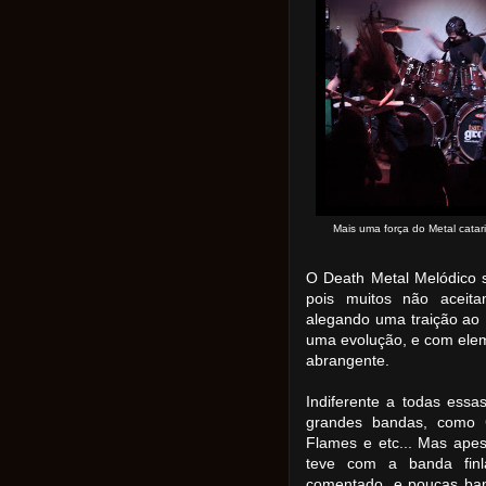
Mais uma força do Metal cata
O Death Metal Melódico s
pois muitos não aceita
alegando uma traição ao
uma evolução, e com ele
abrangente.
Indiferente a todas essa
grandes bandas, como C
Flames e etc... Mas apes
teve com a banda fin
comentado, e poucas ban