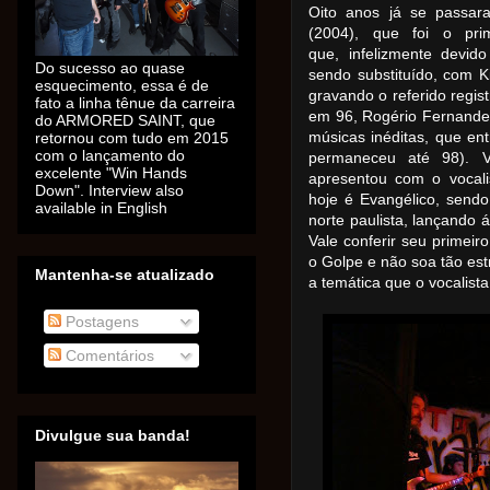
Oito anos já se passar
(2004), que foi o pri
que, infelizmente devi
Do sucesso ao quase
sendo substituído, com 
esquecimento, essa é de
gravando o referido regis
fato a linha tênue da carreira
em 96, Rogério Fernande
do ARMORED SAINT, que
músicas inéditas, que e
retornou com tudo em 2015
com o lançamento do
permaneceu até 98). 
excelente "Win Hands
apresentou com o vocali
Down". Interview also
hoje é Evangélico, sendo 
available in English
norte paulista, lançando 
Vale conferir seu primeir
o Golpe e não soa tão es
Mantenha-se atualizado
a temática que o vocalista
Postagens
Comentários
Divulgue sua banda!