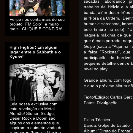
sacadas, abordando pri
trabalho de Hélcio e a 
banda, além dos refrões q
aí "Fora da Ordem, Dentr
Felipe nos conta mais do seu
humor e sarcasmo, impos
projeto "FM Solo", e muito
mais...CLIQUE E CONFIRA!
belo timbre no solo); "
naquela máxima de que o
que é mais porrada, naquel
Golpe (saca a "Aqui na T
High Fighter: Em algum
lugar entre o Sabbath e o
a faixa "Rockstar", que
Kyuss!
participação do horrív
pequeno detalhe dentre t
nível no play.
Grande álbum, com fogo n
e que o próximo álbum nã
Texto/Edição: Carlos Garc
Fotos: Divulgação
Leia nossa exclusiva com
esta revelação do Metal
Alemão! Stoner, Sludge,
Deser Rock e Doom são
Ficha Técnica
alguns dos elementos que
Banda: Golpe de Estado
inspiram o quinteto vindo de
Álbum: "Direto do Fronte"
Hamburgo (English Version