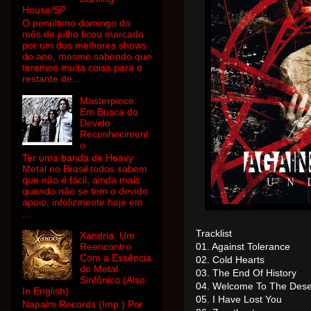
House/SP
O penúltimo domingo do
mês de julho ficou marcado
por um dos melhores shows
do ano, mesmo sabendo que
teremos muita coisa para o
restante de...
Masterpiece:
Em Busca do
Devido
Reconheciment
o
Ter uma banda de Heavy
Metal no Brasil todos sabem
que não é fácil, ainda mais
quando não se tem o devido
apoio, infelizmente hoje em
...
Tracklist
Xandria: Um
Reencontro
01. Against Tolerance
Com a Essência
02. Cold Hearts
do Metal
03. The End Of History
Sinfônico (Also
04. Welcome To The Dese
In English)
05. I Have Lost You
Napalm Records (Imp.) Por