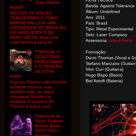
Ficha Técnica
Tokio Marine
Banda: Against Tolerance
Hall/SP
Álbum: Undefined
MASTER OF VOICES
Ano: 2011
TRANSFORMA O TOKIO
MARINE HALL EM UMA
País: Brasil
VERDADEIRA CELEBRAÇÃO
Tipo: Metal Experimental
DO HARD ROCK E DO
Selo: Laser Company
HEAVY METAL Mais uma
Assessoria:
Island Press
noite histórica para os ...
THERION, O
Formação:
OCULTISMO
Decio Thomas (Vocal e Gu
DRACONIANO
Stefano Manzano (Guitarr
E O DRAGÃO
Vitor Curi (Guitarra)
DE SITRA
Hugo Bispo (Baixo)
AHRA
Biel Astolfi (Bateria)
O grupo Therion não envolve
somente música, mas
também todo um plano
conceitual filosófico e
ocultista. A temática do
Therion é sobre ocul...
Cobertura de
Show: Graham
Bonnet Band –
26/07/2026 –
Burning