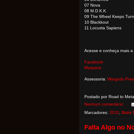
07 Nova
08 M.D.K.K.
09 The Wheel Keeps Turn
10 Blackkout
11 Locusta Sapiens
Acesse e conheça mais a
Facebook
Myspace
Assessoria:
Wargods Pres
Postado por Road to Met
Nenhum comentário:
Marcadores:
2010
,
Blakk 
Falta Algo no N