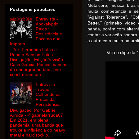
Metalcore, música brasil
Postagens populares
muita
competência
e sen
"Against Tolerance", "Co
Entrevista -
Better." (primeiro vídeo
Apokalyptic
Raids :
banda, porém com
altern
Resistência e
contar a variação sonora
Foco no que
a outro com muita natural
Importa
Por: Fernanda Luísa e
Veja o clipe de "
Renato Sanson Fotos:
Divulgação Edição/revisão:
Caco Garcia Poucas bandas
do underground brasileiro
construíram um...
Entrevista –
Trovão:
Colhendo os
Frutos da
Persistência
Divulgação Por Gabriel
Arruda - @gabrielarruda07
Em 2021, em plena
pandemia, uma banda que
trouxe a influência do heavy
metal e hard rock o...