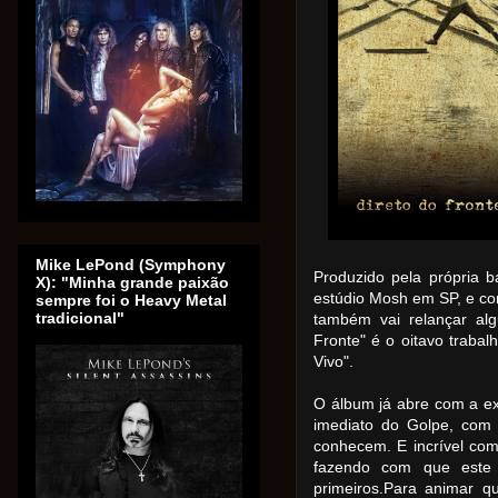
Mike LePond (Symphony
Produzido pela própria 
X): "Minha grande paixão
estúdio Mosh em SP, e co
sempre foi o Heavy Metal
tradicional"
também vai relançar alg
Fronte" é o oitavo traba
Vivo".
O álbum já abre com a ex
imediato do Golpe, com 
conhecem. E incrível co
fazendo com que este 
primeiros.Para animar q