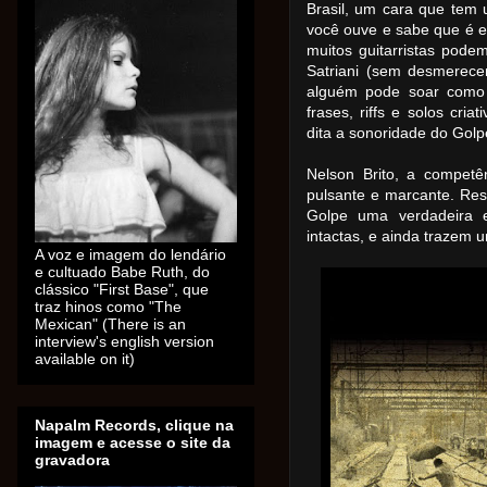
Brasil, um cara que tem u
você ouve e sabe que é el
muitos guitarristas pod
Satriani (sem desmerecer 
alguém pode soar como
frases, riffs e solos cria
dita a sonoridade do Golp
Nelson Brito, a compet
pulsante e marcante. Res
Golpe uma verdadeira e
intactas, e ainda trazem
A voz e imagem do lendário
e cultuado Babe Ruth, do
clássico "First Base", que
traz hinos como "The
Mexican" (There is an
interview's english version
available on it)
Napalm Records, clique na
imagem e acesse o site da
gravadora