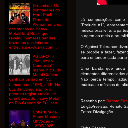
Dreamtide: Os
sonhadores do
Hard Rock
Já composições como "
Direto da
Alemanha, uma
"Prelude #1", apresenta
das mecas do Heavy
música brasileira, a part
Metal/Hard Rock, que
surgem ao meio a brutali
revelou inúmeras bandas,
trazemos aos leitores
O Against Tolerance diver
entrevista exclusiva com...
se
propõe
a fazer, fazen
ASTAROTH:
para entender cada parte 
"Na Luz da
Conquista",
Uma banda que anda n
marco inicial do
elementos diferenciados a
Metal Gaúcho,
ganhará versão em CD
Não perca tempo, adqui
Lançado em 1986, o LP "Na
músicas e
músicos
de alt
Luz da Conquista" foi o
primeiro registro oficial de
uma banda de Heavy Metal
Resenha por:
Renato San
no Rio Grande do Sul, sen...
Edição/revisão: Renato 
Fotos: Divulgação
Cobertura de
Show: Masters
Of Voices –
18/07/2026 –