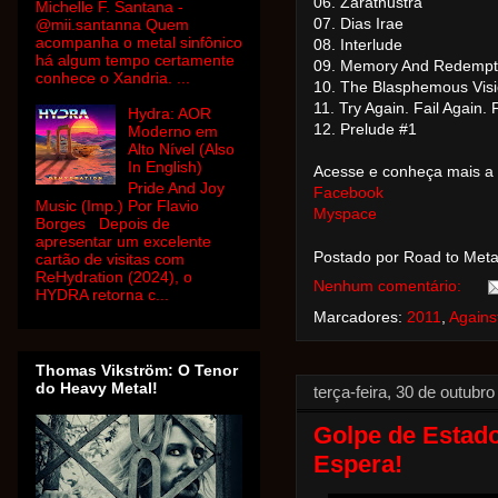
06. Zarathustra
Michelle F. Santana -
07. Dias Irae
@mii.santanna Quem
acompanha o metal sinfônico
08. Interlude
há algum tempo certamente
09. Memory And Redempt
conhece o Xandria. ...
10. The Blasphemous Visi
11. Try Again. Fail Again. F
Hydra: AOR
12. Prelude #1
Moderno em
Alto Nível (Also
In English)
Acesse e conheça mais a
Pride And Joy
Facebook
Music (Imp.) Por Flavio
Myspace
Borges Depois de
apresentar um excelente
Postado por Road to Met
cartão de visitas com
ReHydration (2024), o
Nenhum comentário:
HYDRA retorna c...
Marcadores:
2011
,
Agains
Thomas Vikström: O Tenor
do Heavy Metal!
terça-feira, 30 de outubr
Golpe de Estado:
Espera!