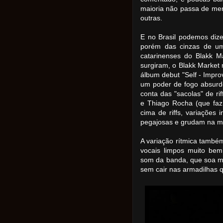
maioria não passa de mera
outras.
E no Brasil podemos diz
porém das cinzas de um
catarinenses do Blakk M
surgiram, o Blakk Market 
álbum debut "Self - Impr
um poder de fogo absurd
conta das "sacolas" de ri
e Thiago Rocha (que faz
cima de riffs, variações 
pegajosas e grudam na me
A variação rítmica també
vocais limpos muito be
som da banda, que soa mui
sem cair nas armadilhas q