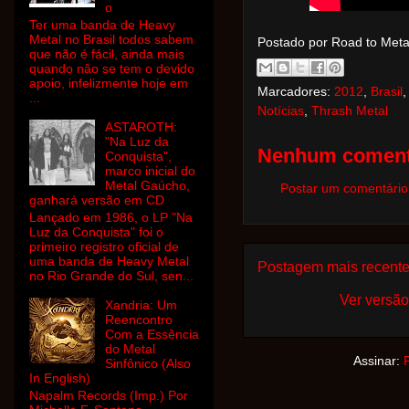
o
Ter uma banda de Heavy
Metal no Brasil todos sabem
Postado por Road to Met
que não é fácil, ainda mais
quando não se tem o devido
apoio, infelizmente hoje em
Marcadores:
2012
,
Brasil
...
Notícias
,
Thrash Metal
ASTAROTH:
"Na Luz da
Nenhum coment
Conquista",
marco inicial do
Metal Gaúcho,
Postar um comentário
ganhará versão em CD
Lançado em 1986, o LP "Na
Luz da Conquista" foi o
primeiro registro oficial de
uma banda de Heavy Metal
Postagem mais recent
no Rio Grande do Sul, sen...
Ver versão
Xandria: Um
Reencontro
Com a Essência
do Metal
Assinar:
Sinfônico (Also
In English)
Napalm Records (Imp.) Por