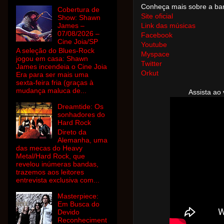
Conheça mais sobre a ba
Cobertura de
Site oficial
Show: Shawn
James –
Link das músicas
07/08/2026 –
Facebook
Cine Joia/SP
Youtube
A seleção do Blues-Rock
Myspace
jogou em casa: Shawn
Twitter
James incendeia o Cine Joia
Orkut
Era para ser mais uma
sexta-feira fria (graças à
mudança maluca de...
Assista ao
Dreamtide: Os
sonhadores do
Hard Rock
Direto da
Alemanha, uma
das mecas do Heavy
Metal/Hard Rock, que
revelou inúmeras bandas,
trazemos aos leitores
entrevista exclusiva com...
Masterpiece:
Em Busca do
Devido
Reconheciment