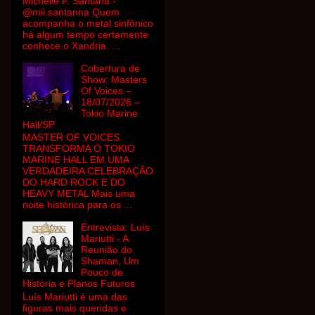
Michelle F. Santana -
@mii.santanna Quem
acompanha o metal sinfônico
há algum tempo certamente
conhece o Xandria. ...
Cobertura de
Show: Masters
Of Voices –
18/07/2026 –
Tokio Marine
Hall/SP
MASTER OF VOICES
TRANSFORMA O TOKIO
MARINE HALL EM UMA
VERDADEIRA CELEBRAÇÃO
DO HARD ROCK E DO
HEAVY METAL Mais uma
noite histórica para os ...
Entrevista: Luís
Mariutti - A
Reunião do
Shaman, Um
Pouco de
História e Planos Futuros
Luís Mariutti é uma das
figuras mais queridas e