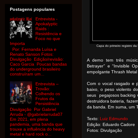
Postagens populares
Entrevista -
Apokalyptic
Raids :
Resistência e
Foco no que
Importa
Capa do primeiro registro d
Por: Fernanda Luísa e
Renato Sanson Fotos:
Divulgação Edição/revisão:
A demo tem três músic
Caco Garcia Poucas bandas
Betrayer” e “Invisible O
do underground brasileiro
empolgante Thrash Metal 
construíram um...
Com o vocal rasgado e p
Entrevista –
Trovão:
baixo, o peso violento d
Colhendo os
seus pegajosos backing v
Frutos da
destruidora bateria, faz
Persistência
da banda. Em suma, um T
Divulgação Por Gabriel
Arruda - @gabrielarruda07
Texto:
Luiz Edmundo
Em 2021, em plena
pandemia, uma banda que
Edição: Eduardo Cadore
trouxe a influência do heavy
Fotos: Divulgação
metal e hard rock o...